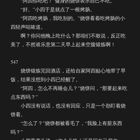
“阿四你吃吧！”健身的烧饼表示自己不吃。
“好。”小四于是就点了一根烤肠。
“阿四吃烤肠，我吃别的。”烧饼看着吃烤肠的小
四轻声咕哝道。
啊？你问他晚上吃什么？那咱们不敢说，反正吃
美了，不然谁乐意第二天早上起来空腹锻炼啊！
547
烧饼锻炼完回酒店，还给自家阿四贴心地带了早
饭，结果没想到小四已经醒了。
“阿四，怎么不再睡会儿？”烧饼问，“那要起来吃
点东西吗？”
小四没有说话，也没有回应，只是一个劲盯着烧
饼看。
“怎么了？”烧饼都被看毛了，“我脸上有脏东西
吗？”