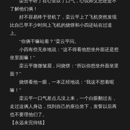
栾云平听了在心里叹了口气，心说师父您还是不
了解他们俩！
好不容易终于登机了，栾云平上了飞机突然发现
比自己早不少时间上飞机的烧饼和小四还站在过道
上。
“你俩干嘛站着？”栾云平问。
小四有些无奈地说：“这不得看他想坐外面还是想
坐里面嘛！”
栾云平微微皱眉，问烧饼：“所以你想坐外面坐里
面？”
烧饼看他一眼，一本正经地说：“我这不想着呢
嘛！”
栾云平一口气差点儿没上来，一个白眼翻过去，
走过这俩人身边，找到自己的座位坐下，发誓以后再
也不要理他们了。
【永远未完待续】