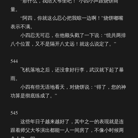
“那什么，我陪大爷坐吧！”小四小声跟烧饼商
量。
“阿四，你就这么忍心把我晾一边啊！”烧饼嘟嘴
表示不满。
小四忍无可忍，在他额头戳了一下说：“统共两排
八个位置，又不是隔开八丈远！就这么说定了。”
544
飞机落地之后，还没拿好行李，武汉就下起了暴
雨。
小四有些无语地看天，对烧饼说：“得了，您的神
功算是彻底练成了。”
545
这些年日子越来越好了，其中之一的表现就是连
跟着师父大爷演出都能一人一间房了，不像小时候两