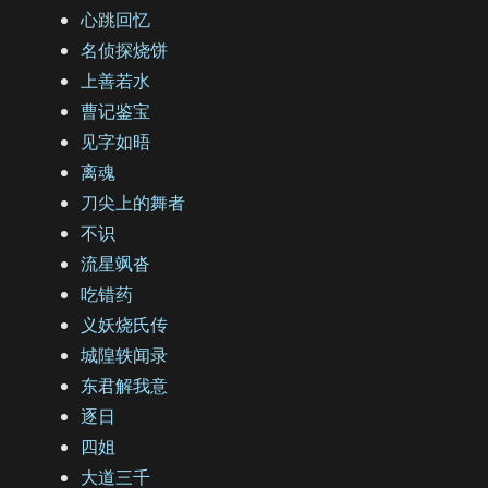
心跳回忆
名侦探烧饼
上善若水
曹记鉴宝
见字如晤
离魂
刀尖上的舞者
不识
流星飒沓
吃错药
义妖烧氏传
城隍轶闻录
东君解我意
逐日
四姐
大道三千