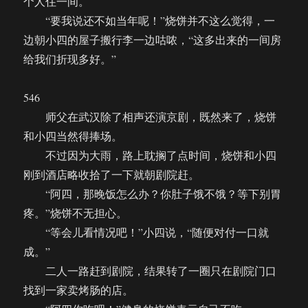
个人住一间。
“要我说还不如当年呢！”烧饼并不这么觉得，一
边朝小四的屋子搬行李一边咕哝，“这多出来的一间房
给我们折现多好。”
546
师父在武汉除了相声还演京剧，既然来了，烧饼
和小四当然得捧场。
不过因为大雨，路上耽搁了点时间，烧饼和小四
刚到酒店略收拾了一下就朝剧院赶。
“阿四，那晚饭怎么办？你肚子饿不饿？等下别胃
疼。”烧饼不无担心。
“等会儿看情况吧！”小四说，“随便对付一口就
成。”
二人一路赶到剧院，结果转了一圈只在剧院门口
找到一家卖烤肠的店。