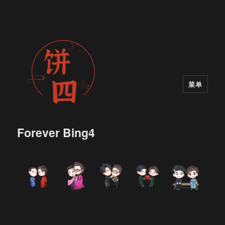
菜单
Forever Bing4