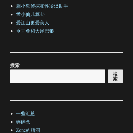
胆小鬼侦探和性冷淡助手
孟小仙儿算卦
爱江山更爱美人
垂耳兔和大尾巴狼
搜索
搜
索
一些汇总
碎碎念
Zone的脑洞