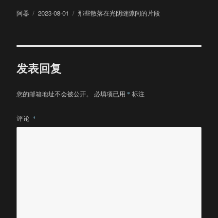
作
发
分
阿器
2023-08-01
那些散落在光阴缝隙间的片段
者
布
类
于
发表回复
您的邮箱地址不会被公开。
必填项已用
*
标注
评论
*