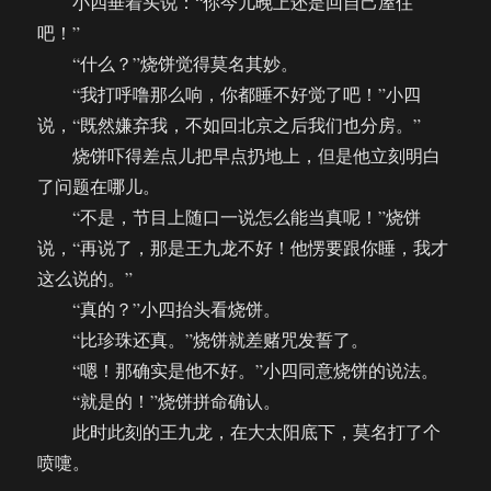
小四垂着头说：“你今儿晚上还是回自己屋住
吧！”
“什么？”烧饼觉得莫名其妙。
“我打呼噜那么响，你都睡不好觉了吧！”小四
说，“既然嫌弃我，不如回北京之后我们也分房。”
烧饼吓得差点儿把早点扔地上，但是他立刻明白
了问题在哪儿。
“不是，节目上随口一说怎么能当真呢！”烧饼
说，“再说了，那是王九龙不好！他愣要跟你睡，我才
这么说的。”
“真的？”小四抬头看烧饼。
“比珍珠还真。”烧饼就差赌咒发誓了。
“嗯！那确实是他不好。”小四同意烧饼的说法。
“就是的！”烧饼拼命确认。
此时此刻的王九龙，在大太阳底下，莫名打了个
喷嚏。