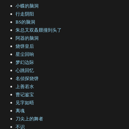
小蝶的脑洞
行走阴阳
BS的脑洞
朱总又双叒叕撞到头了
阿器的脑洞
烧饼皇后
星尘回响
梦幻边际
心跳回忆
名侦探烧饼
上善若水
曹记鉴宝
见字如晤
离魂
刀尖上的舞者
不识