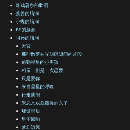
炸鸡薯条的脑洞
姜姜的脑洞
小蝶的脑洞
BS的脑洞
阿器的脑洞
天官
那些散落在光阴缝隙间的片段
追到星星的小男孩
相亲，但是二次恋爱
只是爱你
来自星星的呼唤
行走阴阳
朱总又双叒叕撞到头了
烧饼皇后
星尘回响
梦幻边际