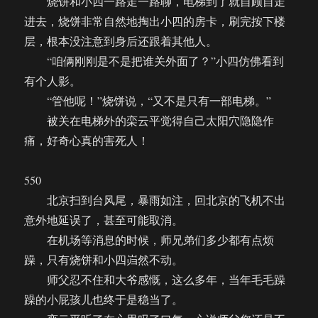
烧饼和小四一路走一路聊，电梯到了就自顾自走
进去，烧饼非常自然地掏出小四的房卡，刷完按下楼
层，根本没注意到身后还跟着其他人。
“咱俩刚刚是不是把谁关外面了？”小四仿佛看到
有个人影。
“管他呢！”烧饼说，“又不是只有一部电梯。”
被关在电梯外的栾云平觉得自己太阳穴隐隐作
痛，好奇心真的害死人！
550
北京扫到台风尾，暴雨如注，回北京的飞机不出
意外地延误了，甚至可能取消。
在机场等消息的时候，师兄弟们多少都有点烦
躁，只有烧饼和小四岿然不动。
师父忍不住和大爷感慨，这么多年，当年毛毛躁
躁的小屁孩儿也终于是稳当了。