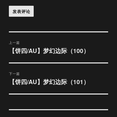
文
上一篇
章
【饼四/AU】梦幻边际（100）
上
篇
导
文
航
章：
下一篇
【饼四/AU】梦幻边际（101）
下
篇
文
章：