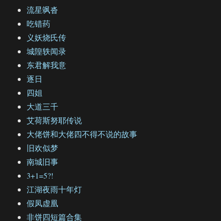
流星飒沓
吃错药
义妖烧氏传
城隍轶闻录
东君解我意
逐日
四姐
大道三千
艾荷斯努耶传说
大佬饼和大佬四不得不说的故事
旧欢似梦
南城旧事
3+1=5?!
江湖夜雨十年灯
假凤虚凰
非饼四短篇合集