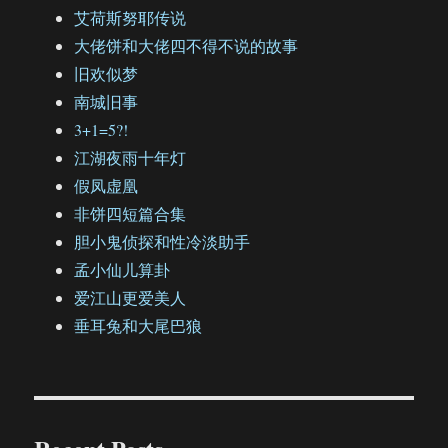
艾荷斯努耶传说
大佬饼和大佬四不得不说的故事
旧欢似梦
南城旧事
3+1=5?!
江湖夜雨十年灯
假凤虚凰
非饼四短篇合集
胆小鬼侦探和性冷淡助手
孟小仙儿算卦
爱江山更爱美人
垂耳兔和大尾巴狼