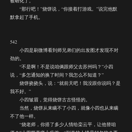
被晒化了。
“那行吧！”烧饼说，“你接着打游戏。”说完他默
默拿起了手机。
542
小四是刷微博看到师兄弟们的出发图才发现不对
劲的。
“不是啊！不是说咱俩跟师父去苏州吗？”小四
说，“多怎通知的换了时间？我怎么不知道？”
烧饼挠挠头，说：“就前天吧！我没跟你说吗？是
我不好。”
小四皱眉，觉得烧饼古古怪怪的。
当然，烧饼从来瞒不了小四，就像小四也从来瞒
不了他一样。
“烧老师，你搭了多少人情给栾云平，让他替咱