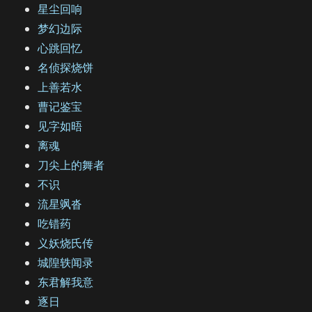
星尘回响
梦幻边际
心跳回忆
名侦探烧饼
上善若水
曹记鉴宝
见字如晤
离魂
刀尖上的舞者
不识
流星飒沓
吃错药
义妖烧氏传
城隍轶闻录
东君解我意
逐日