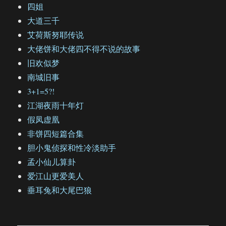
四姐
大道三千
艾荷斯努耶传说
大佬饼和大佬四不得不说的故事
旧欢似梦
南城旧事
3+1=5?!
江湖夜雨十年灯
假凤虚凰
非饼四短篇合集
胆小鬼侦探和性冷淡助手
孟小仙儿算卦
爱江山更爱美人
垂耳兔和大尾巴狼