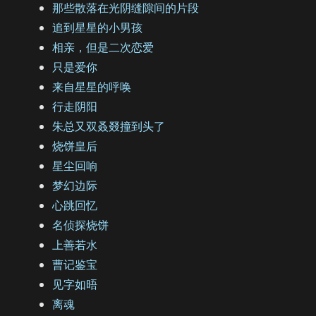
那些散落在光阴缝隙间的片段
追到星星的小男孩
相亲，但是二次恋爱
只是爱你
来自星星的呼唤
行走阴阳
朱总又双叒叕撞到头了
烧饼皇后
星尘回响
梦幻边际
心跳回忆
名侦探烧饼
上善若水
曹记鉴宝
见字如晤
离魂