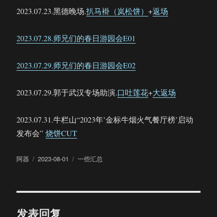
2023.07.23.黑德晚场.
扒马褂（岚松饼）
+
返场
2023.07.28.师兄们的春日游园会E01
2023.07.29.师兄们的春日游园会E02
2023.07.29.郭于武汉专场助演.
口吐莲花
+
大返场
2023.07.31.牛栏山“2023年’金标牛烟火气餐厅榜’启动
发布会”
烧饼CUT
作
发
分
阿器
2023-08-01
一些汇总
者
布
类
于
发表回复