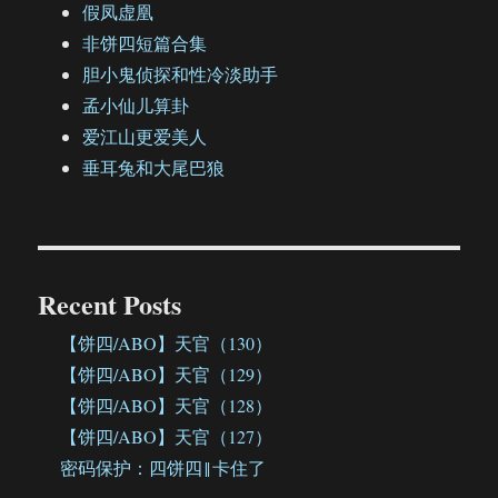
假凤虚凰
非饼四短篇合集
胆小鬼侦探和性冷淡助手
孟小仙儿算卦
爱江山更爱美人
垂耳兔和大尾巴狼
Recent Posts
【饼四/ABO】天官（130）
【饼四/ABO】天官（129）
【饼四/ABO】天官（128）
【饼四/ABO】天官（127）
密码保护：四饼四‖卡住了