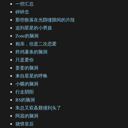
一些汇总
碎碎念
那些散落在光阴缝隙间的片段
追到星星的小男孩
Zone的脑洞
相亲，但是二次恋爱
炸鸡薯条的脑洞
只是爱你
姜姜的脑洞
来自星星的呼唤
小蝶的脑洞
行走阴阳
BS的脑洞
朱总又双叒叕撞到头了
阿器的脑洞
烧饼皇后