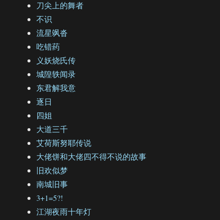
刀尖上的舞者
不识
流星飒沓
吃错药
义妖烧氏传
城隍轶闻录
东君解我意
逐日
四姐
大道三千
艾荷斯努耶传说
大佬饼和大佬四不得不说的故事
旧欢似梦
南城旧事
3+1=5?!
江湖夜雨十年灯