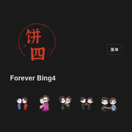
菜单
Forever Bing4