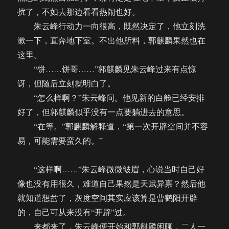
扰了，不如去那边看看热闹也好。
朱云峰行动力一向很高，既然决定了，他立刻洗
漱一下，直奔地下室。不出他所料，郭麒麟果然也在
这里。
“饼……饼哥……”郭麒麟见朱云峰过来有点惊
讶，但随后立刻就明白了。
“怎么样啊？”朱云峰问。他见新的白舱已经安排
好了，但郭麒麟似乎没有一点要躺进去的意思。
“在等。”郭麒麟解释道，“第一次开辟空间并不容
易，可能需要蛮久的。”
“这样啊……”朱云峰微微皱眉，心说当时自己好
像也没有用很久，难道自己果然是天赋异禀？然后他
就知道想岔了，灰度空间其实应该算是曹鹤阳开辟
的，自己可从来没有“开辟”过。
来都来了，朱云峰便开始和郭麒麟闲聊，二人一