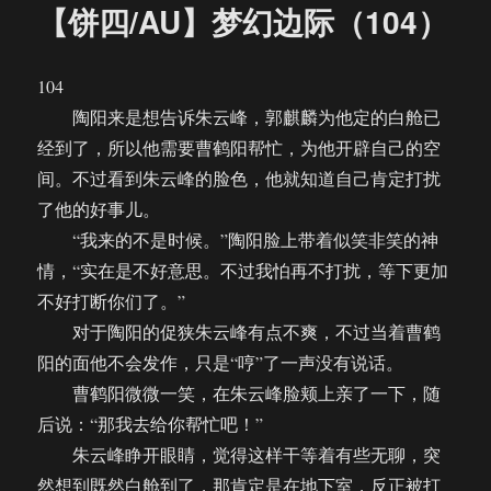
【饼四/AU】梦幻边际（104）
104
陶阳来是想告诉朱云峰，郭麒麟为他定的白舱已
经到了，所以他需要曹鹤阳帮忙，为他开辟自己的空
间。不过看到朱云峰的脸色，他就知道自己肯定打扰
了他的好事儿。
“我来的不是时候。”陶阳脸上带着似笑非笑的神
情，“实在是不好意思。不过我怕再不打扰，等下更加
不好打断你们了。”
对于陶阳的促狭朱云峰有点不爽，不过当着曹鹤
阳的面他不会发作，只是“哼”了一声没有说话。
曹鹤阳微微一笑，在朱云峰脸颊上亲了一下，随
后说：“那我去给你帮忙吧！”
朱云峰睁开眼睛，觉得这样干等着有些无聊，突
然想到既然白舱到了，那肯定是在地下室，反正被打