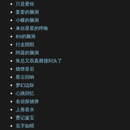
只是爱你
姜姜的脑洞
小蝶的脑洞
来自星星的呼唤
BS的脑洞
行走阴阳
阿器的脑洞
朱总又双叒叕撞到头了
烧饼皇后
星尘回响
梦幻边际
心跳回忆
名侦探烧饼
上善若水
曹记鉴宝
见字如晤