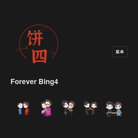
菜单
Forever Bing4