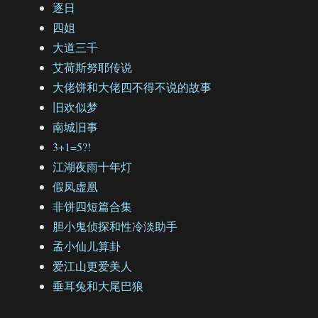
逐日
四姐
大道三千
艾荷斯努耶传说
大佬饼和大佬四不得不说的故事
旧欢似梦
南城旧事
3+1=5?!
江湖夜雨十年灯
假凤虚凰
非饼四短篇合集
胆小鬼侦探和性冷淡助手
孟小仙儿算卦
爱江山更爱美人
垂耳兔和大尾巴狼