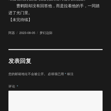
曹鹤阳却没有回答他，而是拉着他的手，一同踏
进了光门里。
【未完待续】
作
发
分
阿器
2023-08-05
梦幻边际
者
布
类
于
发表回复
您的邮箱地址不会被公开。
必填项已用
*
标注
评论
*