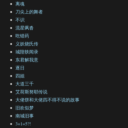
离魂
刀尖上的舞者
不识
流星飒沓
吃错药
义妖烧氏传
城隍轶闻录
东君解我意
逐日
四姐
大道三千
艾荷斯努耶传说
大佬饼和大佬四不得不说的故事
旧欢似梦
南城旧事
3+1=5?!