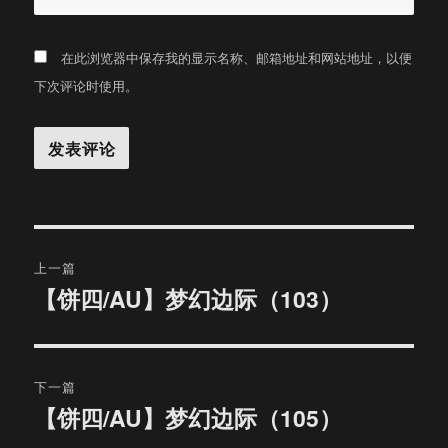
在此浏览器中保存我的显示名称、邮箱地址和网站地址，以便
下次评论时使用。
文
上一篇
章
【饼四/AU】梦幻边际（103）
上
篇
导
文
航
章：
下一篇
【饼四/AU】梦幻边际（105）
下
篇