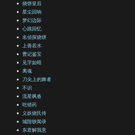
烧饼皇后
星尘回响
梦幻边际
心跳回忆
名侦探烧饼
上善若水
曹记鉴宝
见字如晤
离魂
刀尖上的舞者
不识
流星飒沓
吃错药
义妖烧氏传
城隍轶闻录
东君解我意