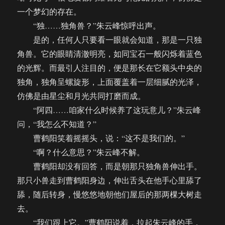
一个梦幻的存在。
“独……独角兽？”朱云峰惊呼出声。
是的，任何人只要看一眼就会知道，那是一只独
角兽。它的眼睛清澈明亮，如同宝石一般闪烁着蓝色
的光辉。而最引人注目的，便是那长在它额头中央的
独角，独角呈螺旋形，上面覆盖着一层细腻的光泽，
仿佛是由星尘和月光共同打磨而成。
“阿四……咱家什么时候养了这玩意儿？”朱云峰
问，“我怎么不知道？”
曹鹤阳笑着摇摇头，说：“这不是我们的。”
“啊？什么意思？”朱云峰不解。
曹鹤阳却没有回答，而是朝那只独角兽伸出手。
那只小兽走到曹鹤阳身边，伸出舌头在他手心里舔了
舔，随后转身，慢悠悠地朝他们屋后的那两棵大树走
去。
“我们跟上它。”曹鹤阳说着，拉起朱云峰的手，