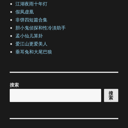
江湖夜雨十年灯
假凤虚凰
非饼四短篇合集
胆小鬼侦探和性冷淡助手
孟小仙儿算卦
爱江山更爱美人
垂耳兔和大尾巴狼
搜索
搜
索