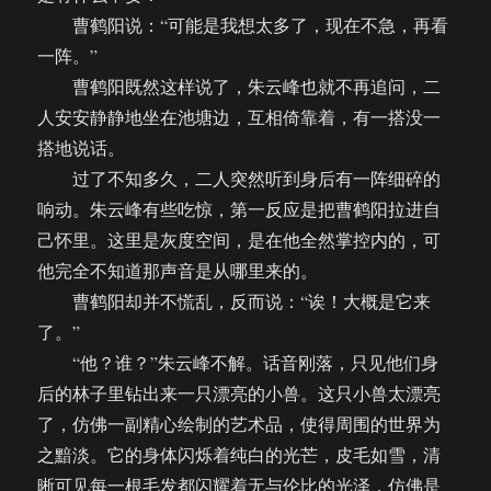
曹鹤阳说：“可能是我想太多了，现在不急，再看
一阵。”
曹鹤阳既然这样说了，朱云峰也就不再追问，二
人安安静静地坐在池塘边，互相倚靠着，有一搭没一
搭地说话。
过了不知多久，二人突然听到身后有一阵细碎的
响动。朱云峰有些吃惊，第一反应是把曹鹤阳拉进自
己怀里。这里是灰度空间，是在他全然掌控内的，可
他完全不知道那声音是从哪里来的。
曹鹤阳却并不慌乱，反而说：“诶！大概是它来
了。”
“他？谁？”朱云峰不解。话音刚落，只见他们身
后的林子里钻出来一只漂亮的小兽。这只小兽太漂亮
了，仿佛一副精心绘制的艺术品，使得周围的世界为
之黯淡。它的身体闪烁着纯白的光芒，皮毛如雪，清
晰可见每一根毛发都闪耀着无与伦比的光泽，仿佛是