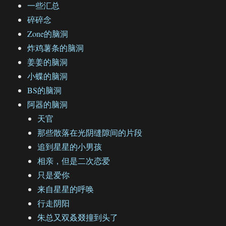
一些汇总
碎碎念
Zone的脑洞
炸鸡薯条的脑洞
姜姜的脑洞
小蝶的脑洞
BS的脑洞
阿器的脑洞
天官
那些散落在光阴缝隙间的片段
追到星星的小男孩
相亲，但是二次恋爱
只是爱你
来自星星的呼唤
行走阴阳
朱总又双叒叕撞到头了