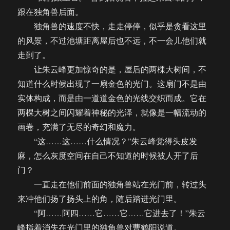
跟在独角兽后面。
独角兽的速度不快，走走停停，似乎是贪看这里
的风景，不过池塘距离屋后也不远，不一会儿他们就
走到了。
让朱云峰更加惊奇的是，屋后的两棵大树间，不
知道什么时候出现了一扇金色的光门。这扇门不是由
实体构成，而是由一道道金色的光线交织而成。它在
两棵大树之间闪耀着神秘的光泽，就像是一幅流动的
画卷，充满了无尽的奇幻和魔力。
“这……这……什么情况？”朱云峰觉得头皮发
麻，怎么灰度空间在自己不知道的时候被人开了后
门？
一直走在他们前面的独角兽站在光门前，转过头
来冲他们扬了扬头上的角，随后踏进光门里。
“阿……阿四……它……它……它进去了！”朱云
峰指着消失在光门里的独角兽对曹鹤阳说道。