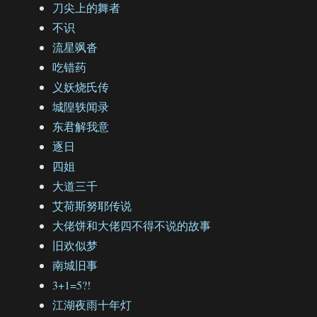
刀尖上的舞者
不识
流星飒沓
吃错药
义妖烧氏传
城隍轶闻录
东君解我意
逐日
四姐
大道三千
艾荷斯努耶传说
大佬饼和大佬四不得不说的故事
旧欢似梦
南城旧事
3+1=5?!
江湖夜雨十年灯