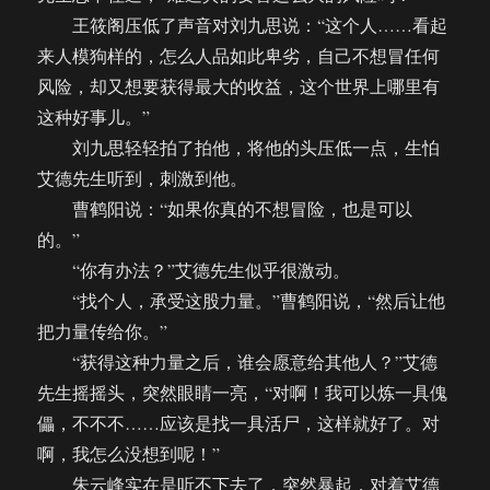
王筱阁压低了声音对刘九思说：“这个人……看起
来人模狗样的，怎么人品如此卑劣，自己不想冒任何
风险，却又想要获得最大的收益，这个世界上哪里有
这种好事儿。”
刘九思轻轻拍了拍他，将他的头压低一点，生怕
艾德先生听到，刺激到他。
曹鹤阳说：“如果你真的不想冒险，也是可以
的。”
“你有办法？”艾德先生似乎很激动。
“找个人，承受这股力量。”曹鹤阳说，“然后让他
把力量传给你。”
“获得这种力量之后，谁会愿意给其他人？”艾德
先生摇摇头，突然眼睛一亮，“对啊！我可以炼一具傀
儡，不不不……应该是找一具活尸，这样就好了。对
啊，我怎么没想到呢！”
朱云峰实在是听不下去了，突然暴起，对着艾德