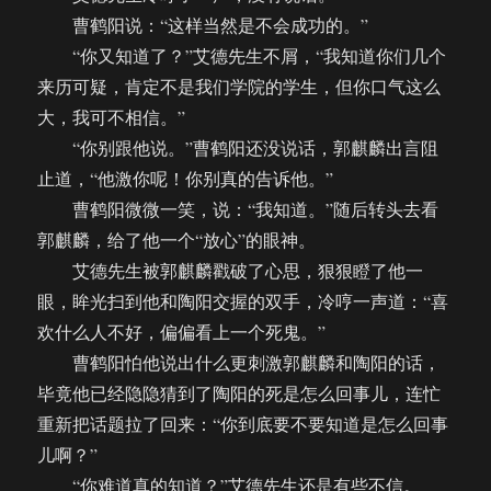
曹鹤阳说：“这样当然是不会成功的。”
“你又知道了？”艾德先生不屑，“我知道你们几个
来历可疑，肯定不是我们学院的学生，但你口气这么
大，我可不相信。”
“你别跟他说。”曹鹤阳还没说话，郭麒麟出言阻
止道，“他激你呢！你别真的告诉他。”
曹鹤阳微微一笑，说：“我知道。”随后转头去看
郭麒麟，给了他一个“放心”的眼神。
艾德先生被郭麒麟戳破了心思，狠狠瞪了他一
眼，眸光扫到他和陶阳交握的双手，冷哼一声道：“喜
欢什么人不好，偏偏看上一个死鬼。”
曹鹤阳怕他说出什么更刺激郭麒麟和陶阳的话，
毕竟他已经隐隐猜到了陶阳的死是怎么回事儿，连忙
重新把话题拉了回来：“你到底要不要知道是怎么回事
儿啊？”
“你难道真的知道？”艾德先生还是有些不信。