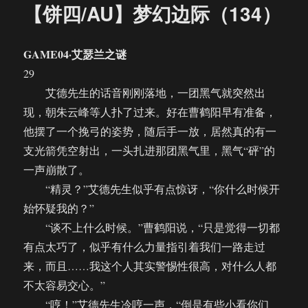
【饼四/AU】梦幻边际（134）
GAME04·艾瑟兰之谜
29
艾德先生的话音刚刚落地，一团黑气就突然出
现，朝朱云峰等人扑了过来。好在曹鹤阳早有准备，
他摆了一个挽弓的姿势，随后手一放，居然真的有一
支光箭凭空射出，一头扎进那团黑气里，黑气“砰”的
一声崩散了。
“精灵？”艾德先生似乎有点惊讶，“你什么时候开
始怀疑我的？”
“谈不上什么时候。”曹鹤阳说，“只是觉得一切都
有点太巧了，似乎有什么力量指引着我们一路走过
来，而且……我这个人其实警惕性很高，对什么人都
不太容易交心。”
“哼！”艾德先生冷哼一声，“倒是有些小看你们