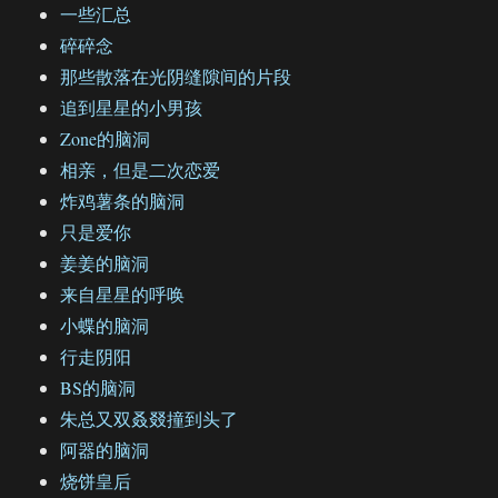
一些汇总
碎碎念
那些散落在光阴缝隙间的片段
追到星星的小男孩
Zone的脑洞
相亲，但是二次恋爱
炸鸡薯条的脑洞
只是爱你
姜姜的脑洞
来自星星的呼唤
小蝶的脑洞
行走阴阳
BS的脑洞
朱总又双叒叕撞到头了
阿器的脑洞
烧饼皇后