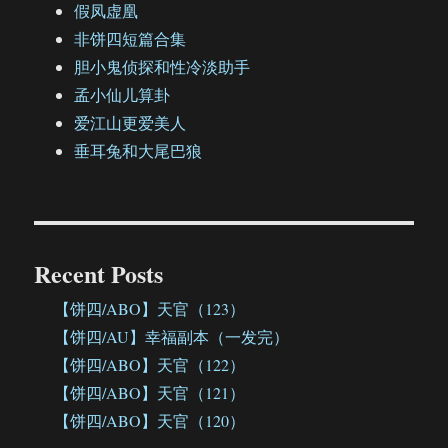
假凤虚凰
非饼四短篇合集
胆小鬼侦探和性冷淡助手
孟小仙儿算卦
爱江山更爱美人
垂耳兔和大尾巴狼
Recent Posts
【饼四/ABO】天官（123）
【饼四/AU】幸福副本（一发完）
【饼四/ABO】天官（122）
【饼四/ABO】天官（121）
【饼四/ABO】天官（120）