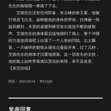
先生的脸狠狠一拳揍了下去。
艾德先生没有任何防备，朱云峰的拳又重，他被
打得直飞出去。桌椅被他的身体所带动，仿佛被一阵
旋风横扫，木质的桌腿和椅背发出接连不断的破裂
声。艾德先生的身体最后猛地撞到了墙上，整个冲撞
的力道使得墙壁上出现了一个人形的凹陷。尘土飘
落，一片破碎的裂痕从撞击点蔓延开来，过了几秒，
艾德先生的身体才沉重地滑落。这一切发生的太快，
他的脸上始终带着难以置信的表情，来不及改变。
【未完待续】
作
发
分
阿器
2023-09-04
梦幻边际
者
布
类
于
发表回复