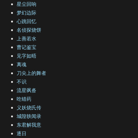
星尘回响
梦幻边际
心跳回忆
名侦探烧饼
上善若水
曹记鉴宝
见字如晤
离魂
刀尖上的舞者
不识
流星飒沓
吃错药
义妖烧氏传
城隍轶闻录
东君解我意
逐日