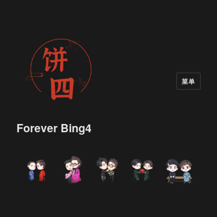
菜单
Forever Bing4