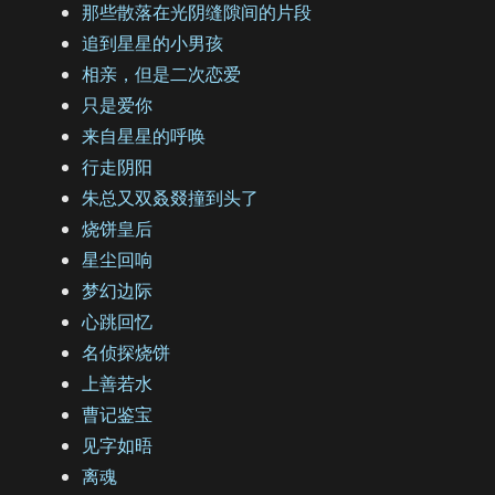
那些散落在光阴缝隙间的片段
追到星星的小男孩
相亲，但是二次恋爱
只是爱你
来自星星的呼唤
行走阴阳
朱总又双叒叕撞到头了
烧饼皇后
星尘回响
梦幻边际
心跳回忆
名侦探烧饼
上善若水
曹记鉴宝
见字如晤
离魂