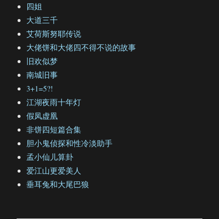
四姐
大道三千
艾荷斯努耶传说
大佬饼和大佬四不得不说的故事
旧欢似梦
南城旧事
3+1=5?!
江湖夜雨十年灯
假凤虚凰
非饼四短篇合集
胆小鬼侦探和性冷淡助手
孟小仙儿算卦
爱江山更爱美人
垂耳兔和大尾巴狼