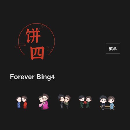
菜单
Forever Bing4