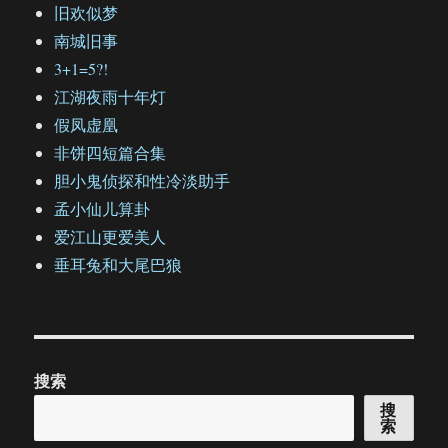
旧欢似梦
南城旧事
3+1=5?!
江湖夜雨十年灯
假凤虚凰
非饼四短篇合集
胆小鬼侦探和性冷淡助手
孟小仙儿算卦
爱江山更爱美人
垂耳兔和大尾巴狼
搜索
搜
索