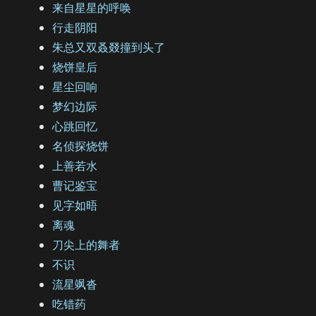
来自星星的呼唤
行走阴阳
朱总又双叒叕撞到头了
烧饼皇后
星尘回响
梦幻边际
心跳回忆
名侦探烧饼
上善若水
曹记鉴宝
见字如晤
离魂
刀尖上的舞者
不识
流星飒沓
吃错药