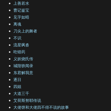
上善若水
曹记鉴宝
见字如晤
离魂
刀尖上的舞者
不识
流星飒沓
吃错药
义妖烧氏传
城隍轶闻录
东君解我意
逐日
四姐
大道三千
艾荷斯努耶传说
大佬饼和大佬四不得不说的故事