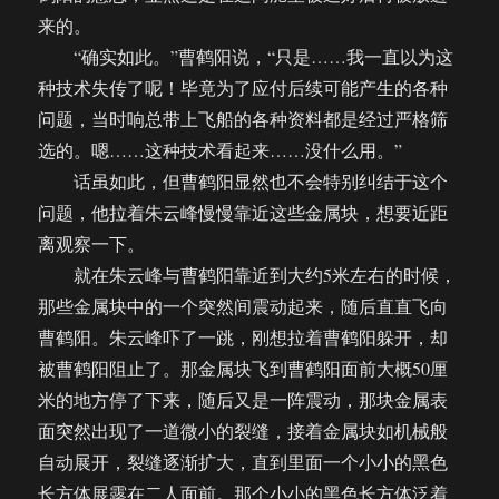
来的。
“确实如此。”曹鹤阳说，“只是……我一直以为这
种技术失传了呢！毕竟为了应付后续可能产生的各种
问题，当时响总带上飞船的各种资料都是经过严格筛
选的。嗯……这种技术看起来……没什么用。”
话虽如此，但曹鹤阳显然也不会特别纠结于这个
问题，他拉着朱云峰慢慢靠近这些金属块，想要近距
离观察一下。
就在朱云峰与曹鹤阳靠近到大约5米左右的时候，
那些金属块中的一个突然间震动起来，随后直直飞向
曹鹤阳。朱云峰吓了一跳，刚想拉着曹鹤阳躲开，却
被曹鹤阳阻止了。那金属块飞到曹鹤阳面前大概50厘
米的地方停了下来，随后又是一阵震动，那块金属表
面突然出现了一道微小的裂缝，接着金属块如机械般
自动展开，裂缝逐渐扩大，直到里面一个小小的黑色
长方体展露在二人面前。那个小小的黑色长方体泛着