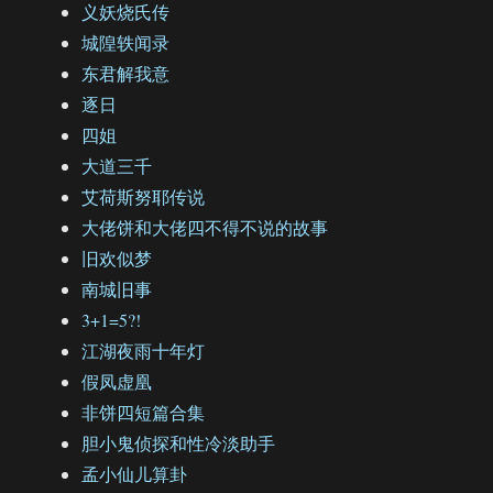
义妖烧氏传
城隍轶闻录
东君解我意
逐日
四姐
大道三千
艾荷斯努耶传说
大佬饼和大佬四不得不说的故事
旧欢似梦
南城旧事
3+1=5?!
江湖夜雨十年灯
假凤虚凰
非饼四短篇合集
胆小鬼侦探和性冷淡助手
孟小仙儿算卦