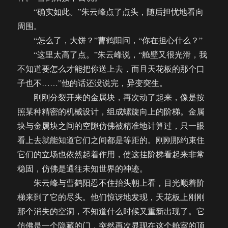
“确实如此。”朱云峰点了点头，随后担忧地看向
周围。
“怎么了，大饼？”曹鹤阳问，“你在担心什么？”
“这里太高了点。”朱云峰说，“舱壁又很光滑，我
不知道要怎么才能把你送上去，而且天花板的那个口
子也不……”他的话还没说完，异变突生。
刚刚分裂开来的金属块，再次动了起来，像是按
照某种精密的机械设计，组成螺旋向上的阶梯。金属
块与金属块之间的空隙仿佛被精准地计算过，只一眼
看上去就能知道它们之间都是等距的。刚刚那约束住
它们的立场也依然起着作用，使这挂阶梯看起来非常
稳固，仿佛是通往未知世界的神迹。
朱云峰与曹鹤阳忍不住抬头朝上看，目光顺着阶
梯来到了它的尽头。他们惊讶地发现，天花板上刚刚
那个消失的空洞，不知道什么时候又重新出现了。它
仿佛是一个隐藏的门，突然再次显现在这个舱室的顶