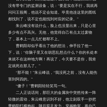
没有带专门的监测设备，说：“要是实在不行，我就再
问问王筱阁，他说不定会知道。毕竟他连这里的图纸
都找到了，说不定也能找到对应的记录。”
朱云峰没有说什么，脸上也没显出来，只是心里
多少有点不高兴。无他，他觉得自己有点太过废物
了，基本上一点儿忙都帮不上。
曹鹤阳却似乎看出了他的想法，伸手拉了他一
下，说：“你脑子里又在胡思乱想点什么？你的长处本
来就不在这种地方啊！再说了，今天要不是你，我肯
定就死在那儿了。”
“那不能！”朱云峰说，“我没死之前，没有人能伤
害到阿四的。”
“傻子！”曹鹤阳轻轻笑骂一句。
二人正说话间，那巨大的金属块中突然传来一阵
轻微的震动，朱云峰意识到不好，他立刻双手一抄把
曹鹤阳打横抱起，随后双足发力，穿越舱室，将自己