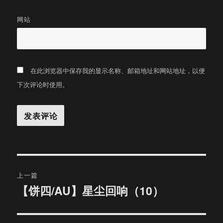
网站
在此浏览器中保存我的显示名称、邮箱地址和网站地址，以便
下次评论时使用。
文
上一篇
章
【饼四/AU】星尘回响（10）
上
篇
导
文