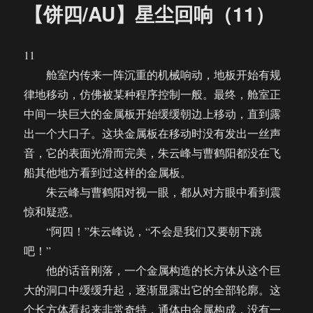
【饼四/AU】星尘回响（11）
11
舱室内传来一阵沉重的机械响动，地板开始有规
律地移动，仿佛被某种程序控制一般。最终，舱室正
中间一块巨大的金属板开始缓缓朝边上移动，直到露
出一个大口子。这块金属板在移动时没有发出一丝声
音，它的表面光滑而完美，朱云峰与曹鹤阳都没在飞
船其他地方看到过这样的金属板。
朱云峰与曹鹤阳对视一眼，都从对方眼中看到震
惊和疑惑。
“阿四！”朱云峰说，“不会是我们又要朝下跳
吧！”
他的话音刚落，一个金属构造的长方体从这个巨
大的洞口中缓缓升起，逐渐显露出它的全部轮廓。这
个长方体看起来非常奇特，通体由金属构成，没有一