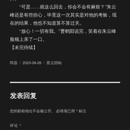
“可是……就这么回去，你会不会有麻烦？”朱云
峰还是有些担心，毕竟这一次其实是对他的考验，现
在的结果，他也不知道算不算过关。
“放心！一切有我。”曹鹤阳说完，笑着在朱云峰
脸颊上亲了一口。
【未完待续】
作
发
分
阿器
2023-09-28
星尘回响
者
布
类
于
发表回复
您的邮箱地址不会被公开。
必填项已用
*
标注
评论
*