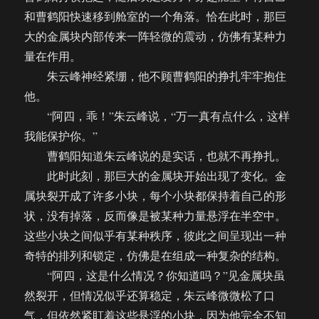
和曹鹤阳快速移到舱室的一个角落。恰在此时，那巨
大的金属块内部传来一阵轻微的震动，仿佛有某种力
量在作用。
朱云峰神经紧绷，他不顾曹鹤阳的挣扎牢牢抱住
他。
“阿四，乖！”朱云峰说，“万一真有点什么，这样
我能保护你。”
曹鹤阳知道朱云峰说的是实话，也就不再挣扎。
此时此刻，那巨大的金属块开始出现了变化。金
属块裂开成了许多小块，每个小块都保持着自己的形
状，没有掉落，反而像是被某种力量悬浮在半空中。
这些小块之间似乎有某种秩序，彼此之间呈现出一种
奇特的排列和锁定，仿佛是在组成一种复杂的结构。
“阿四，这是什么情况？你知道吗？”见金属块虽
然裂开，但情况似乎还算稳定，朱云峰微微松了口
气，但依然紧盯着这些悬浮的小块，因为他完全不知