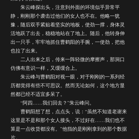
朱云峰探出头，注意到外面的环境似乎异常平
静，刚刚那个袭击过他们的女人也不在。他略一犹
豫，随后双手紧贴着坚实的地板，使劲一撑，身体灵
活地跃了出去，稳稳地站在了地上。随后，他转身伸
出一只手，牢牢地抓住曹鹤阳的手腕，一使劲，把他
也拉了出来。
二人出来之后，传来一阵轻微的摩擦声，那洞口
仿佛有意识一样，又缓缓合上。
朱云峰与曹鹤阳对视一眼，对于刚刚的一系列经
历都觉得有些不可思议。然而无论如何，这个地方显
然都已经不适宜多呆了。
“阿四……我们回去？”朱云峰问。
曹鹤阳想了想，点点头，说：“虽然不知道老谢来
这里是不是和那个女人接头，不过好在……我们也不
算是一点收货都没有。”他指的是刚刚拿到的那个数据
片。