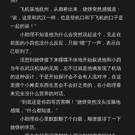
565
飞机落地杭州，从廊桥出来，烧饼突然感慨道：
“诶，这里和武汉一样，也是登机口和下飞机的口子是
一起的诶！”
小助理不知道他为什么会突然说起这个，见走在
前面的小四也没什么反应，只能“嗯”了一声，表示自
己听到了。
没想到烧饼接下来喋喋不休地开始叙述他和小四
当年在武汉机场的见闻，左不过就是他俩发现了机场
的这种设计，于是开始探讨会不会有人流对冲，在这
里摆个小摊卖东西生意会不会好之类的，在小助理看
来完全没什么营养的对话。
“到底还是你四哥厉害啊！”烧饼突然没头没脑地
感慨，“什么都知道。”
小助理在心里默默翻了个白眼，顺便腹诽了一下
烧饼的学历。