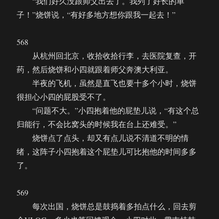
“我们好久没跟师父出去了。我列了好长的单
子！”烧饼说，“有好多地方想你跟我一起去！”
568
从杭州回北京，收拾收拾行李，去医院复查，开
药，然后烧饼和小四就跟着师父奔澳大利亚。
半夜的飞机，虽然是直飞也要十多个小时，烧饼
很担心小四的屁股受不了。
“问题不大。”小四抱着他的屁垫儿说，“有这个总
归能行，不会比窝头的时候我在台上还难受。”
烧饼点了点头，却又有点儿说不清道不明的情
绪，这阵子小四抱着这个屁垫儿可比抱他的时间多多
了。
569
每次出国，烧饼总是鼓捣着多拍点什么，回去剪