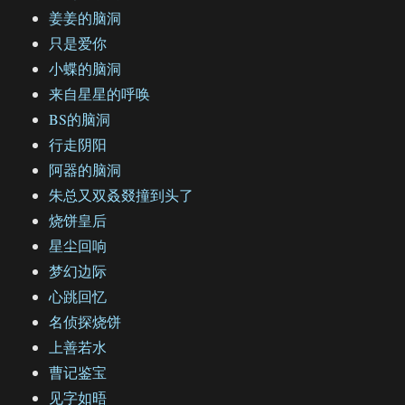
姜姜的脑洞
只是爱你
小蝶的脑洞
来自星星的呼唤
BS的脑洞
行走阴阳
阿器的脑洞
朱总又双叒叕撞到头了
烧饼皇后
星尘回响
梦幻边际
心跳回忆
名侦探烧饼
上善若水
曹记鉴宝
见字如晤