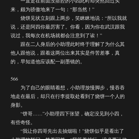
一直走在前面没搭腔的小四此时却突然回过头
来，颇为骄傲地来了一句：“那当然！”
烧饼见状立刻跟上两步，笑眯眯地说：“所以我就
说，还是阿四你最厉害了。你看，因为你在武汉跟我
说过，我每次在机场就都会注意到了诶！”
跟在二人身后的小助理此时终于理解了为什么其
他人跟他说，跟着这两位出来其实是件苦差事，真
的，早知道他应该配一副墨镜的。
566
为了自己的眼睛着想，小助理放慢脚步，慢吞吞
地走在最后，却只在行李提取处看到了烧饼一个人的
身影。
“饼哥……”小助理四下张望，确定没见到小四，
有些奇怪。
“我让你四哥先出去抽烟啦！”烧饼似乎是看出了