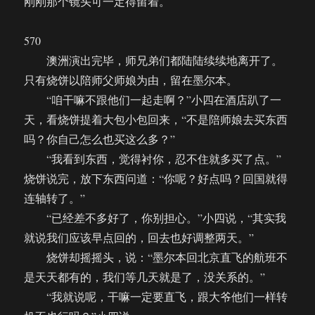
刚刚那个镜头可一定得留着。
570
澳洲演出完毕，师兄弟们都陆陆续续地离开了。
只有烧饼以陪师父师娘为由，留在墨尔本。
“咱干嘛不跟他们一起走啊？”小四在酒店趴了一
天，看烧饼提着大包小包回来，“不是陪师娘去买东西
吗？你自己怎么也买这么多？”
“我看到东西，觉得衬你，忍不住就多买了点。”
烧饼说完，放下东西问道：“你呢？好点吗？回国就得
连轴转了。”
“已经差不多好了，你别担心。”小四说，“其实我
就说我们应该早点回的，回去也好调整两天。”
烧饼却摇摇头，说：“墨尔本回北京直飞的航班不
是天天都有的，我们等几天就是了，没关系的。”
“我就说呢，干嘛一定要直飞，跟大爷他们一样转