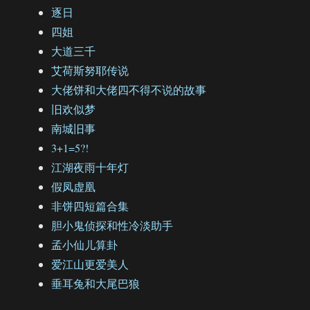
逐日
四姐
大道三千
艾荷斯努耶传说
大佬饼和大佬四不得不说的故事
旧欢似梦
南城旧事
3+1=5?!
江湖夜雨十年灯
假凤虚凰
非饼四短篇合集
胆小鬼侦探和性冷淡助手
孟小仙儿算卦
爱江山更爱美人
垂耳兔和大尾巴狼