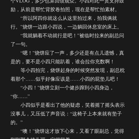
个VLOG，多少也算回馈观众。小四对此一贯支持鼓
励，从前是帮忙背胶卷拍照，现在是帮忙拍素材。
“所以阿四你就这么从这里拍过来，拍我俩就
行。”烧饼一边跟小四说，一边躺回休息室的床上。
“我就躺着不动就行是吧！”被临时拉来的副总问
了一句。
“嗯！”烧饼应了一声，多少还是有点儿遗憾，真
是的，要不是小四只能趴着，谁会拉你充数啊！
等小四拍完，烧饼起身的时候突然发现，副总枕
着那个……似乎好像应该是……小四的屁垫儿吧！
“小四！”烧饼立刻一个健步蹿到小四身边，
“你……”
小四似乎是看出了他的疑虑，笑着摇了摇头表示
没事儿，又压低了声音说：“这椅子上本来就有垫子
的。”
“噢！”烧饼这才放下心来，又看了眼副总，觉得