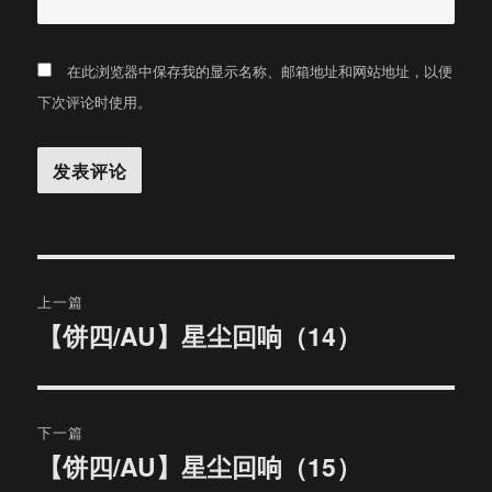
在此浏览器中保存我的显示名称、邮箱地址和网站地址，以便
下次评论时使用。
文
上一篇
章
【饼四/AU】星尘回响（14）
上
篇
导
文
航
章：
下一篇
【饼四/AU】星尘回响（15）
下