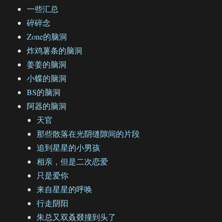
一些汇总
碎碎念
Zone的脑洞
炸鸡薯条的脑洞
姜姜的脑洞
小蝶的脑洞
BS的脑洞
阿器的脑洞
天官
那些散落在光阴缝隙间的片段
追到星星的小男孩
相亲，但是二次恋爱
只是爱你
来自星星的呼唤
行走阴阳
朱总又双叒叕撞到头了