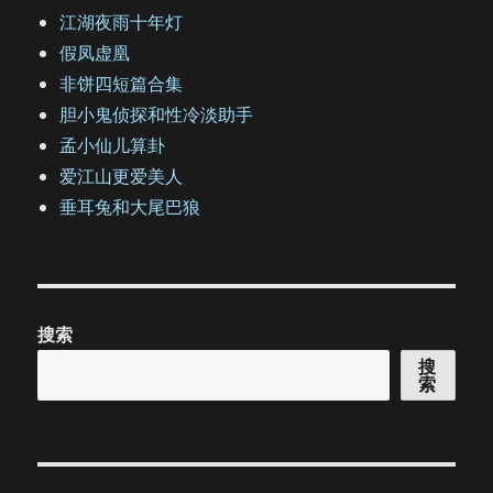
江湖夜雨十年灯
假凤虚凰
非饼四短篇合集
胆小鬼侦探和性冷淡助手
孟小仙儿算卦
爱江山更爱美人
垂耳兔和大尾巴狼
搜索
搜
索