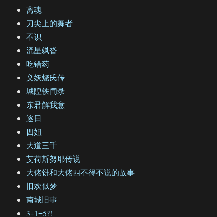
离魂
刀尖上的舞者
不识
流星飒沓
吃错药
义妖烧氏传
城隍轶闻录
东君解我意
逐日
四姐
大道三千
艾荷斯努耶传说
大佬饼和大佬四不得不说的故事
旧欢似梦
南城旧事
3+1=5?!