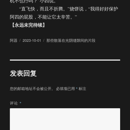
机不也行吗？”小四说。
“直飞快，而且不折腾。”烧饼说，“我得好好保护
阿四的屁股，不能让它太辛苦。”
【永远未完待续】
作
发
分
阿器
2023-10-01
那些散落在光阴缝隙间的片段
者
布
类
于
发表回复
您的邮箱地址不会被公开。
必填项已用
*
标注
评论
*