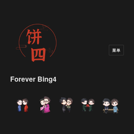
菜单
Forever Bing4