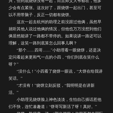
兴，但到底烧饼没有一起，而且师父大爷都在，他多
少会有点紧张。这次好了，跟烧饼一起出门，甚至可
以不用带脑子，反正一切都有烧饼。
这次一起去杭州的助理之前没跟过他俩，虽然早
就听其他人说过他俩的情况，但他也万万没想到他们
俩居然能讲了一路都不带停的。如果说讲一路还可以
理解，这笑一路到底算怎么回事儿啊？
“那个……四哥……”小助理看一眼烧饼，还是决
定问看起来更和气一点的小四，“你们到底在笑什么
呀？”
“没什么！”小四看了烧饼一眼说，“大饼在给我讲
笑话。”
“才没有！”烧饼立刻反驳，“我明明是在讲新
活。”
小助理见烧饼脸上神色淡淡，生怕自己插话惹他
们不快，连忙凑趣道：“饼哥写新活了呀！真好。”