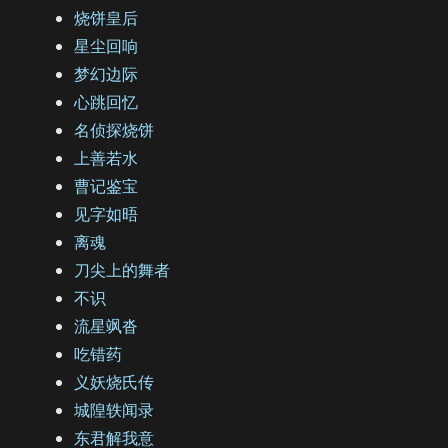
烧饼皇后
星尘回响
梦幻边际
心跳回忆
名侦探烧饼
上善若水
曹记鉴宝
见字如晤
离魂
刀尖上的舞者
不识
流星飒沓
吃错药
义妖烧氏传
城隍轶闻录
东君解我意