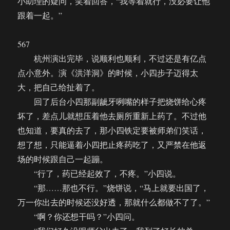
小助理的疑问，笑着回答，“我等着就行，没必要让他
跟着一起。”
567
杭州演出完毕，说顺利也顺利，不过还是有亿点
点小意外。演《洪洋洞》的时候，小四步子迈得太
大，把自己给扯着了。
回了后台小四那副龇牙咧嘴的样子把烧饼给心疼
坏了，差点儿就想压着他去厕所重新上药了。不过他
也知道，要真的去了，那小四铁定要被师弟们笑话，
想了想，只能逼着小四把止疼药吃了，又严禁在他返
场的时候跟自己一起蹦。
“行了，药已经起效了，不疼。”小四说。
“那……那也不行。”烧饼说，“马上就要出国了，
万一你出去的时候还没好透，那就什么都做不了了。”
“啊？你还想干吗？”小四问。