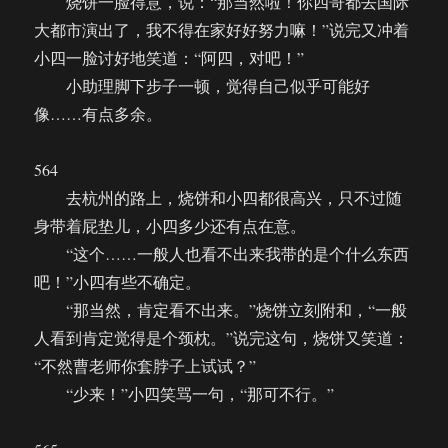
烧饼一脸得意，说：“那当然啦！你四哥都去国际
大都市演出了，我不得在家好好努力嘛！”说完又冲着
小四一脸讨好地笑道：“阿四，对吧！”
小助理脚下步子一顿，觉得自己似乎可能好
像……有点多余。
564
去杭州的路上，烧饼和小四都很高兴，只不过随
身带着屁垫儿，小四多少还有点在意。
“这个……一般人也看不出来我带的是个什么东西
吧！”小四有些不确定。
“那当然，肯定看不出来。”烧饼立刻附和，“一般
人看到肯定觉得是个颈枕。”说完这句，烧饼又笑道：
“不然曹老师你套脖子上试试？”
“少来！”小四笑骂一句，“那可不行。”