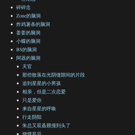
碎碎念
Zone的脑洞
炸鸡薯条的脑洞
姜姜的脑洞
小蝶的脑洞
BS的脑洞
阿器的脑洞
天官
那些散落在光阴缝隙间的片段
追到星星的小男孩
相亲，但是二次恋爱
只是爱你
来自星星的呼唤
行走阴阳
朱总又双叒叕撞到头了
烧饼皇后