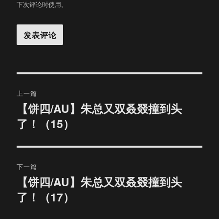
下次评论时使用。
文
上一篇
章
【饼四/AU】朱总又双叒叕撞到头
上
了！（15）
篇
导
文
航
章：
下一篇
【饼四/AU】朱总又双叒叕撞到头
下
了！（17）
篇
文