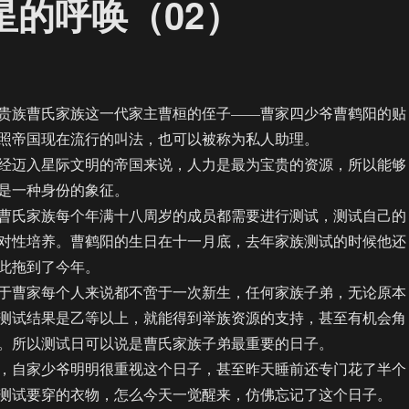
星的呼唤（02）
族曹氏家族这一代家主曹桓的侄子——曹家四少爷曹鹤阳的贴
照帝国现在流行的叫法，也可以被称为私人助理。
迈入星际文明的帝国来说，人力是最为宝贵的资源，所以能够
是一种身份的象征。
氏家族每个年满十八周岁的成员都需要进行测试，测试自己的
对性培养。曹鹤阳的生日在十一月底，去年家族测试的时候他还
此拖到了今年。
曹家每个人来说都不啻于一次新生，任何家族子弟，无论原本
测试结果是乙等以上，就能得到举族资源的支持，甚至有机会角
。所以测试日可以说是曹氏家族子弟最重要的日子。
自家少爷明明很重视这个日子，甚至昨天睡前还专门花了半个
测试要穿的衣物，怎么今天一觉醒来，仿佛忘记了这个日子。