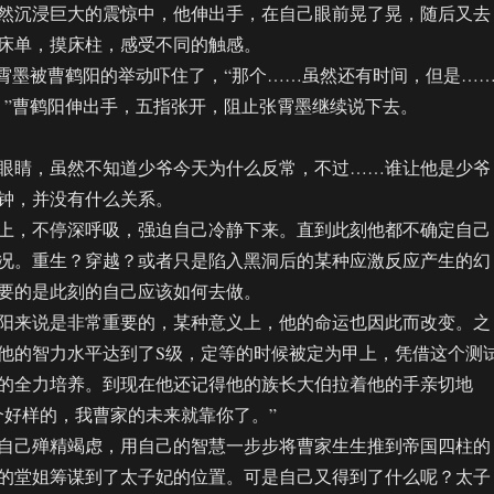
沉浸巨大的震惊中，他伸出手，在自己眼前晃了晃，随后又去
床单，摸床柱，感受不同的触感。
墨被曹鹤阳的举动吓住了，“那个……虽然还有时间，但是……
”曹鹤阳伸出手，五指张开，阻止张霄墨继续说下去。
睛，虽然不知道少爷今天为什么反常，不过……谁让他是少爷
钟，并没有什么关系。
，不停深呼吸，强迫自己冷静下来。直到此刻他都不确定自己
况。重生？穿越？或者只是陷入黑洞后的某种应激反应产生的幻
要的是此刻的自己应该如何去做。
来说是非常重要的，某种意义上，他的命运也因此而改变。之
他的智力水平达到了S级，定等的时候被定为甲上，凭借这个测
的全力培养。到现在他还记得他的族长大伯拉着他的手亲切地
个好样的，我曹家的未来就靠你了。”
己殚精竭虑，用自己的智慧一步步将曹家生生推到帝国四柱的
的堂姐筹谋到了太子妃的位置。可是自己又得到了什么呢？太子