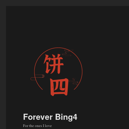
Forever Bing4
For the ones I love