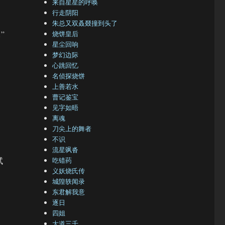
来自星星的呼唤
行走阴阳
朱总又双叒叕撞到头了
”
烧饼皇后
星尘回响
梦幻边际
心跳回忆
名侦探烧饼
上善若水
曹记鉴宝
见字如晤
离魂
刀尖上的舞者
不识
流星飒沓
试
吃错药
义妖烧氏传
城隍轶闻录
东君解我意
逐日
四姐
大道三千