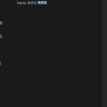
bsjrmy
嘿嘿嘿
发表在
狱
又
颜