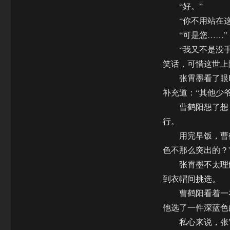
“好。”
“你不用站在这儿
“可是您……”
“我又不是没手
笑话，可惜这世上
张霄墨看了眼时
补充道：“其他少
曹鹤阳想了想，
行。
用完早饭，曹鹤
色不那么突出的？
张霄墨不太理解
到衣帽间挑选。
曹鹤阳看着一衣
他选了一件深蓝色
私心来说，张霄