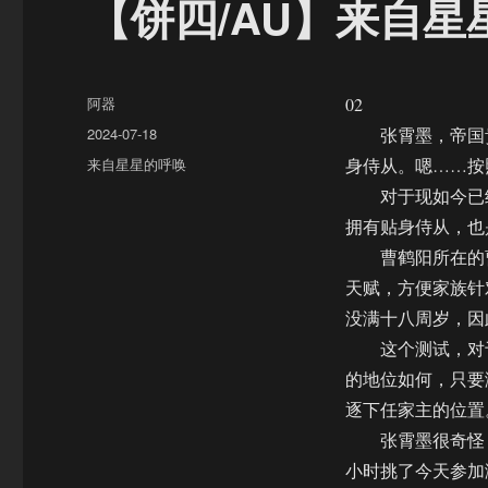
【饼四/AU】来自星
作
阿器
02
者
发
2024-07-18
张霄墨，帝国贵
布
分
来自星星的呼唤
身侍从。嗯……按
于
类
对于现如今已经
拥有贴身侍从，也
曹鹤阳所在的曹
天赋，方便家族针
没满十八周岁，因
这个测试，对于
的地位如何，只要
逐下任家主的位置
张霄墨很奇怪，
小时挑了今天参加