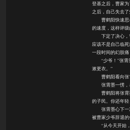
登基之后，曹家为
之后，自己失去了
曹鹤阳快速思考
的速度，这样评级
下定了决心，曹
应该不是自己临死
一段时间的幻肢痛
“少爷！”张霄墨
漱更衣。”
曹鹤阳看向张霄
张霄墨一愣，单
曹鹤阳将张霄墨
的子民。你还年轻
张霄墨心下一凉
被曹家少爷辞退的
“从今天开始，