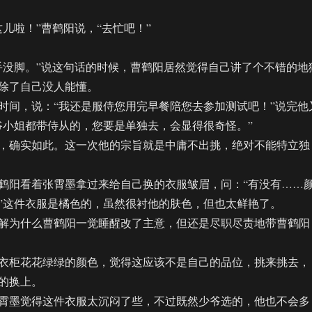
啦！”曹鹤阳说，“去忙吧！”
没脚。”说这句话的时候，曹鹤阳居然觉得自己讲了个不错的地
除了自己没人能懂。
间，说：“我还是服侍您用完早餐陪您去参加测试吧！”说完他
爷小姐都带侍从的，您要是单独去，会显得很奇怪。”
确实如此。这一次他的宗旨就是中庸不出挑，绝对不能特立独
阳看着张霄墨拿过来给自己换的衣服皱眉，问：“有没有……
”这件衣服是橘色的，虽然很衬他的肤色，但也太鲜艳了。
为什么曹鹤阳一觉睡醒改了主意，但还是尽职尽责地带曹鹤阳
柜花花绿绿的颜色，觉得这应该不是自己的品位，挑来挑去，
的换上。
墨觉得这件衣服太沉闷了些，不过既然少爷选的，他也不会多