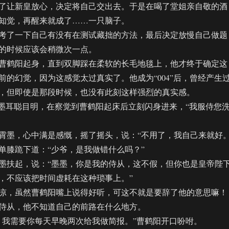
了让新皇放心，决定将自己交出去。于是在喝了堂姐亲自敬的酒
知觉，再醒来就成了……一只脑子。
了一下自己有没有在测试藏拙的方法，最后决定放慢自己做题
的时候应该会稍微次一点。
鹤阳起身，直到双脚踩在柔软的长毛地毯上，他才终于确定这
前的幻觉，因为这感觉太过真实了。他成为“004”后，曾经产生
，但即使是那段时候，也没有此刻这样强烈的真实感。
耳聪目明，在察觉到曹鹤阳起床后立刻闪身进来，“我服侍您
墨，心中满是感慨，摇了摇头，说：“不用了，我自己来就好。
膝跪下道：“少爷，是我做错什么吗？”
扶起，说：“墨墨，你是我的侍从，这不假，但你也是皇帝陛
，不应该把时间虚耗在这种琐事上。”
，虽然曹鹤阳嘴上说得好听，可这不就是要辞了他的意思嘛！
侍从，他不知道自己的前路在什么地方。
我需要你每天早晚两次给我做简报。”曹鹤阳开口吩咐。