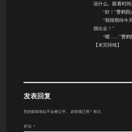
说什么。眼看时间
“好！”曹鹤阳
“我很期待今天的
很出众！”
“嗯……”曹鹤阳
【未完待续】
发表回复
您的邮箱地址不会被公开。
必填项已用
*
标注
评论
*