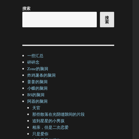
搜索
搜
索
一些汇总
碎碎念
Zone的脑洞
炸鸡薯条的脑洞
姜姜的脑洞
小蝶的脑洞
BS的脑洞
阿器的脑洞
天官
那些散落在光阴缝隙间的片段
追到星星的小男孩
相亲，但是二次恋爱
只是爱你