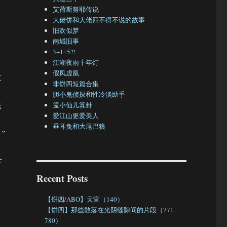
艾荷斯努耶传说
大佬饼和大佬四不得不说的故事
旧欢似梦
南城旧事
3+1=5?!
江湖夜雨十年灯
假凤虚凰
过
非饼四短篇合集
胆小鬼侦探和性冷淡助手
洗
孟小仙儿算卦
爱江山更爱美人
垂耳兔和大尾巴狼
”
下
Recent Posts
【饼四/ABO】天官（140）
【饼四】那些散落在光阴缝隙间的片段（771-
780）