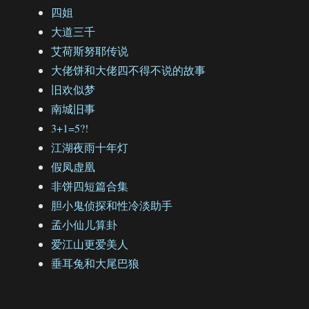
四姐
大道三千
艾荷斯努耶传说
大佬饼和大佬四不得不说的故事
旧欢似梦
南城旧事
3+1=5?!
江湖夜雨十年灯
假凤虚凰
非饼四短篇合集
胆小鬼侦探和性冷淡助手
孟小仙儿算卦
爱江山更爱美人
垂耳兔和大尾巴狼