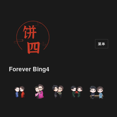
菜单
Forever Bing4