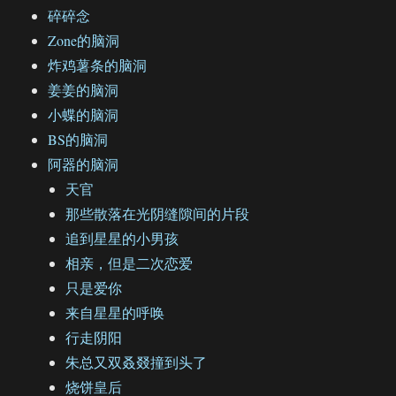
碎碎念
Zone的脑洞
炸鸡薯条的脑洞
姜姜的脑洞
小蝶的脑洞
BS的脑洞
阿器的脑洞
天官
那些散落在光阴缝隙间的片段
追到星星的小男孩
相亲，但是二次恋爱
只是爱你
来自星星的呼唤
行走阴阳
朱总又双叒叕撞到头了
烧饼皇后