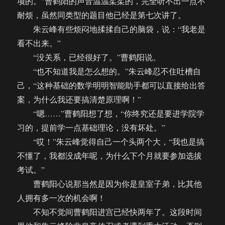
项的。”曹鹤阳的声音温温柔柔的，完全听不出一点不
耐烦，虽然同类型的题目他已经是第七次讲了。
朱云峰有些烦闷地揉揉自己的脑袋，说：“我老是
看不出来。”
“没关系，已经很好了。”曹鹤阳说。
“也不知道我是怎么想的。”朱云峰忍不住吐槽自
己，“这种基础的数学明明智能助手都可以直接给出答
案，为什么我还要搞清楚原理啊！”
“嗯……”曹鹤阳想了想，“你终究还是要进学院学
习的，提前学一点基础理论，没有坏处。”
“哎！”朱云峰觉得自己一个头两个大，“我也是搞
不懂了，我都没成年呢，为什么下个月就要参加选拔
考试。”
曹鹤阳心说那当然是因为你是皇室子弟，比其他
人拥有多一次的机会啊！
不知不觉间曹鹤阳进宫已经快两年了。这段时间