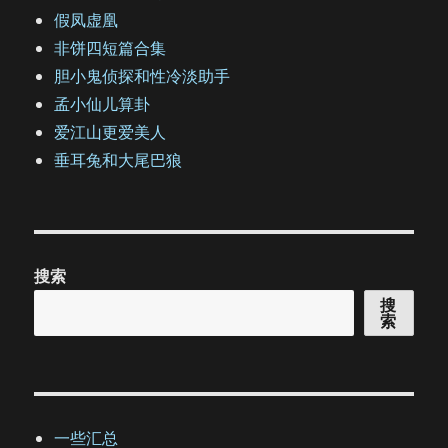
假凤虚凰
非饼四短篇合集
胆小鬼侦探和性冷淡助手
孟小仙儿算卦
爱江山更爱美人
垂耳兔和大尾巴狼
搜索
搜
索
一些汇总