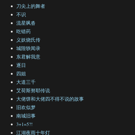
刀尖上的舞者
不识
流星飒沓
吃错药
义妖烧氏传
城隍轶闻录
东君解我意
逐日
四姐
大道三千
艾荷斯努耶传说
大佬饼和大佬四不得不说的故事
旧欢似梦
南城旧事
3+1=5?!
江湖夜雨十年灯