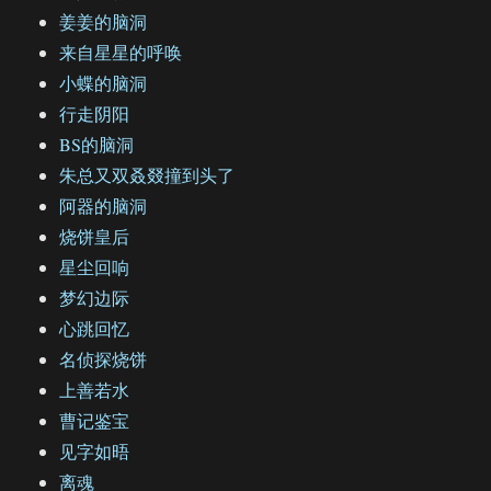
姜姜的脑洞
来自星星的呼唤
小蝶的脑洞
行走阴阳
BS的脑洞
朱总又双叒叕撞到头了
阿器的脑洞
烧饼皇后
星尘回响
梦幻边际
心跳回忆
名侦探烧饼
上善若水
曹记鉴宝
见字如晤
离魂