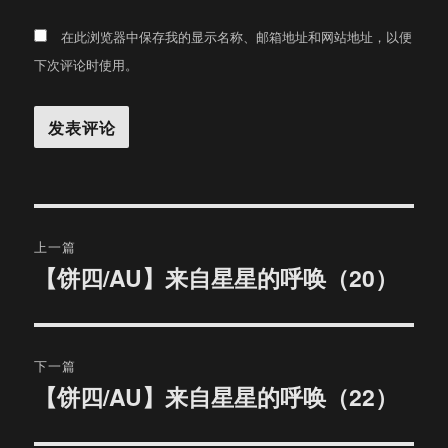
在此浏览器中保存我的显示名称、邮箱地址和网站地址，以便
下次评论时使用。
文
上一篇
章
【饼四/AU】来自星星的呼唤（20）
上
篇
导
文
航
章：
下一篇
【饼四/AU】来自星星的呼唤（22）
下
篇