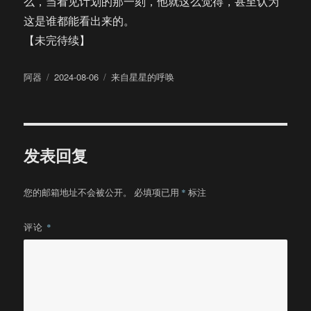
么，当看见计划的那一刻，他就这么觉得，甚至认为
这是谁都能看出来的。
【未完待续】
作
发
分
阿器
2024-08-06
来自星星的呼唤
者
布
类
于
发表回复
您的邮箱地址不会被公开。
必填项已用
*
标注
评论
*