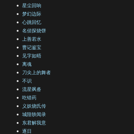
星尘回响
梦幻边际
心跳回忆
名侦探烧饼
上善若水
曹记鉴宝
见字如晤
离魂
刀尖上的舞者
不识
流星飒沓
吃错药
义妖烧氏传
城隍轶闻录
东君解我意
逐日