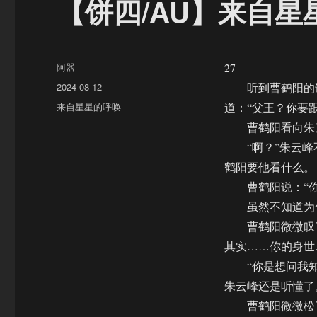
【饼四/AU】来自星
作
阿器
27
者
发
2024-08-12
听到曹鹤阳的话
布
分
来自星星的呼唤
道：“父王？你要
于
类
曹鹤阳看向朱云
“啊？”朱云峰
鹤阳要他看什么。
曹鹤阳说：“你
虽然不知道为什
曹鹤阳微微叹了
其实……你的身世
“你是想问我知
朱云峰还是听懂了
曹鹤阳微微松了