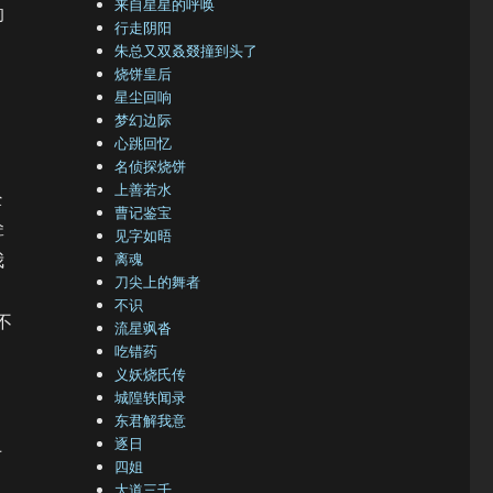
来自星星的呼唤
的
行走阴阳
朱总又双叒叕撞到头了
烧饼皇后
星尘回响
梦幻边际
心跳回忆
名侦探烧饼
上善若水
经
曹记鉴宝
耸
见字如晤
我
离魂
刀尖上的舞者
不识
不
流星飒沓
吃错药
义妖烧氏传
城隍轶闻录
东君解我意
上
逐日
四姐
大道三千