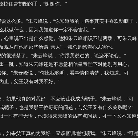
拉住曹鹤阳的手，“谢谢你。”
这么多。”朱云峰说，“你知道我的，遇事其实不喜欢动脑子
么我做什么，因为我知道你一定不会害我。”
心里说不出是什么感觉。他和朱云峰相识不过两载，可朱云峰
反观从前他的那些所谓“亲人”，却总是憋着心思害他。
很清楚了。”朱云峰说，“你跟我说过的，论迹不论心。”
一跳，知道朱云峰还是不愿意相信皇帝陛下对他别有用心。
。”朱云峰说，“你比我聪明，看事情也清楚，我知道。可
为止，父王没有对我不好。”
如果他真的对我好，不应该让我成为靶子。”朱云峰说，“可
成靶子，也是我那三位哥哥的问题，与父王又有什么关系呢？”
阳一时有些无语，他觉得朱云峰的话有点问题，可一下又不知道
如果父王真的为我好，应该低调地照顾我。”朱云峰说，“可