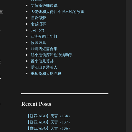
艾荷斯努耶传说
直
大佬饼和大佬四不得不说的故事
旧欢似梦
南城旧事
值
3+1=5?!
江湖夜雨十年灯
假凤虚凰
非饼四短篇合集
胆小鬼侦探和性冷淡助手
皇
孟小仙儿算卦
爱江山更爱美人
垂耳兔和大尾巴狼
不
…
Recent Posts
【饼四/ABO】天官（138）
【饼四/ABO】天官（137）
【饼四/ABO】天官（136）