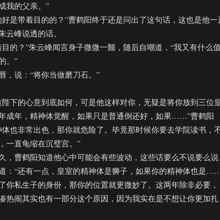
成我的父亲。”
好是带着目的的？”曹鹤阳终于还是问出了这句话，这也是他一
朱云峰说透的话。
的？”朱云峰闻言身子微微一颤，随后自嘲道，“我又有什么
的。”
，说：“将你当做磨刀石。”
陛下的心意到底如何，可是他这样对你，无疑是将你放到三位
年成年，精神体觉醒，如果只是普通倒还好，如果……”曹鹤阳
神体也非常出色，那你就危险了。毕竟那时候你要去学院读书，
，一直龟缩在沉璧宫。”
，曹鹤阳知道他心中可能会有些波动，这些话要么不说要么说
道：“还有一点，皇室的精神体是狮子，如果你的精神体也是…
了你私生子的身份，那你的位置就更微妙了。这两年除非必要，
凑热闹其实也有一部分这个原因，因为我实在是不想让你更加扎