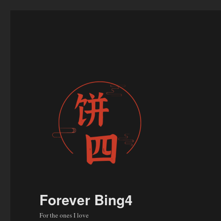
Forever Bing4
For the ones I love