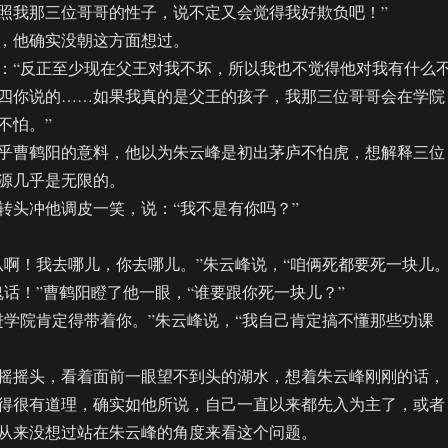
照我那三位哥哥的性子，说不定又会觉得我好欺负吧！”
他确实没朝这方面想过。
“反正至少现在父王对我不坏，所以我也不觉得他对我有什么
四你说的……如果我真的是父王的孩子，我那三位哥哥会在学院
不怕。”
曹鹤阳的意料，他以为朱云峰是初出茅庐不怕虎，想解释三位
源几乎是无限的。
头冲他调皮一笑，说：“我不是有你吗？”
！我去哪儿，你去哪儿。”朱云峰说，“咱俩死都要死一块儿。
！”曹鹤阳瞪了他一眼，“谁要跟你死一块儿？”
院肯定得带着你。”朱云峰说，“我自己肯定搞不懂那些功课
摇头，看着面前一眼望不到头的湖水，想着朱云峰刚刚的话，
得很有道理，确实如他所说，自己一直以来都先入为主了，或者
从来没想过站在朱云峰的角度来看这个问题。