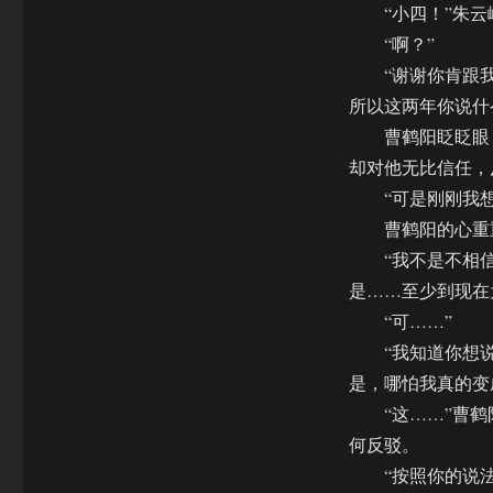
“小四！”朱云峰
“啊？”
“谢谢你肯跟我说
所以这两年你说什
曹鹤阳眨眨眼，
却对他无比信任，
“可是刚刚我想的
曹鹤阳的心重重
“我不是不相信你
是……至少到现在
“可……”
“我知道你想说，
是，哪怕我真的变
“这……”曹鹤
何反驳。
“按照你的说法，