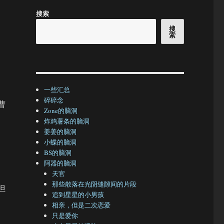
搜索
搜
索
一些汇总
碎碎念
曹
Zone的脑洞
炸鸡薯条的脑洞
姜姜的脑洞
小蝶的脑洞
BS的脑洞
，
阿器的脑洞
天官
那些散落在光阴缝隙间的片段
但
追到星星的小男孩
相亲，但是二次恋爱
只是爱你