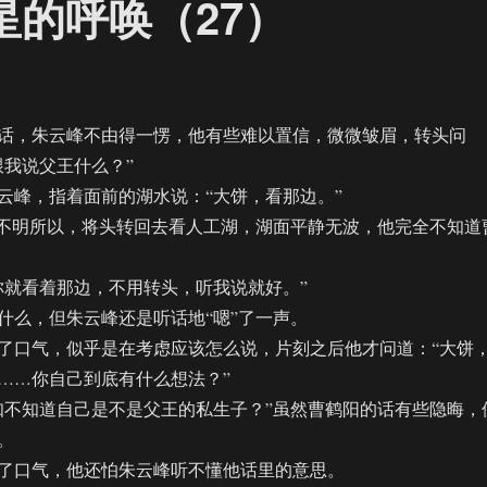
星的呼唤（27）
，朱云峰不由得一愣，他有些难以置信，微微皱眉，转头问
跟我说父王什么？”
峰，指着面前的湖水说：“大饼，看那边。”
不明所以，将头转回去看人工湖，湖面平静无波，他完全不知道
就看着那边，不用转头，听我说就好。”
么，但朱云峰还是听话地“嗯”了一声。
口气，似乎是在考虑应该怎么说，片刻之后他才问道：“大饼
……你自己到底有什么想法？”
不知道自己是不是父王的私生子？”虽然曹鹤阳的话有些隐晦，
。
口气，他还怕朱云峰听不懂他话里的意思。