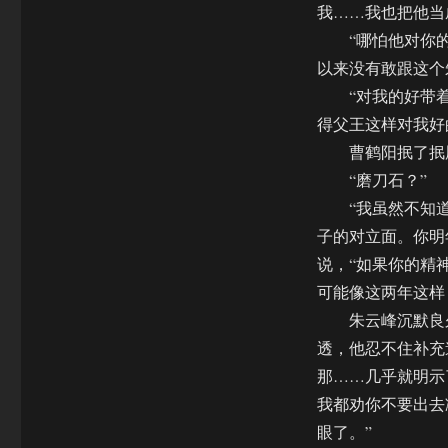
我……我也把他当
“哪怕他对你的
以来没有敢跟这个
“对我的好带着目
得父王这样对我好
曹鹤阳抿了抿唇
“磨刀石？”
“我虽然不知道
子的对立面。你明
说，“如果你的精
可能像这两年这样
朱云峰沉默良久
透，他忍不住补充
那……几乎就明示
我都劝你不要出去
眼了。”