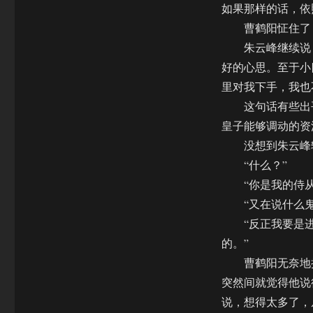
如果那样的话，依
曹鹤阳怔住了，
朱云峰继续说：
好的心思。至于小
里对我下手，我也
这句话有些出乎
皇子能够调动的资
没想到朱云峰转
“什么？”
“你是我的侍从啊
“又在说什么鬼话
“反正我要是进学
的。”
曹鹤阳无奈地摇
突然间就觉得他说
说，想得太多了，