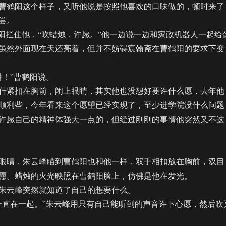
鹤阳这个样子，又听他说是按照他喜欢的口味做的，顿时来了
尝。
拦住他，“吹蜡烛，许愿。”他一边说一边和家政机器人一起给
虽然外面现在天还亮着，但并不妨碍宸翰斋在曹鹤阳的要求下变
！”曹鹤阳说。
紧扣在胸前，闭上眼睛，其实他也没想好要许什么愿，去年他
顺利些，今年看来这个愿望已经实现了，至少进学院没什么问题
许愿自己的精神体强大一点的，但经过刚刚的事情他突然又不这
睛，朱云峰瞄到曹鹤阳也和他一样，双手相扣放在胸前，双目
愿。蜡烛的火光映照在曹鹤阳脸上，仿佛是他在发光。
云峰突然就知道了自己的想要什么。
直在一起。”朱云峰用只有自己能听到的声音许下心愿，然后吹