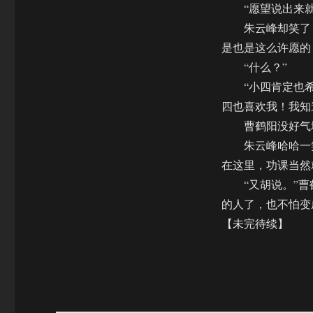
“愿望说出来就
朱云峰却笑了，
是也是这么许愿的
“什么？”
“小四肯定也希望
四也喜欢我！我知
曹鹤阳没好气地
朱云峰哈哈一笑
在这里，功课当然
“又胡说。”曹
的人了，也不怕变
【未完待续】