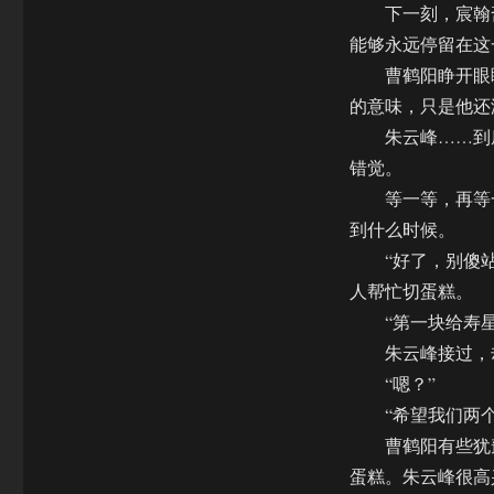
下一刻，宸翰斋
能够永远停留在这
曹鹤阳睁开眼睛
的意味，只是他还
朱云峰……到底
错觉。
等一等，再等一
到什么时候。
“好了，别傻站
人帮忙切蛋糕。
“第一块给寿星
朱云峰接过，却
“嗯？”
“希望我们两个
曹鹤阳有些犹豫
蛋糕。朱云峰很高