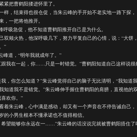
紧紧把曹鹤阳搂进怀里了。
样，结束得也很仓促，当朱云峰的手开始不老实地一路下探，
来，一把将他推开。
峰呼吸急促，他不知道曹鹤阳推开自己是为什么。
双颊火热，他深呼吸几下，努力平复自己的心情，说：“大饼
。”
云峰道，“明年我就成年了。”
跟我在一起，你……只是一时错觉。”曹鹤阳知道自己这样说很
，你怎么知道？”朱云峰觉得自己的脑子无比清明，“我知道
我知道我不是错觉。”朱云峰伸手握住曹鹤阳的肩膀，直视他的
我喜欢你。”
着朱云峰，心中满是感动，却又有一个声音在不停告诫自己，
岁的小男生根本不懂承诺也不值得相信。
希望能够你永远在一……”朱云峰的话没说完就被曹鹤阳捂住了