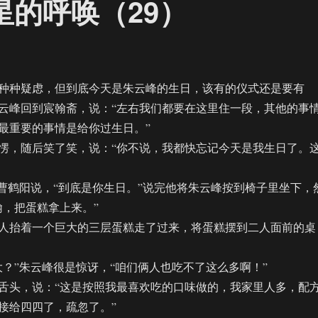
星的呼唤（29）
种疑虑，但到底今天是朱云峰的生日，该有的仪式还是要有
云峰回到宸翰斋，说：“左右我们都要在这里住一段，其他的事
最重要的事情是给你过生日。”
，随后笑了笑，说：“你不说，我都快忘记今天是我生日了。
鹤阳说，“到底是你生日。”说完他将朱云峰按到椅子里坐下，
翰，把蛋糕拿上来。”
抬着一个巨大的三层蛋糕走了过来，将蛋糕摆到二人面前的桌
”朱云峰很是惊讶，“咱们俩人也吃不了这么多啊！”
头，说：“这是按照我最喜欢吃的口味做的，我家里人多，配
接给四四了，疏忽了。”