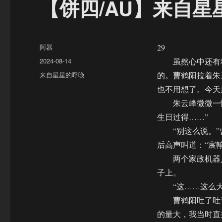
【饼四/AU】来自星
作
阿器
29
者
发
2024-08-14
虽然心中还有种
布
分
来自星星的呼唤
的。曹鹤阳拉着朱
于
类
也不用想了。今天
朱云峰微微一愣
生日过得……”
“别这么说。”曹
后高声叫道：“宸
两个家政机器人
子上。
“这……这么大？
曹鹤阳吐了吐舌
的量大，我当时直