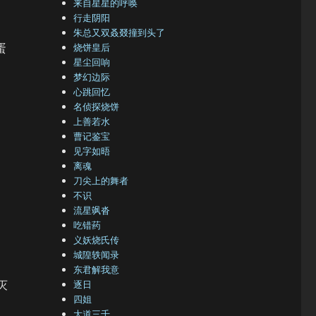
来自星星的呼唤
行走阴阳
朱总又双叒叕撞到头了
蛋
烧饼皇后
星尘回响
梦幻边际
心跳回忆
名侦探烧饼
上善若水
曹记鉴宝
见字如晤
离魂
刀尖上的舞者
不识
流星飒沓
吃错药
义妖烧氏传
城隍轶闻录
东君解我意
灭
逐日
四姐
大道三千