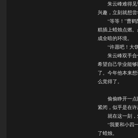
朱云峰难得见曹
兴趣，立刻就想尝
“等等！”曹鹤阳
糕插上蜡烛点燃。
成全暗的环境。
“许愿吧！大饼
朱云峰双手合什
希望自己学业能够
了。今年他本来想
么觉得了。
偷偷睁开一点眼
紧闭，似乎是在许
就在这一刻，朱
“我要和小四一
了蜡烛。