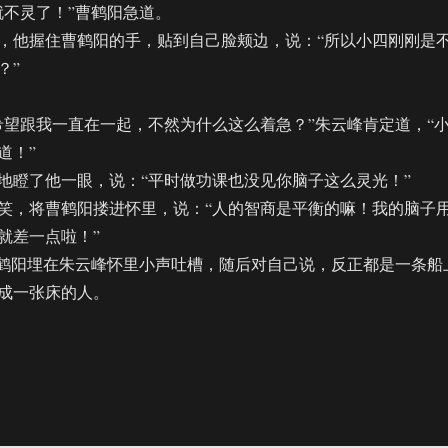
不灵了！”曹鹤阳急道。
他握住曹鹤阳的手，贴到自己脸颊边，说：“所以小四刚刚是
？”
跟我一直在一起，不然为什么这么着急？”朱云峰肯定道，“
道！”
瞪了他一眼，说：“平时做功课也没见你脑子这么灵光！”
，将曹鹤阳搂进怀里，说：“人的智商是平衡的嘛！我的脑子
就差一点啦！”
鹤阳埋在朱云峰怀里小声吐槽，随后对自己说，反正都是一条船
成一张床的人。