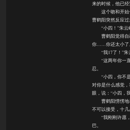
来的时候，他已经
这个吻和开始一
曹鹤阳突然反应过
“小四！”朱云
曹鹤阳觉得自己
你……你还太小了
“我17了！”朱
“这两年你一直
忍。
“小四，你不是我
对你是什么感觉，
眼，说：“小四，
曹鹤阳愣愣地看
不可以接受，十几
“我刚刚许愿，
巴。