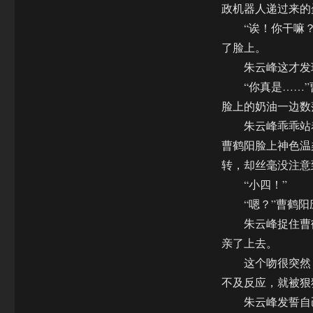
政机器人递过来的
“诶！你干嘛？
了脸上。
朱云峰这才发现
“你真是……”
脸上的奶油一边数
朱云峰乖乖站着
曹鹤阳脸上神色温
转，却丝毫没注意
“小四！”
“嗯？”曹鹤阳
朱云峰捉住曹鹤
亲了上去。
这个吻很突然，
不及反应，就被狠
朱云峰发誓自己