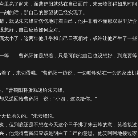
里亮了起来，而曹鹤阳就站在自己面前，朱云峰觉得如果时间
一刻的话，那自己的愿望就已经实现了。
，就见朱云峰直愣愣地盯着自己，他并非看不懂那双眼里所含
没想好，自己应该如何应对。
太小了，这两年他几乎和自己日夜相对，或许让他产生了一些
等……曹鹤阳如是想着，只是可能他自己也没想好，到底要等
着了，来切蛋糕。”曹鹤阳一边说，一边吩咐站在一旁的家政机
。”曹鹤阳将蛋糕递给朱云峰。
又递回给曹鹤阳，说：“小四，这块给你。”
天长地久的。”朱云峰说。
，但到底还是不想在今天这个日子拂了朱云峰的意，笑着接过
兴，他觉得曹鹤阳应该是明白了自己的意思。他笑呵呵地接过家