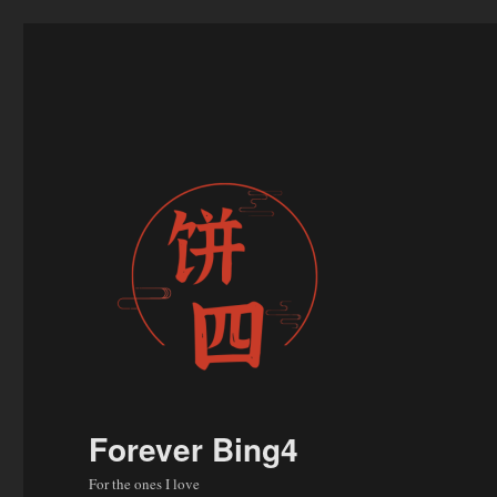
Forever Bing4
For the ones I love