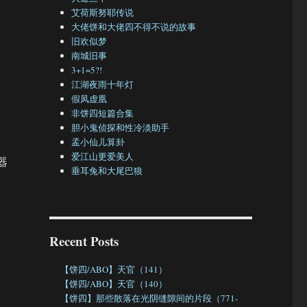
艾荷斯努耶传说
大佬饼和大佬四不得不说的故事
旧欢似梦
南城旧事
3+1=5?!
江湖夜雨十年灯
假凤虚凰
非饼四短篇合集
胆小鬼侦探和性冷淡助手
孟小仙儿算卦
爱江山更爱美人
器
垂耳兔和大尾巴狼
Recent Posts
【饼四/ABO】天官（141）
【饼四/ABO】天官（140）
【饼四】那些散落在光阴缝隙间的片段（771-