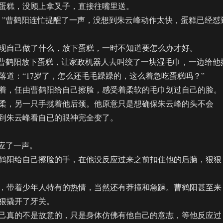
蛋糕，没顾上拿叉子，直接往嘴里送。
”曹鹤阳连忙提醒了一声，没想到朱云峰动作太快，蛋糕已经怼
自己做了什么，放下蛋糕，一时不知道要怎么办才好。
曹鹤阳放下蛋糕，让家政机器人去叫绞了一块湿毛巾，一边给他
落道：“17岁了，怎么还毛毛躁躁的，这么着急吃蛋糕吗？”
，任由曹鹤阳给自己擦脸，感受着柔软的毛巾划过自己的脸。
柔，另一只手揽着他后颈。他原意只是想确保朱云峰的头不会
到朱云峰看自已的眼神完全变了。
应了一声。
阳给自己擦脸的手，在他没反应过来之前扣住他的后脑，狠狠
带着少年人特有的热情，当然还有莽撞和急躁。曹鹤阳甚至来
狠撬开了牙关。
真的不是故意的，只是身体仿佛有他自己的意志，等他反应过