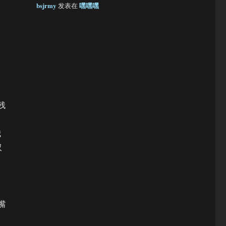
bsjrmy
嘿嘿嘿
发表在
，
残
我
双
嘴