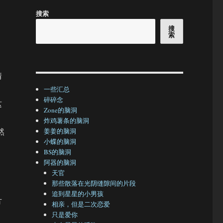
搜索
搜
索
情
一些汇总
碎碎念
这
Zone的脑洞
炸鸡薯条的脑洞
然
姜姜的脑洞
小蝶的脑洞
BS的脑洞
阿器的脑洞
天官
那些散落在光阴缝隙间的片段
追到星星的小男孩
方
相亲，但是二次恋爱
只是爱你