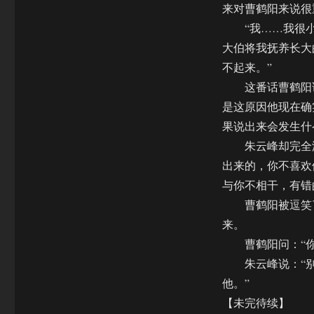
来对曹鹤阳来说很
“我……我很小的
大伯将我抚养长大
不起来。”
这番话曹鹤阳说
是这原因他现在确
果说出来会发生什
朱云峰却完全没
出来的，你不喜欢
与你不相干，有错
曹鹤阳被逗笑了
来。
曹鹤阳问：“你
朱云峰说：“别
他。”
【未完待续】