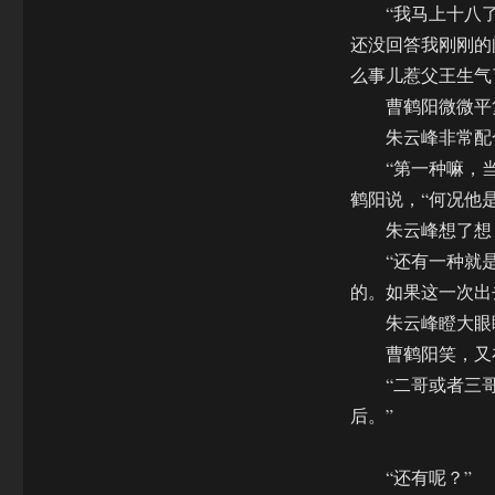
“我马上十八了，
还没回答我刚刚的
么事儿惹父王生气
曹鹤阳微微平复
朱云峰非常配合
“第一种嘛，当
鹤阳说，“何况他
朱云峰想了想，
“还有一种就是
的。如果这一次出
朱云峰瞪大眼睛
曹鹤阳笑，又在
“二哥或者三哥…
后。”
“还有呢？”