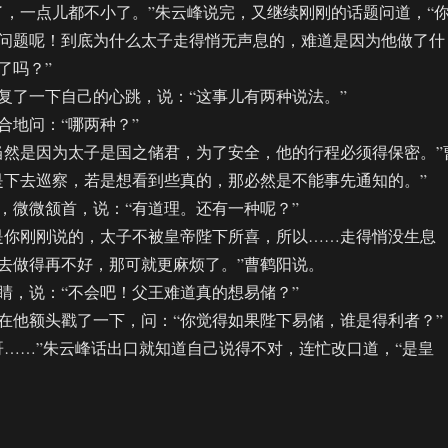
一点儿都不小了。”朱云峰说完，又继续刚刚的话题问道，“
问题呢！到底为什么太子走得悄无声息的，难道是因为他做了什
了吗？”
了一下自己的心跳，说：“这事儿有两种说法。”
地问：“哪两种？”
然是因为太子是国之储君，为了安全，他的行程必须得保密。”
是下去巡察，若是想看到些真的，那必然是不能事先通知的。”
微微颔首，说：“有道理。还有一种呢？”
你刚刚说的，太子不被皇帝陛下所喜，所以……走得悄没生息
去做得再不好，那可就更麻烦了。”曹鹤阳说。
，说：“不会吧！父王难道真的想易储？”
他额头戳了一下，问：“你觉得如果陛下易储，谁是得利者？”
…”朱云峰话出口就知道自己说得不对，连忙改口道，“是皇