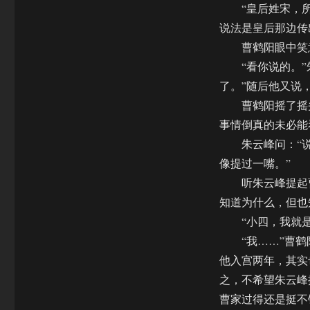
“皇后姓宋，所以
说法是皇后那边传
曹鹤阳眼中笑意
“看你说的。”朱
了。”随后他又说
曹鹤阳摇了摇头
事情倒真的未必能
朱云峰问：“说
像提过一嘴。”
听朱云峰提起曹
知道为什么，但也
“小四，我就是
“我……”曹鹤
他入宫两年，其实
之，不希望朱云峰
曹家过得还是挺不