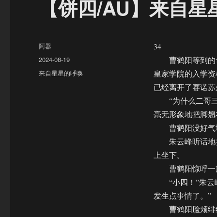
【饼四/AU】来自星
作
阿器
34
者
发
2024-08-19
曹鹤阳等到的也
布
分
来自星星的呼唤
皇家学院的入学资
于
类
已经离开了赛诺苏
“为什么二哥三
毫无形象地把脚翘
曹鹤阳没好气地
朱云峰听话地把
上坐下。
曹鹤阳惊呼一声
“小四！”朱云峰
发生点事情了。”
曹鹤阳脸颊绯红