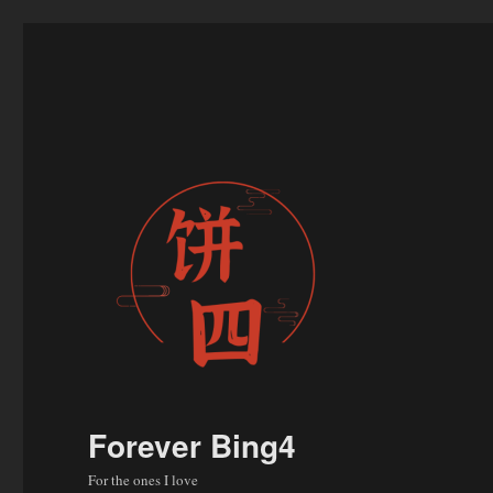
Forever Bing4
For the ones I love