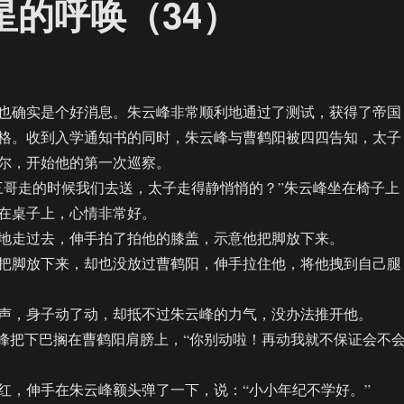
星的呼唤（34）
确实是个好消息。朱云峰非常顺利地通过了测试，获得了帝国
格。收到入学通知书的同时，朱云峰与曹鹤阳被四四告知，太子
尔，开始他的第一次巡察。
哥走的时候我们去送，太子走得静悄悄的？”朱云峰坐在椅子上
在桌子上，心情非常好。
走过去，伸手拍了拍他的膝盖，示意他把脚放下来。
脚放下来，却也没放过曹鹤阳，伸手拉住他，将他拽到自己腿
，身子动了动，却抵不过朱云峰的力气，没办法推开他。
把下巴搁在曹鹤阳肩膀上，“你别动啦！再动我就不保证会不
，伸手在朱云峰额头弹了一下，说：“小小年纪不学好。”