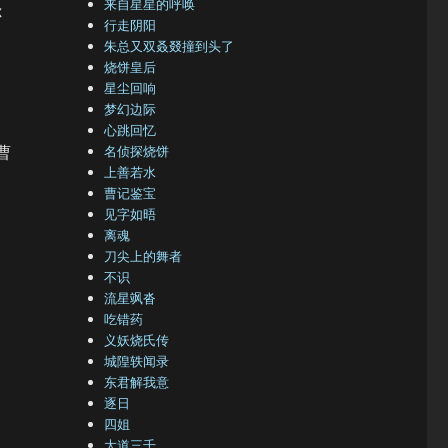
来自星星的呼唤
你
行走阴阳
朱总又双叒叕撞到头了
烧饼皇后
星尘回响
梦幻边际
心跳回忆
曹
名侦探烧饼
上善若水
曹记鉴宝
见字如晤
离魂
刀尖上的舞者
不识
流星飒沓
吃错药
义妖烧氏传
城隍轶闻录
东君解我意
逐日
四姐
大道三千