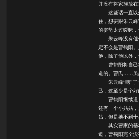
并没有将家族放在
这些话一直以来
住，想要跟朱云峰
的姿势太过暧昧，
朱云峰没有催促
定不会是曹鹤阳。
他，除了他以外，
曹鹤阳将自己靠
道的。曹氏……虽
朱云峰“嗯”了
己，这至少是个好
曹鹤阳继续道：
还有一个小姑姑，
姑，但是她不到十
其实曹家的基本
道，曹鹤阳完全没