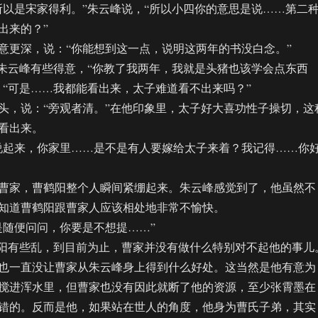
是宋家得利。”朱云峰说，“所以小四你的意思是说……第二
出来的？”
更深，说：“你能想到这一点，说明这两年的书没白念。”
云峰有些得意，“你教了我两年，我就是头猪也该学会点东西
，“可是……我都能看出来，太子难道看不出来吗？”
，说：“旁观者清。”在他印象里，太子好大喜功性子操切，这
看出来。
起来，你家里……是不是有人要嫁给太子来着？我记得……你
家，曹鹤阳整个人瞬间紧绷起来。朱云峰感觉到了，他虽然不
知道曹鹤阳跟曹家人应该相处地非常不愉快。
随便问问，你要是不想提……”
阳有些乱，到目前为止，曹家并没有做什么特别对不起他的事儿
也一直没让曹家从朱云峰身上得到什么好处。这当然是他有意为
搅进浑水里，但曹家也没有因此就断了他的资源，至少张霄墨在
错的。反而是他，如果站在世人的角度，他身为曹氏子弟，其实