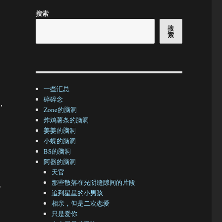
搜索
搜
索
一些汇总
碎碎念
，
Zone的脑洞
炸鸡薯条的脑洞
姜姜的脑洞
小蝶的脑洞
BS的脑洞
阿器的脑洞
天官
那些散落在光阴缝隙间的片段
会
追到星星的小男孩
相亲，但是二次恋爱
只是爱你