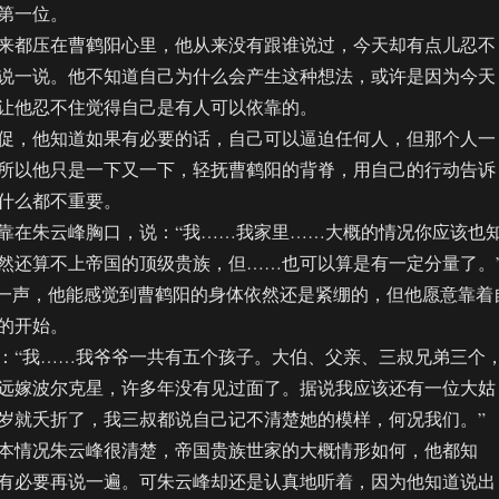
第一位。
都压在曹鹤阳心里，他从来没有跟谁说过，今天却有点儿忍不
说一说。他不知道自己为什么会产生这种想法，或许是因为今天
让他忍不住觉得自己是有人可以依靠的。
，他知道如果有必要的话，自己可以逼迫任何人，但那个人一
所以他只是一下又一下，轻抚曹鹤阳的背脊，用自己的行动告诉
什么都不重要。
在朱云峰胸口，说：“我……我家里……大概的情况你应该也
然还算不上帝国的顶级贵族，但……也可以算是有一定分量了。
一声，他能感觉到曹鹤阳的身体依然还是紧绷的，但他愿意靠着
的开始。
“我……我爷爷一共有五个孩子。大伯、父亲、三叔兄弟三个
远嫁波尔克星，许多年没有见过面了。据说我应该还有一位大姑
岁就夭折了，我三叔都说自己记不清楚她的模样，何况我们。”
情况朱云峰很清楚，帝国贵族世家的大概情形如何，他都知
有必要再说一遍。可朱云峰却还是认真地听着，因为他知道说出