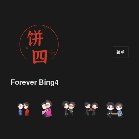
菜单
Forever Bing4