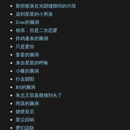
那些散落在光阴缝隙间的片段
追到星星的小男孩
Zone的脑洞
相亲，但是二次恋爱
炸鸡薯条的脑洞
只是爱你
姜姜的脑洞
来自星星的呼唤
小蝶的脑洞
行走阴阳
BS的脑洞
朱总又双叒叕撞到头了
阿器的脑洞
烧饼皇后
星尘回响
梦幻边际