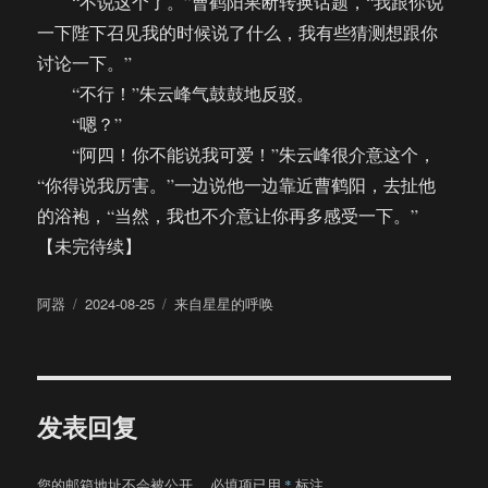
“不说这个了。”曹鹤阳果断转换话题，“我跟你说
一下陛下召见我的时候说了什么，我有些猜测想跟你
讨论一下。”
“不行！”朱云峰气鼓鼓地反驳。
“嗯？”
“阿四！你不能说我可爱！”朱云峰很介意这个，
“你得说我厉害。”一边说他一边靠近曹鹤阳，去扯他
的浴袍，“当然，我也不介意让你再多感受一下。”
【未完待续】
作
发
分
阿器
2024-08-25
来自星星的呼唤
者
布
类
于
发表回复
您的邮箱地址不会被公开。
必填项已用
*
标注