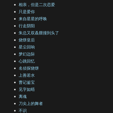
相亲，但是二次恋爱
只是爱你
来自星星的呼唤
行走阴阳
朱总又双叒叕撞到头了
烧饼皇后
星尘回响
梦幻边际
心跳回忆
名侦探烧饼
上善若水
曹记鉴宝
见字如晤
离魂
刀尖上的舞者
不识