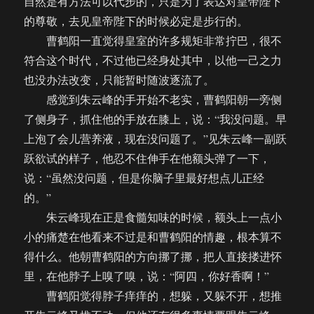
自然是有方法可以代步的，只是为了表达对皇帝陛下
的尊敬，去见皇帝陛下的时候必定是步行的。
曹鹤阳一直觉得皇室的许多规矩非常拧巴，很不
符合这个时代，不过他已经身处其中，以他一己之力
也没办法改变，只能暂时随波逐流了。
感觉到朱云峰的手开始不老实，曹鹤阳朝一旁侧
了侧身子，抓住他的手放在膝上，说：“我没问题。早
上泡了会儿营养液，现在没问题了。”见朱云峰一副跃
跃欲试的样子，他忍不住伸手在他额头弹了一下，
说：“虽然没问题，但是你脑子里最好想点儿正经
的。”
朱云峰现在正是食髓知味的时候，额头上一点小
小的痛楚在他看来不过是和曹鹤阳的情趣，根本算不
得什么。他朝曹鹤阳的方向挪了挪，把人直接搂进怀
里，在他脖子上嗅了嗅，说：“阿四，你好香啊！”
曹鹤阳觉得脖子痒痒的，想躲，又躲不开，想推