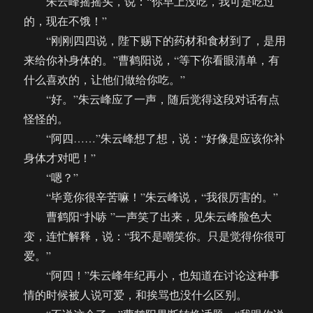
朱云峰摇摇头，说：“你早上没吃，我可是吃过
的，现在不饿！”
“刚刚四四说，陛下赐下的药材和食材到了，是用
来给你补身体的。”曹鹤阳说，“等下你看眼清单，有
什么喜欢的，让他们做给你吃。”
“好。”朱云峰应了一声，随后觉得这段对话有点
怪怪的。
“阿四……”朱云峰想了想，说：“好像是应该你补
身体才对吧！”
“嗯？”
“毕竟你很辛苦嘛！”朱云峰说，“我很厉害的。”
曹鹤阳“扑哧 ”一声笑了出来，见朱云峰脸色大
变，连忙解释，说：“我不是嘲笑你。只是觉得你很可
爱。”
“阿四！”朱云峰年纪再小，也知道在讨论这种事
情的时候被人说可爱，和挨骂也没什么区别。