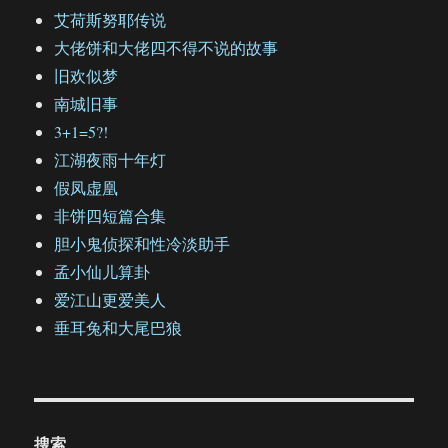
艾荷斯努耶传说
大佬饼和大佬四不得不说的故事
旧欢似梦
南城旧事
3+1=5?!
江湖夜雨十年灯
假凤虚凰
非饼四短篇合集
胆小鬼侦探和性冷淡助手
孟小仙儿算卦
爱江山更爱美人
垂耳兔和大尾巴狼
搜索