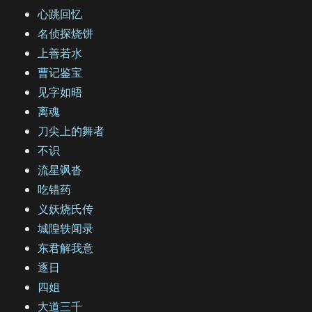
心跳回忆
名侦探烧饼
上善若水
曹记鉴宝
见字如晤
离魂
刀尖上的舞者
不识
流星飒沓
吃错药
义妖烧氏传
城隍轶闻录
东君解我意
逐日
四姐
大道三千