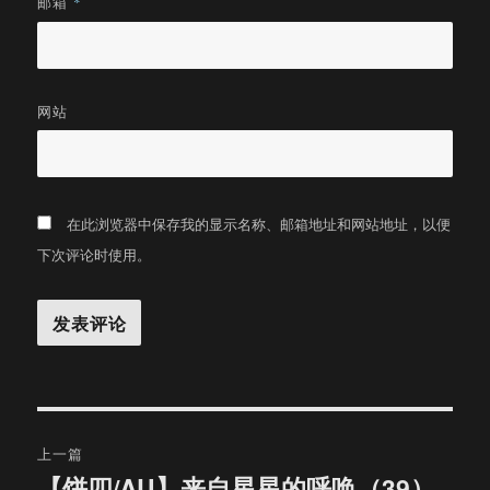
邮箱
*
网站
在此浏览器中保存我的显示名称、邮箱地址和网站地址，以便
下次评论时使用。
文
上一篇
章
【饼四/AU】来自星星的呼唤（39）
上