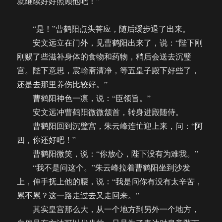
就继续好好照顾他吧！”
“是！”曹鹤阳点头答应，随后缓步退了出来。
安文远立在门外，见曹鹤阳出来了，说：“陛下刚
刚赐了些滋补身体的食物和药物，稍后会送去沉璧
宫。陛下意思，宸翰斋清净，等五皇子殿下好些了，
还是去那里养伤比较好。”
曹鹤阳神色一凛，说：“臣领旨。”
安文远冲曹鹤阳微微颔首，转身进殿随侍。
曹鹤阳回到沉璧宫，朱云峰连忙迎上来，问：“阿
四，你还好吧！”
曹鹤阳微笑，说：“你放心，陛下没有为难我。”
“我不是问这个。”朱云峰拉着曹鹤阳坐到沙发
上，伸手抚上他的腰，说：“我是问你有没有太辛苦，
累不累？这一路走过去又走回来。”
其实皇宫那么大，从一个地方到另外一个地方，