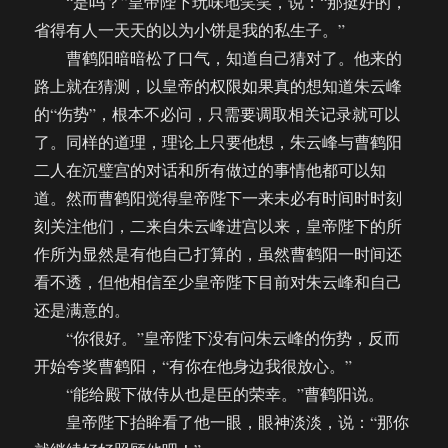
“是吗？”皇帝陛下玩味地笑笑，说：“那挺好的，
省得有人一天天的以为小饼是我的私生子。”
曹鹤阳暗暗松了口气，知道自己猜对了。他来的
路上就在猜测，以皇帝的权限如果真的想知道朱云峰
的“伤势”，根本不必问，只需要调取相关记录就可以
了。同样的道理，理论上只要他想，朱云峰与曹鹤阳
二人在沉璧宫的对话和所有做过的事情他都可以知
道。然而曹鹤阳觉得皇帝陛下一来未必有时间时时刻
刻关注他们，二来自朱云峰进宫以来，皇帝陛下的所
作所为显然是有他自己打算的，虽然曹鹤阳一时间还
看不透，但他相信至少皇帝陛下目前对朱云峰和自己
还是满意的。
“你很好。”皇帝陛下没有问朱云峰的伤势，反而
开始夸奖曹鹤阳，“有你在他身边我很放心。”
“能给殿下做侍从也是臣的荣幸。”曹鹤阳说。
皇帝陛下抬眸看了他一眼，眼神淡淡，说：“那你