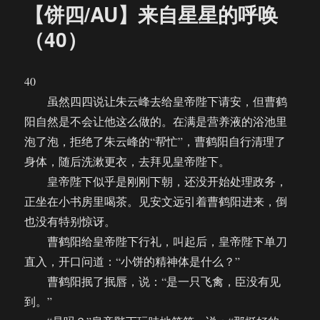
【饼四/AU】来自星星的呼唤
（40）
40
虽然四四说让朱云峰去给皇帝陛下请安，但曹鹤
阳自然是不会让他这么做的。在满是营养液的浴池里
泡了泡，拒绝了朱云峰的“帮忙”，曹鹤阳自行清理了
身体，随后洗漱更衣，去拜见皇帝陛下。
皇帝陛下似乎是刚刚下朝，还没开始处理政务，
正坐在小书房里喝茶。见安文远引着曹鹤阳进来，倒
也没有特别惊讶。
曹鹤阳给皇帝陛下行礼，叫起后，皇帝陛下单刀
直入，开口问道：“小饼的精神体是什么？”
曹鹤阳抿了抿唇，说：“是一只飞禽，臣没有见
到。”