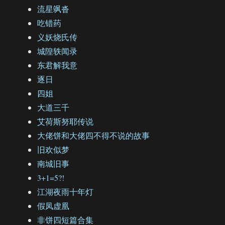
流星飒沓
吃错药
义妖烧氏传
城隍轶闻录
东君解我意
逐日
四姐
大道三千
艾荷斯努耶传说
大佬饼和大佬四不得不说的故事
旧欢似梦
南城旧事
3+1=5?!
江湖夜雨十年灯
假凤虚凰
非饼四短篇合集