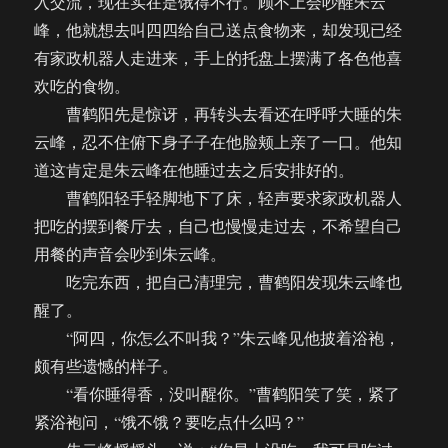
入交流，现在实在是饿得不行。顾不上会吵醒朱云
峰，他就想去叫四四给自己送点食物来，却发现已经
有家政机器人走进来，手上的托盘上摆满了各色他喜
欢吃的食物。
曹鹤阳先是惊讶，再转头去看还在呼呼大睡的朱
云峰，忍不住俯下身子子在他脸颊上亲了一口。他知
道这肯定是朱云峰在他睡过去之后安排好的。
曹鹤阳轻手轻脚地下了床，轻声要求家政机器人
把吃的摆到餐厅去，自己也慢慢走过去，不希望自己
用餐的声音会吵到朱云峰。
吃完东西，把自己清理完，曹鹤阳发现朱云峰也
醒了。
“阿四，你怎么不叫我？”朱云峰见他披着浴袍，
颇有些遗憾的样子。
“看你睡得香，没叫醒你。”曹鹤阳笑了笑，紧了
紧浴袍问，“饿不饿？要吃点什么吗？”