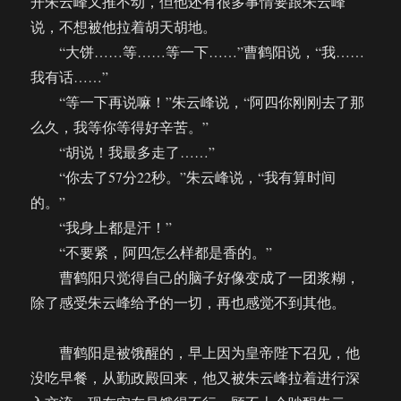
开朱云峰又推不动，但他还有很多事情要跟朱云峰
说，不想被他拉着胡天胡地。
“大饼……等……等一下……”曹鹤阳说，“我……
我有话……”
“等一下再说嘛！”朱云峰说，“阿四你刚刚去了那
么久，我等你等得好辛苦。”
“胡说！我最多走了……”
“你去了57分22秒。”朱云峰说，“我有算时间
的。”
“我身上都是汗！”
“不要紧，阿四怎么样都是香的。”
曹鹤阳只觉得自己的脑子好像变成了一团浆糊，
除了感受朱云峰给予的一切，再也感觉不到其他。
曹鹤阳是被饿醒的，早上因为皇帝陛下召见，他
没吃早餐，从勤政殿回来，他又被朱云峰拉着进行深