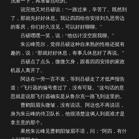
洗漱一下，再准备点吃的。”
说完他又对吕硕说：“一路过来，辛苦了。既然到
了，那就先好好休息。我让四四给你安排刘九思旁边
的客房，你们好久没见，可以好好聊聊。”
吕硕嘿嘿一笑，说：“他估计没空跟我聊。”
朱云峰莞尔，觉得吕硕这种自来熟的性格还挺有
趣的，说：“那就好好休息，有事儿休息好了再说。”
吕硕点了点头，微微欠身，跟着四四安排的家政
机器人离开了。
阿达在一旁一言不发，等到吕硕走了才低声报告
道：“飞行器的编号查过了，没有可疑。”这句话的意
思就是说那飞行器确实是从鲁尔克一路飞到这里的。
曹鹤阳眉头微皱，没有说话。阿达也不再说话，
身为朱云峰的侍卫队长，他很清楚这俩人到底谁才是
拿主意的那个。
果然朱云峰见曹鹤阳皱眉不语，问：“阿四，有什