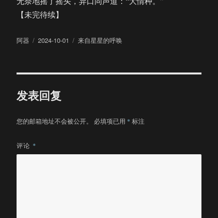
无奈地摇了摇头，异口同声道：“大情种。”
【未完待续】
作
发
分
阿器
2024-10-01
来自星星的呼唤
者
布
类
于
发表回复
您的邮箱地址不会被公开。
必填项已用
*
标注
评论
*