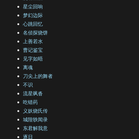
星尘回响
梦幻边际
心跳回忆
名侦探烧饼
上善若水
曹记鉴宝
见字如晤
离魂
刀尖上的舞者
不识
流星飒沓
吃错药
义妖烧氏传
城隍轶闻录
东君解我意
逐日