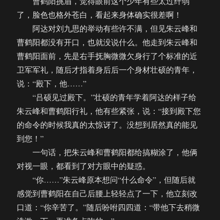
曹鹤阳挑眉，觉得眼前这个少年有些太过纤弱
了，脸色也格外苍白，看起来身体确实很差啊！
阿达对刘九思的举动有些许不满，但见朱云峰和
曹鹤阳都没有开口，也就没说什么。他走到朱云峰和
曹鹤阳面前，先是右手抚胸微微欠身行了个标准的近
卫军军礼，随后才指着身后后一个身材壮硕的青年，
说：“殿下，他……”
“吕硕见过殿下。”壮硕的青年学着阿达的样子给
朱云峰和曹鹤阳行礼，他有些紧张，说：“接到殿下您
的命令的时候我真的太惊讶了。没想到居然真的能见
到您！”
一句话，把朱云峰和曹鹤阳都给搞糊涂了，他俩
对视一眼，都看到了对方眼中的疑惑。
“你……”朱云峰原本想问“什么命令”，但随后就
感觉到曹鹤阳在自己后腰上轻轻点了一下，他立刻改
口道：“你辛苦了。”随后吩咐四四道：“带他下去稍微