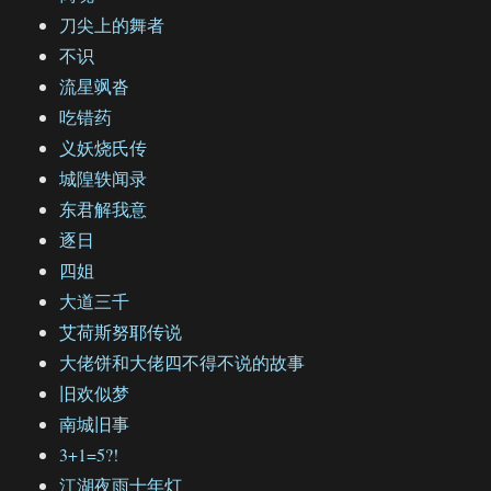
刀尖上的舞者
不识
流星飒沓
吃错药
义妖烧氏传
城隍轶闻录
东君解我意
逐日
四姐
大道三千
艾荷斯努耶传说
大佬饼和大佬四不得不说的故事
旧欢似梦
南城旧事
3+1=5?!
江湖夜雨十年灯