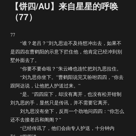
【饼四/AU】来自星星的呼唤
（77）
77
“谁？老吕？”刘九思迫不及待想冲出去，如果不
是四四在曹鹤阳的示意下拦住他，他肯定已经冲到别
墅外面去了。
“你要不要命啦？”朱云峰也连忙把刘九思拉住。
“刘九思你坐下。”曹鹤阳说完又吩咐四四，“你去
跟阿达说，让他把人护送过来。”
“是。”四四应下，却没有离开，也没有松开钳制
刘九思的手，显然只是传讯，并不需要它离开。
刘九思没有坐下，反而一个劲地问四四：“你怎么
还不去接老吕和阁阁？”
“已经传讯了，他们会由专人护送，十分钟内