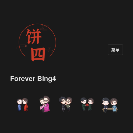
菜单
Forever Bing4