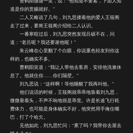
曹鹤阳微微一笑，说：“他知道不要紧，下面人知
道是你的赏赐就好。”
二人又略说了几句，刘九思搂着他的爱人王筱阁
走了过来，要将王筱阁介绍给二人认识。
一番寒暄过后，刘九思突然发现吕硕不在，问
道：“老吕呢？我还要谢他呢！”
朱云峰在心里翻了个白眼，你说重色轻友到你这
样的，也确实不多。
曹鹤阳笑道：“我让人带他去客房，安排他洗漱休
息了。他就住你……你们隔壁。”
刘九思说：“这样啊！等他睡醒了我再叫他。”
他们说话的时候，王筱阁就乖乖地靠着刘九思，
微微垂着头，不声不响地很是乖觉。许是长途飞行耗
费体力，也可能是身体确实不好，他突然用手掩住嘴
巴，打了个哈欠。
见他如此，刘九思忙问：“累了吗？我带你去屋去