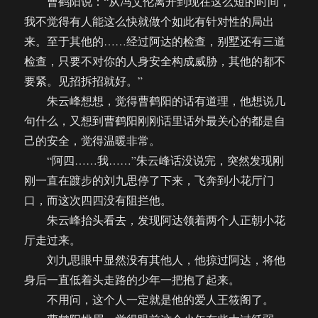
曹鹤阳说：“从冯艾伦离开到现在这么短的时间，
我不觉得有人能这么快就做个如此有针对性的局出
来。至于其他的……经过阿达的检查，别墅还有三道
检查，只要不对你的人身安全构成威胁，其他的都不
要紧。见招拆招就好。”
朱云峰想想，觉得曹鹤阳的话有道理，他想说几
句什么，又想到曹鹤阳刚刚话里话外最关心的都是自
己的安全，觉得温暖非常。
“阿四……我……”朱云峰话没说完，突然发现刚
刚一直在踱步的刘九思停了下来，飞奔到小花厅门
口，而这次四四没有阻拦他。
朱云峰抬头看去，发现阿达领着两个人正朝小花
厅走过来。
刘九思眼中显然没有其他人，他掠过阿达，将他
身后一直低着头走路的少年一把抱了起来。
不用问，这个人一定就是他的爱人王筱阁了。