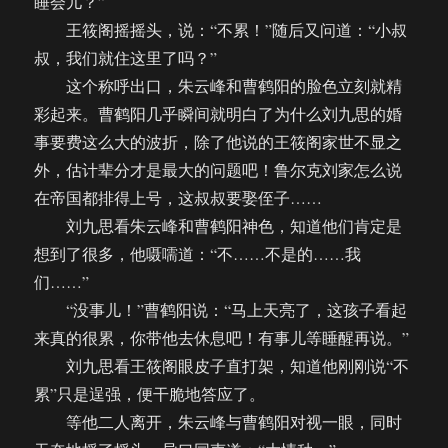
睡会儿？”
王筱阁摇摇头，说：“不累！”随后又问道：“小叔
叔，我们就住这里了吗？”
这个称呼出口，朱云峰和曹鹤阳的脸色立刻就精
彩起来。曹鹤阳几乎瞬间就明白了为什么刘九思的婚
事要费这么大的波折，除了他说的王筱阁家世不显之
外，估计辈分才是最大的问题吧！鲁尔克刘家怎么说
在帝国都排得上号，这叔叔要娶侄子……
刘九思看朱云峰和曹鹤阳神色，知道他们肯定是
想到了很多，他嗫嚅道：“不……不是的……我
们……”
“没事儿！”曹鹤阳说：“马上天亮了，这孩子看起
来真的很累，你带他去休息吧！有事儿等睡醒再说。”
刘九思看王筱阁眼皮子直打架，知道他刚刚说“不
累”只是逞强，便干脆地答应了。
等他二人离开，朱云峰与曹鹤阳对视一眼，同时