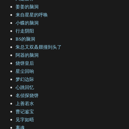
姜姜的脑洞
来自星星的呼唤
小蝶的脑洞
行走阴阳
BS的脑洞
朱总又双叒叕撞到头了
阿器的脑洞
烧饼皇后
星尘回响
梦幻边际
心跳回忆
名侦探烧饼
上善若水
曹记鉴宝
见字如晤
离魂