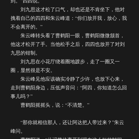
到。”四四说。
刘九思这才松了口气，却也还是不肯坐下，他对
拽着自己的四四和朱云峰道：“你们放开我，放心，我
不会离开的。”
朱云峰转头看了曹鹤阳一眼，曹鹤阳微微颔首，
他这才松开了手。当他松手之后，四四也放开了对刘
九思的钳制。
刘九思在小花厅绕着圈地踱步，走了一圈又一
圈，显然很是不安。
朱云峰见他应该确实冷静了少许，也放下心来，
走到曹鹤阳身边，压低声音问：“阿四，你知道怎么回
事儿吗？”
曹鹤阳摇摇头，说：“不清楚。”
“那你就相信那人，还让阿达把人带过来？”朱云
峰问。