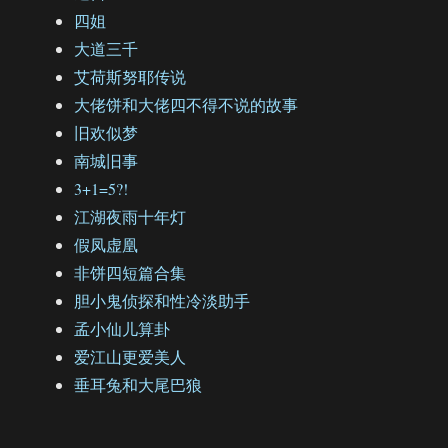
四姐
大道三千
艾荷斯努耶传说
大佬饼和大佬四不得不说的故事
旧欢似梦
南城旧事
3+1=5?!
江湖夜雨十年灯
假凤虚凰
非饼四短篇合集
胆小鬼侦探和性冷淡助手
孟小仙儿算卦
爱江山更爱美人
垂耳兔和大尾巴狼