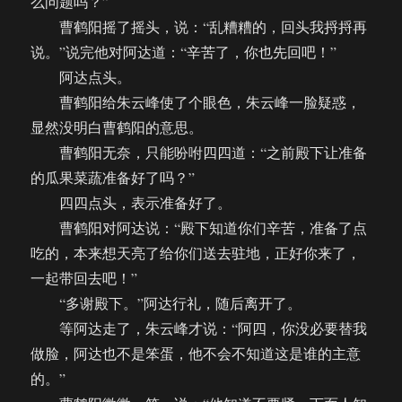
么问题吗？”
曹鹤阳摇了摇头，说：“乱糟糟的，回头我捋捋再
说。”说完他对阿达道：“辛苦了，你也先回吧！”
阿达点头。
曹鹤阳给朱云峰使了个眼色，朱云峰一脸疑惑，
显然没明白曹鹤阳的意思。
曹鹤阳无奈，只能吩咐四四道：“之前殿下让准备
的瓜果菜蔬准备好了吗？”
四四点头，表示准备好了。
曹鹤阳对阿达说：“殿下知道你们辛苦，准备了点
吃的，本来想天亮了给你们送去驻地，正好你来了，
一起带回去吧！”
“多谢殿下。”阿达行礼，随后离开了。
等阿达走了，朱云峰才说：“阿四，你没必要替我
做脸，阿达也不是笨蛋，他不会不知道这是谁的主意
的。”