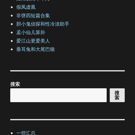
假凤虚凰
非饼四短篇合集
胆小鬼侦探和性冷淡助手
孟小仙儿算卦
爱江山更爱美人
垂耳兔和大尾巴狼
搜索
搜
索
一些汇总