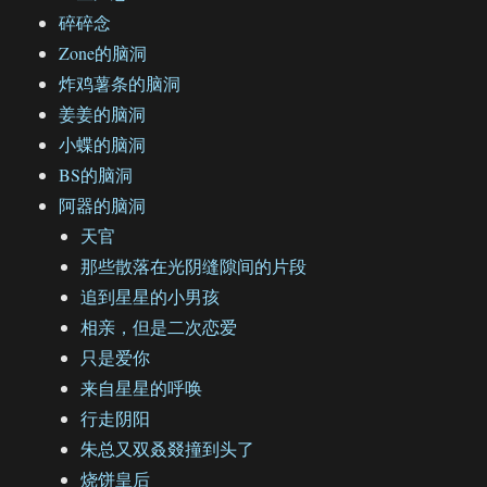
碎碎念
Zone的脑洞
炸鸡薯条的脑洞
姜姜的脑洞
小蝶的脑洞
BS的脑洞
阿器的脑洞
天官
那些散落在光阴缝隙间的片段
追到星星的小男孩
相亲，但是二次恋爱
只是爱你
来自星星的呼唤
行走阴阳
朱总又双叒叕撞到头了
烧饼皇后