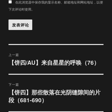
在此浏览器中保存我的显示名称、邮箱地址和网站地址，以便
下次评论时使用。
文
上一篇
章
【饼四/AU】来自星星的呼唤（76）
上
篇
导
文
航
章：
下一篇
【饼四】那些散落在光阴缝隙间的片
下
段（681-690）
篇
文