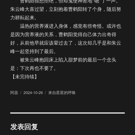
曹鹤阳很想拒绝，但却鬼使神差地“嗯”了一声。
朱云峰大喜过望，立刻抱着曹鹤阳转了个身，随后努
力耕耘起来。
温热的营养液进入身体，感觉有些奇怪。或许也
是因为营养液的关系，曹鹤阳觉得自己体力出奇得
好，从前他早就应该晕过去了，这次却几乎是和朱云
峰一起坚持到了最后。
被朱云峰抱回床上陷入甜梦前的最后一个念头
是：下次再也不要了。
【未完待续】
作
发
分
阿器
2024-10-26
来自星星的呼唤
者
布
类
于
发表回复