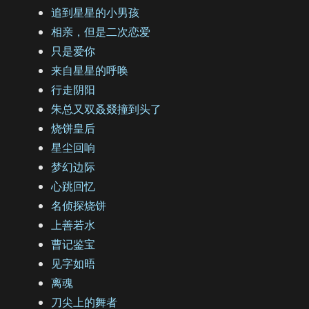
追到星星的小男孩
相亲，但是二次恋爱
只是爱你
来自星星的呼唤
行走阴阳
朱总又双叒叕撞到头了
烧饼皇后
星尘回响
梦幻边际
心跳回忆
名侦探烧饼
上善若水
曹记鉴宝
见字如晤
离魂
刀尖上的舞者