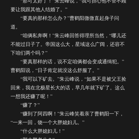
“那可太好了！”朱云峰说，“我可担心他不管不顾
要让我跟其他人结婚了。”
“要真的那样怎么办？”曹鹤阳微微直起身子问
道。
“咱俩私奔啊！”朱云峰回答得理所当然，“哪儿还
不能过日子了。帝国这么大，星域这么广阔，还容不
下咱们两个吗？”
“要真那样的话，说不定咱俩都会变成通缉犯。”
曹鹤阳说，“日子肯定就没这么舒服了。”
“我可以下矿去。”朱云峰说，“如果不是被父王捡
回来，我在北极星长大的话，早几年就下矿了。这么
一想我还赚了呢！”
“赚了？”
“赚到了阿四啊！”朱云峰笑着亲了曹鹤阳一下，
“一来一回，饶一个大胖媳妇儿。”
“什么大胖媳妇儿！”