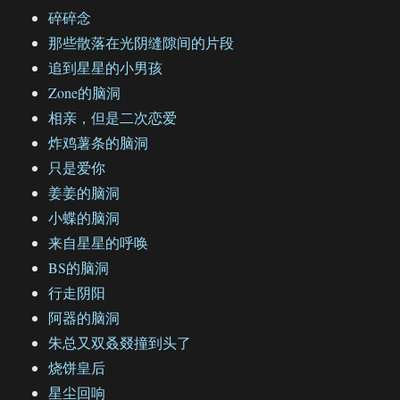
碎碎念
那些散落在光阴缝隙间的片段
追到星星的小男孩
Zone的脑洞
相亲，但是二次恋爱
炸鸡薯条的脑洞
只是爱你
姜姜的脑洞
小蝶的脑洞
来自星星的呼唤
BS的脑洞
行走阴阳
阿器的脑洞
朱总又双叒叕撞到头了
烧饼皇后
星尘回响