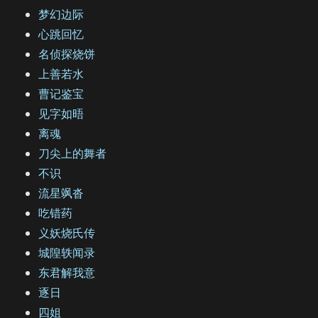
梦幻边际
心跳回忆
名侦探烧饼
上善若水
曹记鉴宝
见字如晤
离魂
刀尖上的舞者
不识
流星飒沓
吃错药
义妖烧氏传
城隍轶闻录
东君解我意
逐日
四姐