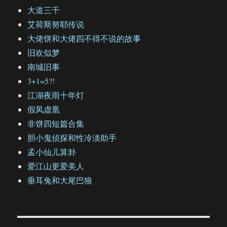
大道三千
艾荷斯努耶传说
大佬饼和大佬四不得不说的故事
旧欢似梦
南城旧事
3+1=5?!
江湖夜雨十年灯
假凤虚凰
非饼四短篇合集
胆小鬼侦探和性冷淡助手
孟小仙儿算卦
爱江山更爱美人
垂耳兔和大尾巴狼