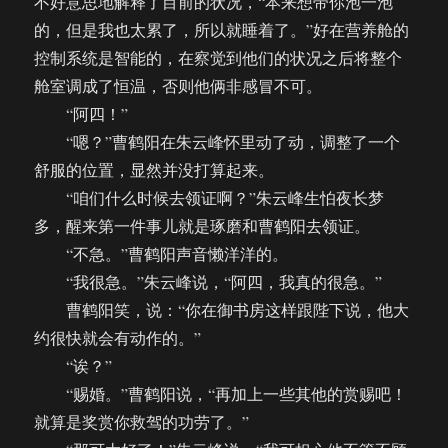
不好意思地解释了目前的状况，“本来想带你泡一泡
的，但是我也太累了，所以就睡着了。”好在营养舱的
控制系统是智能的，在察觉到他们的状况之后将整个
舱室调成了恒温，否则他俩非感冒不可。
“阿四！”
“嗯？”曹鹤阳在朱云峰怀里动了动，调整了一个
舒服的位置，显然并没打算起来。
“咱们什么时候去领证啊？”朱云峰生怕夜长梦
多，醒来第一件事儿就是琢磨和曹鹤阳去领证。
“不急。”曹鹤阳声音懒洋洋的。
“我很急。”朱云峰说，“阿四，我真的很急。”
曹鹤阳笑，说：“你在御书房这样跟陛下说，他大
约很快就会有动作的。”
“诶？”
“赐婚。”曹鹤阳说，“再加上一些其他的赏赐吧！
就算是奖赏你救驾的功劳了。”