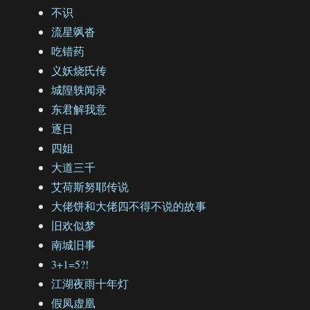
不识
流星飒沓
吃错药
义妖烧氏传
城隍轶闻录
东君解我意
逐日
四姐
大道三千
艾荷斯努耶传说
大佬饼和大佬四不得不说的故事
旧欢似梦
南城旧事
3+1=5?!
江湖夜雨十年灯
假凤虚凰