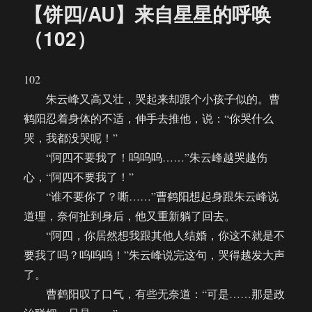
【饼四/AU】来自星星的呼唤
（102）
102
朱云峰又高又壮，哭起来却跟个小孩子似的。曹
鹤阳忍着身体的不适，伸手去推他，说：“你哭什么
哭，我都没哭呢！”
“阿四不要我了！呜呜呜……”朱云峰越哭越伤
心，“阿四不要我了！”
“谁不要你了？嘶……”曹鹤阳想起身跟朱云峰说
道理，奈何扯到身后，他又重新躺了回去。
“阿四，你居然想我跟其他人结婚，你这不就是不
要我了吗？呜呜呜！”朱云峰说完这句，哭得越发大声
了。
曹鹤阳叹了口气，有些无奈道：“可是……那是政