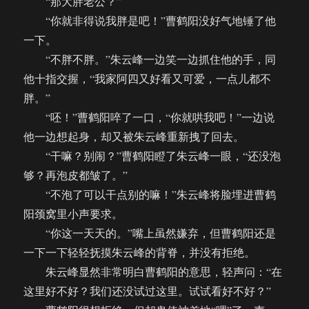
“那大胖老公？”
“你就非得说我胖是吧！”曹鹤阳没好气地锤了他
一下。
“不胖不胖。”朱云峰一边笑一边抓住他的手，同
他十指交握，“我家阿四又好看又可爱，一点儿都不
胖。”
“呸！”曹鹤阳啐了一口，“你就哄我吧！”一边说
他一边想起身，却又被朱云峰重新拽了回去。
“干嘛？别闹？”曹鹤阳瞪了朱云峰一眼，“还没泡
够？再泡皮都皱了。”
“不泡了可以干点别的嘛！”朱云峰将脸埋进曹鹤
阳颈窝里小声要求。
“你这一天天的。”嘴上虽然嫌弃，但曹鹤阳还是
一下一下轻轻抚摸朱云峰的背脊，并没有拒绝。
朱云峰显然非常明白曹鹤阳的意思，轻声问：“在
这里好不好？我们还没试过这里。试试看好不好？”