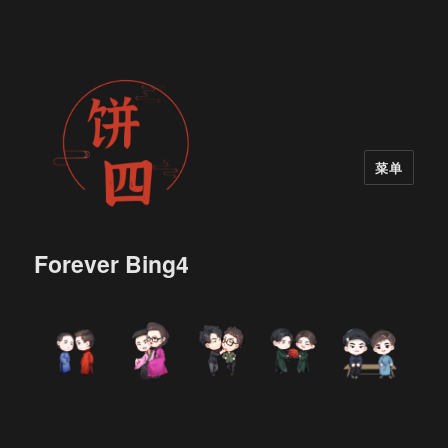
菜单
Forever Bing4