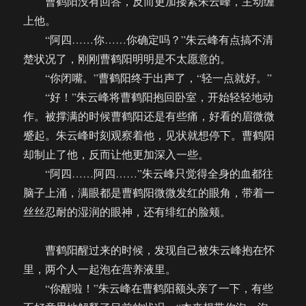
曹鹤阳没有回答，反而更加搂紧朱云峰，主动缠
上他。
“阿四……你……你确定吗？”朱云峰有点搞不清
楚状况了，刚刚曹鹤阳明明是不太愿意的。
“你闭嘴。”曹鹤阳终于出声了，“轻一点就好。”
“好！”朱云峰将曹鹤阳抱回卧室，开始轻轻地动
作。被撑满的时候曹鹤阳还是有些痛，好看的眉微微
蹙起。朱云峰时刻观察着他，见状就想停下。曹鹤阳
却制止了他，反而让他更加深入一些。
“阿四……阿四……”朱云峰只觉得全身的血都往
脑子上涌，满眼都是曹鹤阳微微发红的眼角，带着一
丝丝忍耐的湿润的眼神，还有绯红的脸颊。
曹鹤阳醒过来的时候，发现自己被朱云峰抱在怀
里，两个人一起泡在营养液里。
“你醒啦！”朱云峰在曹鹤阳额头亲了一下，有些