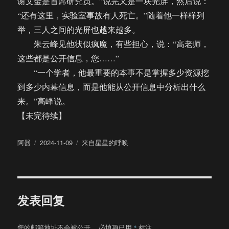
谢文金是首席研究员。”说完又是一块光屏，然后说：
“还有这里，实验室事故有人死亡。”随着他一样样列
举，三人之间的光屏也越来越多。
朱云峰见他状似疯魔，有些担心，说：“高老师，
这些都是公开信息，您……”
“一个学者，他最重要的本事不是掌握多少资源挖
到多少内幕信息，而是他能从公开信息中分析出什么
来。”高峰说。
【未完待续】
作
发
分
阿器
2024-11-09
来自星星的呼唤
者
布
类
于
发表回复
您的邮箱地址不会被公开。
必填项已用
*
标注