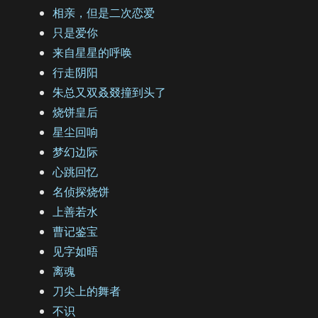
相亲，但是二次恋爱
只是爱你
来自星星的呼唤
行走阴阳
朱总又双叒叕撞到头了
烧饼皇后
星尘回响
梦幻边际
心跳回忆
名侦探烧饼
上善若水
曹记鉴宝
见字如晤
离魂
刀尖上的舞者
不识