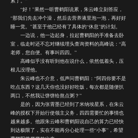
累了。”
“好！”果然一听曹鹤阳说累，朱云峰立刻答应，
“那我们先去冲个澡，然后去营养液里泡一泡，再好好
睡一觉。”甚至于他已经有了具体的“休息”的计划。
一边说，他一边起身，拉起曹鹤阳的手准备去卧
室，临走时还不忘对继续埋头查询资料的高峰说：“高
老师，您自便。有事叫四四。”
高峰似乎没有听到他在说什么，依然低着头，压
根儿没理他。
朱云峰也不介意，低声问曹鹤阳：“阿四你要不是
吃点东西？这几天你也没好好吃饭，每次都是随便扒
两口，不然我让饼饼给熬点粥？”
是的，因为张霄墨已经到了米纳埃星系，在朱云
峰的授权下开始行使领主义务，四四需要忙的事情也
越来越多。他跟朱云峰和曹鹤阳说自己的算力已经快
到达极限了，实在不能再分心处理一些“小事”，希望