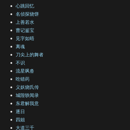
心跳回忆
名侦探烧饼
上善若水
曹记鉴宝
见字如晤
离魂
刀尖上的舞者
不识
流星飒沓
吃错药
义妖烧氏传
城隍轶闻录
东君解我意
逐日
四姐
大道三千