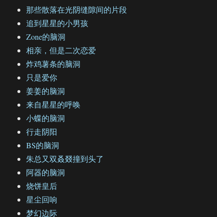
那些散落在光阴缝隙间的片段
追到星星的小男孩
Zone的脑洞
相亲，但是二次恋爱
炸鸡薯条的脑洞
只是爱你
姜姜的脑洞
来自星星的呼唤
小蝶的脑洞
行走阴阳
BS的脑洞
朱总又双叒叕撞到头了
阿器的脑洞
烧饼皇后
星尘回响
梦幻边际