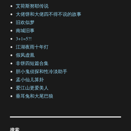
艾荷斯努耶传说
大佬饼和大佬四不得不说的故事
旧欢似梦
南城旧事
3+1=5?!
江湖夜雨十年灯
假凤虚凰
非饼四短篇合集
胆小鬼侦探和性冷淡助手
孟小仙儿算卦
爱江山更爱美人
垂耳兔和大尾巴狼
搜索