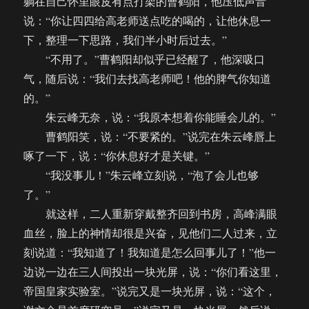
躺在自己怀里眼皮有点打架的曹鹤阳，他压低声音
说：“你让四四给高老师送点吃的喝的，让他休息一
下，整理一下思路，我们半小时后过去。”
“不用了。”曹鹤阳却似乎已经醒了，他深吸口
气，随后说：“我们去找高老师吧！他的脾气你知道
的。”
朱云峰无奈，说：“我原本想着你能睡会儿的。”
曹鹤阳笑，说：“不要紧的。”说完在朱云峰唇上
啄了一下，说：“你休息好才是关键。”
“我没事儿！”朱云峰立刻说，“泡了会儿也够
了。”
就这样，二人重新穿戴整齐回到书房，高峰满眼
血丝，脸上的神情却很是兴奋，见他们二人过来，立
刻说道：“我知道了！我知道是怎么回事儿了！”他一
边说一边在三人间投出一块光屏，说：“你们看这里，
帝国皇家实验室。”说完又是一块光屏，说：“这个，