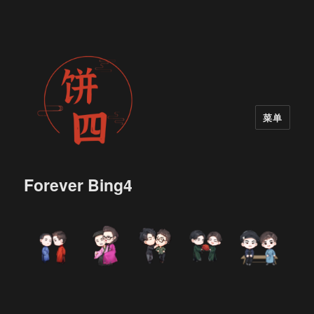
菜单
Forever Bing4