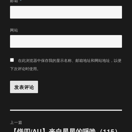
邮箱
*
网站
在此浏览器中保存我的显示名称、邮箱地址和网站地址，以便
下次评论时使用。
文
上一篇
章
【饼四/AU】来自星星的呼唤（115）
上