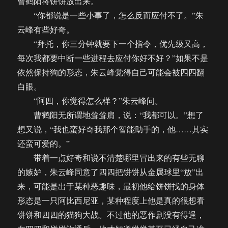
曹鹤阳将饼饼放出来。
“你都说是一些小事了，怎么反而应付不了。”朱
云峰有些好奇。
“拜托，你三分钟就要下一个指令，优先级又高，
每次我都要中断一些进程去应付你好不好？”如果不是
依然保持狗的形态，朱云峰觉得自己可能会被四四翻
白眼。
“阿四，你觉得怎么样？”朱云峰问。
曹鹤阳无所谓地耸耸肩，说：“我都可以。”想了
想又说，“我也蛮好奇我那个智能助手的，他……其实
还蛮可爱的。”
带着一点好奇和说不清楚哪里冒出来的有些无聊
的嫉妒，朱云峰同意了四四把饼饼从金属球里“放”出
来，可能是出于某种恶趣味，最初他给饼饼找的身体
形态是一只阿比西尼亚，某种程度上他是真的很想看
饼饼和四四的猫狗大战。不过他的恶作剧没有得逞，