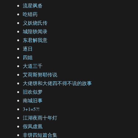
流星飒沓
吃错药
义妖烧氏传
城隍轶闻录
东君解我意
逐日
四姐
大道三千
艾荷斯努耶传说
大佬饼和大佬四不得不说的故事
旧欢似梦
南城旧事
3+1=5?!
江湖夜雨十年灯
假凤虚凰
非饼四短篇合集