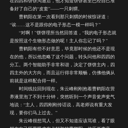
在四四和饼饼沟通后，他才知道饼饼甚至已经自己准
备好了自己的“皮套”——一只刺猬。
曹鹤阳在第一次看到那只刺猬的时候惊讶道：
“诶……这不是跟你的电子形态一模一样吗？”
“对啊！”饼饼理所当然回答道，“我的电子形态就
是按照这个生物形态做的呢！主人你忘记了吗？”
曹鹤阳有些不好意思，毕竟那时候的他还不是现
在的他，所以他忽略了这个问题，转头问他和四四的
分工。两个智能助手非常和谐，决定了饼饼主内，四
四主外的大方向，而且运行得非常顺畅，仿佛他俩从
前就是这样配合得一样。
时间线拉回到现在，朱云峰刚刚抱着曹鹤阳在营
养液里泡了不到十分钟，突然听到一个声音瓮声瓮气
地说：“主人，四四刚刚传话说，高老师说有重大发
现，要你们马上过去。”
朱云峰很想骂人，但又不知道应该骂谁，看了眼