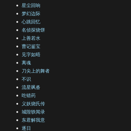
星尘回响
梦幻边际
心跳回忆
名侦探烧饼
上善若水
曹记鉴宝
见字如晤
离魂
刀尖上的舞者
不识
流星飒沓
吃错药
义妖烧氏传
城隍轶闻录
东君解我意
逐日