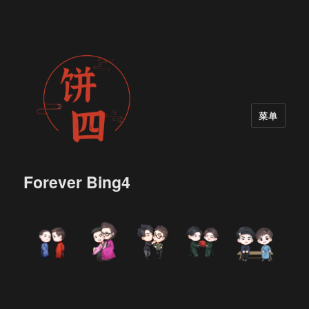
菜单
Forever Bing4