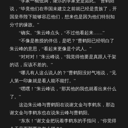
“李家一概低调，隆尔的李家更是如此。”曹鹤阳
说，“毕竟他们在帝国未建立之前就已经是贵族了，开
国皇帝陛下能够容忍他们，想来也是因为他们特别知
分寸的缘故。”
“确实。”朱云峰点头，“不过他看起来……”
“不像是教授的伴侣，是吧？”曹鹤阳已经明白了
朱云峰的意思，“看起来更像是个武人。”
“对对对！”朱云峰说，“我觉得他要是真跟人干架
的话，应该不差的。”
“哪儿有人这么说人的？”曹鹤阳没好气地说，“见
人第一印象就是看人能不能打。”
“嘿嘿！”朱云峰说，“那其他的我也就看出来什么
了。”
这边朱云峰与曹鹤阳在说谢文金与李鹤东，那边
谢文金与李鹤东也在说朱云峰与曹鹤阳。
“东东！”谢文金把玩着李鹤东的手指问，“你觉得