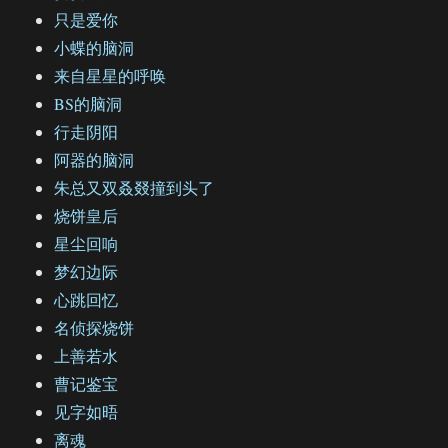
只是爱你
小蝶的脑洞
来自星星的呼唤
BS的脑洞
行走阴阳
阿器的脑洞
朱总又双叒叕撞到头了
烧饼皇后
星尘回响
梦幻边际
心跳回忆
名侦探烧饼
上善若水
曹记鉴宝
见字如晤
离魂