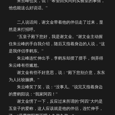
朱云峰也笑，说：“希望回头问到实验室的事情，
他也能这么好说话。”
二人说话间，谢文金带着他的伴侣走了过来，显
然是来打招呼。
“五皇子殿下您好，我是谢文金。”谢文金主动握
住朱云峰的手自我介绍，随后又指着身边的人说，“这
是我伴侣李鹤东。”
朱云峰连忙伸出手，李鹤东却摆了摆手，倒弄得
朱云峰有些尴尬。
谢文金有些不好意思，说：“殿下您别介意，东东
为人比较腼腆。”
朱云峰笑了笑，说：“没事儿。”说完又指着身边
的曹鹤阳说：“我家阿四！”
谢文金愣了一下，反应过来所谓的“阿四”大约是
五皇子的爱称，这人应该就是他的伴侣，连忙伸手，