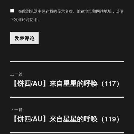
在此浏览器中保存我的显示名称、邮箱地址和网站地址，以便
下次评论时使用。
文
上一篇
章
【饼四/AU】来自星星的呼唤（117）
上
篇
导
文
航
章：
下一篇
【饼四/AU】来自星星的呼唤（119）
下
篇