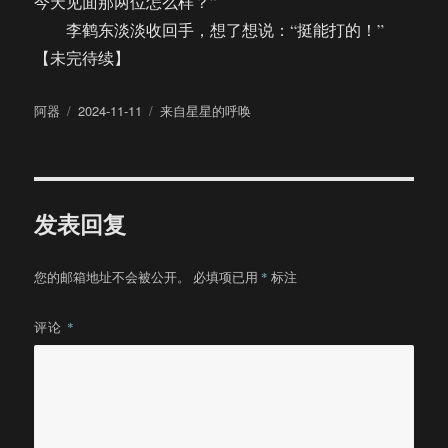
今天见面那两位怎么样？”
李鹤东淡淡收回手，想了想说：“挺能打的！”
【未完待续】
作
发
分
阿器
2024-11-11
来自星星的呼唤
者
布
类
于
发表回复
您的邮箱地址不会被公开。
必填项已用
*
标注
评论
*