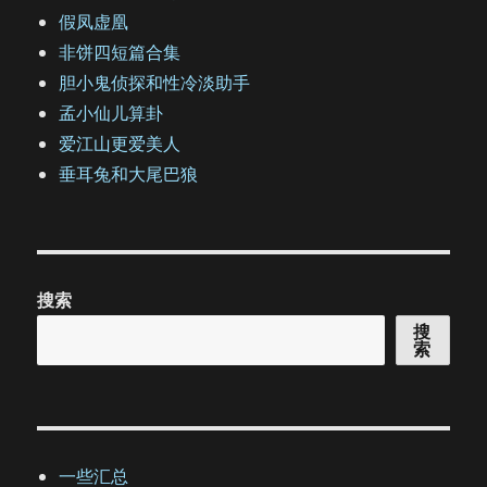
假凤虚凰
非饼四短篇合集
胆小鬼侦探和性冷淡助手
孟小仙儿算卦
爱江山更爱美人
垂耳兔和大尾巴狼
搜索
搜
索
一些汇总