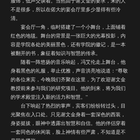
服饰，低声交谈着。当然由于谢文金的要求，来的人
不是很多，所以在偌大的宴会厅里多少显得有些冷
清。
宴会厅一角，临时搭建了一个小舞台，上面铺着
红色的地毯。舞台的背景是一张巨大的光幕投影，内
容是学院各处的美丽景色，还有学院的徽记，是一本
被翻开的书，象征着知识与智慧的传承。
随着一阵悠扬的音乐响起，冯艾伦走上舞台，他
身着黑色的礼服，举止优雅，声音洪亮地说道：“尊敬
的各位来宾，今晚我们齐聚在这里，为了欢迎谢文金
教授前来参与我们的研究项目。他的到来，将为我们
的学术殿堂注入新的活力和智慧。”
台下响起了热烈的掌声，宾客们纷纷转过头，目
光聚焦在入口处。只见谢文金身着一套深色的西装，
身姿挺拔，眼神中透露出智慧和自信。他的伴侣穿着
一套同色的休闲装，脸上神情有些严肃，不知道是不