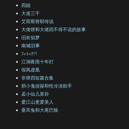
四姐
大道三千
艾荷斯努耶传说
大佬饼和大佬四不得不说的故事
旧欢似梦
南城旧事
3+1=5?!
江湖夜雨十年灯
假凤虚凰
非饼四短篇合集
胆小鬼侦探和性冷淡助手
孟小仙儿算卦
爱江山更爱美人
垂耳兔和大尾巴狼