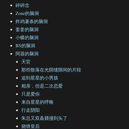
碎碎念
Zone的脑洞
炸鸡薯条的脑洞
姜姜的脑洞
小蝶的脑洞
BS的脑洞
阿器的脑洞
天官
那些散落在光阴缝隙间的片段
追到星星的小男孩
相亲，但是二次恋爱
只是爱你
来自星星的呼唤
行走阴阳
朱总又双叒叕撞到头了
烧饼皇后