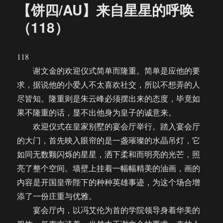
【饼四/AU】来自星星的呼唤
（118）
118
谢文金的欢迎仪式简单而隆重。简单是应他的要
求，据说他的小爱人不太喜欢社交，所以不想弄的人
尽皆知。隆重则是朱云峰必须摆出来的态度，毕竟如
果不隆重的话，显不出他身为皇子的诚意来。
欢迎仪式在皇家别墅的宴会厅举行。踏入宴会厅
的大门，首先映入眼帘的是一盏璀璨的水晶吊灯，它
如同无数颗闪烁的星星，洒下柔和而明亮的光芒，照
亮了整个空间。墙壁上挂着一幅幅精美的油画，画的
内容是开国皇帝陛下的种种英雄事迹，为这个场合增
添了一份庄重与优雅。
宴会厅内，以冯艾伦为首的学院领导身着华美的