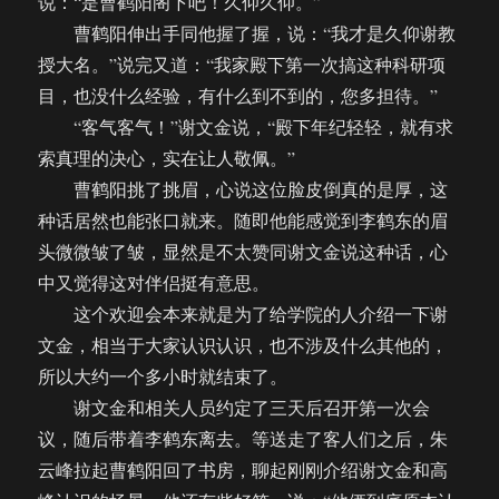
说：“是曹鹤阳阁下吧！久仰久仰。”
曹鹤阳伸出手同他握了握，说：“我才是久仰谢教
授大名。”说完又道：“我家殿下第一次搞这种科研项
目，也没什么经验，有什么到不到的，您多担待。”
“客气客气！”谢文金说，“殿下年纪轻轻，就有求
索真理的决心，实在让人敬佩。”
曹鹤阳挑了挑眉，心说这位脸皮倒真的是厚，这
种话居然也能张口就来。随即他能感觉到李鹤东的眉
头微微皱了皱，显然是不太赞同谢文金说这种话，心
中又觉得这对伴侣挺有意思。
这个欢迎会本来就是为了给学院的人介绍一下谢
文金，相当于大家认识认识，也不涉及什么其他的，
所以大约一个多小时就结束了。
谢文金和相关人员约定了三天后召开第一次会
议，随后带着李鹤东离去。等送走了客人们之后，朱
云峰拉起曹鹤阳回了书房，聊起刚刚介绍谢文金和高