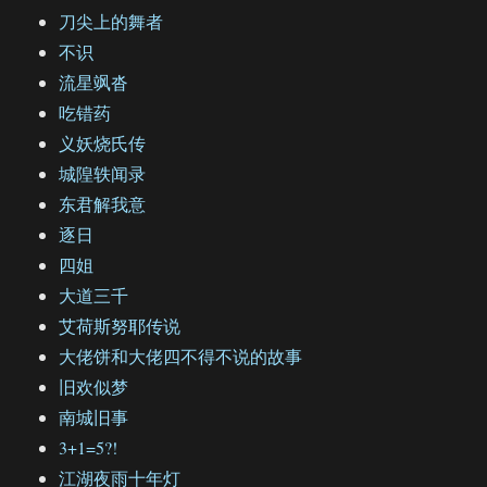
刀尖上的舞者
不识
流星飒沓
吃错药
义妖烧氏传
城隍轶闻录
东君解我意
逐日
四姐
大道三千
艾荷斯努耶传说
大佬饼和大佬四不得不说的故事
旧欢似梦
南城旧事
3+1=5?!
江湖夜雨十年灯