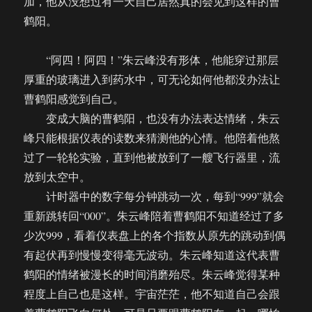
加，他从没想过有一天自己居然真的会见到这样的曹
鹤阳。
“阿四！阿四！”朱云峰没有形体，他能穿过那层
厚重的玻璃进入到药水中，可无论如何他都没办法让
曹鹤阳感觉到自己。
变成大脑的曹鹤阳，也没有办法表达情绪，朱云
峰只能根据仪表的读数来猜测他的心情。他陪着他熬
过了一轮轮实验，直到他被放到了一艘飞行器里，流
放到太空中。
计时器中的数字每分钟跳动一次，每到“999”就会
重新跳转回“000”。朱云峰陪着曹鹤阳不知道经过了多
少次999，看着仪表盘上的各个指数从原先的跳动到偶
有起伏再到慢慢变得毫无波动。朱云峰知道这代表曹
鹤阳的情绪被漫长的时间消磨殆尽。朱云峰觉得某种
程度上自己也是这样。宇宙茫茫，他不知道自己会跟