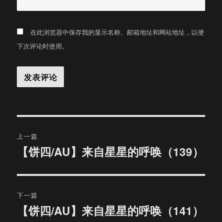
在此浏览器中保存我的显示名称、邮箱地址和网站地址，以便
下次评论时使用。
文
上一篇
章
【饼四/AU】来自星星的呼唤（139）
上
篇
导
文
航
章：
下一篇
【饼四/AU】来自星星的呼唤（141）
下