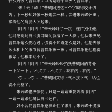
什么时候的曹鹤阳又或者是哪个世界的曹鹤阳。
“朱！云！峰！”曹鹤阳把这三个字喊得咬牙切
齿，下一秒却好像一枚炮弹一样，弹进朱云峰怀里，
搂着他的肩膀大哭起来。
“阿四！阿四！”朱云峰吓了一跳，连忙抱住他。
他能感觉到自己胸口瞬间就湿了一大块，他从来没见
曹鹤阳这么伤心过，慌得不知道怎么是好。他想去够
床头柜上的纸巾替曹鹤阳擦一擦，可曹鹤阳把他抱得
很紧，他根本动不了。
“阿四！阿四！”朱云峰轻轻拍抚曹鹤阳的背脊，
一下又一下，“不哭了，不哭了，我在的，在的。”
“你……你……”曹鹤阳哭得上气不接下气，话也
说不完整了。
朱云峰也没催促，只是一遍遍重复叫着“阿四”，
一遍一遍跟他确认自己还在。
好不容易曹鹤阳总算止住了眼泪，朱云峰干脆掀