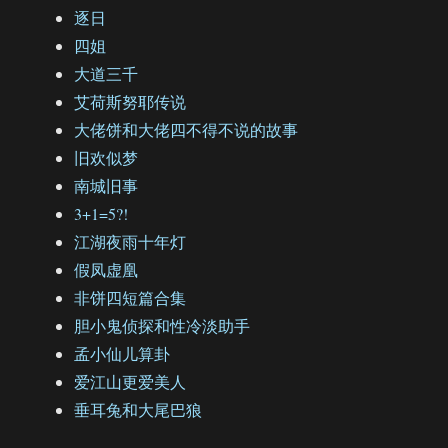
逐日
四姐
大道三千
艾荷斯努耶传说
大佬饼和大佬四不得不说的故事
旧欢似梦
南城旧事
3+1=5?!
江湖夜雨十年灯
假凤虚凰
非饼四短篇合集
胆小鬼侦探和性冷淡助手
孟小仙儿算卦
爱江山更爱美人
垂耳兔和大尾巴狼