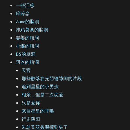
一些汇总
碎碎念
Zone的脑洞
炸鸡薯条的脑洞
姜姜的脑洞
小蝶的脑洞
BS的脑洞
阿器的脑洞
天官
那些散落在光阴缝隙间的片段
追到星星的小男孩
相亲，但是二次恋爱
只是爱你
来自星星的呼唤
行走阴阳
朱总又双叒叕撞到头了