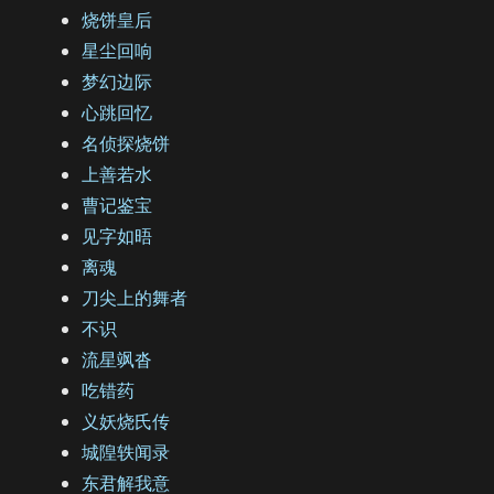
烧饼皇后
星尘回响
梦幻边际
心跳回忆
名侦探烧饼
上善若水
曹记鉴宝
见字如晤
离魂
刀尖上的舞者
不识
流星飒沓
吃错药
义妖烧氏传
城隍轶闻录
东君解我意