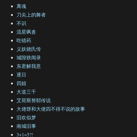
离魂
刀尖上的舞者
不识
流星飒沓
吃错药
义妖烧氏传
城隍轶闻录
东君解我意
逐日
四姐
大道三千
艾荷斯努耶传说
大佬饼和大佬四不得不说的故事
旧欢似梦
南城旧事
3+1=5?!