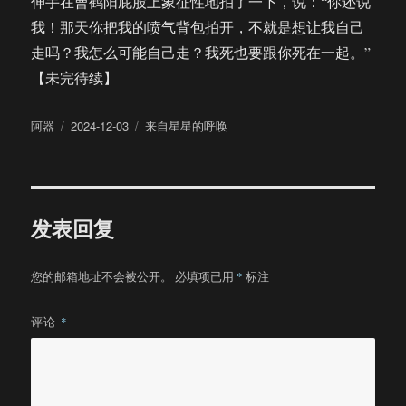
伸手在曹鹤阳屁股上象征性地拍了一下，说：“你还说
我！那天你把我的喷气背包拍开，不就是想让我自己
走吗？我怎么可能自己走？我死也要跟你死在一起。”
【未完待续】
作
发
分
阿器
2024-12-03
来自星星的呼唤
者
布
类
于
发表回复
您的邮箱地址不会被公开。
必填项已用
*
标注
评论
*