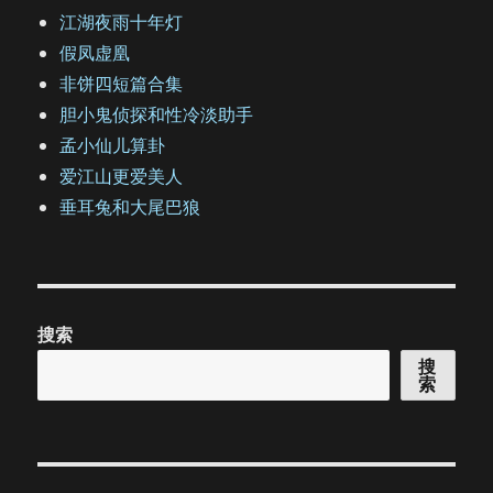
江湖夜雨十年灯
假凤虚凰
非饼四短篇合集
胆小鬼侦探和性冷淡助手
孟小仙儿算卦
爱江山更爱美人
垂耳兔和大尾巴狼
搜索
搜
索