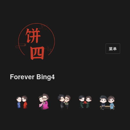
菜单
Forever Bing4