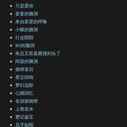
只是爱你
姜姜的脑洞
来自星星的呼唤
小蝶的脑洞
行走阴阳
BS的脑洞
朱总又双叒叕撞到头了
阿器的脑洞
烧饼皇后
星尘回响
梦幻边际
心跳回忆
名侦探烧饼
上善若水
曹记鉴宝
见字如晤