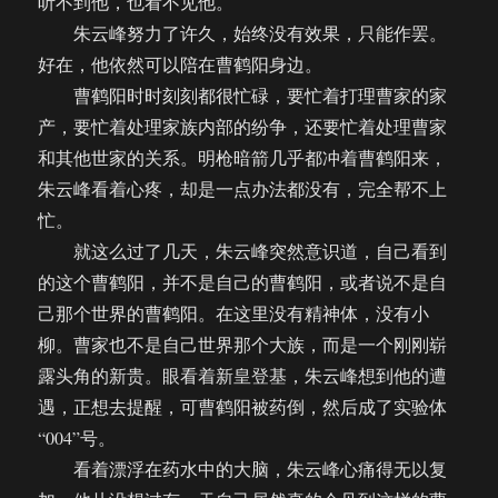
听不到他，也看不见他。
朱云峰努力了许久，始终没有效果，只能作罢。
好在，他依然可以陪在曹鹤阳身边。
曹鹤阳时时刻刻都很忙碌，要忙着打理曹家的家
产，要忙着处理家族内部的纷争，还要忙着处理曹家
和其他世家的关系。明枪暗箭几乎都冲着曹鹤阳来，
朱云峰看着心疼，却是一点办法都没有，完全帮不上
忙。
就这么过了几天，朱云峰突然意识道，自己看到
的这个曹鹤阳，并不是自己的曹鹤阳，或者说不是自
己那个世界的曹鹤阳。在这里没有精神体，没有小
柳。曹家也不是自己世界那个大族，而是一个刚刚崭
露头角的新贵。眼看着新皇登基，朱云峰想到他的遭
遇，正想去提醒，可曹鹤阳被药倒，然后成了实验体
“004”号。
看着漂浮在药水中的大脑，朱云峰心痛得无以复