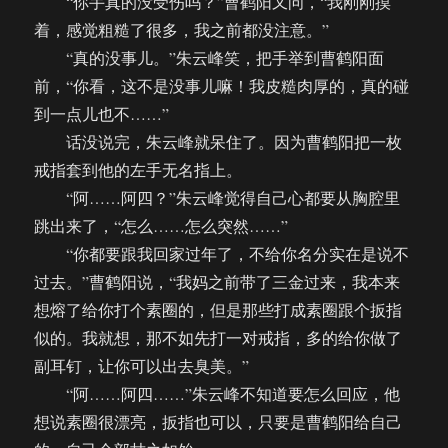
“你手真的没受伤吗？”曹鹤阳又问，“我刚刚摸
着，感觉粗糙了很多，我之前都没注意。”
“真的没事儿。”朱云峰笑，把手举到曹鹤阳面
前，“你看，这不是没事儿嘛！我皮糙肉厚的，真的碰
到一点儿也不……”
话没说完，朱云峰就呆住了。因为曹鹤阳把一枚
戒指套到他的左手无名指上。
“阿……阿四？”朱云峰觉得自己心都要从胸腔里
跳出来了，“怎么……怎么突然……”
“你都要跟我回家过年了，不给你名分实在是说不
过去。”曹鹤阳说，“我妈之前带了三金过来，我本来
想熔了给你打个素圈的，但是那些打成素圈跟个扳指
似的。我就想，那不如先打一对戒指，多的给你做了
副耳钉，让你可以出去臭美。”
“阿……阿四……”朱云峰不知道要怎么回应，他
想说素圈很漂亮，扳指也可以，只要是曹鹤阳给自己