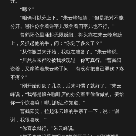
开。”
“嗯？”
“咱俩可以分上下。”朱云峰轻笑，“但是绝对不能
分开。哪怕你拿着饼字儿我拿着四字儿也不行。”
曹鹤阳心里涌起无限感慨，将头靠在朱云峰肩膀
上，又抓起他的手，问：“你刻了多久了？”
“从你搬过来开始，我就在准备了。”朱云峰说。
“居然从来都没被我发现过！你可真行。”曹鹤阳
说着，又摩挲着朱云峰手问，“有没有把自己弄伤？疼
不疼？”
“刚开始刻废了几块，后来习惯了就好了。”朱云
峰说，“我都是躲在咖啡店的办公室里偷偷做的。要给
你一个惊喜嘛！哪儿能让你知道。”
曹鹤阳笑，拉起朱云峰的手亲了一下，说：“谢
谢，我很喜欢。”
“你喜欢就行。”朱云峰说。