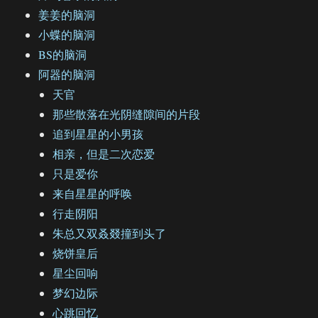
姜姜的脑洞
小蝶的脑洞
BS的脑洞
阿器的脑洞
天官
那些散落在光阴缝隙间的片段
追到星星的小男孩
相亲，但是二次恋爱
只是爱你
来自星星的呼唤
行走阴阳
朱总又双叒叕撞到头了
烧饼皇后
星尘回响
梦幻边际
心跳回忆