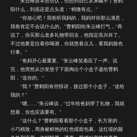
朱云峰原本想否认，但想到自己从来瞒不了曹鹤
阳什么，到底还是点头道：“稍微有点。”
“你放心吧！我爸听我妈的，我妈对你那么满意，
我爸肯定不会说什么的。”曹鹤阳给朱云峰打气，“再
说了，你买那么老多礼物带回去，他指定高兴坏了。
不过他要是拉着你喝酒，你就悠着点儿，看我妈脸色
行事。”
“爸妈开心最重要。”朱云峰笑着应了一声。说
完，他突然从沙发垫子下面掏出个小盒子递给曹鹤
阳，“送你的。”
“我？”曹鹤阳有些惊讶，接过那个小盒子，“送给
我的？”
“嗯……”朱云峰说，“过年给爸妈带了礼物，我就
想着，你也应该要有。”
“这什么？”曹鹤阳看着那个小盒子，长方形的，
小巧精致，周身被鲜艳的红色缎面包裹。这红缎的颜