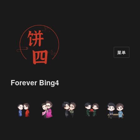
菜单
Forever Bing4