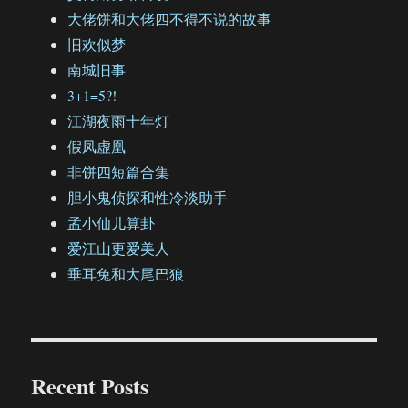
大佬饼和大佬四不得不说的故事
旧欢似梦
南城旧事
3+1=5?!
江湖夜雨十年灯
假凤虚凰
非饼四短篇合集
胆小鬼侦探和性冷淡助手
孟小仙儿算卦
爱江山更爱美人
垂耳兔和大尾巴狼
Recent Posts