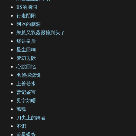
BS的脑洞
行走阴阳
阿器的脑洞
朱总又双叒叕撞到头了
烧饼皇后
星尘回响
梦幻边际
心跳回忆
名侦探烧饼
上善若水
曹记鉴宝
见字如晤
离魂
刀尖上的舞者
不识
流星飒沓