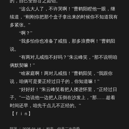
的，自己全部甘之如饴。
“这么大人了，不许哭啊！”曹鹤阳瞪他一眼，继
续道，“刚刚你把那个盒子拿出来的时候你不知道我有
多紧张。”
“啊？”
“我多怕你也准备了戒指，那多浪费啊！”曹鹤阳
说。
“有两对儿戒指不好吗？”朱云峰笑，“那不说明咱
俩默契嘛！”
“啥家庭啊！两对儿戒指！”曹鹤阳笑，“我跟你
说，咱俩可是要正经过日子的，你知道嘛！”
“好好好！”朱云峰笑着把人搂进怀里，“正经过日
子。”一边说他一边把人压倒在沙发上，“那……趁着
时间还早，咱先干点儿不正经的。”
【ｆｉｎ】
作
发
分
阿器
2025-01-16
相亲，但是二次恋爱