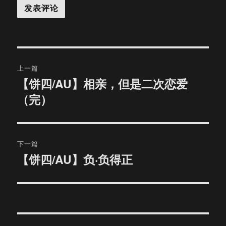
文
上一篇
章
【饼四/AU】相亲，但是二次恋爱
上
（完）
篇
导
文
航
章：
下一篇
【饼四/AU】负·负得正
下
篇
文
章：