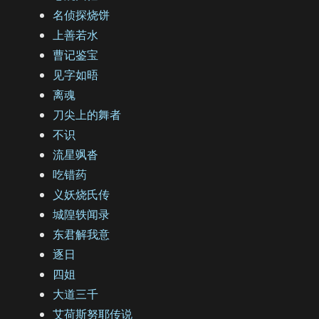
名侦探烧饼
上善若水
曹记鉴宝
见字如晤
离魂
刀尖上的舞者
不识
流星飒沓
吃错药
义妖烧氏传
城隍轶闻录
东君解我意
逐日
四姐
大道三千
艾荷斯努耶传说