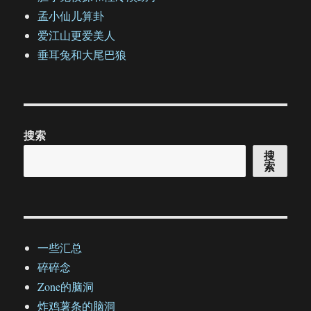
孟小仙儿算卦
爱江山更爱美人
垂耳兔和大尾巴狼
搜索
搜
索
一些汇总
碎碎念
Zone的脑洞
炸鸡薯条的脑洞