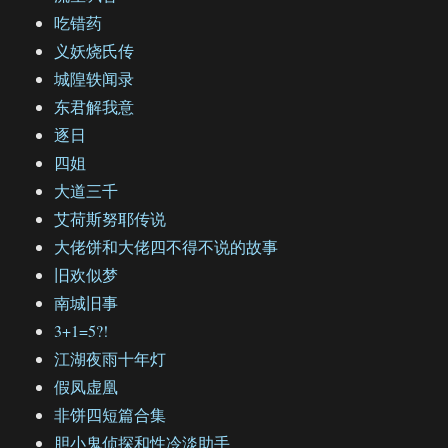
吃错药
义妖烧氏传
城隍轶闻录
东君解我意
逐日
四姐
大道三千
艾荷斯努耶传说
大佬饼和大佬四不得不说的故事
旧欢似梦
南城旧事
3+1=5?!
江湖夜雨十年灯
假凤虚凰
非饼四短篇合集
胆小鬼侦探和性冷淡助手