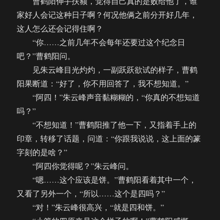
曹鹤阳伸手扶额，觉得自己真的是败给他了，谁
家好人会记这种日子啊？何况他俩之前分开好几年，
这人怎么还会记得住啊？
“你……之前几年不会每年还要过这个纪念日
吧？”曹鹤阳问。
见朱云峰目光灼灼，一副跃跃欲试的样子，曹鹤
阳果断道：“好了，你不用回答了，我不想知道。”
“阿四！”朱云峰声音黏糊糊的，“你真的不想知道
吗？”
“不想知道！”曹鹤阳推了他一下，又指着手上的
印章，转移了话题，问道：“你跟我说说，这上面的篆
字刻的是啥？”
“阿四你觉得呢？”朱云峰问。
“嗯……这个应该是饼。”曹鹤阳看着其中一个，
又看了另外一个，“所以……这个是四吗？”
“对！”朱云峰很高兴，“就是四和饼。”