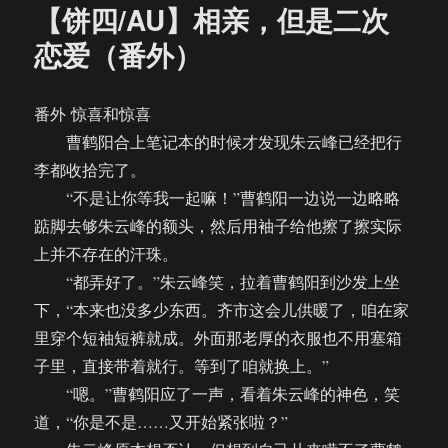
【饼四/AU】相亲，但是二次
恋爱（番外）
番外 惊喜和惊喜
曹鹤阳合上笔记本的时候才发现朱云峰已经把行
李都收拾完了。
“不是让你等我一起嘛！”曹鹤阳一边说一边略略
踮脚去够朱云峰的额头，然后用袖子给他擦了擦实际
上并不存在的汗珠。
“都弄好了。”朱云峰笑，拉着曹鹤阳到沙发上坐
下，“本来也没多少东西。齐市这会儿供暖了，咱在家
里穿个短袖短裤就成。外面那老厚的衣服也不用塞箱
子里，直接带着就行。等到了咱就换上。”
“嗯。”曹鹤阳应了一声，看着朱云峰的神色，笑
道，“你是不是……又开始紧张啦？”