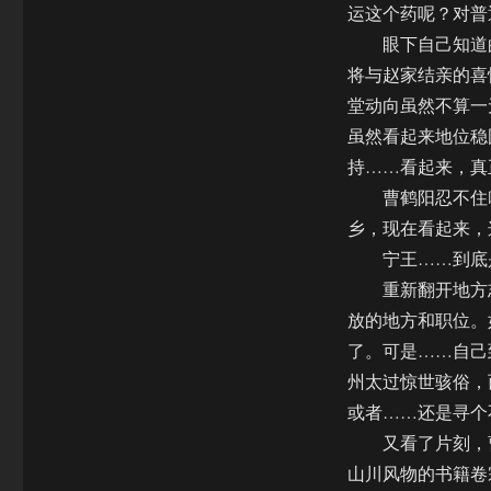
运这个药呢？对普
眼下自己知道的
将与赵家结亲的喜
堂动向虽然不算一
虽然看起来地位稳
持……看起来，真
曹鹤阳忍不住叹
乡，现在看起来，
宁王……到底是
重新翻开地方志
放的地方和职位。
了。可是……自己
州太过惊世骇俗，
或者……还是寻个
又看了片刻，曹
山川风物的书籍卷