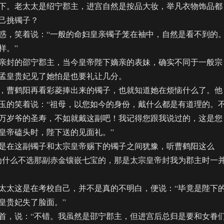
。老太太是绍宁郡主，进宫自然是按品大妆，举凡衣物饰品都
己挑镯子？
，笑着说：“一般的命妇皇亲镯子笼在袖中，自然是看不到的
样。”
封的邵宁郡主，当今皇帝陛下嫡亲的表妹，确实不同于一般宗
孟皇贵妃见了她怕是也要礼让几分。
曹鹤阳再看彩菱捧出来的镯子，也就知道她在烦恼什么了。他
玉的笑着说：“祖母，以您如今的身份，戴什么都是有道理的。
万岁爷的圣寿，不如就戴这副吧！我记得您跟我说过的，这是您
皇帝磕头时，陛下送的见面礼。”
在这副镯子和太宗皇帝赐下的镯子之间犹豫，听曹鹤阳这么
为什么不选那副赤金镶嵌七宝的，那是太宗皇帝封我为郡主时一
太这是在考校自己，并不是真的不明白，便说：“毕竟是陛下
皇贵妃失了脸面。”
，说：“不错。我虽然是邵宁郡主，但进宫后总归是要和女眷