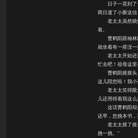
日子一晃到了十
两日遣了小厮送信
老太太虽然嗔怪
着。
曹鹤阳跟翰林院
就坐着有一搭没一
老太太开始还没
忙去吧！祖母这里
曹鹤阳摇摇头，
这儿陪您啦！我小
老太太笑得眼角
儿还用得着我这么
这话曹鹤阳却是
还早，您挑本书，
老太太摇了摇头
挑一挑。”