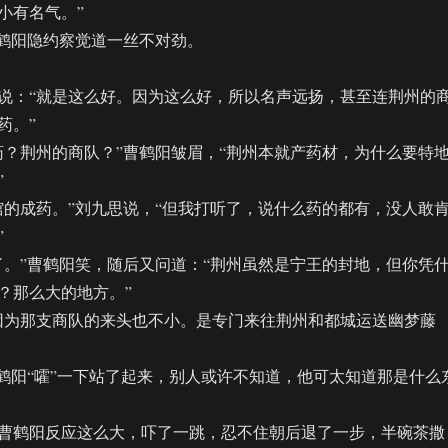
小有名气。”
鹤阳隐约察觉道一丝不对劲。
：“就是这么好。因为这么好，所以名声远扬，甚至连荆州的
药。”
荆州的商队？”曹鹤阳皱眉，“荆州本就产药材，为什么要特
”
成药。”刘九思说，“但我打听了，说什么药的都有，没人敢
”
”曹鹤阳笑，随后又问道：“荆州虽然是宁王的封地，但你凭
？那么大的地方。”
为那支商队的来头也不小。是专门来往荆州和都城运送幽梦藤
阳“嚯”一下站了起来，别人或许不知道，他可太知道那是什么
鹤阳反应这么大，吓了一跳，忍不住朝后退了一步，半碗茶撒