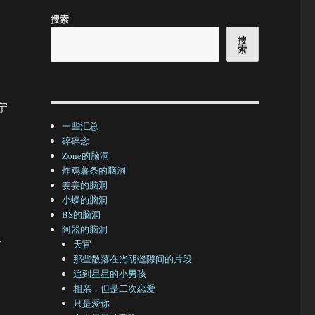
搜索
搜
索
宁
一些汇总
碎碎念
Zone的脑洞
炸鸡薯条的脑洞
姜姜的脑洞
小蝶的脑洞
BS的脑洞
阿器的脑洞
有
天官
那些散落在光阴缝隙间的片段
追到星星的小男孩
。
相亲，但是二次恋爱
只是爱你