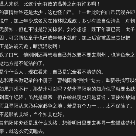
通人来说，比这个药有效的温补之药有许多啊！
事情始终还是太少，这也怪自己。上一世此时的自己沉浸在即
悦中，加上年少成名又在翰林院观政，多少有些自命清高，对朝
无所知，但也不过是浮光掠影。如今想想，陛下年事已高，太子
固，可另两位皇子也已成年却不就封，加上后宫被孟皇贵妃把
正是波谲云诡，暗流涌动啊！
了口气，他刚刚还再想着自己外放要不要去荆州，也算鱼米之
这地方是不能沾的了。
个什么人，现在看来，自己是完全看不清楚的。
和用来做记录的小册子，曹鹤阳将“荆州”划去，重新寻找可以
如果荆州不行，那楚州可以吗？楚州寻阳府的知府似乎就要出缺
到底年纪轻，虽然是皇亲，但在翰林院也只是普通，直接外放知
而且寻阳从来乃兵家必争之地，若是有个万一……太不保险了。
不起眼的县城，当个知县也好。
鹤阳终究还是没什么头绪，想着明日里要去再寻一些描述楚州
宗，就这么沉沉睡去。