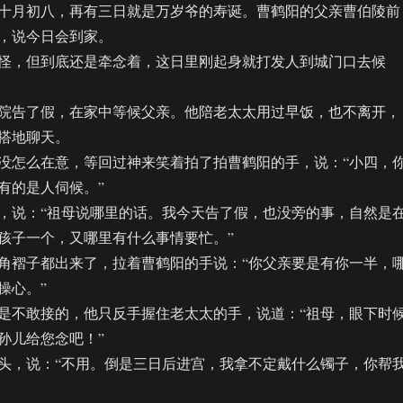
月初八，再有三日就是万岁爷的寿诞。曹鹤阳的父亲曹伯陵前
，说今日会到家。
，但到底还是牵念着，这日里刚起身就打发人到城门口去候
告了假，在家中等候父亲。他陪老太太用过早饭，也不离开，
搭地聊天。
怎么在意，等回过神来笑着拍了拍曹鹤阳的手，说：“小四，
有的是人伺候。”
说：“祖母说哪里的话。我今天告了假，也没旁的事，自然是
孩子一个，又哪里有什么事情要忙。”
褶子都出来了，拉着曹鹤阳的手说：“你父亲要是有你一半，
操心。”
不敢接的，他只反手握住老太太的手，说道：“祖母，眼下时
孙儿给您念吧！”
，说：“不用。倒是三日后进宫，我拿不定戴什么镯子，你帮