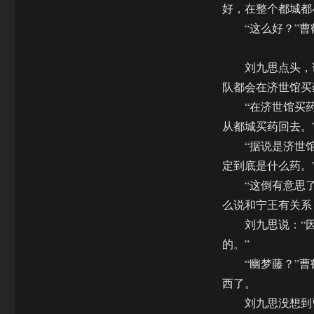
好，在整个都城都
“这么好？”曹
刘九思点头，说
队都会在济世馆买
“在济世馆买药？
从都城买药回去。
“据说是济世馆的
定到底是什么药。
“这倒有意思了。
么说和宁王有关系
刘九思说：“因
的。”
“幽梦藤？”曹鹤
西了。
刘九思没想到曹