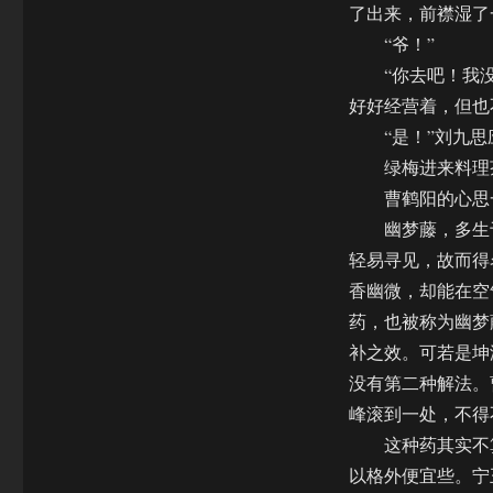
了出来，前襟湿了
“爷！”
“你去吧！我没事
好好经营着，但也
“是！”刘九思
绿梅进来料理茶
曹鹤阳的心思一
幽梦藤，多生于
轻易寻见，故而得
香幽微，却能在空
药，也被称为幽梦
补之效。可若是坤
没有第二种解法。
峰滚到一处，不得
这种药其实不算
以格外便宜些。宁