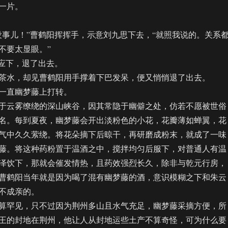
一片。
儿！”曹鹤阳挥挥手，示意刘九思下去，“就照我说的。关系
不要太显眼。”
应下，退了出去。
水，却见曹鹤阳用手撑着下巴发呆，便又悄悄退了出去。
直幽梦藤上打转。
云雾缭绕的深山峡谷，因其常隐于幽僻之处，仿若不愿被世俗
名。每到夏夜，幽梦藤会开出淡粉色的小花，花瓣薄如蝉翼，花
气中久久萦绕。将花朵摘下后晾干，再研磨成粉末，就成了一味
藤。将这种药粉置于温酒之中，搅拌均匀后服下，对普通人有温
泽饮下，那就会催发情热，且药效强烈长久，除非与乾元行房，
曹鹤阳当年就是因为喝了混有幽梦藤的酒，意识模糊之下和朱云
不成亲的。
罕见，只不过因为荆州多山且水气充足，幽梦藤采摘方便，所
王的封地在荆州，他让人从封地运些土产不算奇怪，可为什么要