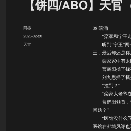
【饼四/ABO】天官（
作
阿器
08 暗涌
者
发
2025-02-20
“栾家和宁王走
布
分
天官
听到“宁王”两
于
类
王，最后却还是稀
栾家家中有太医
曹鹤阳揉了揉有
刘九思摇了摇头
“撞到？”
“栾家大老爷在
曹鹤阳颔首，说：
问题？”
“医馆没什么问题
医馆在都城风评也