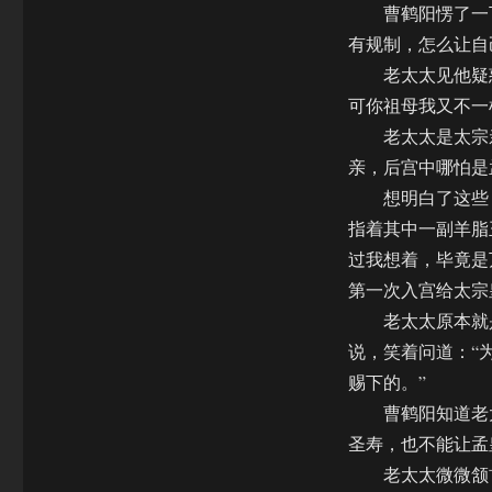
曹鹤阳愣了一下
有规制，怎么让自
老太太见他疑惑
可你祖母我又不一
老太太是太宗亲
亲，后宫中哪怕是
想明白了这些，
指着其中一副羊脂
过我想着，毕竟是
第一次入宫给太宗
老太太原本就是
说，笑着问道：“
赐下的。”
曹鹤阳知道老太
圣寿，也不能让孟
老太太微微颔首