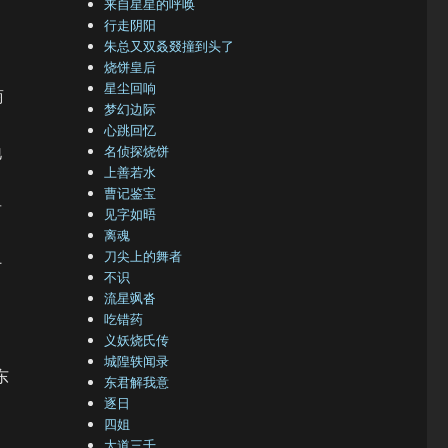
来自星星的呼唤
行走阴阳
朱总又双叒叕撞到头了
烧饼皇后
星尘回响
商
梦幻边际
心跳回忆
地
名侦探烧饼
上善若水
曹记鉴宝
肯
见字如晤
离魂
刀尖上的舞者
什
不识
流星飒沓
吃错药
义妖烧氏传
城隍轶闻录
东
东君解我意
逐日
四姐
大道三千