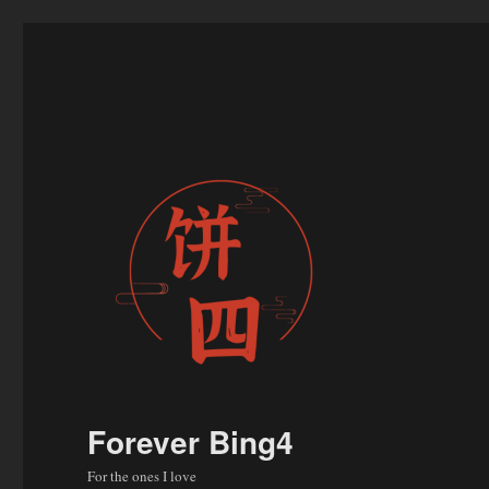
Forever Bing4
For the ones I love