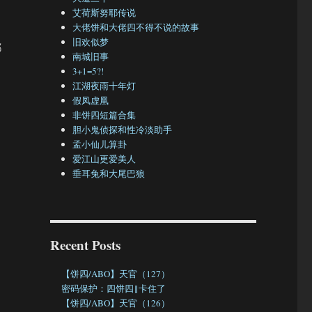
艾荷斯努耶传说
大佬饼和大佬四不得不说的故事
旧欢似梦
都
南城旧事
3+1=5?!
江湖夜雨十年灯
假凤虚凰
非饼四短篇合集
胆小鬼侦探和性冷淡助手
孟小仙儿算卦
爱江山更爱美人
垂耳兔和大尾巴狼
Recent Posts
【饼四/ABO】天官（127）
密码保护：四饼四‖卡住了
【饼四/ABO】天官（126）