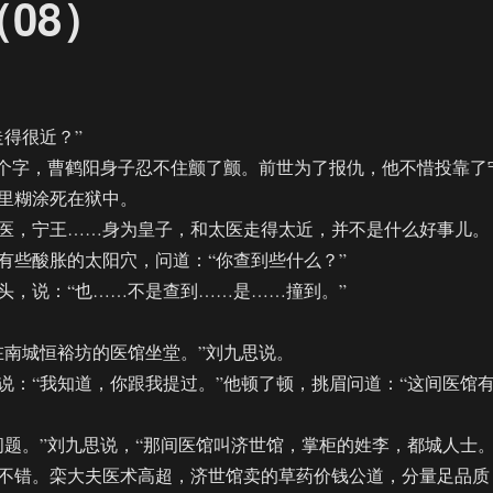
08）
得很近？”
个字，曹鹤阳身子忍不住颤了颤。前世为了报仇，他不惜投靠了
里糊涂死在狱中。
，宁王……身为皇子，和太医走得太近，并不是什么好事儿。
些酸胀的太阳穴，问道：“你查到些什么？”
，说：“也……不是查到……是……撞到。”
南城恒裕坊的医馆坐堂。”刘九思说。
“我知道，你跟我提过。”他顿了顿，挑眉问道：“这间医馆
。”刘九思说，“那间医馆叫济世馆，掌柜的姓李，都城人士
不错。栾大夫医术高超，济世馆卖的草药价钱公道，分量足品质