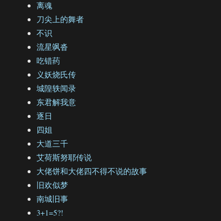
离魂
刀尖上的舞者
不识
流星飒沓
吃错药
义妖烧氏传
城隍轶闻录
东君解我意
逐日
四姐
大道三千
艾荷斯努耶传说
大佬饼和大佬四不得不说的故事
旧欢似梦
南城旧事
3+1=5?!