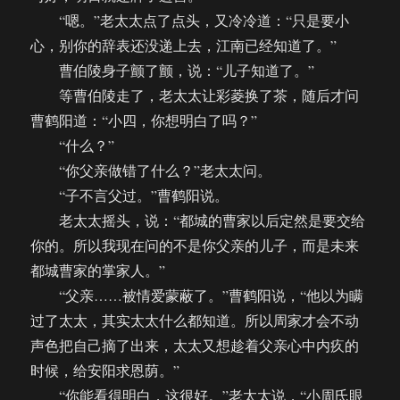
“嗯。”老太太点了点头，又冷冷道：“只是要小
心，别你的辞表还没递上去，江南已经知道了。”
曹伯陵身子颤了颤，说：“儿子知道了。”
等曹伯陵走了，老太太让彩菱换了茶，随后才问
曹鹤阳道：“小四，你想明白了吗？”
“什么？”
“你父亲做错了什么？”老太太问。
“子不言父过。”曹鹤阳说。
老太太摇头，说：“都城的曹家以后定然是要交给
你的。所以我现在问的不是你父亲的儿子，而是未来
都城曹家的掌家人。”
“父亲……被情爱蒙蔽了。”曹鹤阳说，“他以为瞒
过了太太，其实太太什么都知道。所以周家才会不动
声色把自己摘了出来，太太又想趁着父亲心中内疚的
时候，给安阳求恩荫。”
“你能看得明白，这很好。”老太太说，“小周氏眼