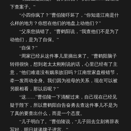
下查案子。”
“小四你疯了？”曹伯陵吓坏了，“你知道江南是什
么样的地方？你想在他们的地盘上动他们？”
“父亲您搞错了。”曹鹤阳说，“我查他们不是为了
动他们，是为了自保。”
“自保？”
“周家已经从这件事儿里摘出来了。”曹鹤阳脑子
转得很快，想到老太太刚刚说的话，心里已经有了主
意，“他们难道没有姻亲故旧吗？江南世家盘根错节，
牵一发而动全身。我们因为祖母的关系，现在可以被
另眼相看，那以后呢？”
“这……”曹伯陵一下清醒过来，自己现在已经见
疑于陛下，所以曹鹤阳自告奋勇去查这件事儿不是为
了真的要查出什么，而是一个态度。
“儿子明白了。”曹伯陵说，“儿子回去立刻将辞表
写好，明日就递牌子进宫。”