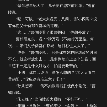
“母亲您年纪大了，儿子要在您跟前尽孝。”曹伯
陵说。
“嗯！可以。”老太太说完，又问，“那小四呢？没
有你们父子俩都在都城的道理。”
“这……”曹伯陵看了眼曹鹤阳，“你想外放？”
曹鹤阳点头，说：“读万卷书不如行万里路。何
况……咱们父子俩都在都城，这目标也太大了。”
“也是！”曹伯陵说，“只是你在翰林院观政的时间
不长，就这样放出去……最多到地方上当个知县，而
且还不一定是什么好地方，怕是要吃苦的。”
“小四，你自己说说，是怎么想的？”老太太看向
曹鹤阳，“你应该有准主意了吧！”
“孙儿想着……倒不如跟着揽胜使做个副使。”曹
鹤阳说。
“朱云峰？”曹伯陵瞪大眼睛，“不行不行。”
“明面上是副使。”曹鹤阳说，“实际上……去给陛