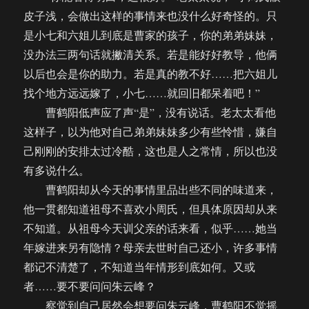
皮子浅，会做出这样的事情来也没什么好奇怪的。只
是小七和六姐儿到底是曹家的孩子，你的弟弟妹妹，
没办法三两句话就撇清关系。若是能好好教导，他俩
以后也会是你的助力。若是真的教不好……把六姐儿
找个地方远远嫁了，小七……就回旧都呆着吧！”
曹鹤阳低声应了声“是”，没有说话。老太太看他
这样子，以为他对自己弟弟妹妹多少有些怜惜，嫌自
己刚刚的安排太过冷酷，这也是人之常情，所以也没
有多说什么。
曹鹤阳却从今天的事情里品出些不同的味道来，
他一贯都知道祖母不喜欢小周氏，但具体原因却从来
不知道。从祖母今天训父亲的话来看，似乎……她当
年嫁进来另有隐情？母亲去世时自己还小，许多事情
都记不清楚了，不知道当年情形到底如何。又或
者……要不要问问朱云峰？
察觉到自己居然会想要问朱云峰，曹鹤阳不觉摇