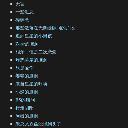
天官
一些汇总
碎碎念
那些散落在光阴缝隙间的片段
追到星星的小男孩
Zone的脑洞
相亲，但是二次恋爱
炸鸡薯条的脑洞
只是爱你
姜姜的脑洞
来自星星的呼唤
小蝶的脑洞
BS的脑洞
行走阴阳
阿器的脑洞
朱总又双叒叕撞到头了