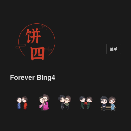
菜单
Forever Bing4