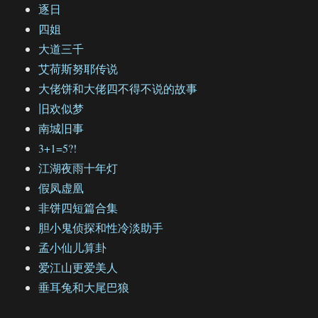
逐日
四姐
大道三千
艾荷斯努耶传说
大佬饼和大佬四不得不说的故事
旧欢似梦
南城旧事
3+1=5?!
江湖夜雨十年灯
假凤虚凰
非饼四短篇合集
胆小鬼侦探和性冷淡助手
孟小仙儿算卦
爱江山更爱美人
垂耳兔和大尾巴狼