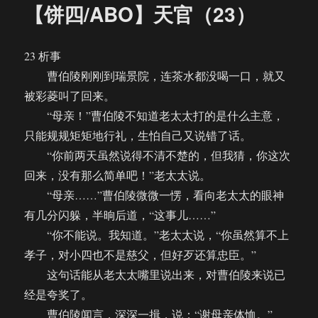
【饼四/ABO】天官（23）
23 析事
曹伯陵刚刚到瑞景院，连茶水都没喝一口，就又
被彩菱叫了回来。
“母亲！”曹伯陵不知道老太太打的是什么主意，
只能规规矩矩地行礼，生怕自己又说错了话。
“你前两天虽然说得不清不楚的，但我猜，你这次
回来，没有那么简单吧！”老太太说。
“母亲……”曹伯陵微微一愣，看向老太太的眼神
有几分闪躲，半晌后道，“这事儿……”
“你不能说。我知道。”老太太说，“你虽然算不上
孝子，对小四也不是慈父，但好歹还算忠臣。”
这句话能从老太太嘴里说出来，对曹伯陵来说已
经是夸奖了。
曹伯陵闻言，深深一揖，说：“谢母亲体恤。”