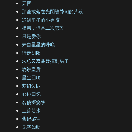
天官
那些散落在光阴缝隙间的片段
追到星星的小男孩
相亲，但是二次恋爱
只是爱你
来自星星的呼唤
行走阴阳
朱总又双叒叕撞到头了
烧饼皇后
星尘回响
梦幻边际
心跳回忆
名侦探烧饼
上善若水
曹记鉴宝
见字如晤