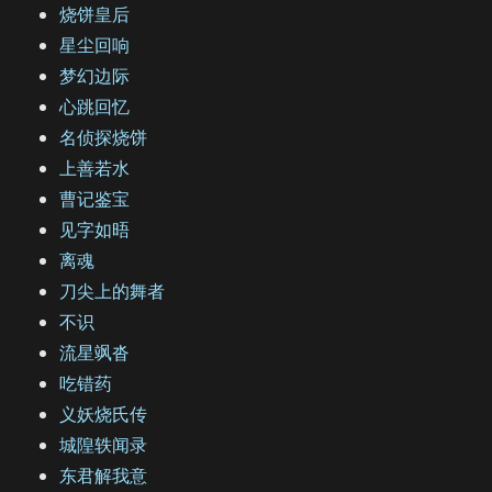
烧饼皇后
星尘回响
梦幻边际
心跳回忆
名侦探烧饼
上善若水
曹记鉴宝
见字如晤
离魂
刀尖上的舞者
不识
流星飒沓
吃错药
义妖烧氏传
城隍轶闻录
东君解我意