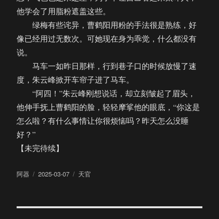
他学会了用脂粉遮盖这些。
绿梅有些诧异，曹鹤阳用粉的手法很是熟练，好
像已经用过无数次。可她现在身为乖觉，什么都没有
说。
马车一如昨日那样，行到巷子口的时候放慢了速
度，朱云峰掀开车帘子进了马车。
“阿四！”朱云峰刚想说话，却立刻皱起了眉头，
他伸手抚上曹鹤阳的脸，轻轻摩挲他的眼底，“你这是
怎么啦？有什么事情让你很烦恼吗？昨天怎么没睡
好？”
【未完待续】
作
发
分
阿器
2025-03-07
天官
者
布
类
于