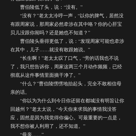
曹伯陵低了头，说：“没有。”
“没有？”老太太冷哼一声，“以你的脾气，居然没
有跟周家说，那周家必然牵涉在其中咯？你的心肝宝
贝儿没跟你闹吗？还是她也不知道？”
曹伯陵头垂得更低了，说：“发现周家可能也牵涉
在其中，儿子……就没有敢跟她说。”
“长生啊！”老太太叹了口气，“旁的话我也不说
了，我只想告诉你，周家这两三个月动作频频，已经
彻底从这件事情里面摘干净了。”
“什么？”曹伯陵愣愣地抬起头，完全不敢相信母
亲的话。
“你以为为什么到今日你还留在都城没有明旨让你
回越州？”老太太说，“今天你来求我的事情我没答
应，固然是因为我觉得你偏心。可最重要的一点是，
我不想你被人利用了，还不知道。”
“母亲……”