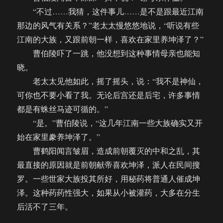
“不过……我猜，这件事儿……是不是跟最近江南
那边的风气有关系？”老太太慢悠悠地说，“听说有些
江南的大族，又跟前朝一样，喜欢在家里养坤泽了？”
曹伯陵吓了一跳，他没想到这种事情母亲也能知
晓。
老太太见他如此，摇了摇头，说：“我不是神仙，
可你也不要小看了我。无论后宫还是后宅，许多事情
都是有蛛丝马迹可循的。”
“是。”曹伯陵说，“这几年江南一些大族确实又开
始在家里豢养坤泽了。”
曹鹤阳闻言皱眉，造成前朝覆灭的中和之乱，其
最直接的原因就是前朝献帝喜欢坤泽，派人在民间搜
罗。一些世家大族投其所好，用秘药将普通人催成坤
泽。这种药药性强大，如果从小被灌药，大多在分生
后活不了三年。