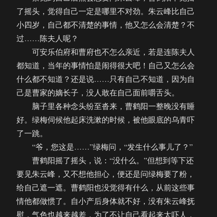
了摇头，觉得自己一定是哪里不对劲。朱云峰比自己
小四岁，自己都不清楚的事情，他又怎么会清楚？不
过……陈夫人呢？
可安乐伯府和曹府也不怎么亲近，若是连陈夫人
都知道，当年的事情怕是闹得很大吧！自己又怎么会
什么都不知道？还是说……只有自己不知道，因为自
己是曹家的嫡长子，没人敢在自己面前嚼舌头。
脑子里各种念头纷至沓来，曹鹤阳一整晚没有睡
好。绿梅伺候他起床洗漱的时候，被他眼底的乌青吓
了一跳。
“爷，您这是……”绿梅问，“发生什么事儿了？”
曹鹤阳摇了摇头，说：“没什么。”但想到等下还
要见朱云峰，又不想他担心，便还是问绿梅要了粉，
给自己遮一遮。曹鹤阳也没觉得有什么，从前这些事
情他都做惯了。自小产后身体就不好，没有朱云峰抚
慰，气色也越来越差，为了不让自己看起来太吓人，