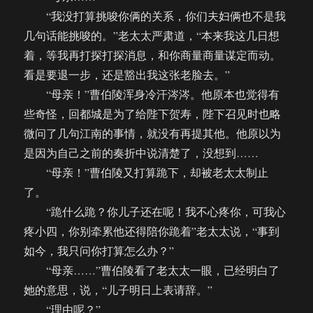
“我没打算挑唆你俩的关系，你们夫妇俩也不是我
几句话能挑唆的。”老太太严肃道，“本来我这几日想
着，等我再打探打探消息，和你商量商量谋定而动。
看是要退一步，还是豁出我这张老脸去。”
“母亲！”曹伯陵浑身冷汗涔涔。他原本也觉得有
些奇怪，回都城是为了给陛下贺寿，陛下召见时也略
微问了几句江南的事情，就没有再提其他。他原以为
是因为自己之前的奏折中说清楚了，没想到……
“母亲！”曹伯陵又打算跪下，却被老太太制止
了。
“跪什么跪？你儿子还在呢！我不心疼你，可我心
疼小四，你别牵累他还得陪你跪着”老太太说，“事到
如今，我只问你打算怎么办？”
“母亲……”曹伯陵看了老太太一眼，已经明白了
她的意思，说，“儿子明日上表请辞。”
“理由呢？”