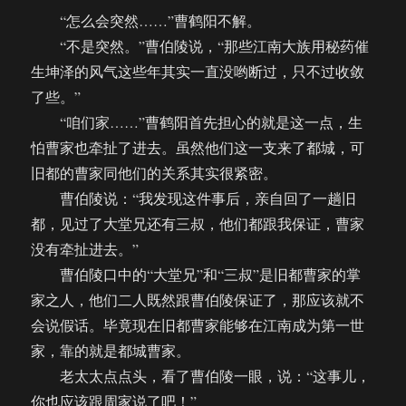
“怎么会突然……”曹鹤阳不解。
“不是突然。”曹伯陵说，“那些江南大族用秘药催
生坤泽的风气这些年其实一直没哟断过，只不过收敛
了些。”
“咱们家……”曹鹤阳首先担心的就是这一点，生
怕曹家也牵扯了进去。虽然他们这一支来了都城，可
旧都的曹家同他们的关系其实很紧密。
曹伯陵说：“我发现这件事后，亲自回了一趟旧
都，见过了大堂兄还有三叔，他们都跟我保证，曹家
没有牵扯进去。”
曹伯陵口中的“大堂兄”和“三叔”是旧都曹家的掌
家之人，他们二人既然跟曹伯陵保证了，那应该就不
会说假话。毕竟现在旧都曹家能够在江南成为第一世
家，靠的就是都城曹家。
老太太点点头，看了曹伯陵一眼，说：“这事儿，
你也应该跟周家说了吧！”