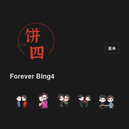
菜单
Forever Bing4