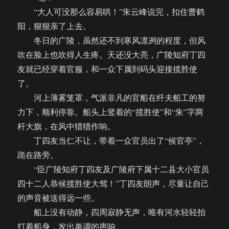
“大人可没那么容易哄！”朱云峰说完，扣住曹鹤
阳，狠狠亲了上去。
冬日的广陵，虽然还不到寒风凛冽的程度，但风
吹在脸上也吹得人生疼。天还没大亮，广陵知府丁四
友就已经穿着官服，和一众下属到码头迎接揽胜使
了。
河上薄雾笼罩，气派非凡的官船在纤夫船工的努
力下，顺利停靠。船头上竖着的“揽胜使”和“朱”字两
杆大旗，在风中猎猎作响。
丁四友当仁不让，带着一众官员出了“候官亭”，
跪在路旁。
“臣广陵知府丁四友及广陵府下属十二县大小官员
四十二人恭候揽胜使大驾！”丁四友朗声，尽量让自己
的声音被送得远一些。
船上没有动静，四周寂静无声，唯有河水轻轻拍
打着船身，发出单调的声响。