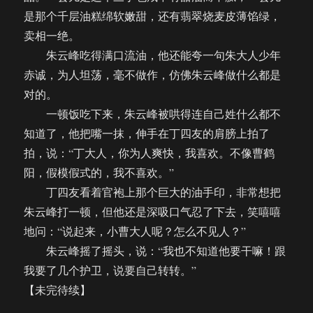
是那个千层油糕绵软嫩甜，还有翡翠烧麦皮薄馅绿，
卖相一绝。
朱云峰吃得满口流油，他还能夸一句朱大人少年
赤诚，为人坦荡，毫不做作，仿佛朱云峰做什么都是
对的。
一顿饭吃下来，朱云峰被哄得连自己姓什么都不
知道了，他把嘴一抹，伸手在丁四友的肩膀上拍了
拍，说：“丁大人，你为人爽快，我喜欢。不像曹鹤
阳，假模假式的，我不喜欢。”
丁四友看着官袍上那个巨大的油手印，非常想把
朱云峰打一顿，但他还是深吸口气忍了下去，笑嘻嘻
地问：“说起来，小曹大人呢？怎么不见人？”
朱云峰摇了摇头，说：“我也不知道他要干嘛！跟
我要了几个护卫，说要自己转转。”
【未完待续】