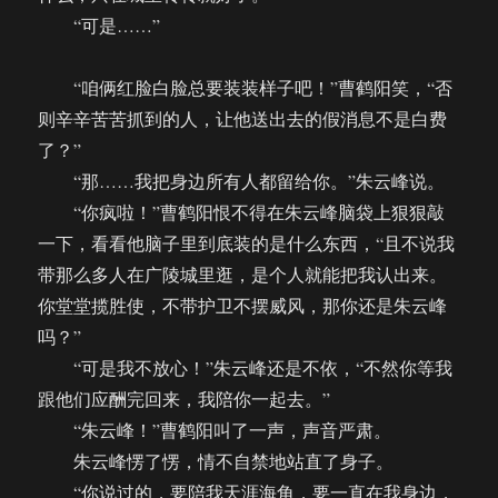
“可是……”
“咱俩红脸白脸总要装装样子吧！”曹鹤阳笑，“否
则辛辛苦苦抓到的人，让他送出去的假消息不是白费
了？”
“那……我把身边所有人都留给你。”朱云峰说。
“你疯啦！”曹鹤阳恨不得在朱云峰脑袋上狠狠敲
一下，看看他脑子里到底装的是什么东西，“且不说我
带那么多人在广陵城里逛，是个人就能把我认出来。
你堂堂揽胜使，不带护卫不摆威风，那你还是朱云峰
吗？”
“可是我不放心！”朱云峰还是不依，“不然你等我
跟他们应酬完回来，我陪你一起去。”
“朱云峰！”曹鹤阳叫了一声，声音严肃。
朱云峰愣了愣，情不自禁地站直了身子。
“你说过的，要陪我天涯海角，要一直在我身边，