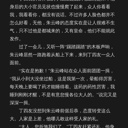
身后的大小官员见状也慢慢爬了起来，众人你看看
我，我看看你，都没有说话。不过许多人脸色都并不
怎么好看，无他，朱云峰的态度实在是让人很难不生
气，只不过他是都城来的，又有皇命，他们不能就此
发作。
过了一会儿，又听一阵“踢踏踢踏”的木板声响，
朱云峰居然一路跑着从船上下来，来到丁四友一众人
面前。
“实在是抱歉！”朱云峰站在众人面前团团一揖，
“我从小到大没坐过船，这是我第一次，晕船得厉害，
每天晚上要喝了药才能睡得着。这药的药性厉害，我
睡到刚刚才醒，不是有意怠慢各位大人的。”说完又是
深深一揖。
丁四友没想到朱云峰前倨后恭，态度转变这么
大。人家是上差，他哪儿敢这样受人家的礼。
“大人，您折煞我们了。”丁四友赶紧还礼，他身