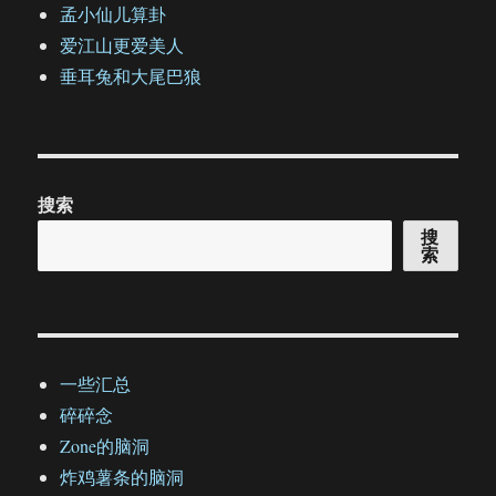
孟小仙儿算卦
爱江山更爱美人
垂耳兔和大尾巴狼
搜索
搜
索
一些汇总
碎碎念
Zone的脑洞
炸鸡薯条的脑洞