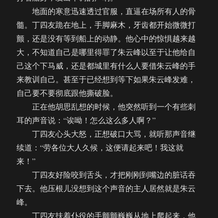
地面的寒意迅速透过官服，直逼在场所有人的骨
髓。丁四友跪在地上，手脚麻木，牙齿都开始微微打
颤，还是没有等到船上的动静。他心中的惊惧越来越
大，不知道自己是哪里得罪了朱云峰以至于让他给自
己这个下马威，还是都城里有什么人要借朱云峰的手
来教训自己。甚至于已经想到等下如果朱云峰发难，
自己要不要彻底跟他撕破脸。
正在他胡思乱想的时候，他突然听到一个有些刺
耳的声音说：“诶呦！怎么这么多人啊？”
丁四友心头大怒，正想破口大骂，就听那声音继
续道：“劳各位大人久候，这便请起来吧！我这就
来！”
丁四友好险咬到舌头，才把刚刚到嘴边的脏话吞
下去。他压根儿没想到这个声音的主人居然就是朱云
峰。
丁四友扶着仆役的手颤颤巍巍从地上爬起来，他