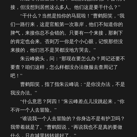
接，但没想到居然这么多人。他们这是要干什么？”
“干什么？当然是拍你的马屁啦！”曹鹤阳笑，“我
们一路行来，这是官船第一次靠岸，他们不知道你的
脾气，来接你总不会错的。只要有一个来接，那剩下
的肯定也会来。否则万一你是个小心眼，记恨那些没
来接的，他们岂不是哭都没地方哭去。”
朱云峰挠头，问：“那现在要怎么办？周记还要不
要查？咱们这样，怎么样都没办法微服去查周记了
吧！”
曹鹤阳笑，指了指朱云峰说：“是你没办法，不是
我没办法。”
“什么意思？阿四！”朱云峰差点儿没跳起来，“你
不许一个人去冒险。”
“谁说我一个人去冒险的？你身边不是有护卫吗？
我带着就是了。”曹鹤阳说，“再说我也不是真的要做
什么，只在城里转转就好了。”