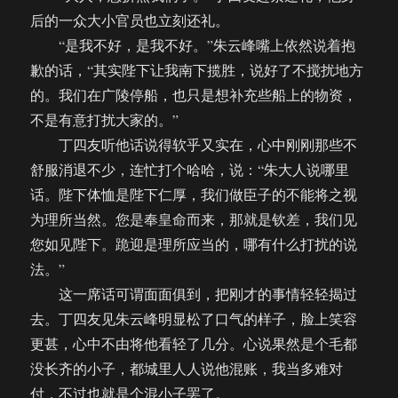
后的一众大小官员也立刻还礼。
“是我不好，是我不好。”朱云峰嘴上依然说着抱
歉的话，“其实陛下让我南下揽胜，说好了不搅扰地方
的。我们在广陵停船，也只是想补充些船上的物资，
不是有意打扰大家的。”
丁四友听他话说得软乎又实在，心中刚刚那些不
舒服消退不少，连忙打个哈哈，说：“朱大人说哪里
话。陛下体恤是陛下仁厚，我们做臣子的不能将之视
为理所当然。您是奉皇命而来，那就是钦差，我们见
您如见陛下。跪迎是理所应当的，哪有什么打扰的说
法。”
这一席话可谓面面俱到，把刚才的事情轻轻揭过
去。丁四友见朱云峰明显松了口气的样子，脸上笑容
更甚，心中不由将他看轻了几分。心说果然是个毛都
没长齐的小子，都城里人人说他混账，我当多难对
付，不过也就是个混小子罢了。