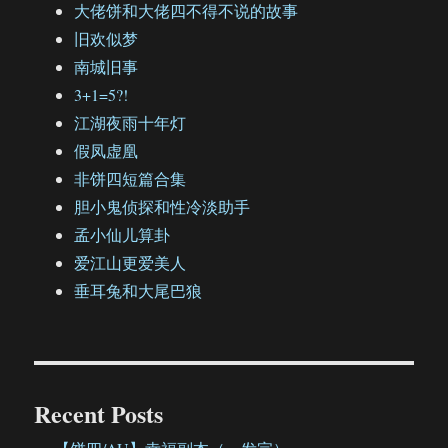
大佬饼和大佬四不得不说的故事
旧欢似梦
南城旧事
3+1=5?!
江湖夜雨十年灯
假凤虚凰
非饼四短篇合集
胆小鬼侦探和性冷淡助手
孟小仙儿算卦
爱江山更爱美人
垂耳兔和大尾巴狼
Recent Posts