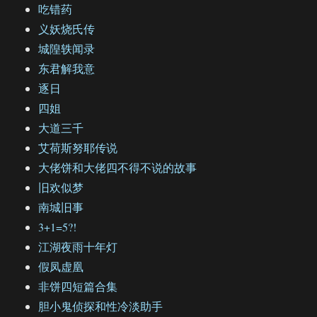
吃错药
义妖烧氏传
城隍轶闻录
东君解我意
逐日
四姐
大道三千
艾荷斯努耶传说
大佬饼和大佬四不得不说的故事
旧欢似梦
南城旧事
3+1=5?!
江湖夜雨十年灯
假凤虚凰
非饼四短篇合集
胆小鬼侦探和性冷淡助手