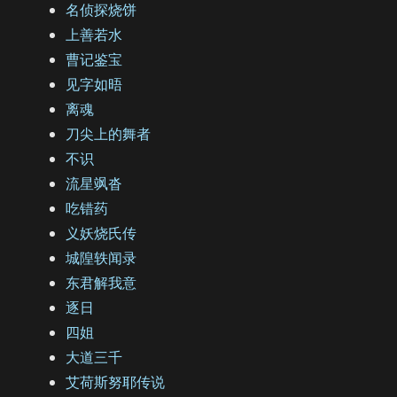
名侦探烧饼
上善若水
曹记鉴宝
见字如晤
离魂
刀尖上的舞者
不识
流星飒沓
吃错药
义妖烧氏传
城隍轶闻录
东君解我意
逐日
四姐
大道三千
艾荷斯努耶传说