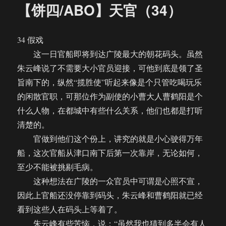
【饼四/ABO】天官（34）
34 假戏
这一日官船即将到达广陵最大的朝花码头。虽然
朱云峰说了不需要大小官员迎接，可他到底是领了圣
旨南下的，纵然“揽胜使”听起来像是个只管吃喝玩乐
的闲散官职，可那位作为副使的小曹大人曹鹤阳是个
什么人物，在都城中有些什么关系，他们也都是打听
清楚的。
官做到他们这个份上，讲究的就是小心驶得万年
船，这次官船从津口南下后第一次靠岸，无论如何，
至少不能被挑剔毛病。
这种想法在广陵的一众官员中可谓是心照不宣，
因此上官船还没停靠到码头，朱云峰和曹鹤阳就已经
看到这些人在码头上等着了。
朱云峰有些苦恼，说：“虽然我也猜到多半会有人