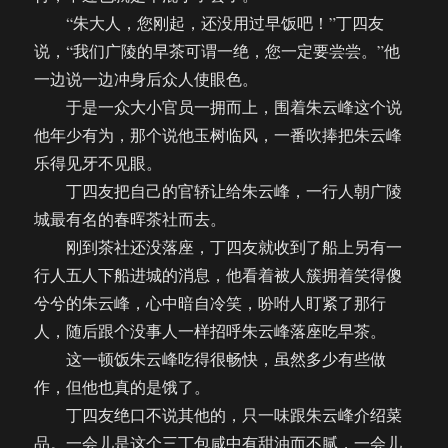
“朱大人，您刚起，还没用过早饭吧！”丁四友
说，“我们广陵的早茶可谓一绝，您一定要尝尝。”他
一边说一边冲身后众人使眼色。
于是一众大小官员一拥而上，围着朱云峰这个说
他年少有为，那个说他玉树临风，一番吹捧把朱云峰
乐得见牙不见眼。
丁四友把自己的官轿让给朱云峰，一行人朝广陵
城最有名的春晖茶社而去。
刚到茶社还没落座，丁四友就收到了船上另有一
行人五人下船进城的消息，他看着被人簇拥着笑得傻
兮兮的朱云峰，心中暗自冷笑，吩咐人盯紧了那行
人，随后跟个没事人一样招呼朱云峰落座吃早茶。
这一顿饭朱云峰吃得很畅快，虽然多少有些做
作，但他也真的是饿了。
丁四友绝口不说其他的，只一味跟朱云峰介绍菜
品。一会儿是这个三丁包咸中有甜油而不腻，一会儿