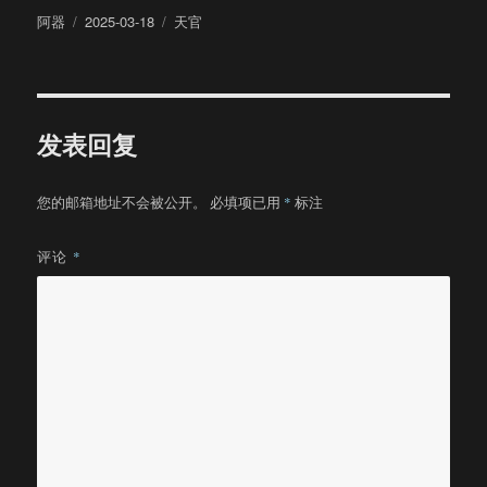
作
发
分
阿器
2025-03-18
天官
者
布
类
于
发表回复
您的邮箱地址不会被公开。
必填项已用
*
标注
评论
*