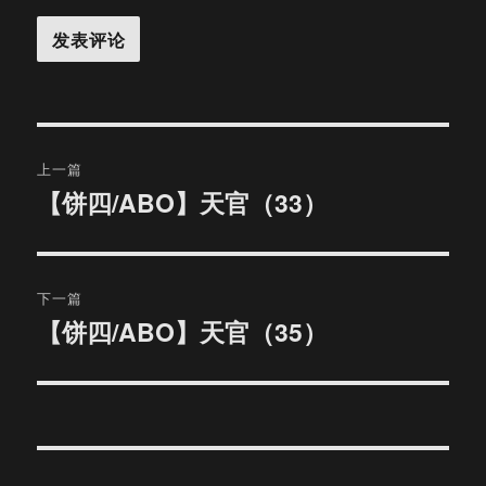
文
上一篇
章
【饼四/ABO】天官（33）
上
篇
导
文
航
章：
下一篇
【饼四/ABO】天官（35）
下
篇
文
章：