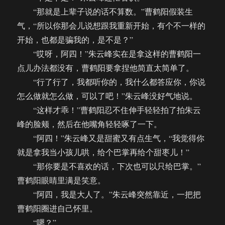
“那就是上辈子说的话不算数。”曹鹤阳假装生
气，“所以你那会儿说想跟我重新开始，有个不一样的
开始，也都是骗我的，是不是？”
“哎呀，阿四！”朱云峰实在是拿这样的曹鹤阳一
点儿办法都没有，曹鹤阳要拿捏他简直太简单了。
“行了行了，我都听你的，我什么都答应你，你说
怎么做就怎么做，可以了吧！”朱云峰没好气地说。
“这样才乖！”曹鹤阳忍不住伸手轻轻拍了拍朱云
峰的脸颊，然后在他嘴角轻轻啄了一下。
“阿四！”朱云峰又是甜蜜又有点生气，“我觉得你
就是拿我当小孩儿哄，给个巴掌再给个甜枣儿！”
“那你要是不喜欢的话，下次也可以只给巴掌。”
曹鹤阳眼睛里满是笑意。
“阿四，我是大人了。”朱云峰突然靠近，一把把
曹鹤阳圈进自己怀里。
“嗯？”