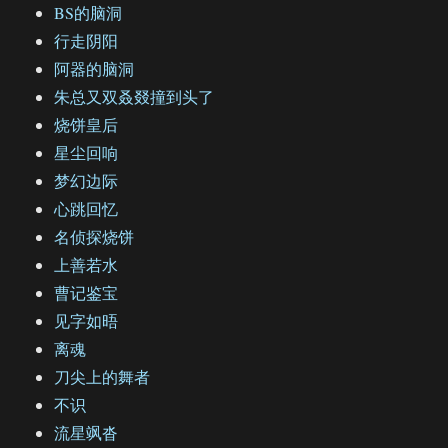
BS的脑洞
行走阴阳
阿器的脑洞
朱总又双叒叕撞到头了
烧饼皇后
星尘回响
梦幻边际
心跳回忆
名侦探烧饼
上善若水
曹记鉴宝
见字如晤
离魂
刀尖上的舞者
不识
流星飒沓