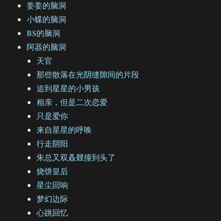
姜姜的脑洞
小蝶的脑洞
BS的脑洞
阿器的脑洞
天官
那些散落在光阴缝隙间的片段
追到星星的小男孩
相亲，但是二次恋爱
只是爱你
来自星星的呼唤
行走阴阳
朱总又双叒叕撞到头了
烧饼皇后
星尘回响
梦幻边际
心跳回忆