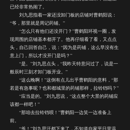
已经非常热闹了。
刘九思指着一家还没卸门板的店铺对曹鹤阳说：
“爷，那里就是周记药铺。”
“怎么只有他们还没开门？”曹鹤阳环视一圈，发
现周围的店铺基本都开了。他再仔细看了看，又点点
头，自己回答自己，说：“因为是药铺，这么早没有生
意上门，所以才没开门是吗？”
“是。”刘九思点头，“我昨天特意问过了，说是一
般辰时三刻才卸门板开业。”
“这么晚啊！”这倒有点儿出乎曹鹤阳的意料，“那
若是有急事呢？也和都城里的药铺那样，拉铃铛吗？”
“应当是的。”刘九思说，“这点整个大景的药铺应
该都一样吧！”
“那咱去拉铃铛呗！”曹鹤阳一边笑一边准备上
前。
“爷！”刘九思汗都下来了，不知道自家平日里温