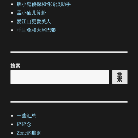
胆小鬼侦探和性冷淡助手
孟小仙儿算卦
爱江山更爱美人
垂耳兔和大尾巴狼
搜索
搜
索
一些汇总
碎碎念
Zone的脑洞