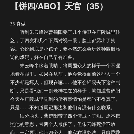
【饼四/ABO】天官（35）
35 真做
听到朱云峰说曹鹤阳要了几个侍卫在广陵城里转
悠，丁四友和几个下属对视一眼，脸上都露出了笑
容。心说到底是小孩子，要不然怎么会玩这种微服私
访的戏码，好在自己早有准备。
朱云峰半眯着眼睛，将周围众人的样子一个不漏
地看在眼里。如果在从前，他会觉得面前这些人一个
不少都是坏人，但现在嘛……他不会轻易去下这种判
断，只是看他们一副老神在在的样子，就知道曹鹤阳
今天在广陵城里见到的所有事情怕是都当不得真了。
只是……不知道周记那边和他们有没有什么联系。
话分两头，曹鹤阳带了四个侍卫下了船。原本按
照他的意思，带两个人最多了，但朱云峰死活不放
心，一定要让他带四个人，他实在没办法，只能乖乖