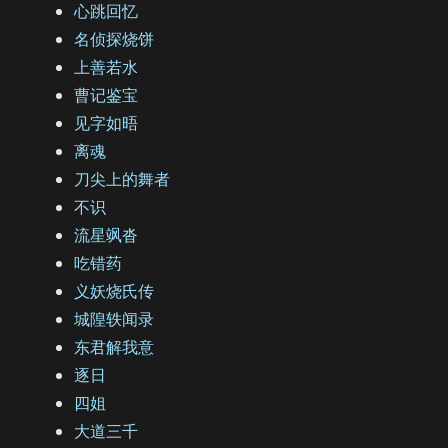
心跳回忆
名侦探烧饼
上善若水
曹记鉴宝
见字如晤
离魂
刀尖上的舞者
不识
流星飒沓
吃错药
义妖烧氏传
城隍轶闻录
东君解我意
逐日
四姐
大道三千