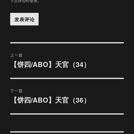
下次评论时使用。
文
上一篇
章
【饼四/ABO】天官（34）
上
篇
导
文
航
章：
下一篇
【饼四/ABO】天官（36）
下
篇
文
章：