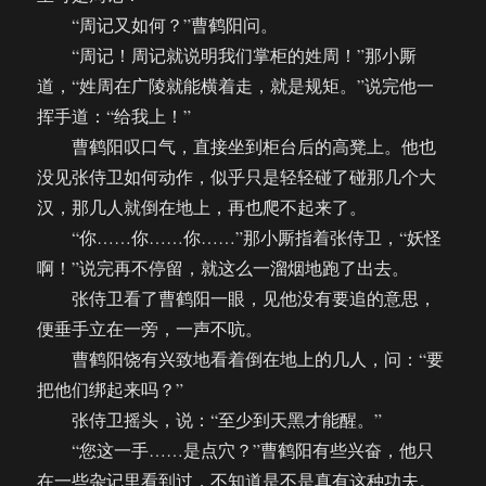
“周记又如何？”曹鹤阳问。
“周记！周记就说明我们掌柜的姓周！”那小厮
道，“姓周在广陵就能横着走，就是规矩。”说完他一
挥手道：“给我上！”
曹鹤阳叹口气，直接坐到柜台后的高凳上。他也
没见张侍卫如何动作，似乎只是轻轻碰了碰那几个大
汉，那几人就倒在地上，再也爬不起来了。
“你……你……你……”那小厮指着张侍卫，“妖怪
啊！”说完再不停留，就这么一溜烟地跑了出去。
张侍卫看了曹鹤阳一眼，见他没有要追的意思，
便垂手立在一旁，一声不吭。
曹鹤阳饶有兴致地看着倒在地上的几人，问：“要
把他们绑起来吗？”
张侍卫摇头，说：“至少到天黑才能醒。”
“您这一手……是点穴？”曹鹤阳有些兴奋，他只
在一些杂记里看到过，不知道是不是真有这种功夫。