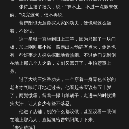
张侍卫摇了摇头，说：“算不上。不过一点微末伎
俩。”说完这句，便不再说。
曹鹤阳也无意窥探人家的功夫，便也就这么坐
着，不说话。
这一坐就一直坐到日上三竿，因为只卸了一块门
板，加上刚刚那小厮一路跑出去动静有点大，倒是也
有一些好事之人探头探脑地看热闹。不过他们见到倒
在地上那几个人之后，立刻又离开了，生怕惹事上
身。
过了大约三炷香功夫，一个穿着一身青色长衫的
老者才气喘吁吁地赶过来。他看起来应该有五十岁
了，两鬓微霜，留着一撮山羊胡子，走进来的时候满
头大汗，让人多少有些不落忍。
他进了店铺，别的什么都没做，甚至没看一眼倒
在地上那几人，直挺挺给曹鹤阳跪了下来。
【未完待续】