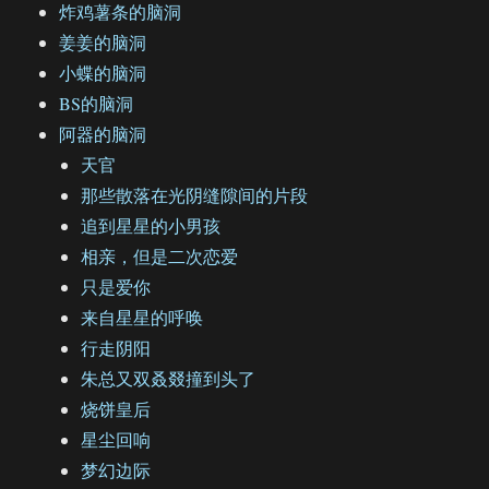
炸鸡薯条的脑洞
姜姜的脑洞
小蝶的脑洞
BS的脑洞
阿器的脑洞
天官
那些散落在光阴缝隙间的片段
追到星星的小男孩
相亲，但是二次恋爱
只是爱你
来自星星的呼唤
行走阴阳
朱总又双叒叕撞到头了
烧饼皇后
星尘回响
梦幻边际