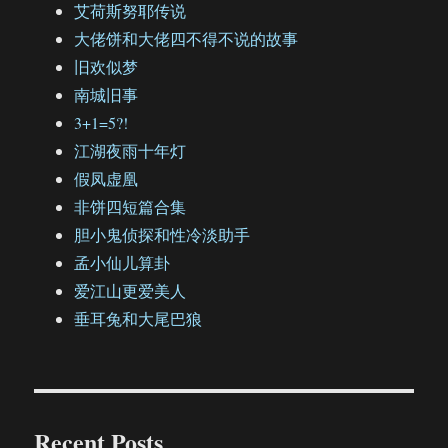
艾荷斯努耶传说
大佬饼和大佬四不得不说的故事
旧欢似梦
南城旧事
3+1=5?!
江湖夜雨十年灯
假凤虚凰
非饼四短篇合集
胆小鬼侦探和性冷淡助手
孟小仙儿算卦
爱江山更爱美人
垂耳兔和大尾巴狼
Recent Posts