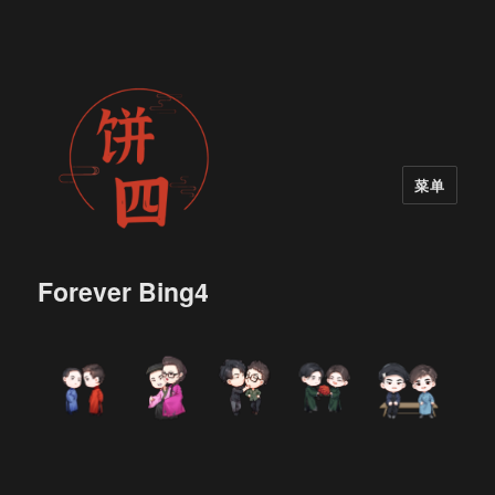
菜单
Forever Bing4