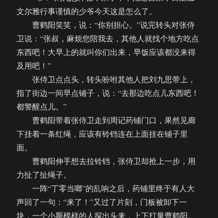
文尔雅行事谨慎的少爷今天这是怎么了。
曹鹤阳笑笑，说：“你别担心。”说完转头对张侍
卫说：“张叔，麻烦您陪我去，其他人就找个地方吃点
东西吧！大早上的就叫你们出来，早饭应该都没来得
及用吧！”
张侍卫点点头，转头吩咐其他人把刘九思带上，
指了街边一间早点铺子，说：“去那边吃点儿东西吧！
都警醒点儿。”
曹鹤阳带着张侍卫走到周记药铺门口，果然见廊
下挂着一条红绳，应该有铃铛连在上面挂在铺子里
面。
曹鹤阳伸手想去拉铃铛，张侍卫却抢上一步，用
力扯了扯绳子。
一阵“丁零当啷”的乱响之后，药铺里终于有人大
声回了一句：“来了！”又过了片刻，门板被卸下一
块，一个小厮模样的人探出头来，上下打量曹鹤阳。