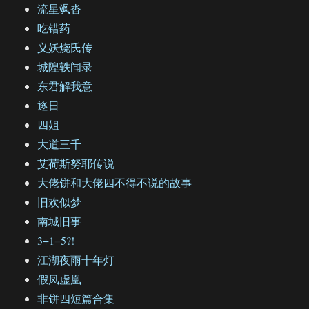
流星飒沓
吃错药
义妖烧氏传
城隍轶闻录
东君解我意
逐日
四姐
大道三千
艾荷斯努耶传说
大佬饼和大佬四不得不说的故事
旧欢似梦
南城旧事
3+1=5?!
江湖夜雨十年灯
假凤虚凰
非饼四短篇合集