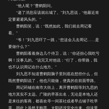
“他人呢？”曹鹤阳问。
“递了消息应该就出城了。”刘九思说，“他最近肯
定要避避风头的。”
曹鹤阳笑，说：“既然如此，我们就去周记看
看。”
“爷！”刘九思吓了一跳，“您这会儿去周记……是
要做什么？”
曹鹤阳看着身边几个侍卫，说：“你还担心我吃亏
啊！没事儿的。”说完又对他说：“行了，你带路，我
也不认识周记在什么地方。”
刘九思不知道曹鹤阳脑子里到底在想些什么，但
既然曹鹤阳说了，他也只能做，便真的在前面带路。
周记药铺在南市大街上，离开曹鹤阳等刘九思的
地方其实不太远。广陵的早茶出名，无论是本地人还
是来往的客商，都喜欢寻一间茶社或者早点铺子吃早
茶，因此上虽然天刚亮，太阳还没完全出来，但这里