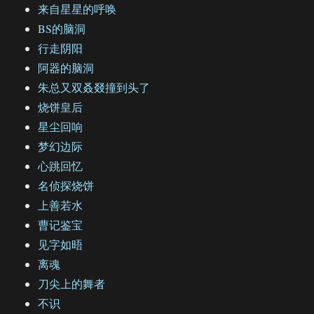
来自星星的呼唤
BS的脑洞
行走阴阳
阿器的脑洞
朱总又双叒叕撞到头了
烧饼皇后
星尘回响
梦幻边际
心跳回忆
名侦探烧饼
上善若水
曹记鉴宝
见字如晤
离魂
刀尖上的舞者
不识