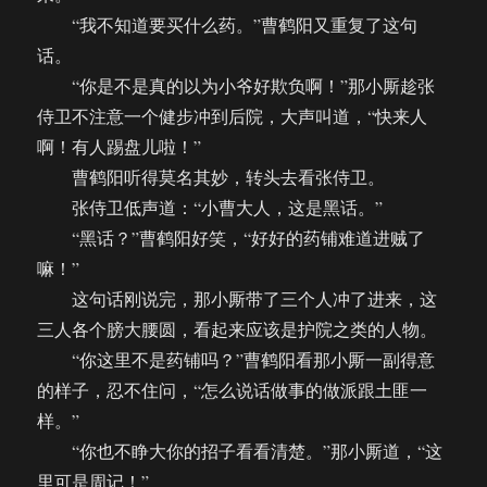
“我不知道要买什么药。”曹鹤阳又重复了这句
话。
“你是不是真的以为小爷好欺负啊！”那小厮趁张
侍卫不注意一个健步冲到后院，大声叫道，“快来人
啊！有人踢盘儿啦！”
曹鹤阳听得莫名其妙，转头去看张侍卫。
张侍卫低声道：“小曹大人，这是黑话。”
“黑话？”曹鹤阳好笑，“好好的药铺难道进贼了
嘛！”
这句话刚说完，那小厮带了三个人冲了进来，这
三人各个膀大腰圆，看起来应该是护院之类的人物。
“你这里不是药铺吗？”曹鹤阳看那小厮一副得意
的样子，忍不住问，“怎么说话做事的做派跟土匪一
样。”
“你也不睁大你的招子看看清楚。”那小厮道，“这
里可是周记！”