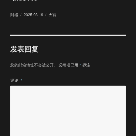
作
发
分
阿器
2025-03-19
天官
者
布
类
于
发表回复
您的邮箱地址不会被公开。
必填项已用
*
标注
评论
*