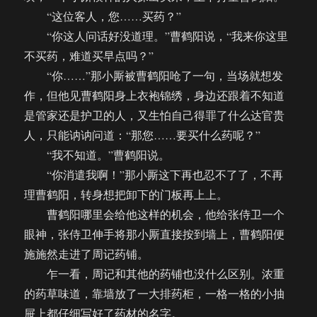
“这位客人，您……买药？”
“你这人问话好没道理。”曹鹤阳说，“我来你这里
不买药，难道买早点吗？”
“你……”那小厮被曹鹤阳呛了一句，当场就想发
作，但他见曹鹤阳身上衣袍锦绣，身边还跟着不知道
是管家还是护卫的人，又生怕自己得罪了什么达官贵
人，只能讷讷问道：“那您……要买什么药呢？”
“我不知道。”曹鹤阳说。
“你消遣我啊！”那小厮这下再也忍不了了，不再
理曹鹤阳，转身想把卸下的门板再上上。
曹鹤阳哪里会给他这样的机会，他给张侍卫一个
眼神，张侍卫伸手将那小厮直接按到墙上，曹鹤阳便
施施然走进了周记药铺。
乍一看，周记和其他的药铺也没什么区别。浓重
的药草味道，靠墙放了一大排药柜，一格一格的小抽
屉上都仔细写好了药材的名字。