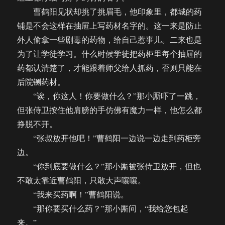
曹鹤阳见状却挑了挑眉毛，他印象里，都城的药
铺是不会这样在抽屉上写药材名字的。这一来是防止
外人偷拿一些剧毒的药物，给自己惹事儿。二来也是
为了让学徒学习。什么时候学徒把药柜里每个抽屉的
药都认清楚了，才能跟着师父给人抓药，否则只能在
后院铡药材。
“诶，你这人！你要做什么？”那小厮吓了一跳，
但张侍卫按住他肩膀的手仿佛有魔力一样，他怎么都
挣脱不开。
“张叔放开他吧！”曹鹤阳一边说一边走到药柜旁
边。
“你到底要做什么？”那小厮被张侍卫放开，但也
不敢太靠近曹鹤阳，只敢大声嚷嚷。
“我来买药啊！”曹鹤阳说。
“那你要买什么药？”那小厮问，“我给您包起
来。”