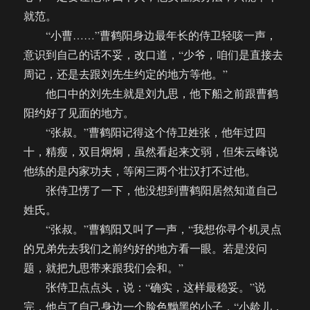
就范。
“小曹……”曹鹤阳身边最年长的侍卫轻咳一声，
意识到自己的话不妥，改口道，“少爷，咱们是直接去
周记，还是去跟刘先生约定的地方等他。”
他口中的刘先生就是刘九思，他下船之前跟曹鹤
阳约好了见面的地方。
“张叔。”曹鹤阳记得这个侍卫姓张，他年过四
十，精瘦，双目炯炯，虽然看起来文弱，但朱云峰说
他练的是内家功夫，等闲三两个壮汉打不过他。
张侍卫愣了一下，他没想到曹鹤阳居然知道自己
姓氏。
“张叔。”曹鹤阳又叫了一声，“我想你寻个机灵点
的兄弟先去我们之前约好的地方看一眼。若是没问
题，就把九思带来跟我们会和。”
张侍卫点点头，说：“确实，这样最稳妥。”说
完，他点了自己身边一个脸色黝黑的小子，“小龄儿，