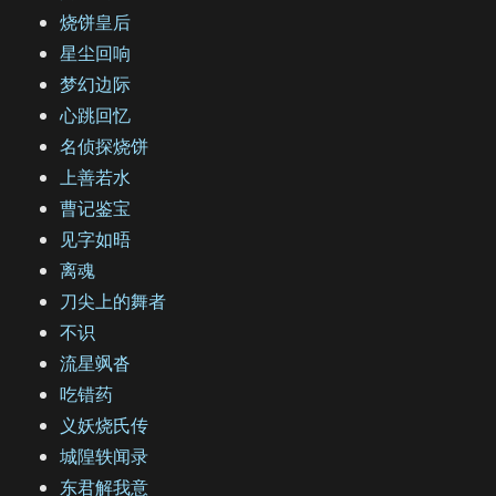
烧饼皇后
星尘回响
梦幻边际
心跳回忆
名侦探烧饼
上善若水
曹记鉴宝
见字如晤
离魂
刀尖上的舞者
不识
流星飒沓
吃错药
义妖烧氏传
城隍轶闻录
东君解我意