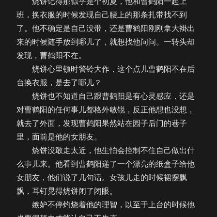
烧饼记得那似乎是个初夏，他和曹鹤阳一起上
班，换衣服的时候发现自己腰上的那条扎带找不到
了。他不确定是自己没带，还是曹鹤阳刚刚拿大褂出
来的时候随手放到哪儿了，就想找他问问。一转头却
发现，曹鹤阳不在。
烧饼心里顿时警铃大作，这个点儿曹鹤阳不在后
台换衣服，是去了哪儿？
烧饼也不知道自己跟曹鹤阳是有心灵感应，还是
对曹鹤阳的任何事儿都格外敏锐，反正他想也没想，
就去了外面，发现曹鹤阳果然站在园子后门的巷子
里，面前是他的女朋友。
烧饼没敢走太近，他生怕会控制不住自己做出什
么事儿来。他看到曹鹤阳递了一个漂亮的纸盒子给他
女朋友，他们说了几句话。女孩儿走的时候裙摆飘
飘，耳钉晃得烧饼闭了闭眼。
嫉妒不停灼烧着他的理智，以至于上台的时候他