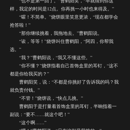
“也不是第一回了。”曹鹤阳笑，“早就猜到你这
样，我定的时间是12点。你再挑一小时也来得及。”
“嚯！不简单。”烧饼眼里笑意更浓，“现在都学会
抢答啦！”
“那你继续挑着，我拖地去。”曹鹤阳说。
“诶，等等！”烧饼叫住曹鹤阳，“阿四，你帮我
选。”
“我？”曹鹤阳说，“我又不懂这些。”
“你不懂？”烧饼指着自己首饰盒里的耳钉，“这不
都是你给我买的？”
曹鹤阳笑，说：“不都是你挑好了告诉我的吗？我
就负责付钱。”
“不管！”烧饼说，“快点儿挑。”
曹鹤阳于是打量着首饰盒里的耳钉，半晌指着一
副说：“要不……就这个吧！”
“这个啊……”