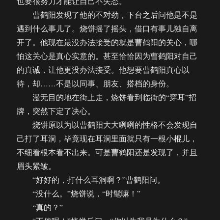
也要很努力才能让自己不失态。
曹鹤阳发现了他的不对劲，下台之后问他是不是
遇到什么事儿了。烧饼摇了摇头，借口有事儿独自离
开了。他现在最没办法接受的就是曹鹤阳的关心，哪
怕这关心是真心实意的。甚至恰恰因为曹鹤阳对自己
的真诚，让他更没办法接受。他想要曹鹤阳真心以
待，却……不是以同事、朋友、搭档的身份。
漫无目的地在街上走，烧饼看到临街的“穿耳”招
牌，突然下定了决心。
烧饼原以为以曹鹤阳大大咧咧的性格不会发现自
己打了耳洞，毕竟现在耳洞里面就只有一根小棍儿，
不细看根本看不出来。可是曹鹤阳还是发现了，并且
眉头紧皱。
“好好的，打什么耳洞啊？”曹鹤阳问。
“没什么。”烧饼说，“时髦嘛！”
“真的？”