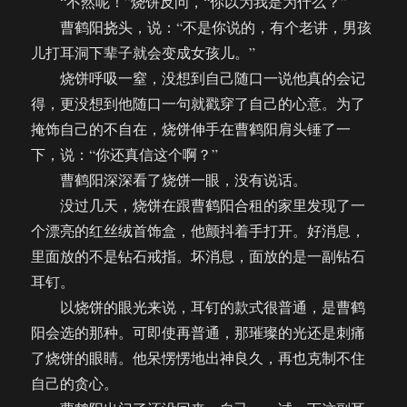
“不然呢！”烧饼反问，“你以为我是为什么？”
曹鹤阳挠头，说：“不是你说的，有个老讲，男孩
儿打耳洞下辈子就会变成女孩儿。”
烧饼呼吸一窒，没想到自己随口一说他真的会记
得，更没想到他随口一句就戳穿了自己的心意。为了
掩饰自己的不自在，烧饼伸手在曹鹤阳肩头锤了一
下，说：“你还真信这个啊？”
曹鹤阳深深看了烧饼一眼，没有说话。
没过几天，烧饼在跟曹鹤阳合租的家里发现了一
个漂亮的红丝绒首饰盒，他颤抖着手打开。好消息，
里面放的不是钻石戒指。坏消息，面放的是一副钻石
耳钉。
以烧饼的眼光来说，耳钉的款式很普通，是曹鹤
阳会选的那种。可即使再普通，那璀璨的光还是刺痛
了烧饼的眼睛。他呆愣愣地出神良久，再也克制不住
自己的贪心。