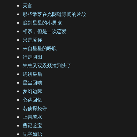
天官
那些散落在光阴缝隙间的片段
追到星星的小男孩
相亲，但是二次恋爱
只是爱你
来自星星的呼唤
行走阴阳
朱总又双叒叕撞到头了
烧饼皇后
星尘回响
梦幻边际
心跳回忆
名侦探烧饼
上善若水
曹记鉴宝
见字如晤