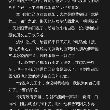
说社里的八卦也好，讨论活也好，讲自己没看过的动
画片也好，只要是曹鹤阳说的，他都喜欢。
意识到自己喜欢曹鹤阳，大约是跟曹鹤阳正式搭
档三、四年之后。那天他从哈尔滨回北京，明明提前
一天就跟曹鹤阳说了，盼着他来接自己，没想到他却
跟女朋友去了欢乐谷。
烧饼很生气，给曹鹤阳打了好几个电话他才接。
电话接通之后，没说两句就听到曹鹤阳女朋友催着他
买冰激凌的声音，烧饼眼眶一下就红了。
那天烧饼自己拖着行李走了很久，才想起来打
车，他一直都没想通自己到底是怎么了。直到曹鹤阳
回来跟他道歉他才明白自己的心意。
“你说今儿回来，也没叫我接站，我以为你都安排
好了。”曹鹤阳说。
“我有没有安排，你就不能问一声啊！”烧饼冲口
而出，随后就意识到不妥。哪怕他和曹鹤阳关系再