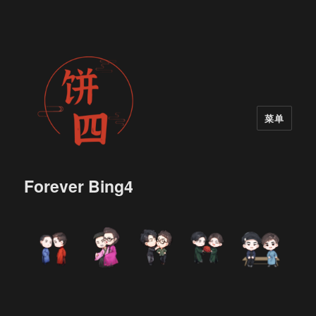
菜单
Forever Bing4