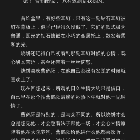
“嗯！”曹鹤阳说，“只有这副是我挑的。”
首饰盒里，有好些耳钉，只有这一副钻石耳钉被
钉在背板上，似乎已经很久没戴了。它们的款式极为
普通，圆形的钻石镶嵌在小巧的金属托上，散发着柔
和的光。
烧饼还记得自己初看到那副耳钉时候的心情，既
心酸又苦涩，甚至还带着一丝丝恼怒。
烧饼喜欢曹鹤阳，在他自己都没有发觉的时候就
喜欢上了。
现在回想起来，所谓的日久生情大约只是借口，
自己早在那个拍曹鹤阳肩膀的闷热下午就对他一见钟
情了。
曹鹤阳是特别的，是与众不同的。所以烧饼才会
总是想见他，才会憋着法子跟他一场，才会心甘情愿
陪着他在大院养狗。曹鹤阳给他讲什么他都喜欢听，