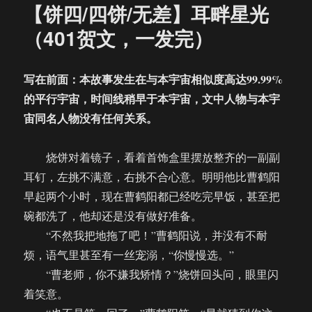
【饼四/四饼/无差】耳畔星光
（401贺文，一发完）
写在前面：本故事发生在与本宇宙相似度高达99.99%
的平行宇宙，时间线稍早于本宇宙，文中人物与本宇
宙同名人物没有任何关系。
烧饼对着镜子，看着首饰盒里摆放整齐的一副副
耳钉，左挑不满意，右挑不合心意。明明他比曹鹤阳
早起两个小时，现在曹鹤阳都已经吃完早饭，甚至把
碗都洗了，他却还是没有做好准备。
“不然我把地拖了吧！”曹鹤阳说，并没有不耐
烦，语气里甚至有一丝宠溺，“你慢慢选。”
“曹老师，你不嫌我矫情？”烧饼回头问，眼里闪
着笑意。