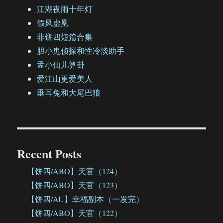
江湖夜雨十年灯
假凤虚凰
非饼四短篇合集
胆小鬼侦探和性冷淡助手
孟小仙儿算卦
爱江山更爱美人
垂耳兔和大尾巴狼
Recent Posts
【饼四/ABO】天官（124）
【饼四/ABO】天官（123）
【饼四/AU】幸福副本（一发完）
【饼四/ABO】天官（122）