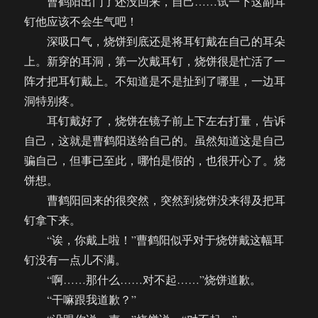
曹鹤阳出门了还没回来，自己……试一下这副耳
钉他应该不会生气吧！
深吸口气，烧饼到底还是将耳钉戴在自己的耳朵
上。新穿的耳洞，第一次戴耳钉，烧饼很是忙活了一
阵才把耳钉戴上。不知道是不是扯到了哪里，一边耳
洞特别疼。
耳钉戴好了，烧饼在镜子前上下左右打量，告诉
自己，这就是曹鹤阳送给自己的。虽然知道这是自己
骗自己，但事已至此，哪怕是假的，也很开心了。烧
饼想。
曹鹤阳回来的很突然，突然到烧饼没来得及把耳
钉拿下来。
“诶，你戴上啦！”曹鹤阳似乎对于烧饼戴这幅耳
钉没有一点儿不满。
“啊……那什么……对不起……”烧饼道歉。
“干嘛跟我道歉？”