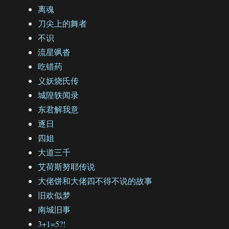
离魂
刀尖上的舞者
不识
流星飒沓
吃错药
义妖烧氏传
城隍轶闻录
东君解我意
逐日
四姐
大道三千
艾荷斯努耶传说
大佬饼和大佬四不得不说的故事
旧欢似梦
南城旧事
3+1=5?!