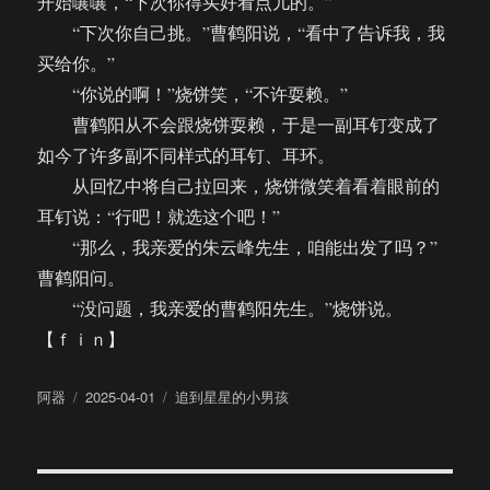
开始嚷嚷，“下次你得买好看点儿的。”
“下次你自己挑。”曹鹤阳说，“看中了告诉我，我
买给你。”
“你说的啊！”烧饼笑，“不许耍赖。”
曹鹤阳从不会跟烧饼耍赖，于是一副耳钉变成了
如今了许多副不同样式的耳钉、耳环。
从回忆中将自己拉回来，烧饼微笑着看着眼前的
耳钉说：“行吧！就选这个吧！”
“那么，我亲爱的朱云峰先生，咱能出发了吗？”
曹鹤阳问。
“没问题，我亲爱的曹鹤阳先生。”烧饼说。
【ｆｉｎ】
作
发
分
阿器
2025-04-01
追到星星的小男孩
者
布
类
于