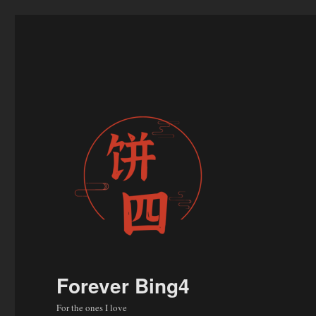
Forever Bing4
For the ones I love