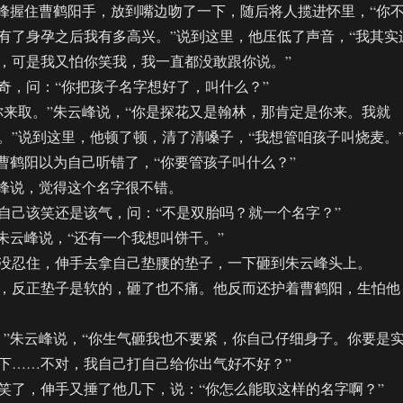
握住曹鹤阳手，放到嘴边吻了一下，随后将人揽进怀里，“你
有了身孕之后我有多高兴。”说到这里，他压低了声音，“我其实
，可是我又怕你笑我，我一直都没敢跟你说。”
，问：“你把孩子名字想好了，叫什么？”
取。”朱云峰说，“你是探花又是翰林，那肯定是你来。我就
。”说到这里，他顿了顿，清了清嗓子，“我想管咱孩子叫烧麦。
鹤阳以为自己听错了，“你要管孩子叫什么？”
峰说，觉得这个名字很不错。
己该笑还是该气，问：“不是双胎吗？就一个名字？”
云峰说，“还有一个我想叫饼干。”
忍住，伸手去拿自己垫腰的垫子，一下砸到朱云峰头上。
反正垫子是软的，砸了也不痛。他反而还护着曹鹤阳，生怕他
朱云峰说，“你生气砸我也不要紧，你自己仔细身子。你要是
下……不对，我自己打自己给你出气好不好？”
了，伸手又捶了他几下，说：“你怎么能取这样的名字啊？”