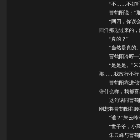
“不……不好吗？
曹鹤阳说：“那
“阿四，你误会了
西洋那边过来的，
“真的？”
“当然是真的。”
曹鹤阳冷哼一声
“是是是。”朱云
那……我改行不行
曹鹤阳靠进他怀里
饼什么样，我都喜
这句话同曹鹤阳
刚想将曹鹤阳拦腰
“谁？”朱云峰
“世子爷，小高
朱云峰与曹鹤阳