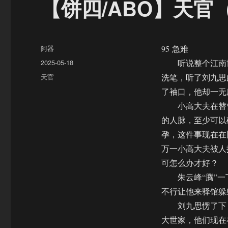
【饼四/ABO】天官（
作
阿器
95 急难
者
发
2025-05-18
听说整个江南世
布
分
天官
洗笔，听了刘九思
于
类
了袖口，他却一无
小高大夫在替曹
的人脉，至少可以
孕，这件事现在在
万一小高大夫被人
可怎么办才好？
朱云峰“腾”一下
不行让他来驿馆躲
刘九思愣了下，
大世家，他们现在