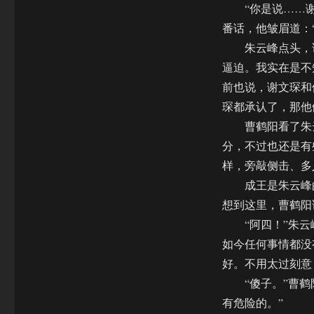
“你是说……谢
番话，他皱眉道：
朱云峰点头，说
逼迫。我实在是不
前也说，谢文琛和
琛都承认了，那他
曹鹤阳看了朱云
分，不过也还是有
样，旁敲侧击、多
成王是朱云峰的
想到这里，曹鹤阳
“阿四！”朱云峰
如今任何事情都没
好。不用太过刻意
“傻子。”曹鹤阳
有危险的。”