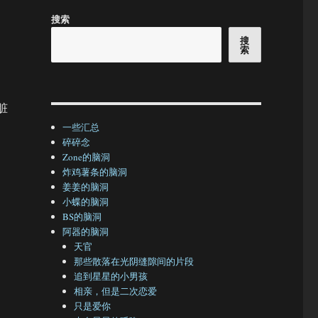
搜索
搜
索
脏
一些汇总
碎碎念
Zone的脑洞
炸鸡薯条的脑洞
姜姜的脑洞
小蝶的脑洞
BS的脑洞
阿器的脑洞
？
天官
那些散落在光阴缝隙间的片段
追到星星的小男孩
相亲，但是二次恋爱
只是爱你