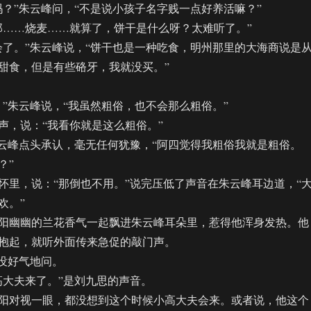
”朱云峰问，“不是说小孩子名字贱一点好养活嘛？”
……烧麦……就算了，饼干是什么呀？太难听了。”
。”朱云峰说，“饼干也是一种吃食，明州那里的大海商说是
甜食，但是有些硌牙，我就没买。”
朱云峰说，“我虽然粗俗，也不会那么粗俗。”
，说：“我看你就是这么粗俗。”
峰点头承认，毫无任何犹豫，“阿四觉得我粗俗我就是粗俗。
？”
，说：“那倒也不用。”说完压低了声音在朱云峰耳边道，“
欢。”
幽幽的兰花香气一起飘进朱云峰耳朵里，惹得他浑身发热。他
抱起，就听外面传来急促的敲门声。
没好气地问。
大夫来了。”是刘九思的声音。
对视一眼，都没想到这个时候小高大夫会来。或者说，他这个