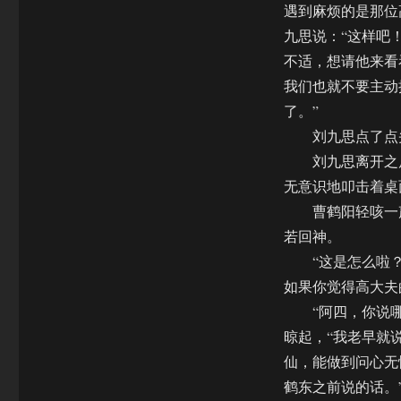
遇到麻烦的是那位
九思说：“这样吧
不适，想请他来看
我们也就不要主动
了。”
刘九思点了点头
刘九思离开之后
无意识地叩击着桌
曹鹤阳轻咳一声
若回神。
“这是怎么啦？”
如果你觉得高大夫
“阿四，你说哪
晾起，“我老早就
仙，能做到问心无
鹤东之前说的话。