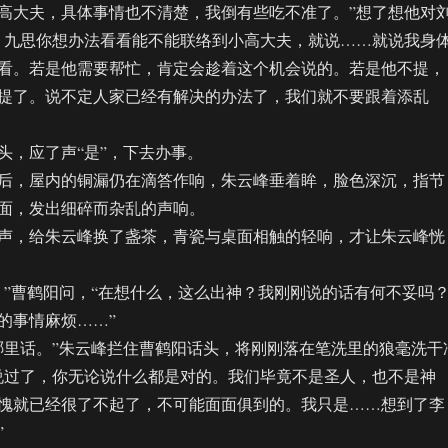
高大夫，具体事情也不清楚，我倒有些吃不准了。”想了想他对
！九思你想办法看看能不能联络到小高大夫，就说……就说我身
看。若是他需要帮忙，肯定会趁着这个机会说的。若是他不提，
提了。说不定人家已经有解决的办法了，我们就不要跟着添乱
，应了声“是”，下去办事。
，屋内的铜漏仍在滴答作响，朱云峰垂着眸，脸色深沉，指节
面，发出细碎而杂乱的声响。
，给朱云峰换了盏茶，青瓷与桌面相触的轻响，才让朱云峰恍
曹鹤阳问，“在想什么，这么出神？我刚刚说的话有何不妥吗
的事情麻烦……”
里话。”朱云峰拦住曹鹤阳话头，将刚刚落在笔洗里的狼毫洗干
说过了，你无论说什么都是对的。我们毕竟不是圣人，也不是神
愧就已经很了不起了，不可能面面俱到的。我只是……想到了李
”