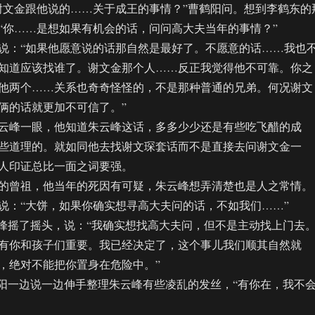
文金跟他说的……关于成王的事情？”曹鹤阳问。想到李鹤东的
“你……是想如果有机会的话，问问高大夫当年的事情？”
：“如果他愿意说的话那自然是最好了。不愿意的话……我也
知道应该找谁了。谢文金那个人……反正我觉得他不可靠。你之
他两个……关系也奇奇怪怪的，不是那种普通的兄弟。何况谢文
俩的话就更加不可信了。”
峰一眼，他知道朱云峰这话，多多少少还是有些吃飞醋的成
些道理的。就如同他去找谢文琛套话而不是直接去问谢文金一
人印证总比一面之词要强。
曾祖，他当年的死因有可疑，朱云峰想弄清楚也是人之常情。
说：“大饼，如果你确实想寻高大夫问的话，不如我们……”
摇了摇头，说：“我确实想找高大夫问，但不是主动找上门去
有你和孩子们重要。我已经决定了，这个事儿我们顺其自然就
，绝对不能把你置身在危险中。”
一边说一边伸手整理朱云峰有些凌乱的发丝，“有你在，我不