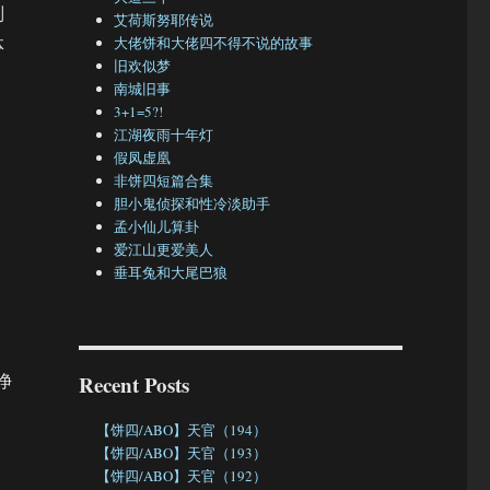
刘
艾荷斯努耶传说
体
大佬饼和大佬四不得不说的故事
旧欢似梦
南城旧事
3+1=5?!
江湖夜雨十年灯
假凤虚凰
非饼四短篇合集
胆小鬼侦探和性冷淡助手
孟小仙儿算卦
爱江山更爱美人
垂耳兔和大尾巴狼
？
净
Recent Posts
【饼四/ABO】天官（194）
【饼四/ABO】天官（193）
【饼四/ABO】天官（192）