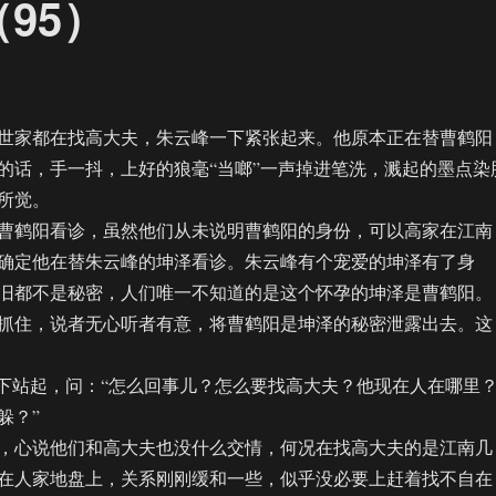
95）
家都在找高大夫，朱云峰一下紧张起来。他原本正在替曹鹤阳
的话，手一抖，上好的狼毫“当啷”一声掉进笔洗，溅起的墨点染
所觉。
鹤阳看诊，虽然他们从未说明曹鹤阳的身份，可以高家在江南
确定他在替朱云峰的坤泽看诊。朱云峰有个宠爱的坤泽有了身
旧都不是秘密，人们唯一不知道的是这个怀孕的坤泽是曹鹤阳。
抓住，说者无心听者有意，将曹鹤阳是坤泽的秘密泄露出去。这
站起，问：“怎么回事儿？怎么要找高大夫？他现在人在哪里
躲？”
心说他们和高大夫也没什么交情，何况在找高大夫的是江南几
在人家地盘上，关系刚刚缓和一些，似乎没必要上赶着找不自在