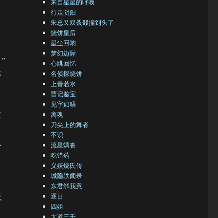
来自星星的呼唤
行走阴阳
朱总又双叒叕撞到头了
烧饼皇后
星尘回响
梦幻边际
”
心跳回忆
那
名侦探烧饼
上善若水
曹记鉴宝
见字如晤
怎
离魂
刀尖上的舞者
不识
么
流星飒沓
吃错药
义妖烧氏传
城隍轶闻录
东君解我意
夫
逐日
四姐
大道三千