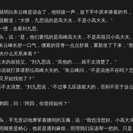
明白朱云峰是误会了，他轻咳一声，放下手中原本捧着的书，
提醒道：“大饼，九思说的是高大夫，不是小高大夫。”
一愣，去看刘九思。
，说：“是，他们要找的是高峰高大夫，不是高筱贝小高大夫。
云峰长舒一口气，绷紧的背脊一点点舒展，重新坐了下来，“
夫什么关系来着？”
的叔祖父。”刘九思说，“其他的……就不太清楚了。”
就打算请那位高峰大夫的。”朱云峰问，“不是说他不在吗？
又开始找他了？”
太清楚。”刘九思说，“不过事儿应该挺大的，否则不至于这
阳，问：“阿四，你觉得如何？”
，手无意识地摩挲着腰间的玉佩，说：“我也没想好。小高大
照顾更是精心，他若是遇到麻烦，照理我们应该帮一把的。只是