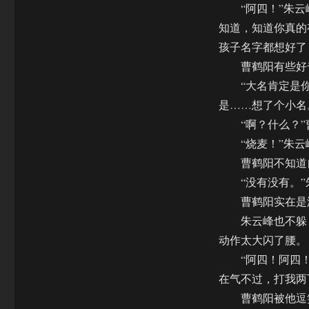
“阿四！”朱云峰
知道，知道你真的
孩子名字都想好了
曹鹤阳有些好奇
“大名肯定是你来
是……想了个小名
“啊？什么？”曹
“烧麦！”朱云
曹鹤阳不知道自
“没有没有。”朱
曹鹤阳实在是没
朱云峰也不躲，
动作太大闪了腰。
“阿四！阿四！”
在气不过，打我两
曹鹤阳被他逗笑