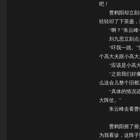
吧！
曹鹤阳却立刻就
轻轻叩了下茶盏，
“啊？”朱云峰
刘九思立刻点头
“吓我一跳。”朱
个高大夫跟小高大
“应该是小高大夫
“之前我们好像说
么这会儿整个旧都
“具体的情况还不
大阵仗。”
朱云峰去看曹鹤
曹鹤阳摇了摇头
为我看诊，这阵子