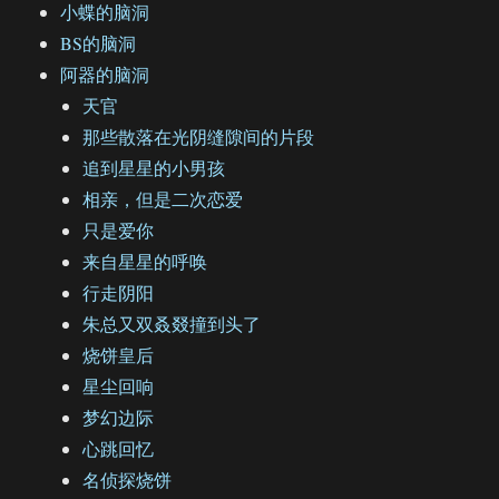
小蝶的脑洞
BS的脑洞
阿器的脑洞
天官
那些散落在光阴缝隙间的片段
追到星星的小男孩
相亲，但是二次恋爱
只是爱你
来自星星的呼唤
行走阴阳
朱总又双叒叕撞到头了
烧饼皇后
星尘回响
梦幻边际
心跳回忆
名侦探烧饼