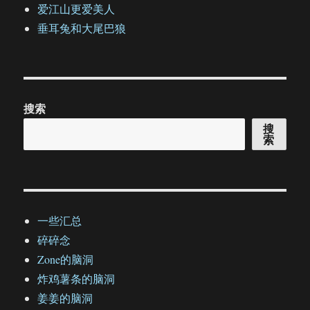
爱江山更爱美人
垂耳兔和大尾巴狼
搜索
搜
索
一些汇总
碎碎念
Zone的脑洞
炸鸡薯条的脑洞
姜姜的脑洞