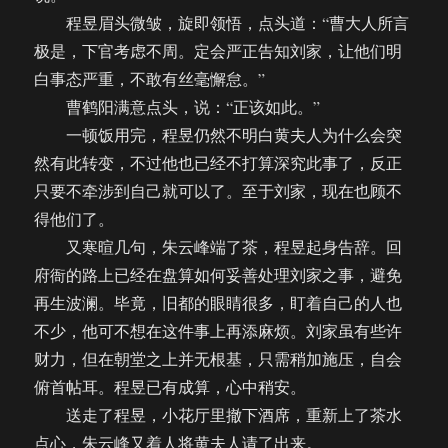
程昱眉头微皱，旋即领悟，点头道：“曹大人所言
极是，下官考虑不周。定会严正告知刘家，让他们明
白事态严重，不敢有丝毫懈怠。”
曹鹤阳满意点头，说：“正该如此。”
一顿饭用完，程昱仍然不明白黄夫人为什么会突
然有此转变，不过他也已经不打算深究此事了，反正
只要不牵涉到自己就可以了。至于刘家，现在也顾不
得他们了。
又寒暄几句，朱云峰端了茶，程昱起身告辞。回
府衙的路上已经在盘算如何妥善处理刘家之事，避免
再生波澜。毕竟，旧都的眼睛很多，盯着自己的人也
不少，他可不想在这件事上再添麻烦。刘家虽有些许
财力，但在朝堂之上并无根基，只需稍加施压，自会
俯首帖耳。程昱已有成算，心中稍安。
送走了程昱，小花厅里撤下酒席，重新上了茶水
点心，朱云峰又着人将黄夫人请了出来。