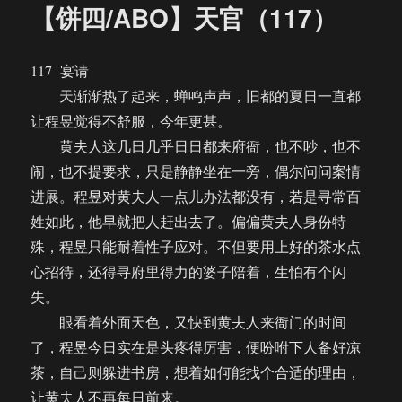
【饼四/ABO】天官（117）
117 宴请
天渐渐热了起来，蝉鸣声声，旧都的夏日一直都
让程昱觉得不舒服，今年更甚。
黄夫人这几日几乎日日都来府衙，也不吵，也不
闹，也不提要求，只是静静坐在一旁，偶尔问问案情
进展。程昱对黄夫人一点儿办法都没有，若是寻常百
姓如此，他早就把人赶出去了。偏偏黄夫人身份特
殊，程昱只能耐着性子应对。不但要用上好的茶水点
心招待，还得寻府里得力的婆子陪着，生怕有个闪
失。
眼看着外面天色，又快到黄夫人来衙门的时间
了，程昱今日实在是头疼得厉害，便吩咐下人备好凉
茶，自己则躲进书房，想着如何能找个合适的理由，
让黄夫人不再每日前来。