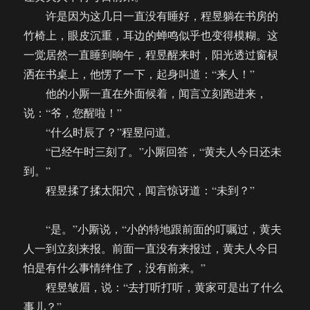
许是因为这几日一直没有睡好，程昱躺在书房的
竹椅上，眼皮沉重，耳边的蝉鸣似乎也变得模糊。这
一觉居然一直睡到晌午，程昱醒来时，阳光透过窗棂
洒在书桌上，他愣了一下，起身叫道：“来人！”
他的小厮一直在外面候着，闻言立刻跑进来，
说：“爷，您醒啦！”
“什么时辰了？”程昱问道。
“已经午时三刻了。”小厮回答，“黄夫人今日还未
到。”
程昱揉了揉太阳穴，闻言惊讶道：“未到？”
“是。”小厮说，“小的特地跟前面的叮嘱过，黄夫
人一到立刻来报。前面一直没有来报过，黄夫人今日
怕是有什么事情绊住了，没有前来。”
程昱皱眉，说：“去打听打听，黄家可是出了什么
事儿？”