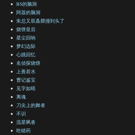
BS的脑洞
阿器的脑洞
朱总又双叒叕撞到头了
烧饼皇后
星尘回响
梦幻边际
心跳回忆
名侦探烧饼
上善若水
曹记鉴宝
见字如晤
离魂
刀尖上的舞者
不识
流星飒沓
吃错药