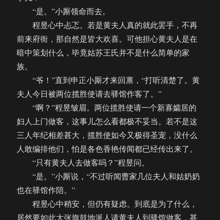
“是。”小厮领命而去。
程昱心中忐忑。若是黄夫人真的就此罢手，不再
前来府衙，那自然是皆大欢喜。可他担心黄夫人是在
暗中策划什么，毕竟姑苏王氏并不是什么简单的家
族。
“爷！”直到申正小厮才来回禀，“打听清楚了。黄
夫人今日被两位揽胜使请去驿馆作客了。”
“啊？”程昱皱眉。两位揽胜使请一个新寡孀居的
妇人上门做客，这事儿怎么看都极不妥当。若不是这
三人年纪相差甚大，揽胜使如今又极得圣宠，没什么
人敢编排他们，怕是各色香艳传闻都已经传出来了。
“只有黄夫人去做客吗？”程昱问。
“是。”小厮说，“不过听闻曹家几位夫人和姑奶奶
也在驿馆作陪。”
程昱心中稍安，但仍有疑虑。到底是为了什么，
居然要如此大张旗鼓地派人请黄夫人到驿馆做客，甚