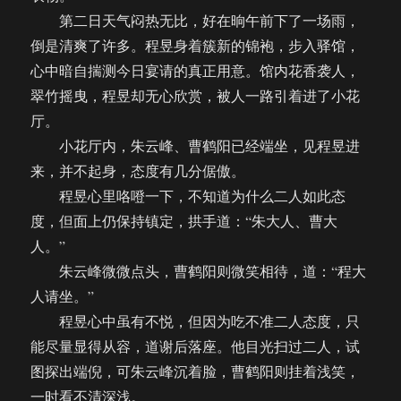
第二日天气闷热无比，好在晌午前下了一场雨，
倒是清爽了许多。程昱身着簇新的锦袍，步入驿馆，
心中暗自揣测今日宴请的真正用意。馆内花香袭人，
翠竹摇曳，程昱却无心欣赏，被人一路引着进了小花
厅。
小花厅内，朱云峰、曹鹤阳已经端坐，见程昱进
来，并不起身，态度有几分倨傲。
程昱心里咯噔一下，不知道为什么二人如此态
度，但面上仍保持镇定，拱手道：“朱大人、曹大
人。”
朱云峰微微点头，曹鹤阳则微笑相待，道：“程大
人请坐。”
程昱心中虽有不悦，但因为吃不准二人态度，只
能尽量显得从容，道谢后落座。他目光扫过二人，试
图探出端倪，可朱云峰沉着脸，曹鹤阳则挂着浅笑，
一时看不清深浅。