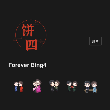
菜单
Forever Bing4