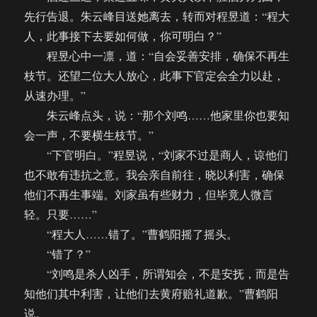
先行告退。朱云峰目送她离去，转而对程昱道：“程大
人，此事接下去要如何做，你可明白？”
程昱心中一凛，道：“自会妥善安排，确保不再生
枝节。还望二位大人放心，此事下官定会全力以赴，
从速办理。”
朱云峰点头，说：“那个刘鸣……他家里你也要知
会一声，不要横生枝节。”
“下官明白。”程昱说，“刘家不过是商人，谅他们
也不敢有违抗之意。我会亲自前往，晓以利害，确保
他们不再生事端。刘家虽有些财力，但毕竟人微言
轻。只要……”
“程大人……错了。”曹鹤阳摇了摇头。
“错了？”
“刘鸣是杀人凶手，所谓知会，不是安抚，而是告
知他们其中利害，让他们去黄府赔礼道歉。”曹鹤阳
说。