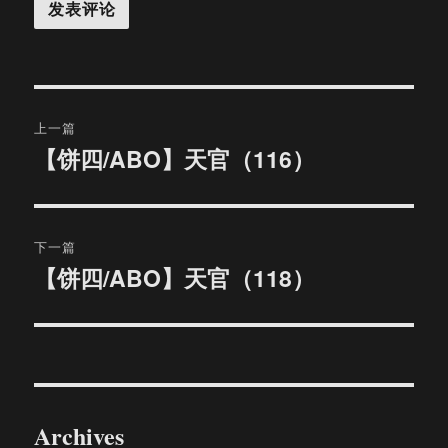
文
上一篇
章
【饼四/ABO】天官（116）
上
篇
导
文
航
章：
下一篇
【饼四/ABO】天官（118）
下
篇
文
章：
Archives