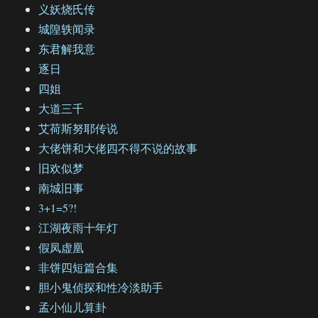
义妖烧氏传
城隍轶闻录
东君解我意
逐日
四姐
大道三千
艾荷斯努耶传说
大佬饼和大佬四不得不说的故事
旧欢似梦
南城旧事
3+1=5?!
江湖夜雨十年灯
假凤虚凰
非饼四短篇合集
胆小鬼侦探和性冷淡助手
孟小仙儿算卦