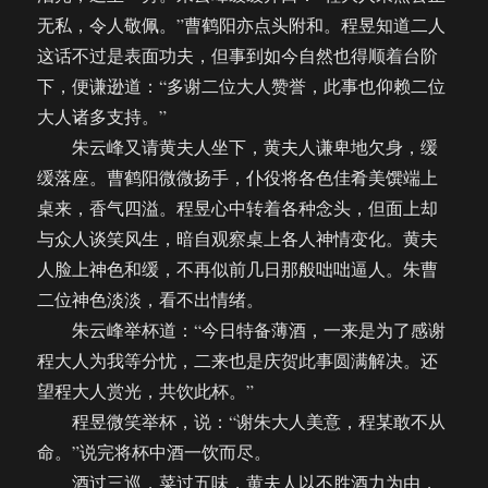
无私，令人敬佩。”曹鹤阳亦点头附和。程昱知道二人
这话不过是表面功夫，但事到如今自然也得顺着台阶
下，便谦逊道：“多谢二位大人赞誉，此事也仰赖二位
大人诸多支持。”
朱云峰又请黄夫人坐下，黄夫人谦卑地欠身，缓
缓落座。曹鹤阳微微扬手，仆役将各色佳肴美馔端上
桌来，香气四溢。程昱心中转着各种念头，但面上却
与众人谈笑风生，暗自观察桌上各人神情变化。黄夫
人脸上神色和缓，不再似前几日那般咄咄逼人。朱曹
二位神色淡淡，看不出情绪。
朱云峰举杯道：“今日特备薄酒，一来是为了感谢
程大人为我等分忧，二来也是庆贺此事圆满解决。还
望程大人赏光，共饮此杯。”
程昱微笑举杯，说：“谢朱大人美意，程某敢不从
命。”说完将杯中酒一饮而尽。
酒过三巡，菜过五味，黄夫人以不胜酒力为由，