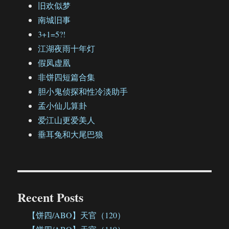
旧欢似梦
南城旧事
3+1=5?!
江湖夜雨十年灯
假凤虚凰
非饼四短篇合集
胆小鬼侦探和性冷淡助手
孟小仙儿算卦
爱江山更爱美人
垂耳兔和大尾巴狼
Recent Posts
【饼四/ABO】天官（120）