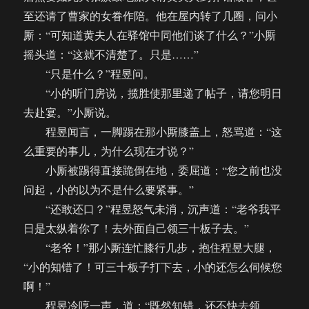
至还请了曹家的女眷作陪。他在屋内转了几圈，问小
厮：“可知道黄夫人在驿馆中同他们谈了什么？”小厮
摇头道：“这就不清楚了。只是……”
“只是什么？”程昱问。
“小的听门房说，揽胜使那里递了帖子，请您明日
去赴宴。”小厮说。
程昱闻言，一脚踢在那小厮膝盖上，怒骂道：“这
么重要的事儿，为什么现在才说？”
小厮被踢得直接跪倒在地，委屈道：“您之前也没
问起，小的以为不是什么要紧事。”
“还敢还口？”程昱怒气未消，沉声道：“老爷我平
日是太纵着你了！去外面自己领三十板子去。”
“老爷！”那小厮连忙膝行几步，抱住程昱大腿，
“小的知错了！可三十板子打下去，小的还怎么伺候您
啊！”
程昱冷哼一声，道：“既然知错，还不快去领