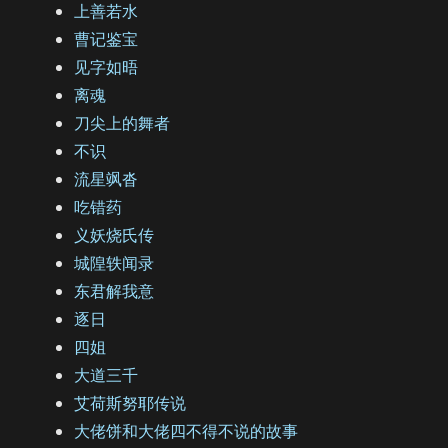
上善若水
曹记鉴宝
见字如晤
离魂
刀尖上的舞者
不识
流星飒沓
吃错药
义妖烧氏传
城隍轶闻录
东君解我意
逐日
四姐
大道三千
艾荷斯努耶传说
大佬饼和大佬四不得不说的故事