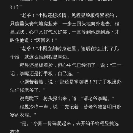
罚？”
“老爷！”小厮还想求情，见程昱脸板得紧紧的，
只能垂头丧气地爬起来，一步三回头地向外走去。程
昱见状，心中又好气又好笑，一直等到他走到廊下才
叫住他道：“滚回来！”
“老爷！”小厮立刻转身进屋，随后在地上打了几
个滚，就这么滚到程昱脚边。
程昱还是板着脸，但心中气已经消了，说：“三十
记，掌嘴还是打手板，自己选。”
小厮苦着脸，说：“那还是掌嘴吧！打了手板没办
法伺候老爷了。”
说完跪下，将头探出来，道：“请老爷掌嘴。”
程昱冷哼一声，说：“先记着，替老爷准备明日赴
宴的衣服。”
“是。”小厮一骨碌爬起来，去开箱子给程昱挑选
衣物。