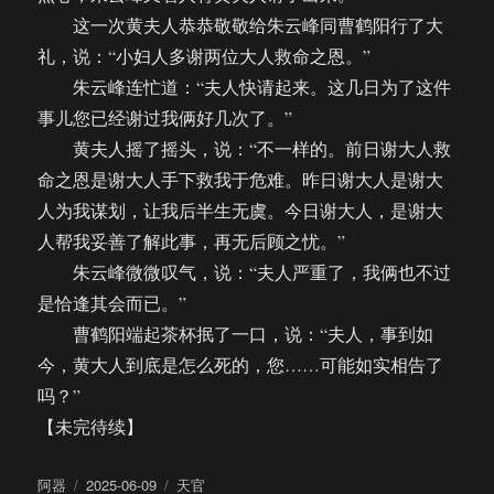
这一次黄夫人恭恭敬敬给朱云峰同曹鹤阳行了大
礼，说：“小妇人多谢两位大人救命之恩。”
朱云峰连忙道：“夫人快请起来。这几日为了这件
事儿您已经谢过我俩好几次了。”
黄夫人摇了摇头，说：“不一样的。前日谢大人救
命之恩是谢大人手下救我于危难。昨日谢大人是谢大
人为我谋划，让我后半生无虞。今日谢大人，是谢大
人帮我妥善了解此事，再无后顾之忧。”
朱云峰微微叹气，说：“夫人严重了，我俩也不过
是恰逢其会而已。”
曹鹤阳端起茶杯抿了一口，说：“夫人，事到如
今，黄大人到底是怎么死的，您……可能如实相告了
吗？”
【未完待续】
作
发
分
阿器
2025-06-09
天官