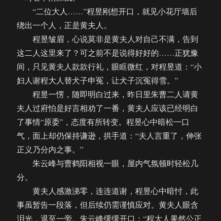
“二位大人……”程昱刚想开口，就见小花厅墙后
绕出一个人，正是黄夫人。
程昱皱眉，心说莫非是黄夫人对自己不满，告到
这二人这里来了？可之前不是说得好好的……正犹豫
间，只见黄夫人款款行礼，眼眶微红，对程昱道：“小
妇人谢程大人替犬子申冤，让犬子沉冤得雪。”
程昱一愣，随即明白过来，昨日里朱曹二人请黄
夫人过府怕是好言相劝了一番，黄夫人应该已经明白
了事情“原委”，态度有所转变。程昱心中暗松一口
气，面上却仍保持谦逊，拱手道：“夫人言重了，伸张
正义乃分内之事。”
朱云峰与曹鹤阳相视一眼，屋内气氛顿时轻松几
分。
黄夫人感激涕零，连连道谢，程昱心中暗忖，此
事虽暂告一段落，但后续仍需谨慎应对。黄夫人眼含
泪光，退至一旁。朱云峰缓缓开口：“程大人果然公正