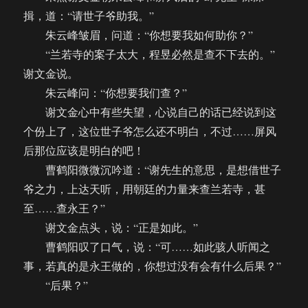
揖，道：“请世子爷助我。”
朱云峰皱眉，问道：“你想要我如何助你？”
“兰若寺的案子太大，程昱必然是查不下去的。”
谢文金说。
朱云峰问：“你想要我们查？”
谢文金心中有些失望，心说自己的话已经说到这
个份上了，这位世子爷怎么还不明白，不过……屏风
后那位应该是明白的吧！
曹鹤阳微微沉吟道：“谢先生的意思，是想借世子
爷之力，上达天听，用朝廷的力量来查兰若寺，甚
至……查永王？”
谢文金点头，说：“正是如此。”
曹鹤阳叹了口气，说：“可……如此骇人听闻之
事，若真的是永王做的，你想过没有会有什么后果？”
“后果？”