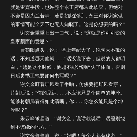
就是雷霆手段，也许整个永王府都从此族灭，但绝对
不会是因为兰若寺。若是如此的话，永王对你谢家做
的事情可能全天下也无人知晓了。这是你想要的吗？”
谢文金重重吐出一口气，说：“这就是你刚刚说的
皇家颜面的意思？”
曹鹤阳点头，说：“圣上年纪大了，说句大不敬的
话，不知道哪天他就……”话没说下去，但说的人都明
白，“越是这个时候，他越不能让朝廷失了体面，否则
日后史书工笔要如何书写呢？”
谢文金盯着屏风看了半晌，仿佛要把屏风看穿，
片刻后说：“你的见识……不应该只是个简单的坤泽。
能够将朝局看得如此清晰，你……你怎么能只是个坤
泽呢？”
朱云峰皱眉道：“谢文金，说话就说话，话题别绕
到不该绕的地方。”
谢文金耸耸肩，说：“好吧！每个人都有秘密。”