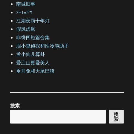
南城旧事
3+1=5?!
江湖夜雨十年灯
假凤虚凰
非饼四短篇合集
胆小鬼侦探和性冷淡助手
孟小仙儿算卦
爱江山更爱美人
垂耳兔和大尾巴狼
搜索
搜
索