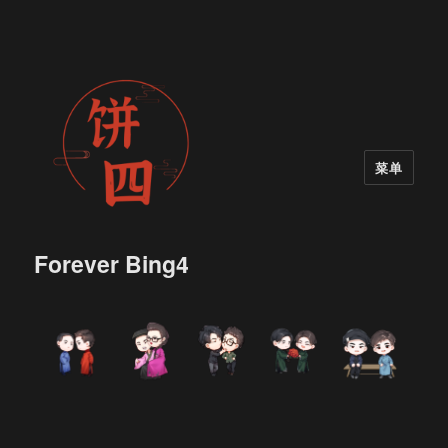
菜单
Forever Bing4