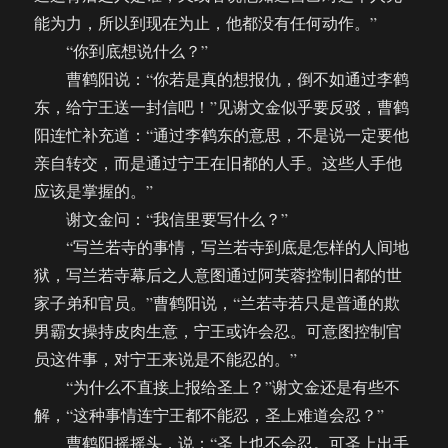
能为力，所以到现在为止，他都没有任何动作。”
“你到底想说什么？”
曹鹤阳说：“你若是真的想报仇，倒不如通过李鹤
东，给宁王送一封信吧！”见谢文金似乎要反驳，曹鹤
阳连忙补充道：“通过李鹤东的意思，不是说一定要他
亲自转交，而是通过宁王在旧都的人手。这些人手他
应该是掌握的。”
谢文金问：“我信里要写什么？”
“写兰若寺的事情，写兰若寺到底是怎样的人间地
狱，写兰若寺幕后之人意图通过阿芙蓉控制旧都的世
家子弟和官员。”曹鹤阳说，“兰若寺若只是普通的欺
男霸女操持皮肉生意，宁王或许会忍。可意图控制官
员这件事，对宁王来说是不能忍的。”
“为什么不直接上报给圣上？”谢文金还是有些不
解，“这种事情连宁王都不能忍，圣上难道会忍？”
曹鹤阳摇摇头，说：“圣上也不会忍。可圣上出手