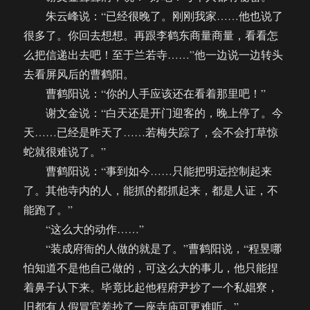
朱云峰说：“已经很晚了。刚刚我家……他也说了
很多了。你回去想想。再跟李鹤东商量商量，看看怎
么把信递出去吧！至于兰若寺……”他一边说一边转头
去看屏风后的曹鹤阳。
曹鹤阳说：“你的人手应该还在看着那里吧！”
谢文金说：“白天还是开门迎客的，晚上停了。今
天……已经是昨天了……若梅失踪了，会不会打草惊
蛇就很难说了。”
曹鹤阳说：“事到如今……只能把明远控制起来
了。其他寺内的人，能抓的都抓起来，都是人证，不
能跑了。”
“这么大的动作……”
“装成府衙的人做的就是了。”曹鹤阳说，“程昱哪
怕知道不是他自己做的，可这么大的事儿，他只能捏
着鼻子认下来。毕竟比起他程府尹抄了一个私娼寮，
旧都有人假冒官差抄了一座寺庙可更难听。”