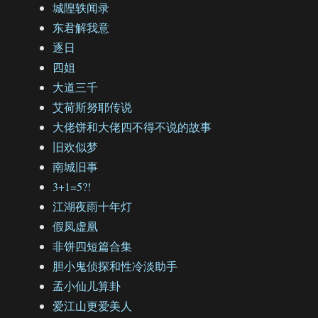
城隍轶闻录
东君解我意
逐日
四姐
大道三千
艾荷斯努耶传说
大佬饼和大佬四不得不说的故事
旧欢似梦
南城旧事
3+1=5?!
江湖夜雨十年灯
假凤虚凰
非饼四短篇合集
胆小鬼侦探和性冷淡助手
孟小仙儿算卦
爱江山更爱美人