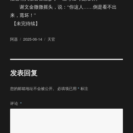
谢文金微微摇头，说：“你这人……倒是看不出
来，蔫坏！”
【未完待续】
作
发
分
阿器
2025-06-14
天官
者
布
类
于
发表回复
您的邮箱地址不会被公开。
必填项已用
*
标注
评论
*