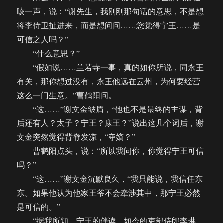
咳一声，说：“谢先生，我刚刚那句话的意思，不是想
将李侍卫扯进来，而是想问问……您觉得宁王……是
可信之人吗？”
“什么意思？”
“假如说……兰若寺一事，真的如你所说，同永王
有关，那你想过没有，永王他远在云州，为何要经营
这么一门生意。”曹鹤阳问。
“这……”谢文金皱眉，“他也不是最终的主谋，背
后还有人？太子？宁王？康王？”说出这几个词后，谢
文金突然觉得背脊发凉，“夺嫡？”
曹鹤阳点头，说：“所以我问你，你觉得宁王可信
吗？”
“这……”谢文金沉默良久，“我只能说，我信任东
东。如果他认为他家王爷不会牵涉其中，那宁王必然
是可信的。”
“据我所知，宁王的伴读，如今的吏部侍郎李琳，