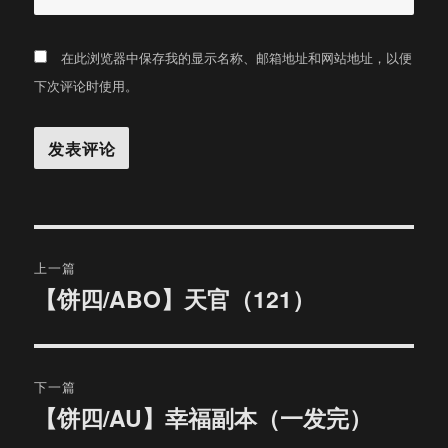
在此浏览器中保存我的显示名称、邮箱地址和网站地址，以便
下次评论时使用。
文
上一篇
章
【饼四/ABO】天官（121）
上
篇
导
文
航
章：
下一篇
【饼四/AU】幸福副本（一发完）
下
篇