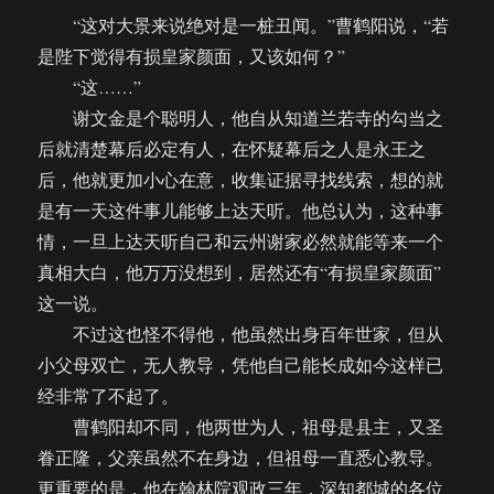
“这对大景来说绝对是一桩丑闻。”曹鹤阳说，“若
是陛下觉得有损皇家颜面，又该如何？”
“这……”
谢文金是个聪明人，他自从知道兰若寺的勾当之
后就清楚幕后必定有人，在怀疑幕后之人是永王之
后，他就更加小心在意，收集证据寻找线索，想的就
是有一天这件事儿能够上达天听。他总认为，这种事
情，一旦上达天听自己和云州谢家必然就能等来一个
真相大白，他万万没想到，居然还有“有损皇家颜面”
这一说。
不过这也怪不得他，他虽然出身百年世家，但从
小父母双亡，无人教导，凭他自己能长成如今这样已
经非常了不起了。
曹鹤阳却不同，他两世为人，祖母是县主，又圣
眷正隆，父亲虽然不在身边，但祖母一直悉心教导。
更重要的是，他在翰林院观政三年，深知都城的各位