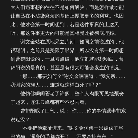
大人们遇事想的往往不是如何解决，而是怎样做才能
让自己在不沾染麻烦的基础上攫取更多的利益。也因
此，他才会第一时间想到，若是这件事真的上达天
听，那这件事更大的可能是真相就此被彻底埋葬。
谢文金站在原地呆立片刻，如同之前说过的，他
很聪明，之前只是受限于眼界，所以没有第一时间想
到曹鹤阳说的，一旦被点破，他立刻就能想明白，曹
鹤阳说的是真的，甚至是有很大可能会发生的情况。
“那……那要如何？”谢文金喃喃道，“我父亲……
我谢家的族人……难道就这样白死了吗？”
他仿佛瞬间苍老了许多，整个人肉眼可见地颓丧
了起来，连朱云峰都有些不忍去看。
曹鹤阳叹了口气，说：“你……你的事情跟李鹤东
说过没？”
“不要把他牵扯进来。”谢文金仿佛一只被踩了尾
巴的猫，浑身的毛都炸开了，“不要牵扯东东。”