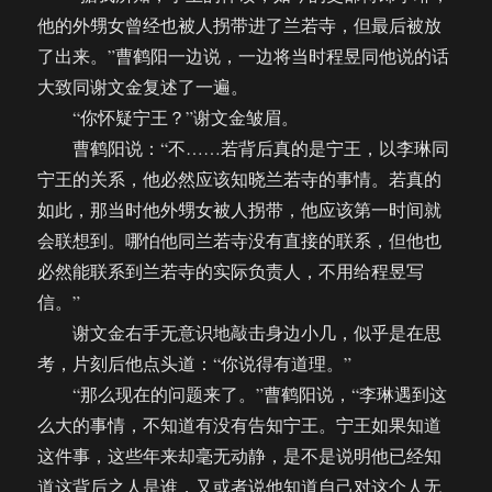
他的外甥女曾经也被人拐带进了兰若寺，但最后被放
了出来。”曹鹤阳一边说，一边将当时程昱同他说的话
大致同谢文金复述了一遍。
“你怀疑宁王？”谢文金皱眉。
曹鹤阳说：“不……若背后真的是宁王，以李琳同
宁王的关系，他必然应该知晓兰若寺的事情。若真的
如此，那当时他外甥女被人拐带，他应该第一时间就
会联想到。哪怕他同兰若寺没有直接的联系，但他也
必然能联系到兰若寺的实际负责人，不用给程昱写
信。”
谢文金右手无意识地敲击身边小几，似乎是在思
考，片刻后他点头道：“你说得有道理。”
“那么现在的问题来了。”曹鹤阳说，“李琳遇到这
么大的事情，不知道有没有告知宁王。宁王如果知道
这件事，这些年来却毫无动静，是不是说明他已经知
道这背后之人是谁，又或者说他知道自己对这个人无