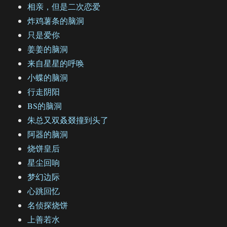
相亲，但是二次恋爱
炸鸡薯条的脑洞
只是爱你
姜姜的脑洞
来自星星的呼唤
小蝶的脑洞
行走阴阳
BS的脑洞
朱总又双叒叕撞到头了
阿器的脑洞
烧饼皇后
星尘回响
梦幻边际
心跳回忆
名侦探烧饼
上善若水