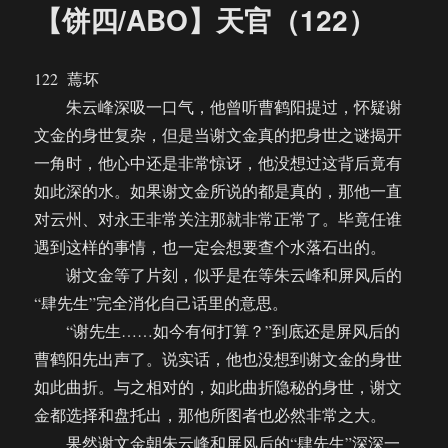
【饼四/ABO】天官（122）
122 蔫坏
朱云峰深吸一口气，他曾听曹鹤阳提过，怀疑谢
文金的身世复杂，但是当谢文金真的把身世之谜揭开
一角时，他心中还是非常惊讶，他没想过这背后竟有
如此深的水。如果谢文金所说的都是真的，那他一直
对云州、对永王非常关注那就非常正常了。毕竟任谁
遇到这样的事情，也一定会想要查个水落石出的。
谢文金等了片刻，似乎是在等朱云峰和屏风后的
“肆先生”完全消化自己话里的意思。
“谢先生……如今有何打算？”到底还是屏风后的
曹鹤阳先出声了。说实话，他也没想到谢文金的身世
如此曲折。与之相对的，如此曲折隐秘的身世，谢文
金都选择和盘托出，那他所图者也必然非常之大。
果然谢文金朝朱云峰和屏风后的“肆先生”深深一