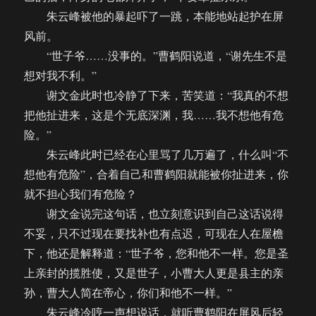
朱云峰被他的暴起吓了一跳，本能地站起护在屏
风前。
“世子爷……没事的。”曹鹤阳说道，“谢先生不是
想对我不利。”
谢文金此时也冷静了下来，苦笑道：“我真的不想
把他扯进来，这是个无底深渊，我……我不想他有危
险。”
朱云峰此时已经在心里骂了几万遍了，什么叫“不
想他有危险”，合着自己和曹鹤阳就能被你扯进来，你
就不担心我们有危险？
谢文金说完这句话，也立刻意识到自己这话说得
不妥，只不过现在要找补也有点迟，可现在人在屋檐
下，他还是解释道：“世子爷，您和他不一样。您是圣
上亲封的揽胜使，又是世子，小曹大人更是县主的亲
孙，曹大人简在帝心，你们和他不一样。”
朱云峰冷哼一声想说话，就听曹鹤阳在屏风后轻