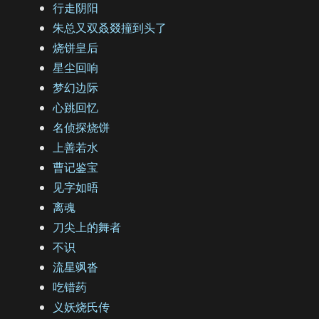
行走阴阳
朱总又双叒叕撞到头了
烧饼皇后
星尘回响
梦幻边际
心跳回忆
名侦探烧饼
上善若水
曹记鉴宝
见字如晤
离魂
刀尖上的舞者
不识
流星飒沓
吃错药
义妖烧氏传