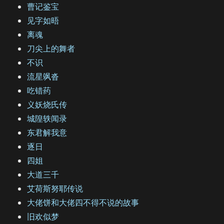
曹记鉴宝
见字如晤
离魂
刀尖上的舞者
不识
流星飒沓
吃错药
义妖烧氏传
城隍轶闻录
东君解我意
逐日
四姐
大道三千
艾荷斯努耶传说
大佬饼和大佬四不得不说的故事
旧欢似梦