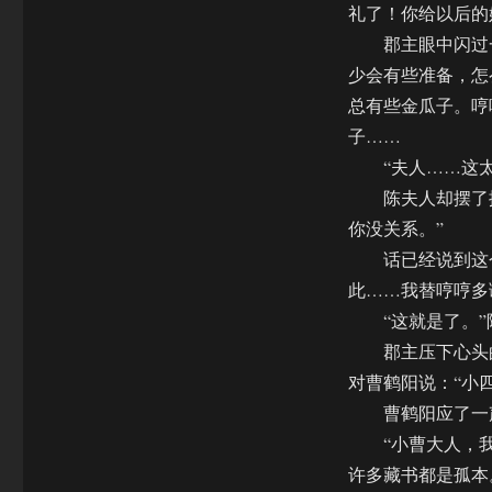
礼了！你给以后的
郡主眼中闪过一
少会有些准备，怎
总有些金瓜子。哼
子……
“夫人……这太
陈夫人却摆了摆
你没关系。”
话已经说到这个
此……我替哼哼多
“这就是了。”
郡主压下心头的
对曹鹤阳说：“小
曹鹤阳应了一声
“小曹大人，我能
许多藏书都是孤本