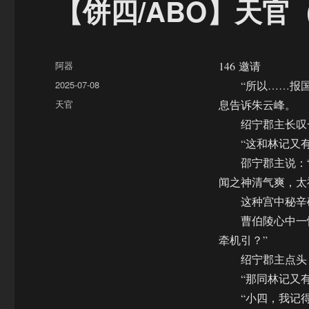
【饼四/ABO】天官（
作
阿器
146 邀请
者
发
2025-07-08
“所以……报国
布
分
天官
息告诉朱云峰。
于
类
绍宁郡主长叹一
“这和林记又有
邵宁郡主说：“
闻之神清气爽，太
这种宫中秘辛确
曹伯陵心中一惊
牵机引？”
绍宁郡主点头，
“那同林记又有什
“小四，我记得