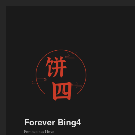
Forever Bing4
For the ones I love