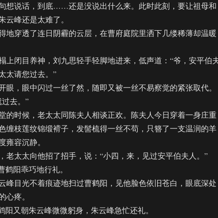
想说话，到底……还是没说出什么来。此时此刻，要让祖母和
朱云峰还是太难了。
地穿透了连日阴霾的云层，在曹府庭院里洒下几缕稀薄却温暖
上闭目养神，刘九思轻手轻脚地进来，低声道：“爷，安平伯
太太请您过去。”
眼，眼中闪过一丝了然，随即又被一丝不易察觉的紧张取代。
就过去。”
的时候，老太太同陈夫人相谈正欢。陈夫人今日穿着一身庄重
色缠枝莲纹锦缎褙子，发髻梳得一丝不苟，只簪了一支温润的羊
度雍容沉静。
老太太向他招了招手，说：“小四，来，见过安平伯夫人。”
曹鹤阳乖巧地行礼。
峰目光不着痕迹地扫过曹鹤阳，见他脸色依旧苍白，眼底深处
的心疼。
鹤阳又朝朱云峰微微躬身，朱云峰急忙还礼。