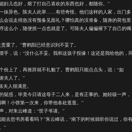
媳妇儿也好，熔了打自己喜欢的东西也好，都随你。”
抹异色。陈夫人此举……有些奇怪。他们这样的人家，出门多
么会说走得急没有预备见面礼？哪怕真的没准备，随身的荷包里
哼这么小，随便抓一点也就是了。可陈夫人偏偏褪下了自己的镯
贵重了。”曹鹤阳已经意识到不妥了。
手，说：“没什么不妥。我和这孩子投缘！这还是我给他的，
份上了，再推辞就不礼貌了。曹鹤阳只能点点头，说：“如
谢夫人了。”
陈夫人很满意。
疑惑，毕竟今日请这母子二人来，是有正事的。她轻咳一声，
四啊！小饼第一次来，你带他各处逛逛。”
，对朱云峰道：“世子爷请。”
去您书房看看吗？”朱云峰说，“南下的时候就听你说过，你
。”