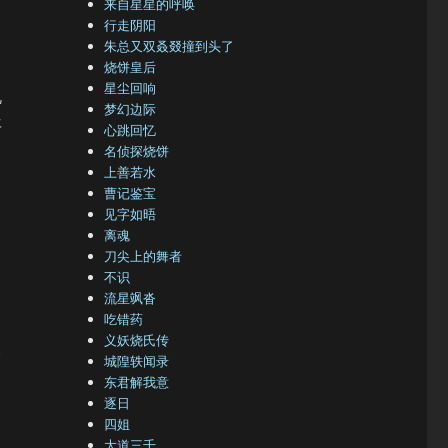
来自星星的呼唤
行走阴阳
朱总又双叒叕撞到头了
烧饼皇后
星尘回响
机
梦幻边际
年
心跳回忆
名侦探烧饼
上善若水
曹记鉴宝
见字如晤
离魂
刀尖上的舞者
不识
流星飒沓
吃错药
义妖烧氏传
。
城隍轶闻录
东君解我意
逐日
四姐
大道三千