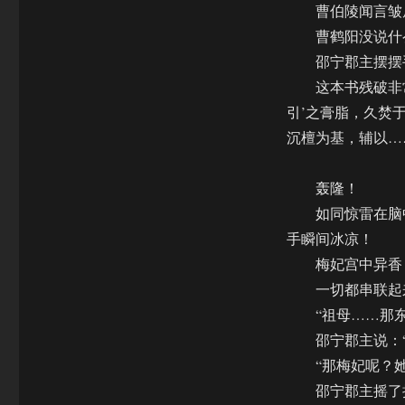
曹伯陵闻言皱眉
曹鹤阳没说什么
邵宁郡主摆摆手
这本书残破非常
引’之膏脂，久焚
沉檀为基，辅以…
轰隆！
如同惊雷在脑中
手瞬间冰凉！
梅妃宫中异香！
一切都串联起
“祖母……那东
邵宁郡主说：“
“那梅妃呢？她
邵宁郡主摇了摇