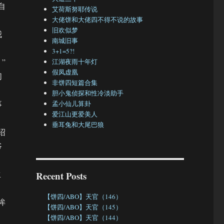
自
艾荷斯努耶传说
大佬饼和大佬四不得不说的故事
旧欢似梦
我
南城旧事
3+1=5?!
”
江湖夜雨十年灯
假凤虚凰
们
非饼四短篇合集
胆小鬼侦探和性冷淡助手
事
孟小仙儿算卦
爱江山更爱美人
垂耳兔和大尾巴狼
绍
爷
生
Recent Posts
【饼四/ABO】天官（146）
眸
【饼四/ABO】天官（145）
【饼四/ABO】天官（144）