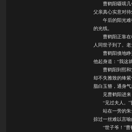
曹鹤阳嗫嚅几句
父亲真心实意对待
午后的阳光难得
的光线。
曹鹤阳正靠在榻
人同世子到了。老
曹鹤阳倏地睁开
他起身道：“我这
曹鹤阳到熙和堂
却不失雅致的绛紫
脂白玉簪，通身气
见曹鹤阳进来，
“见过夫人。”
站在一旁的朱云
掠过一丝难以言喻
“世子爷！”曹