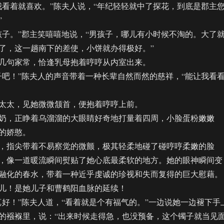
着就喜欢。”陈夫人说，“年纪轻轻就中了探花，到底是郡主
”
。”郡主笑嘻嘻地说，“男孩子，哪儿有小时候不淘的。大了
了，这一趟南下的差使，小饼就办得极好。”
句家常，恰逢乳母抱着哼哼从内室出来。
！”陈夫人的声音带着一种长辈自然而然的慈祥，“能让我看
太，见她微微颔首，便抱着哼哼上前。
，正睁着乌溜溜的大眼睛好奇地打量着四周，小脸蛋粉嫩嫩
的娇憨。
指尖带着不易察觉的微颤，极其轻柔地碰了碰哼哼柔嫩的脸
，像一道暖流瞬间熨贴了她心底最柔软的地方。她的眼神瞬间变
融化的春水，带着一种近乎虔诚的珍视和失而复得的巨大慰藉。
！是她儿子和曹鹤阳血脉的延续！
！”陈夫人道，“看着就是个有福气的。”一边说她一边褪下手
的襁褓里，说：“出来时候走得急，也没预备，这个镯子就当见