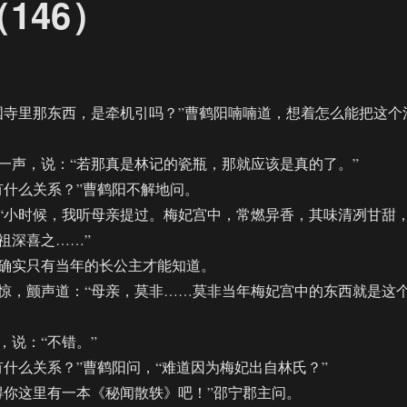
146）
寺里那东西，是牵机引吗？”曹鹤阳喃喃道，想着怎么能把这个
声，说：“若那真是林记的瓷瓶，那就应该是真的了。”
什么关系？”曹鹤阳不解地问。
小时候，我听母亲提过。梅妃宫中，常燃异香，其味清冽甘甜
祖深喜之……”
实只有当年的长公主才能知道。
，颤声道：“母亲，莫非……莫非当年梅妃宫中的东西就是这
说：“不错。”
么关系？”曹鹤阳问，“难道因为梅妃出自林氏？”
你这里有一本《秘闻散轶》吧！”邵宁郡主问。