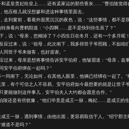
和孟皇贵妃给皇上……还有孟家运的那些香灰……”曹伯陵觉得
，他压根儿就没想掺和进这种事情里面去。
走到窗前，看着外面黑沉沉的夜色，说：“这些事情，都不是
她转身看向曹鹤阳道：“小四啊……是不是快到你生辰了？”
，说：“母亲，您糊涂了？小四生日在冬月，还有一个多月呢！
应过来，说：“祖母，此次南下，我多得世子爷照顾，不如咱
人同世子爷来做客，也好道谢。”
过来，母亲是想将事情告诉安平伯府，他皱眉道：“母亲，兹
同安平伯府绑在一起吗？”
一同南下，无论如何，在其他人眼里，他俩已经绑在一起了。”
这里，有个可信之人不容易。安平伯府如今最想要的就是让世子
只要能做到这件事儿，安平伯夫人大约都会愿意合作。”
陵还是有些犹豫，“他们毕竟是成王一脉，梅妃……是成王的
成王一脉，遇到事情，由他出面，更容易取信于人。”绍宁郡主
“难道不是吗？”