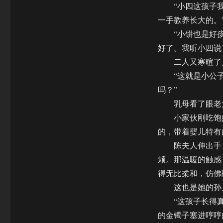
“小四这孩子我看
一手教养长大的。
“小饼也是好孩子
好了。我听小四说
二人又寒暄了几
“这就是小公子吧
吗？”
乳母看了眼老太
小家伙刚吃饱奶
的，带着婴儿特有
陈夫人伸出手，
颊。那温暖的触感
得无比柔和，仿佛
这也是她的孙儿
“这孩子长得真好
的金镯子塞进哼哼