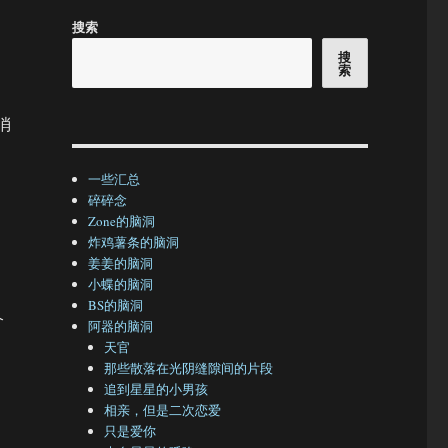
搜索
搜
索
消
一些汇总
碎碎念
Zone的脑洞
，
炸鸡薯条的脑洞
姜姜的脑洞
小蝶的脑洞
BS的脑洞
个
阿器的脑洞
天官
那些散落在光阴缝隙间的片段
追到星星的小男孩
相亲，但是二次恋爱
只是爱你