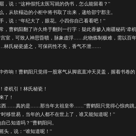
，说：“这种假托太医写就的伪书，怎么能留着？”
，从软榻边的小柜中将书取了出来，递给邵宁郡主。
，说：“年纪大了，眼花。小四你自己看看吧！”
，曹鹤阳翻了许久终于翻到一行字：疑此香掺入南疆秘药‘牵
于宫室，可致人神思昏聩，脉象虚浮……此物炼制极难，需以百
…林氏秘瓷盛之，可保药性不失，香气不泄……
炸响！曹鹤阳只觉得一股寒气从脚底直冲天灵盖，握着书卷的
牵机引！林氏秘瓷！
来了！
西……真的是……那当年太祖皇帝……”曹鹤阳只觉得心惊肉跳
时移世易，当年的人都不在世上了，谁又能知道呢！”
自己知道吗？”曹鹤阳问。
头，说：“谁知道呢！”