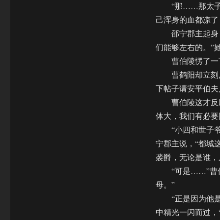
“那……那太子
己浑身的血都凉了
邵宁郡主起身，
们能够左右的。”
曹伯陵愣了一下
曹鹤阳却立刻反
下帖子请安平伯夫
曹伯陵这才反应
体大，我们有必要
“小四和世子爷
宁郡主说，“都城
袭爵，无论是谁，
“可是……”曹伯
母。”
“正是因为他是
中精光一闪而过，