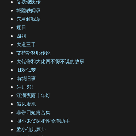
义妖烧氏传
城隍轶闻录
东君解我意
逐日
四姐
大道三千
艾荷斯努耶传说
大佬饼和大佬四不得不说的故事
旧欢似梦
南城旧事
3+1=5?!
江湖夜雨十年灯
假凤虚凰
非饼四短篇合集
胆小鬼侦探和性冷淡助手
孟小仙儿算卦