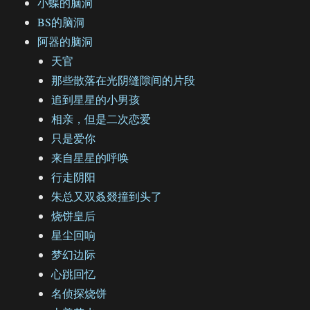
小蝶的脑洞
BS的脑洞
阿器的脑洞
天官
那些散落在光阴缝隙间的片段
追到星星的小男孩
相亲，但是二次恋爱
只是爱你
来自星星的呼唤
行走阴阳
朱总又双叒叕撞到头了
烧饼皇后
星尘回响
梦幻边际
心跳回忆
名侦探烧饼