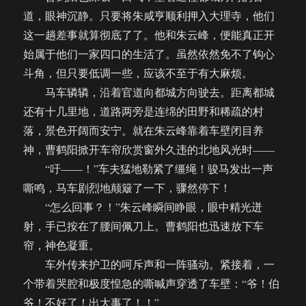
道，眼神沉静。只要将朱咸亨顺利押入大理寺，他们
这一趟差事就算彻底了了。他和朱云峰，便能真正开
始属于他们一家四口的生活了。虽然依然免不了钩心
斗角，但只要低调一些，应该不至于有大麻烦。
马车辚辚，沿着官道向都城方向驶去。距离都城
还有十几里地，道路两旁是连绵的田野和稀疏的村
落，景色开阔而安宁。就在朱云峰靠着车壁闭目养
神，曹鹤阳掀开车帘欣赏窗外久违的北地风光时——
“吁——！”车夫猛地勒紧了缰绳！骏马发出一声
嘶鸣，马车剧烈地颠簸了一下，骤然停下！
“怎么回事？！”朱云峰瞬间睁眼，眼中精光迸
射，手已按在了腰间佩刀上。曹鹤阳也迅速放下车
帘，神色凝重。
车外传来护卫的呵斥声和一阵骚动。紧接着，一
个带着哭腔和极度惶急的嘶喊声穿透了车壁：“爷！伯
爷！不好了！出大事了！！”