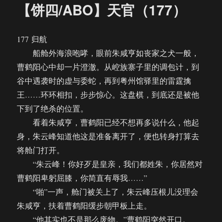
【饼四/ABO】天官（177）
177 归航
船舱外海浪咆哮，眼前朱咸亨如丧家之犬一般，
曹鹤阳心中却一片澄澈。从崆族寨子里的调包计，到
谷中遇袭时的虚与委蛇，再到粤州馆驿里的雷霆擒
王……环环相扣，步步惊心。这盘棋，到底还是被他
下到了绝杀的位置。
看着朱咸亨，曹鹤阳已经不想再多说什么，他起
身，朱云峰知道他这是准备离开了，便也转身打算去
将舱门打开。
“朱云峰！你好歹是皇亲，我们都姓朱，你居然对
曹鹤阳卑躬屈膝，你简直有辱我……”
“啪”一声，舱门被关上了，朱云峰压根儿没理会
朱咸亨，扶着曹鹤阳缓步朝甲板上走。
“他其实也不是那么废物。”曹鹤阳突然开口。