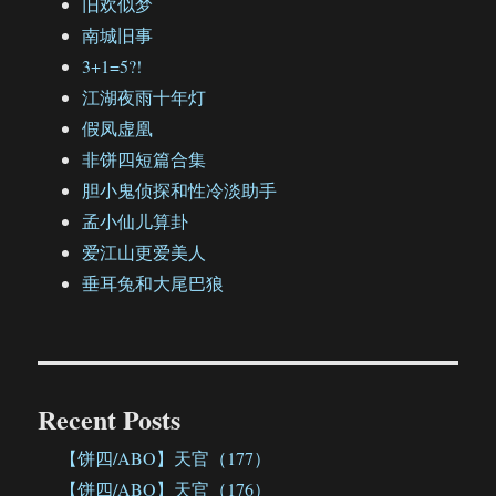
旧欢似梦
南城旧事
3+1=5?!
江湖夜雨十年灯
假凤虚凰
非饼四短篇合集
胆小鬼侦探和性冷淡助手
孟小仙儿算卦
爱江山更爱美人
垂耳兔和大尾巴狼
Recent Posts
【饼四/ABO】天官（177）
【饼四/ABO】天官（176）