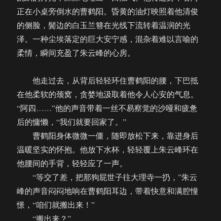
正在小桌旁倒水的曹鹤阳。昏黄的油灯映照着他清俊
的侧脸，鬓边的白玉兰簪在光线下流转着温润的光
泽。一种尘埃落定的巨大安宁感，混杂着难以言喻的
柔情，瞬间充盈了朱云峰的心房。
他走过去，从背后轻轻环住曹鹤阳的腰，下巴抵
在他柔软的颈窝，贪婪地汲取着他令人心安的气息。
“阿四……”他的声音带着一丝不易察觉的沙哑和疲惫
后的慵懒，“我们就要回家了。”
曹鹤阳身体微微一僵，随即放松下来，靠进身后
温暖坚实的怀抱。他放下水杯，轻轻覆上朱云峰环在
他腰间的手背，轻轻应了一声。
“等交了差，把那狗屁世子往大理寺一扔，”朱云
峰的声音闷闷地响在曹鹤阳耳边，带着快意和满腔憧
憬，“咱们就搬出来！”
“搬出来？”