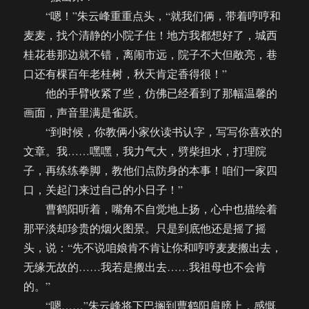
“嗯！”朱云峰重重点头，“就我们俩，带着哼哼和
麦麦，找个清静的小院子住！地方我都想好了，城西
桂花巷那边就不错，离闹市远，院子不大但敞亮，巷
口还有棵百年老桂树，秋天肯定香得很！”
他的手臂收紧了些，仿佛已经看到了那幅温馨的
画面，声音里满是雀跃。
“到时候，你教俩小家伙读书认字，写写你喜欢的
文章。我……嘿嘿，我力气大，劈柴担水，打理院
子，再练练拳脚，教他们点防身的本事！咱们一家四
口，关起门来过自己的小日子！”
曹鹤阳听着，嘴角不自觉地上扬，心中也描绘着
那平淡却珍贵的烟火图景。只是到底他还是摇了摇
头，说：“先不说咱娘肯不肯让你和哼哼麦麦搬出去，
无缘无故的……我若是搬出去……我祖母也不会肯
的。”
“嗯……”朱云峰将下巴搁到曹鹤阳肩膀上，感慨