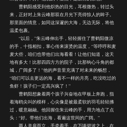
曹鹤阳感受到他炽热的目光，耳根微热，转过头
来，正好对上朱云峰那双在月光下亮得惊人的眸子。
那里面的情意，如同这深邃的大海，无边无际，将他
温柔包裹。
“以后，”朱云峰伸出手，轻轻握住了曹鹤阳微凉
的手，十指相扣，掌心传来滚烫的温度，“等哼哼和麦
麦大些，咱们也带他们出海看看！让他们知道，这天
地有多大！比那四四方方的院子，比那钩心斗角的都
城，广阔多了！”他的声音里充满了对未来的畅想，
“咱们可以去更远的海，看不一样的月亮，吃没吃过的
鱼虾！孩子们一定高兴疯了！”
曹鹤阳想象着两个孩子兴奋地在甲板上奔跑，指
着海鸥尖叫的模样，心尖像是被最柔软的羽毛轻轻拂
过，暖意融融。他回握住朱云峰的手，用力地点了点
头：“好。带他们出海，看遍这世间的广阔。”
两人并肩而立，手牵着手，在万顷碧波之上，在