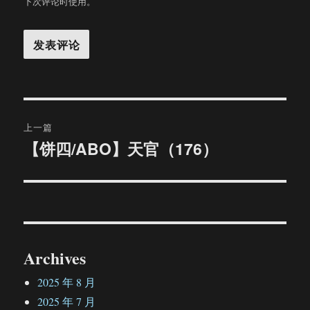
下次评论时使用。
文
上一篇
章
【饼四/ABO】天官（176）
上
篇
导
文
航
章：
Archives
2025 年 8 月
2025 年 7 月