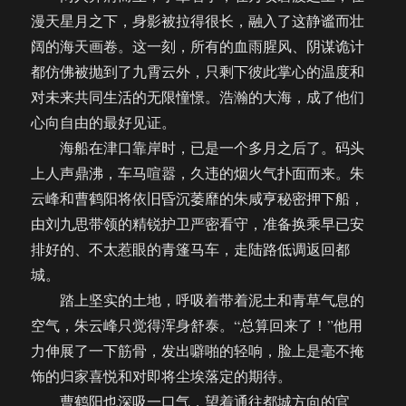
漫天星月之下，身影被拉得很长，融入了这静谧而壮
阔的海天画卷。这一刻，所有的血雨腥风、阴谋诡计
都仿佛被抛到了九霄云外，只剩下彼此掌心的温度和
对未来共同生活的无限憧憬。浩瀚的大海，成了他们
心向自由的最好见证。
海船在津口靠岸时，已是一个多月之后了。码头
上人声鼎沸，车马喧嚣，久违的烟火气扑面而来。朱
云峰和曹鹤阳将依旧昏沉萎靡的朱咸亨秘密押下船，
由刘九思带领的精锐护卫严密看守，准备换乘早已安
排好的、不太惹眼的青篷马车，走陆路低调返回都
城。
踏上坚实的土地，呼吸着带着泥土和青草气息的
空气，朱云峰只觉得浑身舒泰。“总算回来了！”他用
力伸展了一下筋骨，发出噼啪的轻响，脸上是毫不掩
饰的归家喜悦和对即将尘埃落定的期待。
曹鹤阳也深吸一口气，望着通往都城方向的官