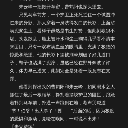
朱云峰一把掀开车帘，曹鹤阳也探头望去。
只见马车前方，一个护卫正死死拦住一个试图冲
过来的身影。那人穿着一身洗得发白的长衫，上面沾
满泥浆尘土，看样子虽然是书生打扮，但此刻狼狈不
堪。头发散乱，脸上被汗水和尘土糊得几乎看不清本
来面目，只有一双布满血丝的眼睛里，充满了极致的
惊恐和绝望。他的长衫下摆被荆棘划破了好几道口
子，鞋子也沾满了泥泞，显然已经在野外奔波了许
久，体力早已透支，此刻完全是凭着一股意志在支
撑。
他看到探出头的曹鹤阳和朱云峰，如同溺水之人
抓住了最后一根稻草，挣扎着摆脱护卫的阻拦，踉跄
着扑到马车前，扑通一声跪倒在地，嘶声哭喊道：
“爷！伯爷！出大事了！要……”后面的话，因为极度
的恐惧和激动，竟噎在喉间，一时说不出来！
【未完待续】