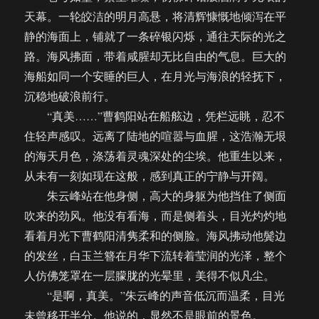
天幕。一轮皎洁的明月高悬，将清辉慷慨地倾泻在平
静的海面上，铺就了一条碎银闪烁，通往天际的光之
路。海风拂面，带着咸腥却无比自由的气息。巨大的
海船如同一个安睡的巨人，在月光与海浪的轻抚下，
沉稳地破浪前行。
“真美……”曹鹤阳站在船舷边，凭栏远眺，忍不
住轻声感叹。远离了陆地的喧嚣与血腥，这浩瀚无垠
的海天月色，涤荡着灵魂深处的尘埃。他重生以来，
从未有一刻如现在这般，感到真正的宁静与开阔。
朱云峰站在他身侧，高大的身躯为他挡住了侧面
吹来的劲风。他没有看海，而是侧着头，目光灼灼地
看着月光下曹鹤阳清隽柔和的侧脸。海风拂动他鬓边
的发丝，白玉兰簪在月华下流转着莹润的光泽，整个
人仿佛笼罩在一层朦胧的光晕里，美得不似凡尘。
“是啊，真美。”朱云峰的声音低沉而温柔，目光
未曾移开半分。他说的，显然不是眼前的景色。