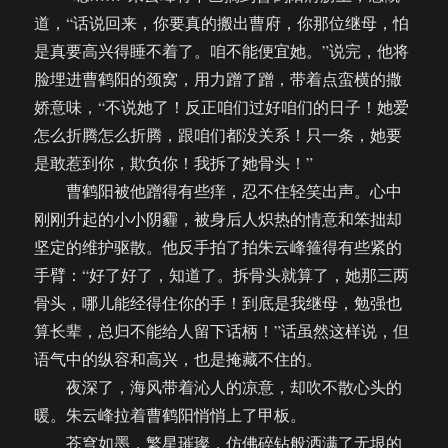
道，“话说回来，你要真的搬出曹府，你那位继母，怕
是真要高兴得睡不着了。咱不能便宜她。”说完，他将
脸埋进曹鹤阳的颈窝，用力蹭了蹭，带着点蛮横的撒
娇意味，“不说她了！反正咱们过好咱们的日子！她爱
怎么折腾怎么折腾，跟咱们都没关系！只一条，她要
是敢惹到你，欺负你！我拆了她骨头！”
曹鹤阳被他蹭得有些痒，忍不住轻笑出声。心中
刚刚升起的小小阴霾，被身后人炽热的情意和笨拙却
坚定的维护驱散。他反手拍了拍朱云峰箍得有些紧的
手臂：“好了好了，知道了。拆骨头就算了，她那三两
骨头，哪儿能经得住你的手！到底是我继母，勉强也
算长辈，总归不能给人留下话柄！”话虽然这样说，但
语气中的纵容和高兴，也是掩藏不住的。
夜深了，海风带着沁人的凉意，却吹不散心头的
暖。朱云峰拉着曹鹤阳悄悄上了甲板。
苍穹如墨，繁星璀璨，仿佛碎钻般洒满了无垠的