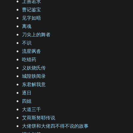
上善若水
曹记鉴宝
见字如晤
离魂
刀尖上的舞者
不识
流星飒沓
吃错药
义妖烧氏传
城隍轶闻录
东君解我意
逐日
四姐
大道三千
艾荷斯努耶传说
大佬饼和大佬四不得不说的故事