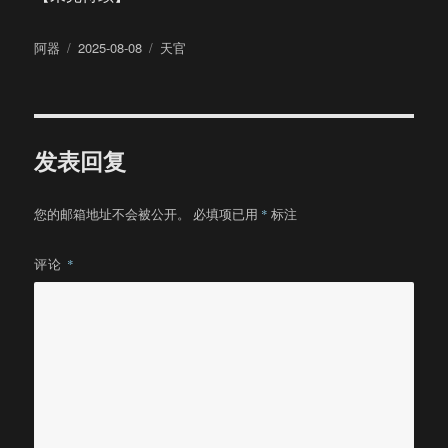
作
发
分
阿器
2025-08-08
天官
者
布
类
于
发表回复
您的邮箱地址不会被公开。
必填项已用
*
标注
评论
*