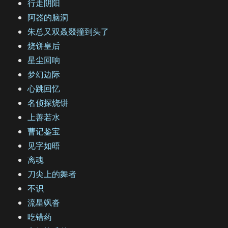
行走阴阳
阿器的脑洞
朱总又双叒叕撞到头了
烧饼皇后
星尘回响
梦幻边际
心跳回忆
名侦探烧饼
上善若水
曹记鉴宝
见字如晤
离魂
刀尖上的舞者
不识
流星飒沓
吃错药