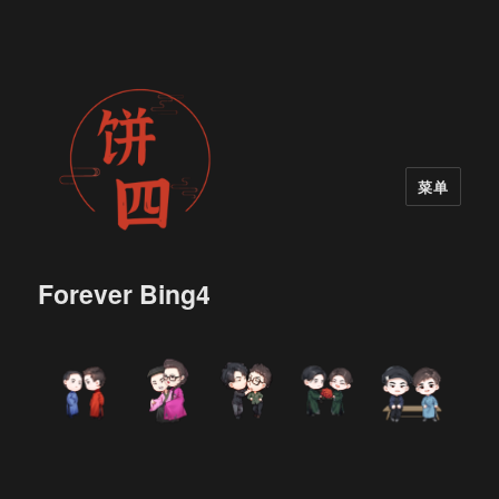
菜单
Forever Bing4