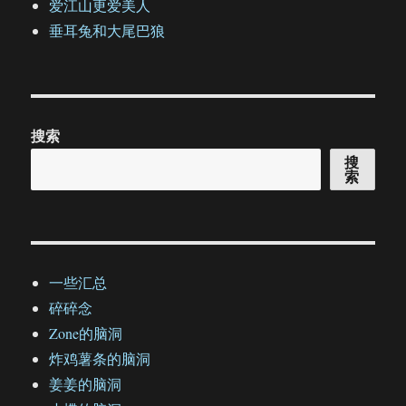
爱江山更爱美人
垂耳兔和大尾巴狼
搜索
搜
索
一些汇总
碎碎念
Zone的脑洞
炸鸡薯条的脑洞
姜姜的脑洞