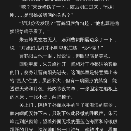
“嗯？”朱云峰愣了一下，随后明白过来，“他刚
刚……是想挑拨我俩的关系？”
“所以你没发现？”曹鹤阳唇角勾起，“他也算是抛
媚眼给瞎子看了。”
朱云峰见左右无人，凑到曹鹤阳唇边亲了一下，
说：“对媳妇儿好才不叫卑躬屈膝。他不懂！”
曹鹤阳白他一眼，没说话，但眼里满是笑意。
回到甲板，朱云峰推开一间相对干净整洁的客舱
的门，侧身让曹鹤阳先进去。这间舱室是特意腾出来
给“贵人”住的，虽然不大，但有一扇圆形的舷窗，能
透进天光和月色。舱内陈设简单，一张固定在船板上
的木床，一张小桌，两把椅子。
关上门，隔绝了外面水手的号子和海浪的喧嚣，
舱内瞬间安静下来，只剩下彼此轻微的呼吸声。朱云
峰走到舷窗前，望着外面无垠的墨蓝色海面和碎银般
跳跃的月光，深深地吐出一口浊气。他转过身，看向