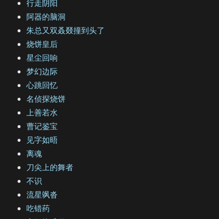
行走阴阳
阿器的脑洞
朱总又双叒叕撞到头了
烧饼皇后
星尘回响
梦幻边际
心跳回忆
名侦探烧饼
上善若水
曹记鉴宝
见字如晤
离魂
刀尖上的舞者
不识
流星飒沓
吃错药