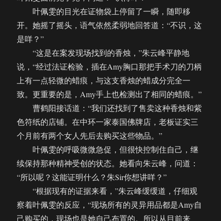
叶佩雯的目光在证物袋上停留了一瞬，随即移
开。她摇了摇头，语气依然柔弱地回答道：“不识，这
是咩？”
“这是在案发现场找到的香烛，”朱云峰平静地
说，“经过法证检验，插在Amy胸口那把手术刀的刀柄
上有一点轻微的蜡痕，与这支香烛的蜡成分完全一
致。更重要的是，Amy手上也检测出了相同的蜡痕。”
曹鹤阳接话道：“我们还找到了售卖这种香烛和紫
色符纸的店铺。在中环一家泰国佛牌店，老板证实三
个月前有两个女人先后去购买这些物品。”
叶佩雯的呼吸微微急促，但很快控制住自己，继
续保持那种精神受创的状态。她看向朱云峰，问道：
“所以呢？这能证明什么？朱Sir你想讲咩？”
“根据现有的证据来看，”朱云峰缓缓道，仔细观
察着叶佩雯的反应，“现场所有的灵异用品都是Amy自
己购买的，现场也是她自己布置的。所以从目前来