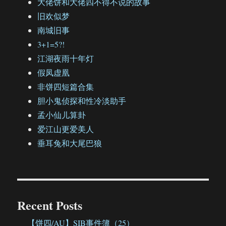
大佬饼和大佬四不得不说的故事
旧欢似梦
南城旧事
3+1=5?!
江湖夜雨十年灯
假凤虚凰
非饼四短篇合集
胆小鬼侦探和性冷淡助手
孟小仙儿算卦
爱江山更爱美人
垂耳兔和大尾巴狼
Recent Posts
【饼四/AU】SIB事件簿（25）