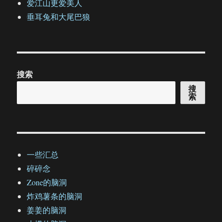
爱江山更爱美人
垂耳兔和大尾巴狼
搜索
搜
索
一些汇总
碎碎念
Zone的脑洞
炸鸡薯条的脑洞
姜姜的脑洞