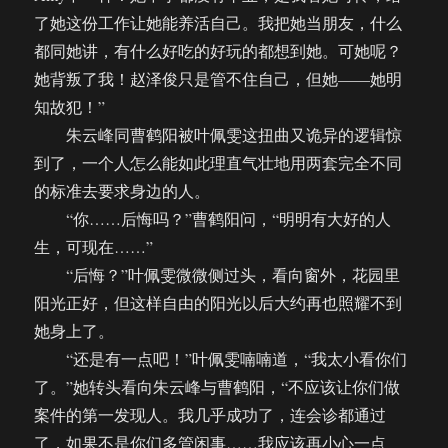
了她这份工作让她能养活自己。我把她当朋友，什么
都同她讲，有什么好吃的好玩的都想到她。可她呢？
她背叛了我！赵泽俊只是管不住自己，但她——她明
知故犯！”
朱云峰同曹鹤阳被叶佩雯这扭曲又诡异的逻辑惊
到了，一个人怎么能如此理直气壮地用两套完全不同
的标准去要求身边的人。
“你……后悔吗？”曹鹤阳问，“明明有大好的人
生，可现在……”
“后悔？”叶佩雯微微侧过头，看向窗外，花园里
阳光正好，但这样自由的阳光以后大约再也照耀不到
她身上了。
“还是有一点吧！”叶佩雯喃喃道，“我太小看你们
了。”她转头看向朱云峰与曹鹤阳，“不应该让你们做
案件的第一发现人。我几乎成功了，连会诊都通过
了，如果不是你们多管闲事……我应该再小心一点