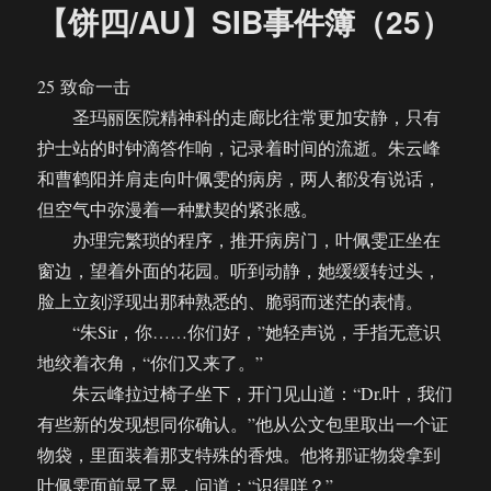
【饼四/AU】SIB事件簿（25）
25 致命一击
圣玛丽医院精神科的走廊比往常更加安静，只有
护士站的时钟滴答作响，记录着时间的流逝。朱云峰
和曹鹤阳并肩走向叶佩雯的病房，两人都没有说话，
但空气中弥漫着一种默契的紧张感。
办理完繁琐的程序，推开病房门，叶佩雯正坐在
窗边，望着外面的花园。听到动静，她缓缓转过头，
脸上立刻浮现出那种熟悉的、脆弱而迷茫的表情。
“朱Sir，你……你们好，”她轻声说，手指无意识
地绞着衣角，“你们又来了。”
朱云峰拉过椅子坐下，开门见山道：“Dr.叶，我们
有些新的发现想同你确认。”他从公文包里取出一个证
物袋，里面装着那支特殊的香烛。他将那证物袋拿到
叶佩雯面前晃了晃，问道：“识得咩？”