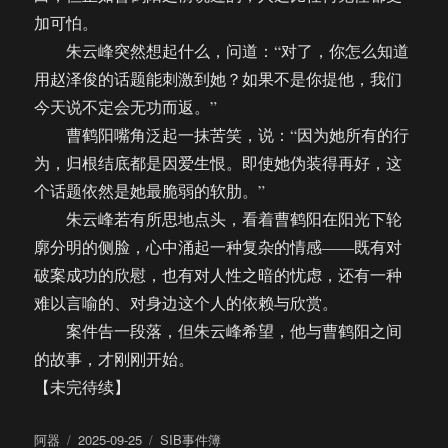
加可怕。
朱云峰突然想起什么，问道：“对了，你怎么知道
用赵泽俊的话题能刺激到她？如果不是你提他，我们
今天说不定会无功而返。”
曹鹤阳嘴角泛起一抹苦笑，说：“因为她所有的行
为，归根结底都是因爱生恨。即使她伪装得再好，这
个话题依然是她最脆弱的软肋。”
朱云峰若有所思地点头，看着曹鹤阳在阳光下轮
廓分明的侧脸，心中涌起一种复杂的情感——既有对
破案成功的欣慰，也有对人性之暗的忧虑，还有一种
难以言喻的、对身边这个人的依赖与欣赏。
案件告一段落，但朱云峰希望，他与曹鹤阳之间
的故事，才刚刚开始。
【未完待续】
作
发
分
阿器
2025-09-25
SIB事件簿