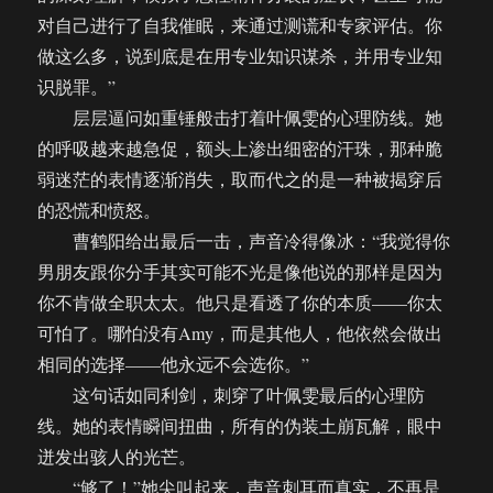
对自己进行了自我催眠，来通过测谎和专家评估。你
做这么多，说到底是在用专业知识谋杀，并用专业知
识脱罪。”
层层逼问如重锤般击打着叶佩雯的心理防线。她
的呼吸越来越急促，额头上渗出细密的汗珠，那种脆
弱迷茫的表情逐渐消失，取而代之的是一种被揭穿后
的恐慌和愤怒。
曹鹤阳给出最后一击，声音冷得像冰：“我觉得你
男朋友跟你分手其实可能不光是像他说的那样是因为
你不肯做全职太太。他只是看透了你的本质——你太
可怕了。哪怕没有Amy，而是其他人，他依然会做出
相同的选择——他永远不会选你。”
这句话如同利剑，刺穿了叶佩雯最后的心理防
线。她的表情瞬间扭曲，所有的伪装土崩瓦解，眼中
迸发出骇人的光芒。
“够了！”她尖叫起来，声音刺耳而真实，不再是