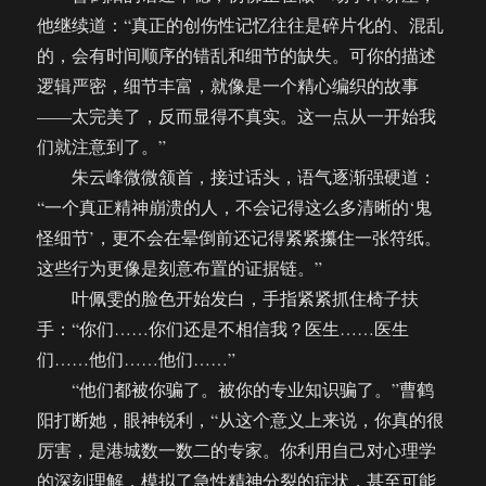
他继续道：“真正的创伤性记忆往往是碎片化的、混乱
的，会有时间顺序的错乱和细节的缺失。可你的描述
逻辑严密，细节丰富，就像是一个精心编织的故事
——太完美了，反而显得不真实。这一点从一开始我
们就注意到了。”
朱云峰微微颔首，接过话头，语气逐渐强硬道：
“一个真正精神崩溃的人，不会记得这么多清晰的‘鬼
怪细节’，更不会在晕倒前还记得紧紧攥住一张符纸。
这些行为更像是刻意布置的证据链。”
叶佩雯的脸色开始发白，手指紧紧抓住椅子扶
手：“你们……你们还是不相信我？医生……医生
们……他们……他们……”
“他们都被你骗了。被你的专业知识骗了。”曹鹤
阳打断她，眼神锐利，“从这个意义上来说，你真的很
厉害，是港城数一数二的专家。你利用自己对心理学
的深刻理解，模拟了急性精神分裂的症状，甚至可能