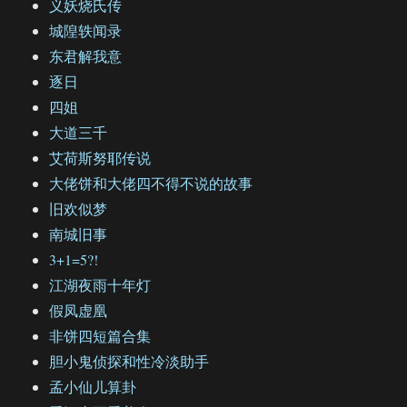
义妖烧氏传
城隍轶闻录
东君解我意
逐日
四姐
大道三千
艾荷斯努耶传说
大佬饼和大佬四不得不说的故事
旧欢似梦
南城旧事
3+1=5?!
江湖夜雨十年灯
假凤虚凰
非饼四短篇合集
胆小鬼侦探和性冷淡助手
孟小仙儿算卦