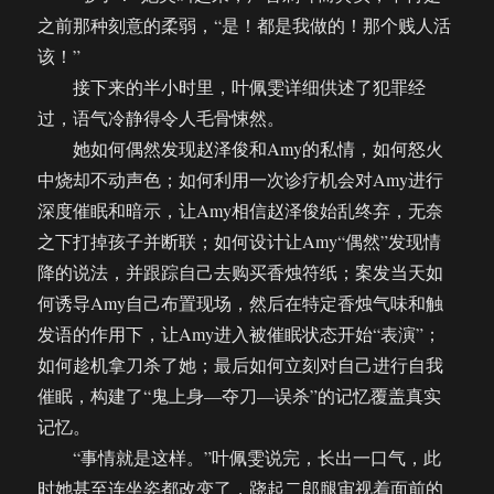
之前那种刻意的柔弱，“是！都是我做的！那个贱人活
该！”
接下来的半小时里，叶佩雯详细供述了犯罪经
过，语气冷静得令人毛骨悚然。
她如何偶然发现赵泽俊和Amy的私情，如何怒火
中烧却不动声色；如何利用一次诊疗机会对Amy进行
深度催眠和暗示，让Amy相信赵泽俊始乱终弃，无奈
之下打掉孩子并断联；如何设计让Amy“偶然”发现情
降的说法，并跟踪自己去购买香烛符纸；案发当天如
何诱导Amy自己布置现场，然后在特定香烛气味和触
发语的作用下，让Amy进入被催眠状态开始“表演”；
如何趁机拿刀杀了她；最后如何立刻对自己进行自我
催眠，构建了“鬼上身—夺刀—误杀”的记忆覆盖真实
记忆。
“事情就是这样。”叶佩雯说完，长出一口气，此
时她甚至连坐姿都改变了，跷起二郎腿审视着面前的