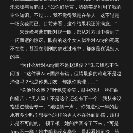
朱云峰与曹鹤阳，“如你们所言，我确实是利用了我的
专业知识。不过……我不觉得我是在杀人，这不过是
一场实验而已。目前来看，这个结果我还算满意。”
朱云峰与曹鹤阳对视一眼，都从对方眼中看到了
一闪而逝的惊讶。眼前的这个女人似乎对Amy的死毫
不在意，甚至在刚刚的叙述过程中，都像是在说别人
的事。
“为什么针对Amy而不是赵泽俊？”朱云峰忍不住
问道，“这件事Amy固然有错，但错最多的难道不是赵
泽俊吗？他是你男朋友，却跟你助理……”
“关他什么事？”叶佩雯冷笑，眼中闪过一丝扭曲
的痛苦：“男人嘛！不是这个还会有下一个，我从来没
指望过他会专一。”她嗤笑一声，“你知道他一年的薪
水有多少吗？想要他这样的男人不在外面乱搞，压根
儿是不可能的。”顿了顿，她的声音冷了下来，“可是
Amy不一样！她中学都没有毕业，是我看她可怜，给