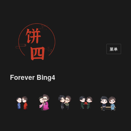
菜单
Forever Bing4