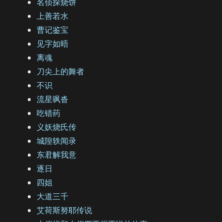
名侦探烧饼
上善若水
曹记鉴宝
见字如晤
离魂
刀尖上的舞者
不识
流星飒沓
吃错药
义妖烧氏传
城隍轶闻录
东君解我意
逐日
四姐
大道三千
艾荷斯努耶传说