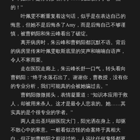
的！”
叶佩雯不断重复着这句话，似乎是在表达自己的
悔意，但她不是后悔杀了Amy，而是后悔自己不够谨
慎，被曹鹤阳和朱云峰看出了破绽。
离开病房时，朱云峰和曹鹤阳都沉默不语。背后
的病房里传来叶佩雯歇斯底里的笑声和喃喃自语声，
令人不寒而栗。
走在医院走廊上，朱云峰长舒一口气，转头看向
曹鹤阳：“终于水落石出了。谢谢你，曹教授，没有你
的专业分析，我们可能真的会被她骗过去。”
曹鹤阳微微摇头，表情凝重道：“知识本应用于救
人，却被用来杀人。这才是最令人悲哀的。她……其
实真的是个很专业的学者。”
两人走出圣玛丽医院大门，阳光洒在身上，却驱
不散心中的寒意。一桩看似古怪的命案终于真相大
白，但正如曹鹤阳之前说过的，人远比任何鬼怪都更