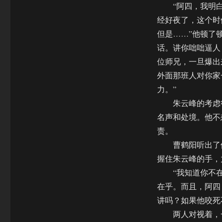
“阿四，我明白你
经好夜了，这个时
但是……”他顿了
话。讲你咄咄逼人
位师兄，一旦爆出
外面那班人对你家
力。”
朱云峰的考虑很
名声和处境。他不
责。
曹鹤阳听出了他
握住朱云峰的手，
“我知道你不在乎
在乎。而且，阿四
讲吗？如果他咬死
两人对视着，一