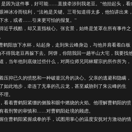
是因为这件事，好可能……直接牵涉到我老豆。”他抬起头，看
眼神冰冷而锐利，“法袍是关键。三哥知道得太多，他怕讲出来
下水，或者……引来更可怕的报复。”
近乎残酷，却又直指核心。张玄景，始终是笼罩在所有事件之
。
曹鹤阳放下水杯，站起身，走到朱云峰身边，与他并肩看着白板
由不得我老豆再躲下去。阿饼，你陪我回一趟半山大宅，我要找
道，当年他到底做过些什么，对两位师兄同林耀宗的所作所为，
压抑已久的愤怒和一种破釜沉舟的决心。父亲的逃避和隐瞒，
了如此地步，牵连了无辜的孔云龙，甚至威胁到了朱云峰的生
不理。
看着曹鹤阳紧绷的侧脸和眼中燃烧的火焰。他理解曹鹤阳的愤
有着刑警的审慎和……对曹鹤阳处境的顾虑。
住曹鹤阳紧握成拳的手，试图用掌心的温度安抚对方激动的情