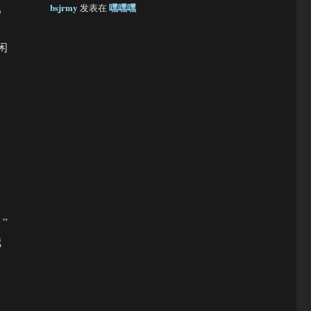
已
bsjrmy
嘿嘿嘿
发表在
闲
”
我