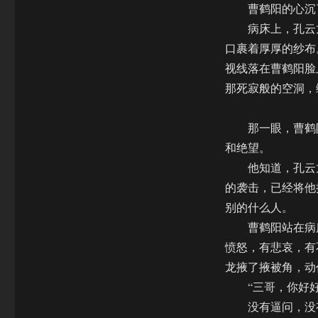
曹鹤阳的心沉了
病床上，孔云龙
口裹着厚厚的纱布
视线落在曹鹤阳脸
那死寂般的空洞，
那一眼，曹鹤阳
和绝望。
他知道，孔云龙
的袭击，已经将他
别的什么人。
曹鹤阳站在病床
愤怒，有悲哀，有
龙掖了掖被角，动
“三哥，你好好休
没有逼问，没有