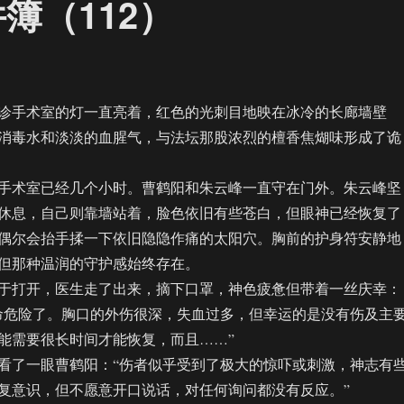
件簿（112）
手术室的灯一直亮着，红色的光刺目地映在冰冷的长廊墙壁
消毒水和淡淡的血腥气，与法坛那股浓烈的檀香焦煳味形成了诡
术室已经几个小时。曹鹤阳和朱云峰一直守在门外。朱云峰坚
休息，自己则靠墙站着，脸色依旧有些苍白，但眼神已经恢复了
偶尔会抬手揉一下依旧隐隐作痛的太阳穴。胸前的护身符安静地
但那种温润的守护感始终存在。
打开，医生走了出来，摘下口罩，神色疲惫但带着一丝庆幸：
命危险了。胸口的外伤很深，失血过多，但幸运的是没有伤及主
能需要很长时间才能恢复，而且……”
了一眼曹鹤阳：“伤者似乎受到了极大的惊吓或刺激，神志有
复意识，但不愿意开口说话，对任何询问都没有反应。”