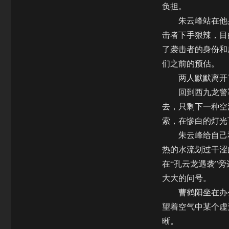
负担。
朱云峰站在他身
击者下手狠辣，目
了袭击者的身份和
们之前的预估。
两人默默离开了
回到西九龙警署那
去，只剩下一种空
索，在惨白的灯光
朱云峰给自己和
热的水流划过干涩
在“孔云龙遇袭”
大大的问号。
曹鹤阳坐在办公
望着空气中某个虚
晰。