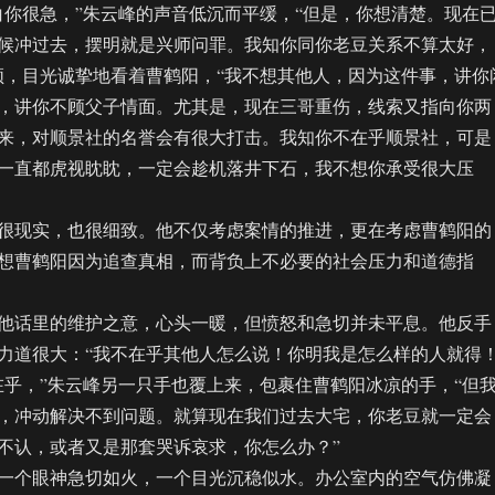
很急，”朱云峰的声音低沉而平缓，“但是，你想清楚。现在
候冲过去，摆明就是兴师问罪。我知你同你老豆关系不算太好，
顿，目光诚挚地看着曹鹤阳，“我不想其他人，因为这件事，讲你
，讲你不顾父子情面。尤其是，现在三哥重伤，线索又指向你两
来，对顺景社的名誉会有很大打击。我知你不在乎顺景社，可是
一直都虎视眈眈，一定会趁机落井下石，我不想你承受很大压
现实，也很细致。他不仅考虑案情的推进，更在考虑曹鹤阳的
想曹鹤阳因为追查真相，而背负上不必要的社会压力和道德指
话里的维护之意，心头一暖，但愤怒和急切并未平息。他反手
力道很大：“我不在乎其他人怎么说！你明我是怎么样的人就得！
，”朱云峰另一只手也覆上来，包裹住曹鹤阳冰凉的手，“但
，冲动解决不到问题。就算现在我们过去大宅，你老豆就一定会
不认，或者又是那套哭诉哀求，你怎么办？”
个眼神急切如火，一个目光沉稳似水。办公室内的空气仿佛凝