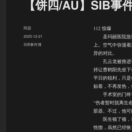
【饼四/AU】SIB事
作
阿器
112 惊爆
者
发
2025-12-21
圣玛丽医院急诊
布
分
SIB事件簿
上。空气中弥漫着
于
类
异的对比。
孔云龙被推进手
持让曹鹤阳先坐下
平日的锐利，只是
贴着，不再发热，
手术室的门终于
“伤者暂时脱离生
脏器。不过，他可
医生顿了顿，看
恍惚，虽然已经恢