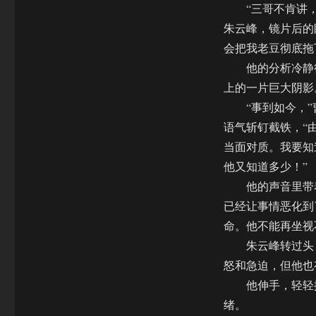
“三哥不肯讲，
朱云峰，镜片后的
会把我老豆彻底拖
他的分析冷静得
上的一片巨大阴影
“事到如今，”
语气斩钉截铁，“
当面对质。我要知
他又知道多少！”
他的声音里带着
已经让事情恶化到
命。他不能再坐视
朱云峰转过头，
怒和急迫，但他也
他伸手，轻轻握
绪。