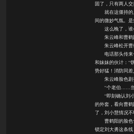
固了，只有两人交
就在这僵持的片
间的微妙气氛。是
这么晚了，谁会
朱云峰和曹鹤阳
朱云峰松开曹鹤
电话那头传来一
和妹妹的伙计：“
势好猛！消防同差
朱云峰脸色剧变
“个老伯……当
“即刻确认刘小
的外套，看向曹鹤
了，刘小慧情况不
曹鹤阳的脸色也
锁定刘大勇这条线