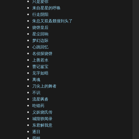
只是爱你
来自星星的呼唤
行走阴阳
朱总又双叒叕撞到头了
烧饼皇后
星尘回响
梦幻边际
心跳回忆
名侦探烧饼
上善若水
曹记鉴宝
见字如晤
离魂
刀尖上的舞者
不识
流星飒沓
吃错药
义妖烧氏传
城隍轶闻录
东君解我意
逐日
四姐