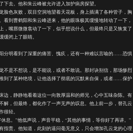
下去。他和朱云峰被允许进入加护病房探望。
脸色灰败，双目空洞地望着天花板，身上插满了各种管子，胸
。看到曹鹤阳和朱云峰进来，他的眼珠极其缓慢地转动了一下，
上，嘴唇微微翕动了一下，似乎想说什么，但最终只是又恢复了
缓缓闭上了眼睛。
分明看到了深重的痛苦、愧疚，还有一种难以言喻的……恐惧
不是不想说，是不能说，或者不敢说。那封诀别信，那场惨烈
推到了某种绝境，让他选择了彻底的沉默来自保，或者……保护
边，静静地看着这位一向敦厚温和的师兄，心中五味杂陈。有
不解，但最终，都化作了一声无声的叹息。他上前一步，替孔云
作很轻。
息。”他低声说，声音平稳，“其他的事情，等你好了再讲。”
指责。他知道，此刻的逼问毫无意义，只会增加孔云龙的心理