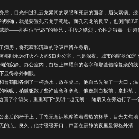
后，目光扫过孔云龙紧闭的双眼和死寂的面容，眉头紧锁。袭
的明确，就是要置孔云龙于死地。而孔云龙的反应，也侧面印证
威胁——那两位“已故”的师兄，手段之酷烈，心性之狠毒，远超
病房，将死寂和沉重的呼吸声留在身后。
间永远灯火不灭的SIB办公室，已是深夜。城市的喧嚣沉淀
洞的寂静。办公室内，白板上林耀宗的名字和那些错综复杂的线
下显得格外刺眼。
曹鹤阳各倒了一杯热水，放在桌上。他自己先灌了一大口，温
的喉咙，稍微驱散了些许疲惫和寒意。他走到白板前，拿起笔，
旁边画了个箭头，重重写下“吴明”“赵元朗”，随后又在旁边打了一
桌后的椅子上，手指无意识地摩挲着温热的杯壁，目光失焦地
无的点。良久，他才缓缓开口，声音在寂静的夜里显得格外清