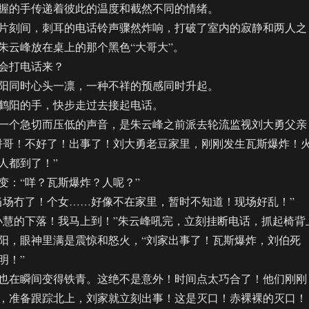
握的手传递着彼此的温度和截然不同的情绪。
刻间，刺耳的电话铃声骤然炸响，打破了室内的寂静和两人之
朱云峰放在桌上的那个黑色“大哥大”。
打电话来？
同时心头一凛，一种不祥的预感同时升起。
阳的手，快步走过去接起电话。
个急切而压低的声音，是朱云峰之前派去轮流监视刘大勇父亲
饼哥！不好了！出事了！刘大勇老豆家里，刚刚发生瓦斯爆炸！
人都到了！”
：“咩？瓦斯爆炸？人呢？”
场冇了！个女……好像不在家里，暂时不知道！现场好乱！”
慧的下落！我马上到！”朱云峰吼完，立刻挂断电话，抓起椅背
阳，眼神里满是震惊和怒火，“刘家出事了！瓦斯爆炸，刘伯死
明！”
在瞬间变得铁青。这绝不是意外！时间点太巧合了！他们刚刚
，准备跟踪北上，刘家就立刻出事！这是灭口！赤裸裸的灭口！