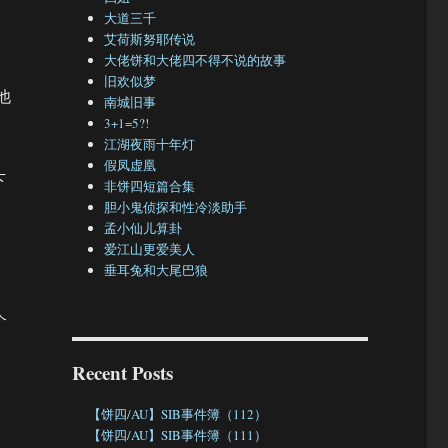
大道三千
艾荷斯努耶传说
大佬饼和大佬四不得不说的故事
旧欢似梦
他
南城旧事
3+1=5?!
江湖夜雨十年灯
假凤虚凰
下
非饼四短篇合集
胆小鬼侦探和性冷淡助手
孟小仙儿算卦
爱江山更爱美人
垂耳兔和大尾巴狼
个
Recent Posts
【饼四/AU】SIB事件簿（112）
【饼四/AU】SIB事件簿（111）