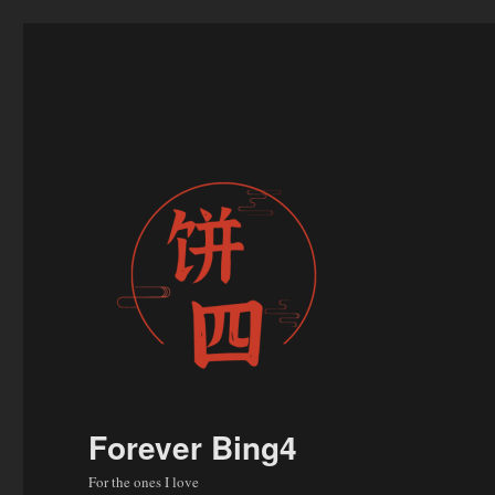
Forever Bing4
For the ones I love