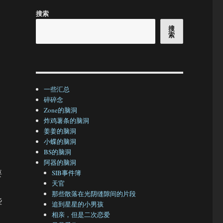
搜索
搜
索
一些汇总
碎碎念
Zone的脑洞
炸鸡薯条的脑洞
姜姜的脑洞
小蝶的脑洞
BS的脑洞
阿器的脑洞
要
SIB事件簿
天官
那些散落在光阴缝隙间的片段
些
追到星星的小男孩
相亲，但是二次恋爱