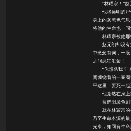
“林耀宗！”赵元
他将吴明的尸体
身上的灰黑色气息
将他的生命也一同
林耀宗被他那疯
赵元朗却没有立
中念念有词，一股
之间疯狂汇聚！
“你想杀我？”
间缠绕着的一圈圈
平这里！要死一起
他竟然在身上绑
曹鹤阳脸色剧变
就在林耀宗的手
乃至生命本源的最
光束，如同有生命