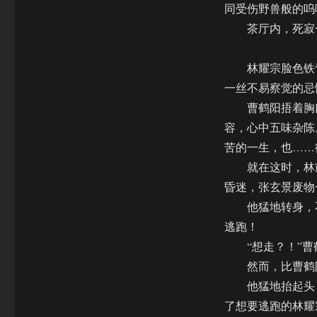
同受伤野兽般的呜
茶厅内，死寂
林耀宗脸色铁青
一丝不易察觉的忌
曹鹤阳捂着胸口
容，心中五味杂陈
苦的一生，也……
就在这时，林耀
昏迷，张玄景废物
他猛地转身，不
逃跑！
“想走？！”曹
然而，比曹鹤阳
他猛地抬起头，
了想要逃跑的林耀