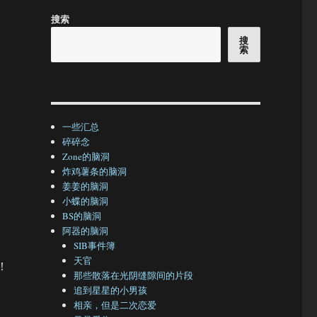
搜索
搜
索
一些汇总
碎碎念
Zone的脑洞
炸鸡薯条的脑洞
姜姜的脑洞
小蝶的脑洞
BS的脑洞
阿器的脑洞
SIB事件簿
天官
！
那些散落在光阴缝隙间的片段
追到星星的小男孩
相亲，但是二次恋爱