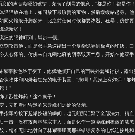
朗的声音嘶哑如破锣，充满了刻骨的恨意，“都是你！都是你！
轻轻放在地上，如同放下最珍贵的宝物，然后缓缓站起身。他
如同火焰般升腾起来，比之前任何时候都要浓烈、狂暴，仿佛要
燃烧殆尽！
狂的眼神吓到，脚步一顿。
刻攻击他，而是双手急速结出一个复杂诡异到极点的印诀，口
令人心悸的、仿佛来自九幽地府的阴寒毁灭气息，开始在他双手
林耀宗脸色终于变了，他猛地撕开自己的西装外套和衬衫，露出
管状物体和闪烁着红光的电子装置，“来啊！我身上有炸弹！够
死！”
了烈性炸药！这个疯子！
，立刻看向昏迷的朱云峰和远处的父亲。
指即将按下起爆按钮的瞬间，赵元朗那汇聚了全部法力、精血
后一击，没有攻向林耀宗本人，而是化作一道凝练到极致的漆黑
般，精准无比地射向了林耀宗腰间那些错综复杂的电线连接处和