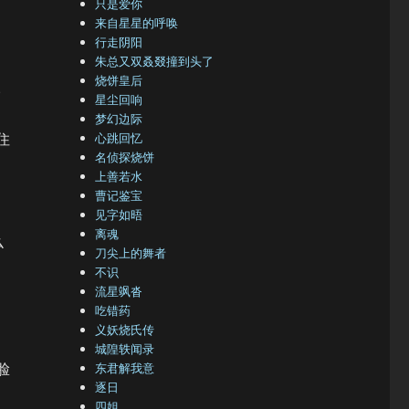
只是爱你
来自星星的呼唤
行走阴阳
朱总又双叒叕撞到头了
烧饼皇后
…
星尘回响
梦幻边际
住
心跳回忆
名侦探烧饼
上善若水
曹记鉴宝
见字如晤
离魂
么
刀尖上的舞者
不识
流星飒沓
吃错药
义妖烧氏传
城隍轶闻录
脸
东君解我意
逐日
四姐