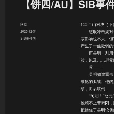
【饼四/AU】SIB事
作
阿器
122 半山对决（下
者
发
2025-12-31
这股冲击波对曹
布
分
SIB事件簿
宗影响也不大。但
于
类
产生了一丝微弱的
而吴明，则用他
波，以及……赵元
噗——！
吴明如遭重击，
凄艳的弧线。他的
筝，向后软倒。
“阿明！”赵元
他顾不上曹鹤阳，
把接住了吴明软倒