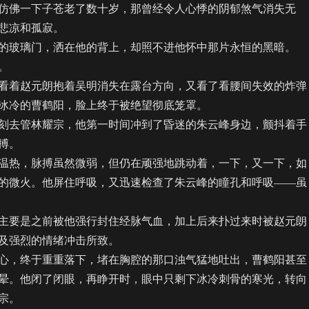
仿佛一下子苍老了数十岁，那曾经令人心悸的阴郁煞气消失无
悲凉和孤寂。
玻璃门，洒在他的背上，却照不进他怀中那片永恒的黑暗。
。
着赵元朗抱着吴明消失在露台方向，又看了看腰间失效的炸弹
冰冷的曹鹤阳，脸上终于被绝望彻底笼罩。
去管林耀宗，他第一时间冲到了昏迷的朱云峰身边，颤抖着手
搏。
热，脉搏虽然微弱，但仍在顽强地跳动着，一下，又一下，如
的微火。他屏住呼吸，又迅速检查了朱云峰的瞳孔和呼吸——虽
要是之前被他强行封住经脉气血，加上后来扑过来时被赵元朗
及强烈的情绪冲击所致。
，终于重重落下，堵在胸腔的那口浊气猛地吐出，曹鹤阳甚至
晕。他闭了闭眼，再睁开时，眼中只剩下冰冷刺骨的寒光，转向
宗。