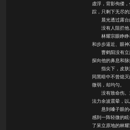
虚浮，背影佝偻，
踪，只剩下无尽的
晨光透过露台的
没有人阻拦他
林耀宗眼睁睁看
和步步逼近、眼神
曹鹤阳没有立刻
探向他的鼻息和脉
指尖下，皮肤温
同黑暗中不曾熄灭
微弱，却均匀。
没有致命伤。主
法力余波震晕，以
悬到嗓子眼的心
感到一阵轻微的眩
了呆立原地的林耀