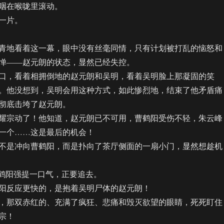
咽在喉咙里滚动。
一片。
地看着这一幕，眼中没有丝毫同情，只有计划被打乱的恼怒和
惮——赵元朗的状态，显然已经失控。
，看着相拥倒地的赵元朗和吴明，看着吴明脸上那凝固的笑
。他没想到，吴明会用这种方式，如此惨烈地，结束了他矛盾痛
彻底击垮了赵元朗。
宗动了！他知道，赵元朗已不可用，曹鹤阳受伤不轻，朱云峰
一个……这是最后的机会！
是冲向曹鹤阳，而是扑向了茶厅侧面的一扇小门，显然想趁机
鹤阳强提一口气，正要追去。
反应更快的，是抱着吴明尸体的赵元朗！
那双赤红的、充满了疯狂、悲痛和毁灭欲望的眼睛，死死盯住
宗！