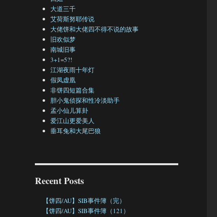
大道三千
艾荷斯努耶传说
大佬饼和大佬四不得不说的故事
旧欢似梦
南城旧事
3+1=5?!
江湖夜雨十年灯
假凤虚凰
非饼四短篇合集
胆小鬼侦探和性冷淡助手
孟小仙儿算卦
爱江山更爱美人
垂耳兔和大尾巴狼
Recent Posts
【饼四/AU】SIB事件簿（完）
【饼四/AU】SIB事件簿（121）