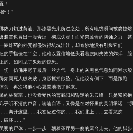
置！
断！”
热刀切过黄油。那漆黑光束所过之处，所有电线瞬间被腐蚀熔
爆装置也冒出一股青烟，彻底失灵！而光束蕴含的阴蚀之力，甚
一圈炸药的外壳都侵蚀得坑坑洼洼，却奇妙地没有引爆它们！
的手指僵在半空，他难以置信地低头看着腰间失效的炸弹，脸
正的、如同见了鬼般的惊恐。
切，仿佛用尽了最后一丝力气，身上的灰黑色气息如同潮水般
得如同死人般灰败，身形摇摇欲坠。但他没有倒下，而是踉跄
体旁，再次将他小心翼翼地抱了起来。
的林耀宗，也没看受伤的曹鹤阳和昏迷的朱云峰，只是紧紧抱
几乎听不清的声音，喃喃自语，又像是在对怀里的吴明承诺：“
……离开这里……我答应过你的……我们北上……去看龙虎
…破坏……”
明的尸体，一步一步，朝着茶厅另一侧的露台走去。他的脚步