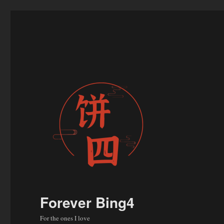
Forever Bing4
For the ones I love