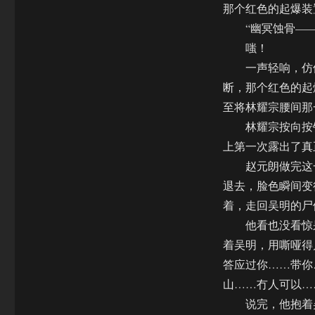
那个红色的起爆装
“幽冥蚀骨——
嗤！
一声轻响，仿佛
断，那个红色的起
至将林耀宗腰间那
林耀宗按向按钮
上第一次露出了真
赵元朗做完这一
退去，脸色瞬间变
着，走回吴明的尸
他看也没看惊呆
着吴明，用嘶哑得
答应过你……带你
山……冇人可以…
说完，他抱着吴