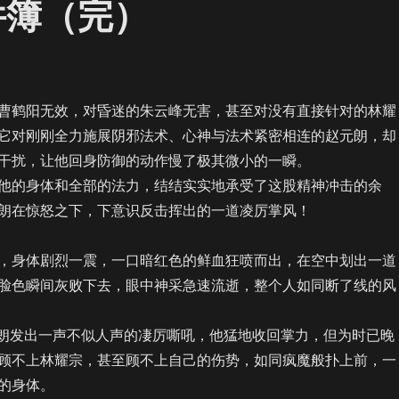
件簿（完）
）
鹤阳无效，对昏迷的朱云峰无害，甚至对没有直接针对的林耀
它对刚刚全力施展阴邪法术、心神与法术紧密相连的赵元朗，却
干扰，让他回身防御的动作慢了极其微小的一瞬。
的身体和全部的法力，结结实实地承受了这股精神冲击的余
朗在惊怒之下，下意识反击挥出的一道凌厉掌风！
身体剧烈一震，一口暗红色的鲜血狂喷而出，在空中划出一道
脸色瞬间灰败下去，眼中神采急速流逝，整个人如同断了线的风
朗发出一声不似人声的凄厉嘶吼，他猛地收回掌力，但为时已晚
顾不上林耀宗，甚至顾不上自己的伤势，如同疯魔般扑上前，一
的身体。