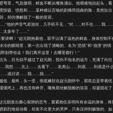
弯里，气息微弱，鲜血不断从嘴角涌出。他艰难地抬起头，看
度惊骇、愤怒和……某种难以言喻的剧痛而扭曲的脸，竟然扯出
弱，却仿佛解脱了一般的笑容。
”他的声音气若游丝，几乎听不见，“对……对不住……我…
…太多年了……”
要讲啊！”赵元朗抱着他，双手沾满了温热的鲜血，身体控制不
冰冷的眼睛里，第一次出现了清晰的、名为“恐惧”和“崩溃”的情
我即刻带你走！我们离开这里！去哪里都行！”
头，目光似乎越过了赵元朗，投向不知名的远方，充满了向往
……我想……北上……去看下……龙虎山……到底……到底是什
……成日讲……我……我……”
低，最终，头一歪，彻底瘫软在赵元朗怀中，那双总是带着忧
缓缓闭上，再也没有睁开。嘴角那丝解脱般的笑容，却凝固在了
赵元朗发出撕心裂肺的悲号，紧紧抱住吴明尚有余温的身体，将
膀剧烈地耸动着，却发不出更大的哭声，只有压抑到极致的、如