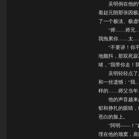
吴明倒在他的臂
着赵元朗那张因极
了一个极淡、极虚
“师……师兄……
我拖累你……太…
“不要讲！你不
地颤抖，那双死寂
绪，“我带你走！
吴明轻轻点了点
和一丝遗憾：“我
样的……师父当年
他的声音越来越
郁和挣扎的眼睛，
苍白的脸上。
“阿明——！”
埋在他的颈窝，肩