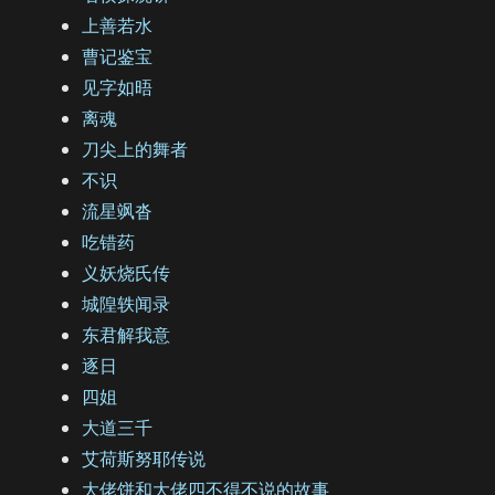
上善若水
曹记鉴宝
见字如晤
离魂
刀尖上的舞者
不识
流星飒沓
吃错药
义妖烧氏传
城隍轶闻录
东君解我意
逐日
四姐
大道三千
艾荷斯努耶传说
大佬饼和大佬四不得不说的故事