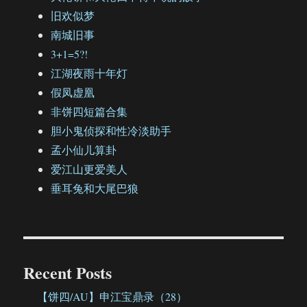
旧欢似梦
南城旧事
3+1=5?!
江湖夜雨十年灯
假凤虚凰
非饼四短篇合集
胆小鬼侦探和性冷淡助手
孟小仙儿算卦
爱江山更爱美人
垂耳兔和大尾巴狼
Recent Posts
【饼四/AU】申江宝鼎录（28）