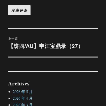
文
上一篇
章
【饼四/AU】申江宝鼎录（27）
上
篇
导
文
航
章：
Archives
2026 年 5 月
2026 年 4 月
2026 年 3 月