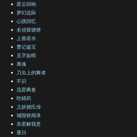
星尘回响
梦幻边际
心跳回忆
名侦探烧饼
上善若水
曹记鉴宝
见字如晤
离魂
刀尖上的舞者
不识
流星飒沓
吃错药
义妖烧氏传
城隍轶闻录
东君解我意
逐日