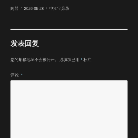
作
发
分
阿器
2026-05-28
申江宝鼎录
者
布
类
于
发表回复
您的邮箱地址不会被公开。
必填项已用
*
标注
评论
*