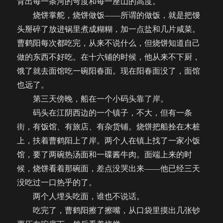
背出每一条河的弯度和每一座山的高度。
烧饼掌舵，烧饼做饭——所谓的做饭，就是把馒
头掰碎了放进锅里煮成糊糊，加一点盐和几片咸菜。
曹鹤阳每次都吃完，从来不说什么，但烧饼知道自己
做的东西不好吃。在十六铺的时候，他从来不下厨，
饿了就去面馆吃一碗阳春面。现在阳春面没了，面馆
也远了。
第三天傍晚，船在一个小码头靠了岸。
码头在江阴西边的一个镇子，不大，但有一条
街，有饭馆、有旅店、有杂货铺。烧饼把船拴在木桩
上，扶着曹鹤阳上了岸。两个人在镇上找了一家小饭
馆，要了两碗热汤面和一碟酱牛肉。面端上来的时
候，烧饼看着那碗面，差点没哭出来——他已经三天
没吃过一口热乎的了。
两个人埋头吃面，谁也不说话。
吃完了，曹鹤阳擦了擦嘴，从口袋里摸出几张钞