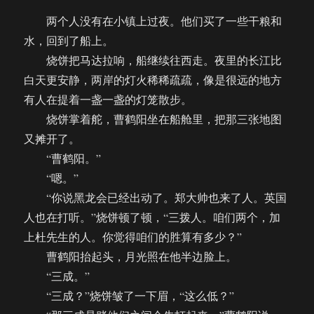
两个人没有在小镇上过夜。他们买了一些干粮和
水，回到了船上。
烧饼把马达拉响，船继续往西走。夜里的长江比
白天更安静，两岸的灯火稀稀疏疏，像是很远的地方
有人在提着一盏一盏的灯笼散步。
烧饼掌着舵，曹鹤阳坐在船舱里，把那三张地图
又摊开了。
“曹鹤阳。”
“嗯。”
“你说黑龙会已经出动了。郑大帅也来了人。英国
人也在打听。”烧饼顿了顿，“三拨人。咱们两个，加
上杜先生的人。你觉得咱们的胜算有多少？”
曹鹤阳抬起头，月光照在他半边脸上。
“三成。”
“三成？”烧饼皱了一下眉，“这么低？”