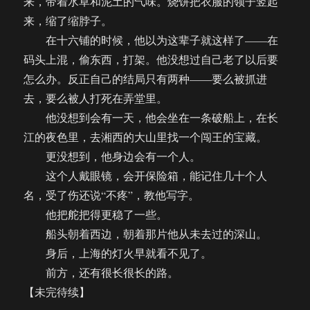
来，带着水草和泥土的气味。烧饼把衣服的领子竖起
来，缩了缩脖子。
在十六铺的时候，他以为这辈子就这样了——在
码头上混，偷东西，打架。他没想过自己老了以后要
怎么办。反正自己的结局只有两种——要么被抓进
去，要么被人打死在弄堂里。
他没想到会有一天，他会坐在一条破船上，在长
江的夜色里，去湘西的大山里找一个闯王的宝藏。
更没想到，他身边会有一个人。
这个人戴眼镜，会开保险箱，能记住几十个人
名，受了伤还说“不疼”，教他写字。
他把舵把得更稳了一些。
船头朝着西边，朝着那片他从未去过的深山。
身后，上海的灯火早就看不见了。
前方，还有很长很长的路。
【未完待续】