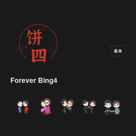
菜单
Forever Bing4