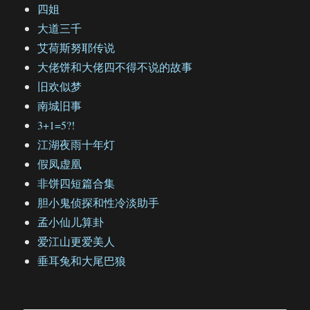
四姐
大道三千
艾荷斯努耶传说
大佬饼和大佬四不得不说的故事
旧欢似梦
南城旧事
3+1=5?!
江湖夜雨十年灯
假凤虚凰
非饼四短篇合集
胆小鬼侦探和性冷淡助手
孟小仙儿算卦
爱江山更爱美人
垂耳兔和大尾巴狼