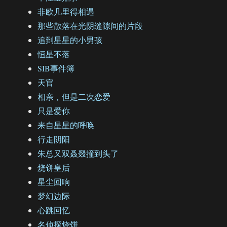
非欧几里得相遇
那些散落在光阴缝隙间的片段
追到星星的小男孩
恒星不落
SIB事件簿
天官
相亲，但是二次恋爱
只是爱你
来自星星的呼唤
行走阴阳
朱总又双叒叕撞到头了
烧饼皇后
星尘回响
梦幻边际
心跳回忆
名侦探烧饼