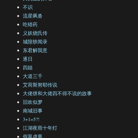
不识
流星飒沓
吃错药
义妖烧氏传
城隍轶闻录
东君解我意
逐日
四姐
大道三千
艾荷斯努耶传说
大佬饼和大佬四不得不说的故事
旧欢似梦
南城旧事
3+1=5?!
江湖夜雨十年灯
假凤虚凰