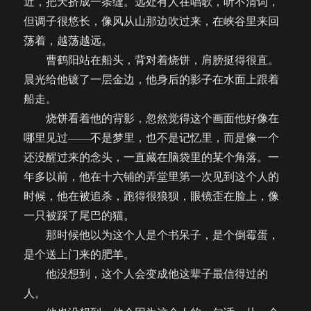
近，把天挤成一条缝。远处有人在唱歌，听不清词，
但调子很悠长，像风从山那边吹过来，在峡谷里来回
荡着，越荡越远。
曹鹤阳站在船头，背对着烧饼，肩膀挺得很直。
晨光给他镀了一层金边，他身后的影子在水面上跟着
船走。
烧饼看着他的背影，忽然觉得这个画面他好像在
哪里见过——不是梦里，也不是记忆里，而是像一个
还没醒过来的念头，一直藏在脑袋里的某个角落。一
年多以前，他在十六铺的弄堂里第一次见到这个人的
时候，他在被追杀，跑得很狼狈，眼镜歪在脸上，像
一只被踩了尾巴的猫。
那时候他以为这个人是个书呆子，是个倒霉蛋，
是个送上门来的肥羊。
他没想到，这个人会变成他这辈子最信得过的
人。