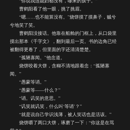
“你说我连媳妇都没有，哪来的孩子。”
曹鹤阳看了他一眼，挑了挑眉。
“嗯……也不能算没有。”烧饼摸了摸鼻子，贼兮
兮地笑了笑。
曹鹤阳没接话。他靠在船舱的门框上，从口袋里
摸出那本《千字文》，翻到最后一页。书的边角已经
被翻得更卷了，但里面的字还清清楚楚。
“孤陋寡闻。”他念道。
烧饼咬着大饼，含糊不清地跟着念：“孤陋寡
闻。”
“愚蒙等诮。”
“愚蒙等——什么？”
“诮。讥笑的意思。”
“讥笑就讥笑，什么叫‘等诮’？”
“就是说自己学识浅薄，被人笑话也是活该。”
烧饼嚼了两口大饼，琢磨了一下：“你这是在骂