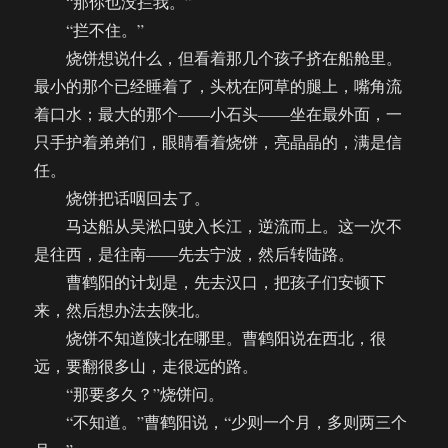
“那你也没拦我。”
“拦不住。”
烧饼想说什么，但看着那几个孩子挤在船舱里。
最小的那个已经睡着了，头枕在阿草的腿上，嘴角流
着口水；最大的那个——小石头——坐在最外面，一
只手护着弟弟们，眼睛看着烧饼，亮晶晶的，满是信
任。
烧饼把话咽回去了。
马达船从吴淞口驶入长江，逆流而上。这一次不
是往西，是往南——先去宁波，然后转陆路。
曹鹤阳的计划是，先去汉口，把孩子们安顿下
来，然后想办法去陕北。
烧饼不知道陕北在哪里。曹鹤阳说在西北，很
远，要翻很多山，走很远的路。
“那要多久？”烧饼问。
“不知道。”曹鹤阳说，“少则一个月，多则两三个