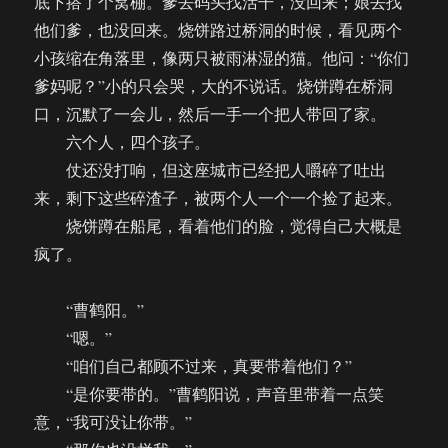
底下搭了个窝棚。爹去码头找活干，没回来；娘去找
他们爹，也没回来。烧饼路过桥洞的时候，看见两个
小孩缩在角落里，像两只被雨淋湿的猫。他问：“你们
爹妈呢？”小的只会哭，大的不说话。烧饼蹲在桥洞
口，沉默了一会儿，然后一手一个把人带回了家。
六个人，四个孩子。
仗还没打响，但这座城市已经把人嚼碎了吐出
来，剩下这些碎渣子，被两个人一个一个捡了起来。
烧饼蹲在船尾，看着他们的脸，觉得自己大概是
疯了。
“曹鹤阳。”
“嗯。”
“咱们自己都顾不过来，真要带着他们？”
“是你要带的。”曹鹤阳说，声音里带着一点笑
意，“我可没让你带。”