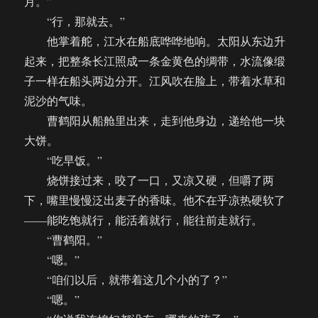
月。”
“行，那就去。”
他掌着舵，江水在船底哗哗地响。太阳从东边升
起来，把整条长江照成一条金黄色的绸带，水流像缎
子一样在船头两边分开。江风吹在脸上，带着水草和
泥沙的气味。
曹鹤阳从船舱里出来，走到他身边，递给他一块
大饼。
“吃早饭。”
烧饼接过来，咬了一口，又凉又硬，但嚼了两
下，嘴里慢慢泛出麦子的香味。他不在乎凉热硬软了
——能吃饱就行，能活着就行，能往前走就行。
“曹鹤阳。”
“嗯。”
“咱们以后，就带着这几个小的了？”
“嗯。”