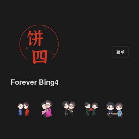
菜单
Forever Bing4