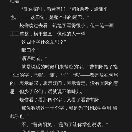
助者。
“‘孤陋寡闻，愚蒙等诮。谓语助者，焉哉乎
也。’——这四句，是整本书的尾巴。”
烧饼凑过去看，铅笔字写得很小，但一笔一画，
工工整整，横平竖直，像他的人一样。
“这四个字什么意思？”
“哪四个？”
“谓语助者。”
“就是说话的时候用来帮腔的字。”曹鹤阳指了指
书上的字，“‘焉’、‘哉’、‘乎’、‘也’——都是放在句尾
的，表示感叹，表示疑问，表示肯定。没有实际的意
思，但少了它们，话就说不够味儿。”
烧饼看了看那四个字，又看了看曹鹤阳。
“那你教我这一千个字，就是为了让我学会用‘焉
哉乎也’？”
“不。”曹鹤阳笑，“是为了让你学会说话。”