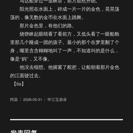
马达船穿过一道峡谷，前方豁然开朗。
阳光照在水面上，碎成一片一片的金色，晃晃荡
荡的，像无数的金币在水面上跳舞。
那片金色里，有他们的路。
烧饼眯起眼睛看了看前方，又低头看了一眼船舱
里那几个睡成一团的孩子。最小的那个在梦里翻了个
身，嘴里含含糊糊地叫了一声，不知道叫的是什么，
像是“妈”，又不像。
他没去细想。他握紧了舵把，让船朝着那片金色
的江面驶过去。
【fin】
作
发
分
阿器
2026-05-31
申江宝鼎录
者
布
类
于
发表回复