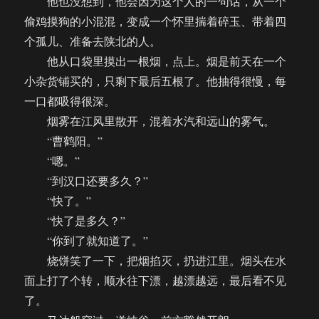
他也没想到，他会因为这个人的一句话，从一个
偷鸡摸狗的小混混，变成一个怀里揣着碎玉、带着四
个孤儿、准备去陕北的人。
他从口袋里摸出一根烟，点上。烟是前天在一个
小杂货铺买的，只剩下最后五根了。他抽得很慢，每
一口都吸得很深。
烟雾在江风里散开，混着水汽和远山的雾气。
“曹鹤阳。”
“嗯。”
“到汉口还要多久？”
“快了。”
“快了是多久？”
“你到了就知道了。”
烧饼笑了一下，把烟掐灭，扔进江里。烟头在水
面上打了个转，顺水往下漂，越漂越远，最后看不见
了。