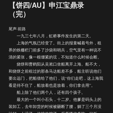
【饼四/AU】申江宝鼎录
（完）
尾声·前路
一九三七年八月，虹桥事件发生的第二天。
上海的气氛已经变了。街上的报童喊着号外，租
界的铁栅栏门前多了沙袋和哨兵，空气里有一种说不
清的紧张，像一根绷紧的弦，不知道什么时候会断。
烧饼和曹鹤阳从吴淞口坐船离开上海。船不大，
和烧饼之前租过的那条马达船差不多，船主听说他们
要出远门，把船借给了他们，说“你们走吧，这上海我
看是待不住了，船放着也是放着，你们拿去用”。
船上除了他们两个人，还有四个孩子。
最大的一个叫小石头，十二岁。他爹是码头上的
装卸工，去年卸货的时候被砸断了腰，躺了三个月没