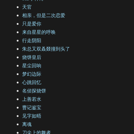
天官
相亲，但是二次恋爱
只是爱你
来自星星的呼唤
行走阴阳
朱总又双叒叕撞到头了
烧饼皇后
星尘回响
梦幻边际
心跳回忆
名侦探烧饼
上善若水
曹记鉴宝
见字如晤
离魂
刀尖上的舞者