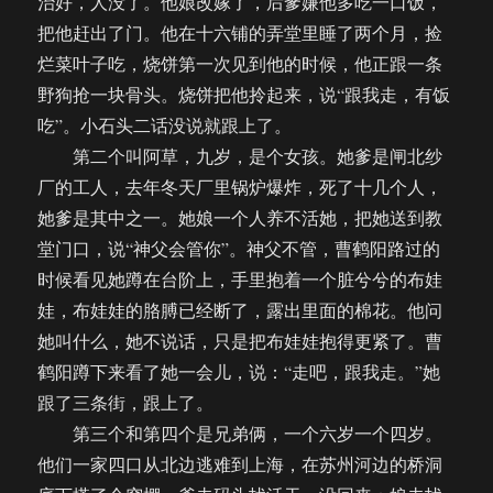
治好，人没了。他娘改嫁了，后爹嫌他多吃一口饭，
把他赶出了门。他在十六铺的弄堂里睡了两个月，捡
烂菜叶子吃，烧饼第一次见到他的时候，他正跟一条
野狗抢一块骨头。烧饼把他拎起来，说“跟我走，有饭
吃”。小石头二话没说就跟上了。
第二个叫阿草，九岁，是个女孩。她爹是闸北纱
厂的工人，去年冬天厂里锅炉爆炸，死了十几个人，
她爹是其中之一。她娘一个人养不活她，把她送到教
堂门口，说“神父会管你”。神父不管，曹鹤阳路过的
时候看见她蹲在台阶上，手里抱着一个脏兮兮的布娃
娃，布娃娃的胳膊已经断了，露出里面的棉花。他问
她叫什么，她不说话，只是把布娃娃抱得更紧了。曹
鹤阳蹲下来看了她一会儿，说：“走吧，跟我走。”她
跟了三条街，跟上了。
第三个和第四个是兄弟俩，一个六岁一个四岁。
他们一家四口从北边逃难到上海，在苏州河边的桥洞