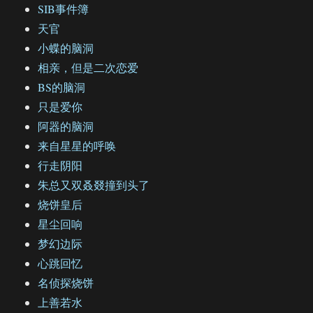
SIB事件簿
天官
小蝶的脑洞
相亲，但是二次恋爱
BS的脑洞
只是爱你
阿器的脑洞
来自星星的呼唤
行走阴阳
朱总又双叒叕撞到头了
烧饼皇后
星尘回响
梦幻边际
心跳回忆
名侦探烧饼
上善若水