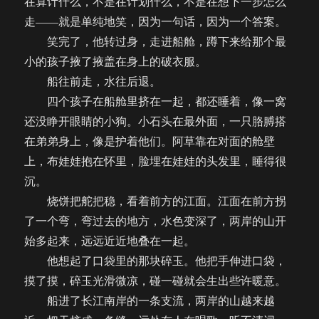
在算计什么，不是在计划什么，不是在想下一步怎么
走——就是单纯地笑，因为一句话，因为一个答案。
笑完了，他转过身，走进船舱，蹲下来给那个最
小的孩子掖了掖盖在身上的破衣服。
船往前走，水往后退。
四个孩子在船舱里挤在一起，都还睡着，像一窝
还没睁开眼睛的小狗。小石头在最外面，一只胳膊搭
在弟弟身上，像是护着他们。阿草靠在对面的舱壁
上，布娃娃抱在怀里，脸埋在娃娃的头发里，睡得很
沉。
烧饼把舵把稳，看着前方的江面。江面在前方拐
了一个弯，弯过去的地方，水色变深了，两岸的山开
始多起来，远远近近地叠在一起。
他想起了口袋里的那块碎玉。他把手伸进口袋，
摸了摸，碎玉光滑微凉，碰一碰就会生出些许暖意。
船进了长江南岸的一条支流，两岸的山越来越