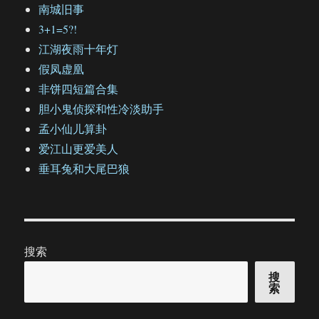
南城旧事
3+1=5?!
江湖夜雨十年灯
假凤虚凰
非饼四短篇合集
胆小鬼侦探和性冷淡助手
孟小仙儿算卦
爱江山更爱美人
垂耳兔和大尾巴狼
搜索
搜
索