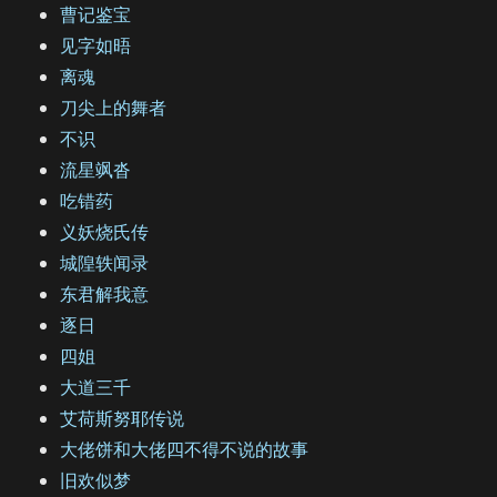
曹记鉴宝
见字如晤
离魂
刀尖上的舞者
不识
流星飒沓
吃错药
义妖烧氏传
城隍轶闻录
东君解我意
逐日
四姐
大道三千
艾荷斯努耶传说
大佬饼和大佬四不得不说的故事
旧欢似梦