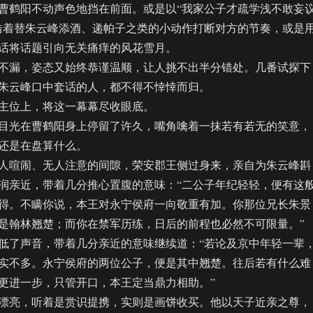
鹤阳不动声色地挡在前面。或是以“我家公子才疏学浅不敢妄
借着替朱云峰添酒、递帕子之类的小动作打断对方的节奏，或是
话将话题引向无关痛痒的风花雪月。
漏，姿态又始终恭谨温顺，让人挑不出半分错处。几番试探下
朱云峰口中套话的人，都不得不悻悻而归。
位上，将这一幕幕尽收眼底。
光在曹鹤阳身上停留了许久，嘴角噙着一抹若有若无的笑意，
还是在盘算什么。
喧闹、无人注意的间隙，荣安郡王侧过身来，亲自为朱云峰斟
润亲近，带着几分推心置腹的意味：“二公子年纪轻轻，便有这
得。不瞒你说，本王对永宁侯府一向敬重有加。你那位兄长朱景
是翰林翘楚；而你在禁军历练，日后的前程也必然不可限量。”
了声音，带着几分亲近的意味继续道：“若论及京中年轻一辈
实不多。永宁侯府的两位公子，便是其中翘楚。往后若有什么难
更进一步，只管开口，本王定当鼎力相助。”
亮，听着是赏识提携，实则是画饼收买。他以天子近亲之尊，