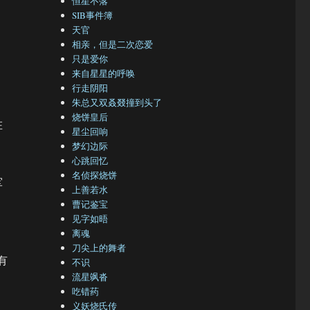
恒星不落
SIB事件簿
天官
相亲，但是二次恋爱
只是爱你
来自星星的呼唤
行走阴阳
朱总又双叒叕撞到头了
烧饼皇后
在
星尘回响
梦幻边际
心跳回忆
名侦探烧饼
军
上善若水
曹记鉴宝
见字如晤
离魂
刀尖上的舞者
有
不识
流星飒沓
吃错药
义妖烧氏传