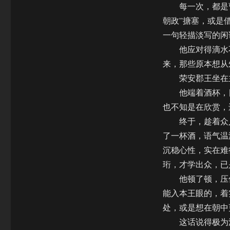
每一次，都是曹
朝政”搪塞，或是
一句轻描淡写的闲
他应对得滴水不
来，那些原本想从
荣安郡王坐在主
他端着酒杯，目
也不知是在欣赏，
终于，趁着众人
了一杯酒，语气温
沉稳心性，实在难
珩，才学出众，已
他顿了顿，压低
能入本王眼的，着
处，或是想在朝中
这话说得极为漂