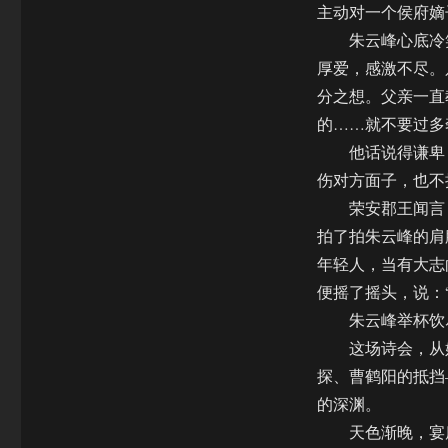
主动对一个侯府嫡
朱云峰心底冷笑
厚爱，感激不尽。
分之想。父亲一直
的……就不要过多
他话说得谦卑，
伤对方面子，也不
荣安郡王闻言，
拍了拍朱云峰的肩
年轻人，当有大志
便摇了摇头，说：
朱云峰举杯饮尽
这场诗会，从始
探、曹鹤阳的抵挡
的深渊。
天色渐晚，宴