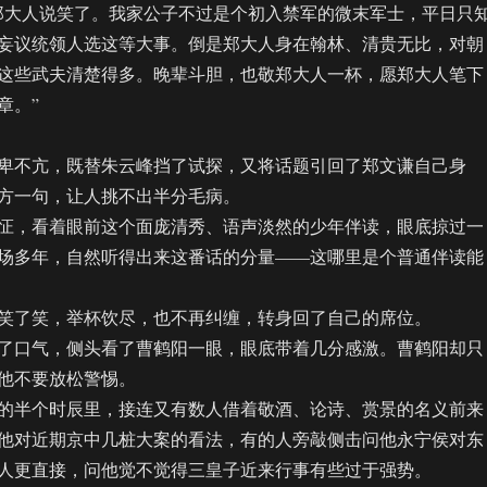
郑大人说笑了。我家公子不过是个初入禁军的微末军士，平日只
妄议统领人选这等大事。倒是郑大人身在翰林、清贵无比，对朝
这些武夫清楚得多。晚辈斗胆，也敬郑大人一杯，愿郑大人笔下
章。”
不亢，既替朱云峰挡了试探，又将话题引回了郑文谦自己身
方一句，让人挑不出半分毛病。
，看着眼前这个面庞清秀、语声淡然的少年伴读，眼底掠过一
场多年，自然听得出来这番话的分量——这哪里是个普通伴读能
了笑，举杯饮尽，也不再纠缠，转身回了自己的席位。
口气，侧头看了曹鹤阳一眼，眼底带着几分感激。曹鹤阳却只
他不要放松警惕。
半个时辰里，接连又有数人借着敬酒、论诗、赏景的名义前来
他对近期京中几桩大案的看法，有的人旁敲侧击问他永宁侯对东
人更直接，问他觉不觉得三皇子近来行事有些过于强势。