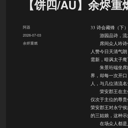
【饼四/AU】余烬重
作
阿器
33 诗会藏锋（下
者
发
2026-07-03
游园品诗，流
布
分
余烬重燃
席间众人吟诗作
于
类
人赞今日天清气朗
需新，暗讽太子麾
朱景珩端坐席间
界，却每一次开口
人，与几位清流名
荣安郡王在主位
仅次于主位的尊贵
荣安郡王对永宁侯
的三姑娘，这种示
在场众人都是人