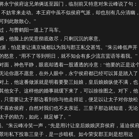
永宁侯府这兄弟俩送至园门，临别前又特意对朱云峰说了句：
，不妨常来走动。本王府中虽不似侯府气派，却也别有几分清幽
可到此散散心。”
，与曹鹤阳一道上了马车。
，他脸上的笑意彻底敛尽，只剩沉沉的寒意。
派，怕是要让满京城都以为我与郡王私交甚笃。”朱云峰低声开
的怒意，“用不了等到明日，就不知会有多少流言蜚语等着我。”
面，神色平静，眼底却透着一股通透的冷意：“他要的正是这
无论你愿不愿意，在外人眼中，永宁侯府都已经可以算是踏入了
对上，他这番做派就是明着要娶三姑娘，皇后娘娘纵使不满，也
其他女子。这样他的婚事就缓下来了，可以徐徐图之。对下，他
，只需要让太子那边看到你与他走得近，便足以让太子对你放松
不喜欢侯府，自然对我们也不太亲近。三皇子那边就知道，无论
太子的助力，如此，就足够了。”
”朱云峰冷笑一声，“先是用计让皇后娘娘厌弃侯府，逼迫侯
景珩私下投靠三皇子，是一步暗棋。如今荣安郡王则是想用这