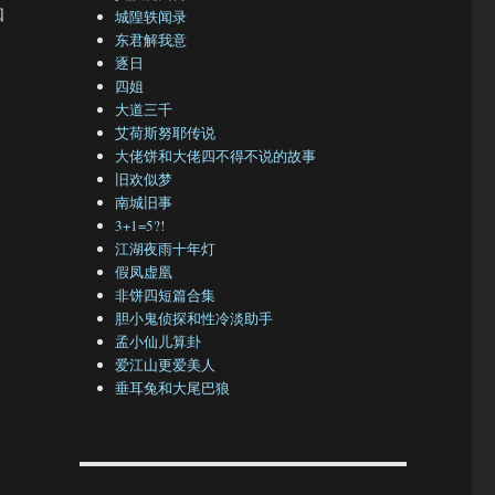
知
城隍轶闻录
东君解我意
逐日
四姐
大道三千
艾荷斯努耶传说
大佬饼和大佬四不得不说的故事
旧欢似梦
南城旧事
3+1=5?!
江湖夜雨十年灯
假凤虚凰
非饼四短篇合集
胆小鬼侦探和性冷淡助手
孟小仙儿算卦
爱江山更爱美人
垂耳兔和大尾巴狼