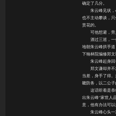
确定了几分。
朱云峰见状，心
也不主动攀谈，只
赏花的。
可他想避，旁人
酒过三巡，一位
地朝朱云峰拱手道
下翰林院编修郑文
朱云峰起身回礼
郑文谦却并不急
当差，身手了得。
畿防务，以二公子
这话听着是恭维
出朱云峰“家世人
意，他有办法可以
朱云峰心头一凛