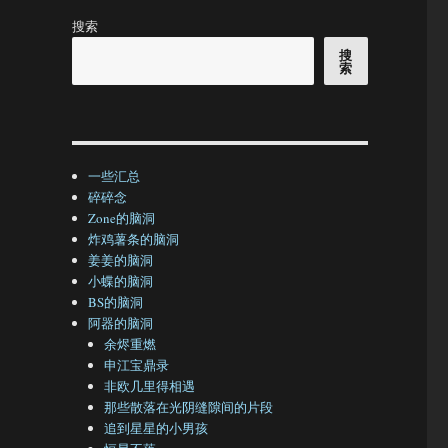
搜索
搜
索
一些汇总
碎碎念
Zone的脑洞
炸鸡薯条的脑洞
姜姜的脑洞
小蝶的脑洞
BS的脑洞
阿器的脑洞
余烬重燃
申江宝鼎录
非欧几里得相遇
那些散落在光阴缝隙间的片段
追到星星的小男孩