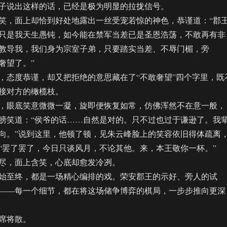
子说出这样的话，已经是极为明显的拉拢信号。
，面上却恰到好处地露出一丝受宠若惊的神色，恭谨道：“郡
只是我天生愚钝，如今能在禁军当差已是圣恩浩荡，不敢再有非
教导我，我们身为宗室子弟，只要踏实当差、不辱门楣，旁
奢望了。”
态度恭谨，却又把拒绝的意思藏在了“不敢奢望”四个字里，既
接对方的橄榄枝。
眼底笑意微微一凝，旋即便恢复如常，仿佛浑然不在意一般，
膀笑道：“侯爷的话……自然是对的。只不过也过于谦逊了。我
向。”说到这里，他顿了顿，见朱云峰脸上的笑容依旧得体疏离
“罢了罢了，今日只谈风月，不论其他。来，本王敬你一杯。”
，面上含笑，心底却愈发冷冽。
至终，都是一场精心编排的戏。荣安郡王的示好、旁人的试
——每一个细节，都在将这场储争博弈的棋局，一步步推向更深
席将散。