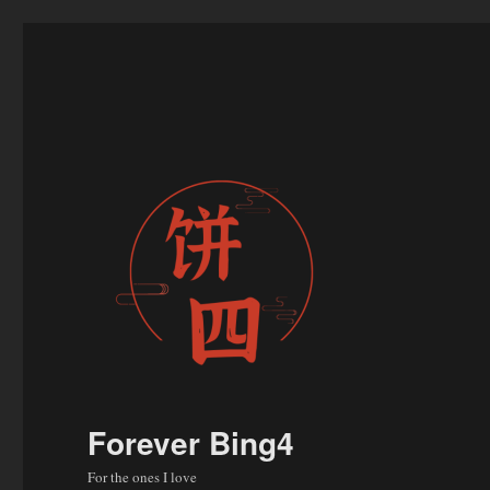
Forever Bing4
For the ones I love