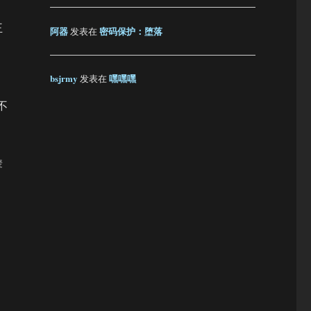
王
阿器
密码保护：堕落
发表在
bsjrmy
嘿嘿嘿
发表在
不
辈
，