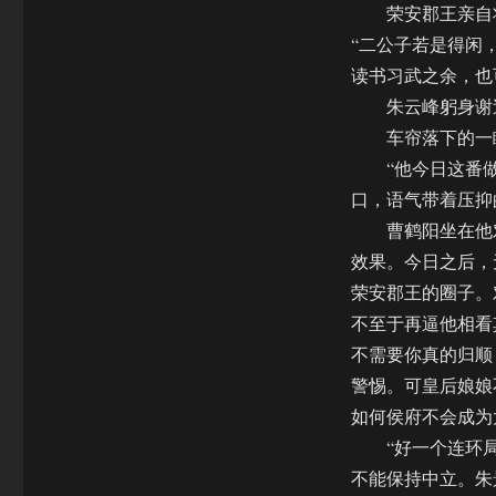
荣安郡王亲自将
“二公子若是得闲
读书习武之余，也
朱云峰躬身谢过
车帘落下的一瞬
“他今日这番做
口，语气带着压抑
曹鹤阳坐在他对
效果。今日之后，
荣安郡王的圈子。
不至于再逼他相看
不需要你真的归顺
警惕。可皇后娘娘
如何侯府不会成为
“好一个连环局。
不能保持中立。朱