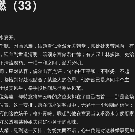
燃（33）
）
水宴开。
赋、附庸风雅，话题看似全然无关朝堂，却处处夹带风向。有
，延伸到世道清明，暗颂东宫储君仁德；有人叹士林多弊、吏治
下清流腐朽。一唱一和之间，派系分明。
，应对从容，偶尔出言点评，句句中正平和，不张扬、不越
，都恰到好处地贴合了某些人的心思。他俨然已是席间半个主
士谈笑风生，举手投足间尽显翰林风范。
落座，却特意将朱云峰的席位安排在了自己右首——那是全场
位置。这一安排，落在满座宾客眼中，无异于一个明确的信号：
府的这位嫡子，格外青睐。联想到他在宫宴当众求娶永宁侯府家
好又透着某种姐夫讨好小舅子的意味。
精，见到这一安排，纷纷笑而不语，心中倒是对这桩婚事更加