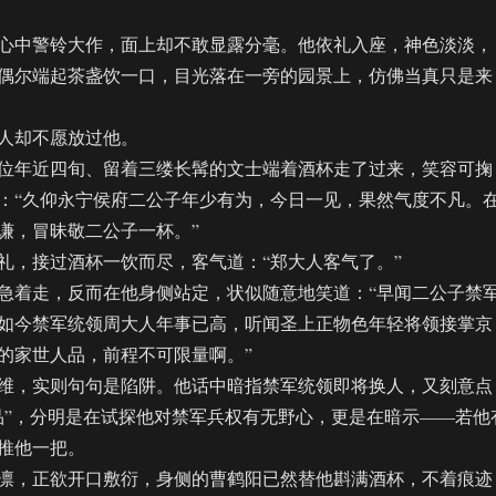
中警铃大作，面上却不敢显露分毫。他依礼入座，神色淡淡，
偶尔端起茶盏饮一口，目光落在一旁的园景上，仿佛当真只是来
却不愿放过他。
年近四旬、留着三缕长髯的文士端着酒杯走了过来，笑容可掬
：“久仰永宁侯府二公子年少有为，今日一见，果然气度不凡。
谦，冒昧敬二公子一杯。”
，接过酒杯一饮而尽，客气道：“郑大人客气了。”
着走，反而在他身侧站定，状似随意地笑道：“早闻二公子禁
如今禁军统领周大人年事已高，听闻圣上正物色年轻将领接掌京
的家世人品，前程不可限量啊。”
，实则句句是陷阱。他话中暗指禁军统领即将换人，又刻意点
品”，分明是在试探他对禁军兵权有无野心，更是在暗示——若他
推他一把。
，正欲开口敷衍，身侧的曹鹤阳已然替他斟满酒杯，不着痕迹