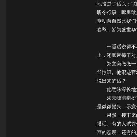
地接过了话头：“
听令行事，哪里敢
堂动向自然比我们
春秋，皆为盛世华
一番话说得不卑
上，还顺带捧了对
郑文谦微微一怔
丝惊讶。他混迹官
说出来的话？
他意味深长地笑
朱云峰暗暗松了
是微微摇头，示意
果然，接下来的
搭话。有的人试探
宫的态度，还有的