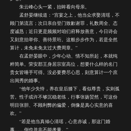
朱云峰心头一紧，抬眸看向母亲。
孟舒晏继续道：“宫宴之上，他当众求娶清瑶，不
顾门第流言；次日亲自登门致歉谢罪，礼数周全、态
度诚恳；近日更是频频对咱们府释放善意，今日诗会
又刻意抬举你、善待景珩。这般步步作为，若是全然
算计，未免未免太过大费周章。”
在孟舒晏眼中，少年心动、情不知所起，本就纯
粹简单。荣安郡王身居宗室高位，想要什么样的名门
贵女皆唾手可得。没必要费尽心思，刻意算计一个庶
出闺秀的婚事。
“他年少失恃，养在皇后膝下，看似尊贵，实则孤
苦。性子或许不够沉稳老练，行事张扬贸然，可这份
明目张胆、不顾利弊的偏爱，倒像是真心实意的喜
欢。”
“若是他当真倾心清瑶，心意赤诚，那这门婚
事……倒也并非不能考量。”