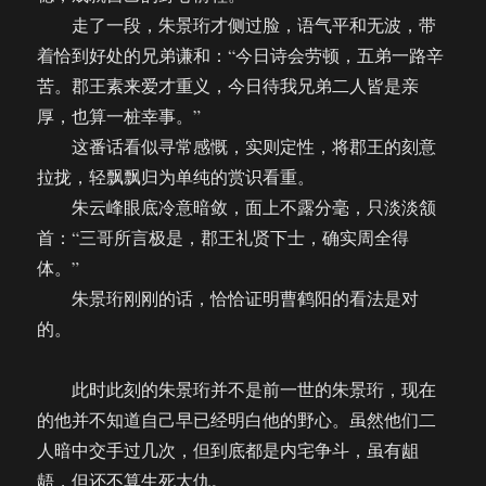
走了一段，朱景珩才侧过脸，语气平和无波，带
着恰到好处的兄弟谦和：“今日诗会劳顿，五弟一路辛
苦。郡王素来爱才重义，今日待我兄弟二人皆是亲
厚，也算一桩幸事。”
这番话看似寻常感慨，实则定性，将郡王的刻意
拉拢，轻飘飘归为单纯的赏识看重。
朱云峰眼底冷意暗敛，面上不露分毫，只淡淡颔
首：“三哥所言极是，郡王礼贤下士，确实周全得
体。”
朱景珩刚刚的话，恰恰证明曹鹤阳的看法是对
的。
此时此刻的朱景珩并不是前一世的朱景珩，现在
的他并不知道自己早已经明白他的野心。虽然他们二
人暗中交手过几次，但到底都是内宅争斗，虽有龃
龉，但还不算生死大仇。