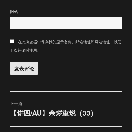
网站
在此浏览器中保存我的显示名称、邮箱地址和网站地址，以便
下次评论时使用。
文
上一篇
章
【饼四/AU】余烬重燃（33）
上
篇
导
文