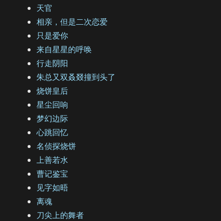
天官
相亲，但是二次恋爱
只是爱你
来自星星的呼唤
行走阴阳
朱总又双叒叕撞到头了
烧饼皇后
星尘回响
梦幻边际
心跳回忆
名侦探烧饼
上善若水
曹记鉴宝
见字如晤
离魂
刀尖上的舞者