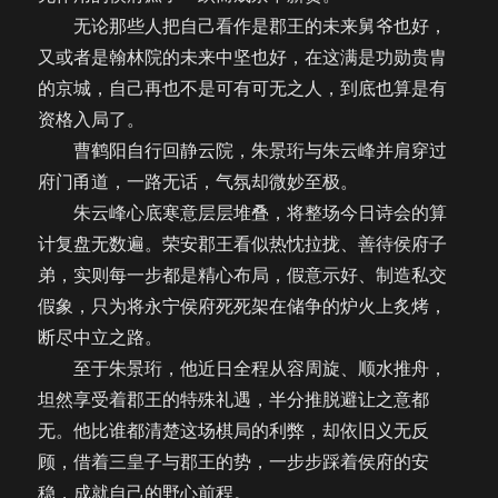
无论那些人把自己看作是郡王的未来舅爷也好，
又或者是翰林院的未来中坚也好，在这满是功勋贵胄
的京城，自己再也不是可有可无之人，到底也算是有
资格入局了。
曹鹤阳自行回静云院，朱景珩与朱云峰并肩穿过
府门甬道，一路无话，气氛却微妙至极。
朱云峰心底寒意层层堆叠，将整场今日诗会的算
计复盘无数遍。荣安郡王看似热忱拉拢、善待侯府子
弟，实则每一步都是精心布局，假意示好、制造私交
假象，只为将永宁侯府死死架在储争的炉火上炙烤，
断尽中立之路。
至于朱景珩，他近日全程从容周旋、顺水推舟，
坦然享受着郡王的特殊礼遇，半分推脱避让之意都
无。他比谁都清楚这场棋局的利弊，却依旧义无反
顾，借着三皇子与郡王的势，一步步踩着侯府的安
稳，成就自己的野心前程。