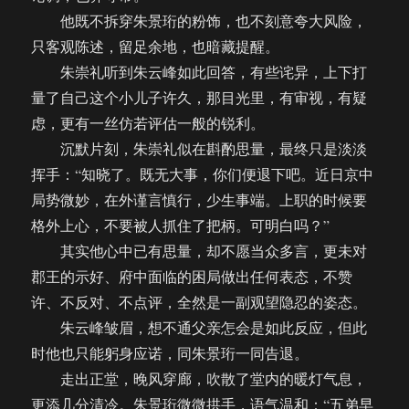
他既不拆穿朱景珩的粉饰，也不刻意夸大风险，
只客观陈述，留足余地，也暗藏提醒。
朱崇礼听到朱云峰如此回答，有些诧异，上下打
量了自己这个小儿子许久，那目光里，有审视，有疑
虑，更有一丝仿若评估一般的锐利。
沉默片刻，朱崇礼似在斟酌思量，最终只是淡淡
挥手：“知晓了。既无大事，你们便退下吧。近日京中
局势微妙，在外谨言慎行，少生事端。上职的时候要
格外上心，不要被人抓住了把柄。可明白吗？”
其实他心中已有思量，却不愿当众多言，更未对
郡王的示好、府中面临的困局做出任何表态，不赞
许、不反对、不点评，全然是一副观望隐忍的姿态。
朱云峰皱眉，想不通父亲怎会是如此反应，但此
时他也只能躬身应诺，同朱景珩一同告退。
走出正堂，晚风穿廊，吹散了堂内的暖灯气息，
更添几分清冷。朱景珩微微拱手，语气温和：“五弟早