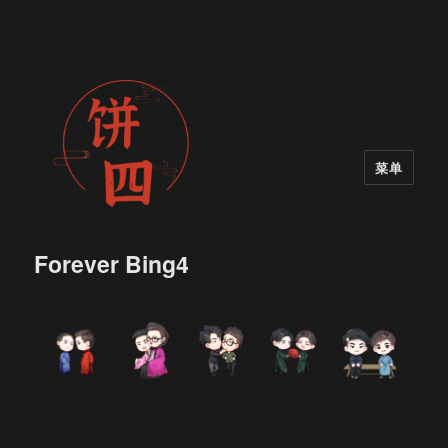
菜单
Forever Bing4