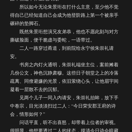
所以如今无论朱景珩在打什么主意，至少他不觉
得自己已经知道自己会成为他登阶路上第一个被亲手
碾碎的垫脚石。
既然朱景珩想演兄友弟恭，他也不愿此刻与对方
撕破脸面，便干脆虚与委蛇，一语带过。
二人一路穿过甬道，到前院给永宁侯朱崇礼请
安。
书房之内灯火通明，朱崇礼端坐主位，案前摊着
几份公文，神色沉静肃穆。这些日子朝堂之上的冷落
疏离、同僚避嫌的光景，依旧萦绕心头，让他眉宇间
凝着一层散不去的沉郁。
见两个儿子一同入内请安，朱崇礼抬眸，放下手
中卷宗，目光淡淡扫过二人：“今日荣安郡王府的诗
会，情形如何？”
问话平直，听不出喜怒，却带着上位者的审视。
很明显，他想要透过二人的状态，摸清今日诗会暗藏