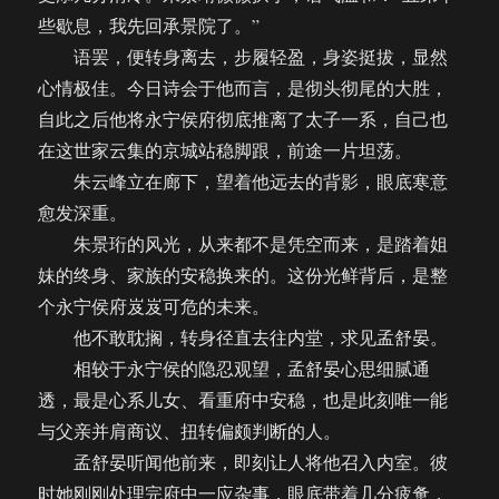
些歇息，我先回承景院了。”
语罢，便转身离去，步履轻盈，身姿挺拔，显然
心情极佳。今日诗会于他而言，是彻头彻尾的大胜，
自此之后他将永宁侯府彻底推离了太子一系，自己也
在这世家云集的京城站稳脚跟，前途一片坦荡。
朱云峰立在廊下，望着他远去的背影，眼底寒意
愈发深重。
朱景珩的风光，从来都不是凭空而来，是踏着姐
妹的终身、家族的安稳换来的。这份光鲜背后，是整
个永宁侯府岌岌可危的未来。
他不敢耽搁，转身径直去往内堂，求见孟舒晏。
相较于永宁侯的隐忍观望，孟舒晏心思细腻通
透，最是心系儿女、看重府中安稳，也是此刻唯一能
与父亲并肩商议、扭转偏颇判断的人。
孟舒晏听闻他前来，即刻让人将他召入内室。彼
时她刚刚处理完府中一应杂事，眼底带着几分疲惫，