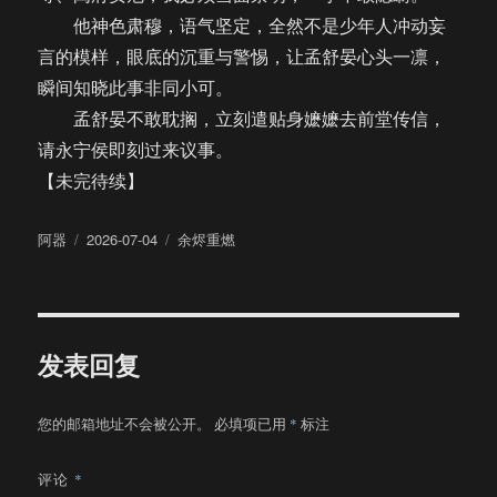
他神色肃穆，语气坚定，全然不是少年人冲动妄
言的模样，眼底的沉重与警惕，让孟舒晏心头一凛，
瞬间知晓此事非同小可。
孟舒晏不敢耽搁，立刻遣贴身嬷嬷去前堂传信，
请永宁侯即刻过来议事。
【未完待续】
作
发
分
阿器
2026-07-04
余烬重燃
者
布
类
于
发表回复
您的邮箱地址不会被公开。
必填项已用
*
标注
评论
*