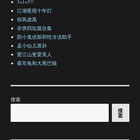
3+1=5?!
江湖夜雨十年灯
假凤虚凰
非饼四短篇合集
胆小鬼侦探和性冷淡助手
孟小仙儿算卦
爱江山更爱美人
垂耳兔和大尾巴狼
搜索
搜
索