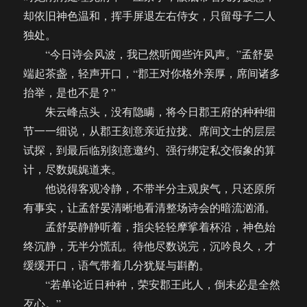
却依旧神色温和，挥手屏退左右侍女，只留母子二人
独处。
“今日诗会风波，我已然听闻些许风声。”孟舒晏
端起茶盏，轻声开口，“郡王对你格外亲厚，席间诸多
抬举，是也不是？”
朱云峰点头，没有隐瞒，将今日郡王府的种种细
节一一细说，从郡王刻意亲近拉拢、席间文士的层层
试探，到最后临别刻意邀约、强行绑定私交假象的算
计，尽数娓娓道来。
他说得客观冷静，不带半分主观戾气，只还原所
有事实，让孟舒晏清晰地看清整场诗会的暗流汹涌。
孟舒晏静静听着，指尖轻轻摩挲着杯沿，神色始
终沉静，无半分慌乱。待他尽数说完，沉吟良久，才
缓缓开口，语气带着几分犹疑与斟酌。
“若单论近日种种，荣安郡王此人，倒未必是全然
歹心。”