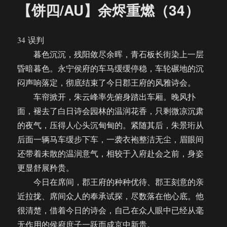
【饼四/AU】余烬重燃（34）
34 误判
暮色沉沉，残阳敛尽余晖，青石板长街染上一层
昏暗暮色。永宁侯府的车马缓缓停稳，车轮碾地的沉
闷声响落定，彻底结束了今日郡王府的风雅诗会。
车帘掀开，朱云峰率先俯身踏出车厢。晚风扑
面，褪去了白日诗会园林的温润花香，只剩微凉沉肃
的夜气，压得人心头沉甸甸的。紧随其后，朱景珩从
后面一辆马车缓步下车，一袭衣袍整洁无尘，眉眼间
还带着未散的温润意气，相较于入府赴会之前，身姿
更显舒展矜贵。
今日在席间，郡王府的种种优待、郡王刻意的亲
近拉拢、席间众人的奉承试探，尽数落在他心底。他
很清楚，借着今日的诗会，自己在众人眼中已经从毫
无作用的侯府庶子一跃而成京中新贵。