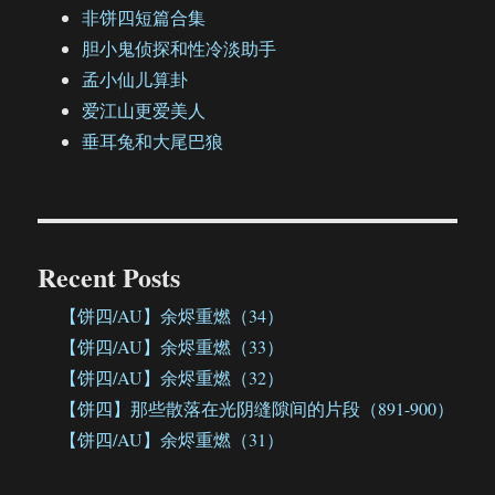
非饼四短篇合集
胆小鬼侦探和性冷淡助手
孟小仙儿算卦
爱江山更爱美人
垂耳兔和大尾巴狼
Recent Posts
【饼四/AU】余烬重燃（34）
【饼四/AU】余烬重燃（33）
【饼四/AU】余烬重燃（32）
【饼四】那些散落在光阴缝隙间的片段（891-900）
【饼四/AU】余烬重燃（31）