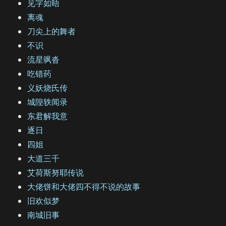
见字如晤
离魂
刀尖上的舞者
不识
流星飒沓
吃错药
义妖烧氏传
城隍轶闻录
东君解我意
逐日
四姐
大道三千
艾荷斯努耶传说
大佬饼和大佬四不得不说的故事
旧欢似梦
南城旧事