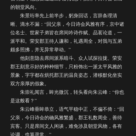
的朝堂风向。
朱景珩率先上前半步，躬身回话，言辞条理清
晰、滴水不漏：“回父亲，今日诗会风雅有序，京中诸
位名士、世家子弟皆在席间吟诗作赋、品茗论道，一
派平和。荣安郡王待人谦和，礼遇周全，对我与五弟
颇多照拂，并无异常举动。”
他刻意隐去席间派系暗斗、众人试探拉拢、荣安
郡王刻意示好的种种细节，只粉饰出一派太平风雅的
景象，字字都在烘托郡王的温良姿态，潜移默化坐实
双方亲厚的假象。
朱崇礼闻言，眸光微沉，转头看向朱云峰：“你也
是这般看？”
朱云峰垂眸恭立，语气平稳中正，不偏不倚：“回
父亲，今日诗会的确风雅繁盛，郡王礼数周全，善待
宾客。只是席间文人闲谈，难免涉及朝堂风物，各有
论调，也算寻常。”