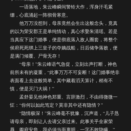
一语落地，朱云峰瞬间警铃大作，浑身汗毛紧
绷，心底涌起一阵彻骨寒意。
他万万没想到，母亲竟然会生出这般念头，竟真
的以为荣安郡王是单纯情动，真心求娶朱清瑶。若是
当真应下这门婚事，便是彻底落入敌人圈套，将整个
侯府死死绑上三皇子的夺嫡战船，日后储争落败，便
是满门倾覆、尸骨无存！
“母亲！”朱云峰语气急促，立刻出声打断，神色
前所未有的凝重，“此事万万不可妄断！这门婚事绝非
表面看上去这般简单，其中藏着滔天算计，稍有不
慎，便是灭门大祸！”
孟舒晏见他神色郑重、言辞激烈，不由得微微一
怔：“你何以如此笃定？莫非其中还有隐情？”
“隐情极深！”朱云峰毫不犹豫，沉声道，“儿子恳
请母亲，即刻让人去请父亲过来。此事关乎全家荣
辱、阖府安危，我必须当面禀明，一字不敢隐瞒。”