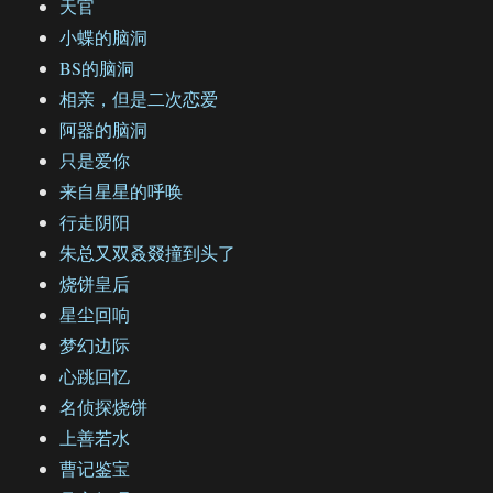
天官
小蝶的脑洞
BS的脑洞
相亲，但是二次恋爱
阿器的脑洞
只是爱你
来自星星的呼唤
行走阴阳
朱总又双叒叕撞到头了
烧饼皇后
星尘回响
梦幻边际
心跳回忆
名侦探烧饼
上善若水
曹记鉴宝