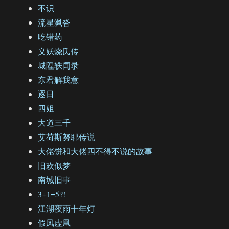
不识
流星飒沓
吃错药
义妖烧氏传
城隍轶闻录
东君解我意
逐日
四姐
大道三千
艾荷斯努耶传说
大佬饼和大佬四不得不说的故事
旧欢似梦
南城旧事
3+1=5?!
江湖夜雨十年灯
假凤虚凰