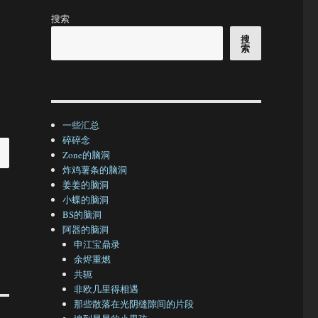
搜索
搜
索
一些汇总
碎碎念
Zone的脑洞
炸鸡薯条的脑洞
姜姜的脑洞
小蝶的脑洞
BS的脑洞
阿器的脑洞
申江宝鼎录
余烬重燃
共轭
非欧几里得相遇
那些散落在光阴缝隙间的片段