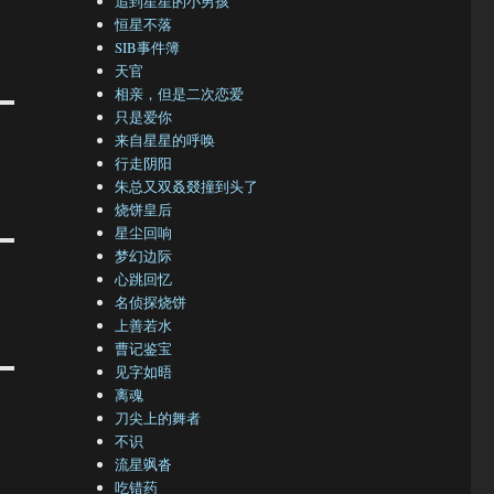
追到星星的小男孩
恒星不落
SIB事件簿
天官
相亲，但是二次恋爱
只是爱你
来自星星的呼唤
行走阴阳
朱总又双叒叕撞到头了
烧饼皇后
星尘回响
梦幻边际
心跳回忆
名侦探烧饼
上善若水
曹记鉴宝
见字如晤
离魂
刀尖上的舞者
不识
流星飒沓
吃错药