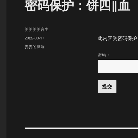
密码保护：饼四‖血
作
姜姜姜姜言生
者
发
2022-08-17
此内容受密码保护
布
分
姜姜的脑洞
于
类
密码：
文