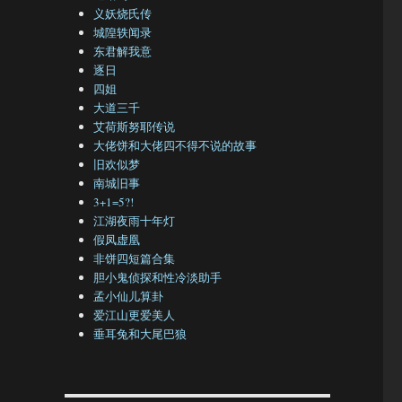
义妖烧氏传
城隍轶闻录
东君解我意
逐日
四姐
大道三千
艾荷斯努耶传说
大佬饼和大佬四不得不说的故事
旧欢似梦
南城旧事
3+1=5?!
江湖夜雨十年灯
假凤虚凰
非饼四短篇合集
胆小鬼侦探和性冷淡助手
孟小仙儿算卦
爱江山更爱美人
垂耳兔和大尾巴狼