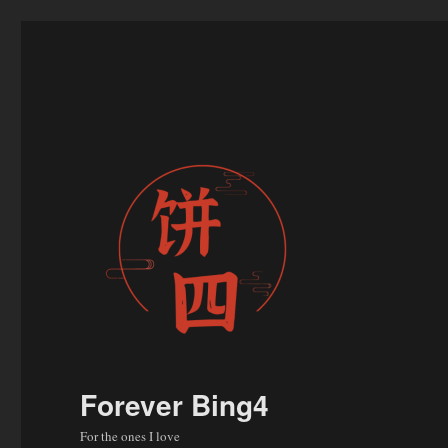
Forever Bing4
For the ones I love