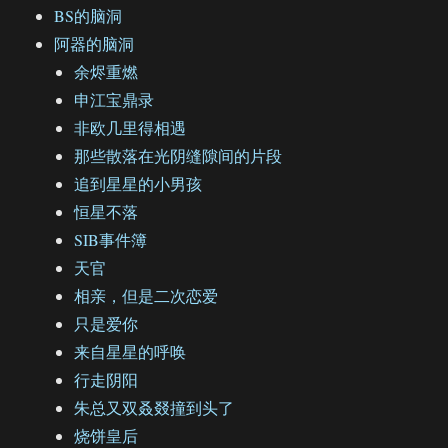
BS的脑洞
阿器的脑洞
余烬重燃
申江宝鼎录
非欧几里得相遇
那些散落在光阴缝隙间的片段
追到星星的小男孩
恒星不落
SIB事件簿
天官
相亲，但是二次恋爱
只是爱你
来自星星的呼唤
行走阴阳
朱总又双叒叕撞到头了
烧饼皇后