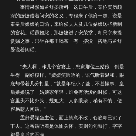
事情果然如孟舒晏所料，这日午后，某位资历颇
深的嬷嬷借着问安的名义，专程来了侯府一趟。说是
奉皇后娘娘的口谕，来给侯夫人及几位姑娘送些新制
的宫花。话虽如此，那嬷嬷进了安荣堂，却只字未提
赏赐之事，只坐在那里喝茶，有一搭没一搭地与孟舒
晏说着闲话。
“夫人啊，昨儿个宫宴上，您家那位三姑娘，倒是
生得一副好模样。”嬷嬷笑吟吟的，语气听着温和，眼
底却带着几分打量，“就是年纪小了些，不甚懂事。皇
后娘娘说了，姑娘家年轻，难免有活泼的时候，可这
宫里头不比外头，规矩大、人多眼杂，稍有不慎，便
容易惹人闲话。”
孟舒晏端坐主位，面上笑意不改，心底却已沉了
下去。这番话听着是体恤关怀，实则句句敲打，字字
都是皇后的不满。