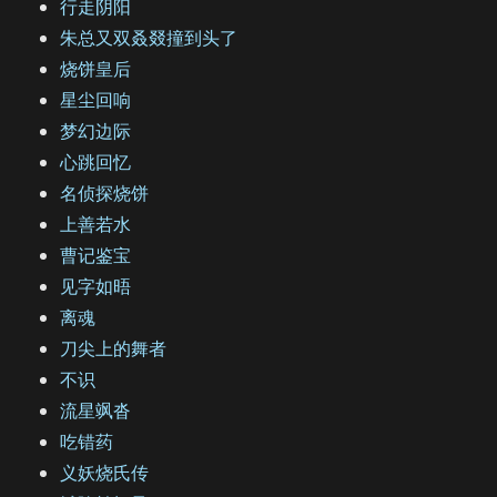
行走阴阳
朱总又双叒叕撞到头了
烧饼皇后
星尘回响
梦幻边际
心跳回忆
名侦探烧饼
上善若水
曹记鉴宝
见字如晤
离魂
刀尖上的舞者
不识
流星飒沓
吃错药
义妖烧氏传