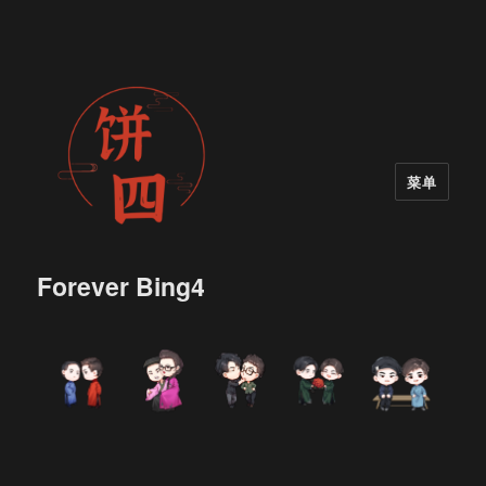
菜单
Forever Bing4