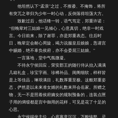
他坦然认下“孟浪”之过，不推诿、不掩饰，将所
有突兀之举归为少年一时心动，反倒落得坦荡大方。
致歉过后，他话锋一转，语气笃定，郑重许诺：
“但晚辈对三姑娘一见倾心，心意真切，绝非一时戏
言。今日前来，除了谢罪，亦是郑重表态。往后时
日，晚辈定会耐心周旋，竭力说服皇后娘娘，恳请宫
中赐婚，绝不辜负侯府，亦不会委屈三姑娘。”
一言落地，堂中气氛微凝。
不待永宁侯回应，荣安郡王的随行侍从抬入满满
几箱礼盒，珍宝字画、珍稀补品、闺阁细软，样样皆
是上等佳品，琳琅满目，礼数厚重至极。这般郑重姿
态，俨然是以未来准女婿的礼数来拜会岳家。所赠之
物，无一不是照着侯府嫡女的规制预备的，连装点匣
子用的绸缎都是宫中御用的花样，可见是花了十足的
心思。
永宁侯端坐主位，心底寒意沉沉，万般恼怒、忌