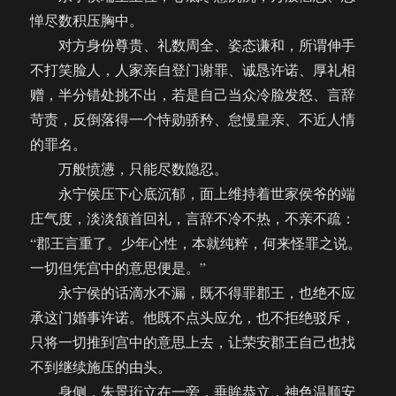
惮尽数积压胸中。
对方身份尊贵、礼数周全、姿态谦和，所谓伸手
不打笑脸人，人家亲自登门谢罪、诚恳许诺、厚礼相
赠，半分错处挑不出，若是自己当众冷脸发怒、言辞
苛责，反倒落得一个恃勋骄矜、怠慢皇亲、不近人情
的罪名。
万般愤懑，只能尽数隐忍。
永宁侯压下心底沉郁，面上维持着世家侯爷的端
庄气度，淡淡颔首回礼，言辞不冷不热，不亲不疏：
“郡王言重了。少年心性，本就纯粹，何来怪罪之说。
一切但凭宫中的意思便是。”
永宁侯的话滴水不漏，既不得罪郡王，也绝不应
承这门婚事许诺。他既不点头应允，也不拒绝驳斥，
只将一切推到宫中的意思上去，让荣安郡王自己也找
不到继续施压的由头。
身侧，朱景珩立在一旁，垂眸恭立，神色温顺安