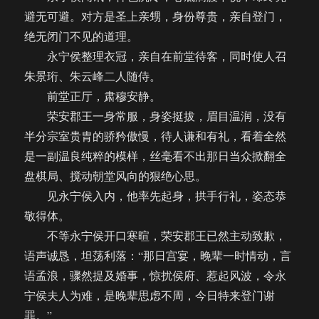
避无可避。对方是圣上亲甥，身份尊贵，亲自登门，
绝无闭门不见的道理。
永宁侯整理衣冠，亲自在前堂待客，同时使人召
朱景珩、朱云峰二人随侍。
前堂正厅，肃穆安静。
荣安郡王一身常服，身姿挺拔，眉目温润，没有
半分宗室贵胄的骄矜傲慢，待人谦和有礼，看着全然
是一副温良纯粹的模样，丝毫看不出那日当众掀翻全
盘棋局、搅动朝堂风向的狠绝心思。
见永宁侯入内，他率先起身，拱手行礼，姿态恭
敬得体。
不等永宁侯开口寒暄，荣安郡王已然主动致歉，
语声诚恳，坦荡利落：“那日宫宴，晚辈一时情动，言
语孟浪，骤然提及婚事，惊扰侯府、惹起风波，令永
宁侯夫人为难，是晚辈思虑不周，今日特来登门谢
罪。”