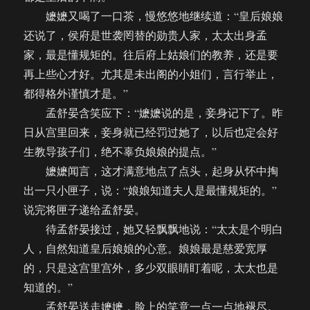
嬷嬷又喝了一口茶，慢悠悠地继续道：“皇后娘娘
还说了，侯府是世袭罔替的勋贵人家，太太出身孟
家，最是懂规矩的。往后府上姑娘们的教养，还是要
再上些心才好。尤其是未出阁的小姐们，言行举止，
都得格外谨慎才是。”
孟舒晏含笑应下：“嬷嬷说的是，妾身记下了。昨
日从宫里回来，妾身就已经罚过她了，以后也定会好
生教导孩子们，绝不辜负娘娘的提点。”
嬷嬷闻言，这才满意地点了点头，起身从怀中掏
出一只小匣子，说：“娘娘知道夫人是最懂规矩的。”
说完将匣子递给孟舒晏。
待孟舒晏接过，她又轻飘飘地说：“太太是个明白
人，自然知道皇后娘娘的心意。娘娘最是慈爱宽厚
的，只是这宫里宫外，多少双眼睛盯着呢，太太也是
知道的。”
孟舒晏送走嬷嬷，脸上的笑意一点一点地褪尽。