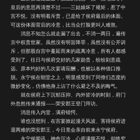
皇后的意思再清楚不过——三姑娘坏了规矩，惹了中
宫不悦。没有明着斥责，已是给了侯府最后的体面。
可这份体面背后的冷意，比当众打脸更叫人难熬。
消息不知怎么就走漏了出去，不消一两日，遍传
京中权贵世家。虽然没有明旨降罪，虽然没有公开训
斥，但那股自宫中蔓延而来的疏离冷意，所有人都感
受到了。往日与侯府交好的几家勋贵，纷纷刻意疏
远。原本约好的几次宴请应酬，也被以各种借口推
脱。永宁侯在朝堂之上，明显感受到了同僚们态度的
微妙变化，仿佛他身上沾了什么避之不及的晦气。
就在侯府上下沉郁压抑、内外皆冷的时刻，府门
外忽然传来通报——荣安郡王登门拜访。
消息传入内堂，满府错愕。
谁也没想到，在宫宴掀起漫天风波、害得侯府进
退两难的荣安郡王，今日竟会亲自前来永宁侯府。
永宁侯闻讯，神色沉冷，心底满腹不悦，却终究