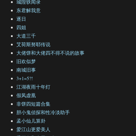
城隍轶闻录
东君解我意
逐日
四姐
大道三千
艾荷斯努耶传说
大佬饼和大佬四不得不说的故事
旧欢似梦
南城旧事
3+1=5?!
江湖夜雨十年灯
假凤虚凰
非饼四短篇合集
胆小鬼侦探和性冷淡助手
孟小仙儿算卦
爱江山更爱美人