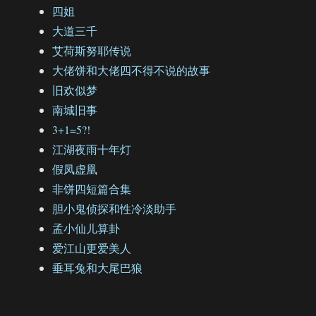
四姐
大道三千
艾荷斯努耶传说
大佬饼和大佬四不得不说的故事
旧欢似梦
南城旧事
3+1=5?!
江湖夜雨十年灯
假凤虚凰
非饼四短篇合集
胆小鬼侦探和性冷淡助手
孟小仙儿算卦
爱江山更爱美人
垂耳兔和大尾巴狼