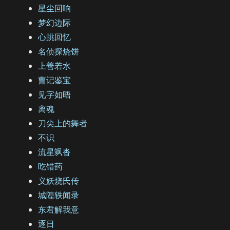
星尘回响
梦幻边际
心跳回忆
名侦探烧饼
上善若水
曹记鉴宝
见字如晤
离魂
刀尖上的舞者
不识
流星飒沓
吃错药
义妖烧氏传
城隍轶闻录
东君解我意
逐日