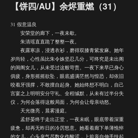
【饼四/AU】余烬重燃（31）
31 假意温良
安荣堂的廊下，一夜未歇。
朱清瑶直直跪了整整一夜。
夜露寒凉，浸透衣衫，磨得双膝青紫发麻。她年
岁尚轻，心性虽比朱令姝坚忍几分，可终究是未出阁
的闺阁女儿，从未受过这般苛责。一夜下来早已身心
俱疲，身形摇摇欲坠，眼底盛满茫然与惶恐，却依旧
咬着牙强撑，不敢擅自起身。她始终想不明白，自己
宫宴之上明明安分守礼、全程缄默，从未有过半分失
仪，为何会落得这般局面，为何会让母亲动怒。
天光微亮，晨雾漫庭。
孟舒晏终于走出正堂，一夜未眠，眼底带着深重
疲惫，却再无昨日的冷厉怒意。她看着廊下单薄憔悴
的女儿，心头戾气尽数化作酸涩，上前亲自伸手扶起