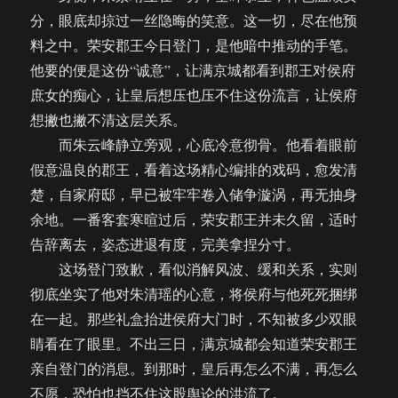
分，眼底却掠过一丝隐晦的笑意。这一切，尽在他预
料之中。荣安郡王今日登门，是他暗中推动的手笔。
他要的便是这份“诚意”，让满京城都看到郡王对侯府
庶女的痴心，让皇后想压也压不住这份流言，让侯府
想撇也撇不清这层关系。
而朱云峰静立旁观，心底冷意彻骨。他看着眼前
假意温良的郡王，看着这场精心编排的戏码，愈发清
楚，自家府邸，早已被牢牢卷入储争漩涡，再无抽身
余地。一番客套寒暄过后，荣安郡王并未久留，适时
告辞离去，姿态进退有度，完美拿捏分寸。
这场登门致歉，看似消解风波、缓和关系，实则
彻底坐实了他对朱清瑶的心意，将侯府与他死死捆绑
在一起。那些礼盒抬进侯府大门时，不知被多少双眼
睛看在了眼里。不出三日，满京城都会知道荣安郡王
亲自登门的消息。到那时，皇后再怎么不满，再怎么
不愿，恐怕也挡不住这股舆论的洪流了。