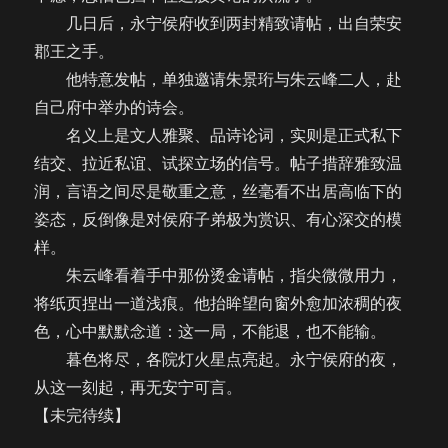
几日后，永宁侯府收到两封精致请帖，出自荣安
郡王之手。
他特意发帖，单独邀请朱景珩与朱云峰二人，赴
自己府中举办的诗会。
名义上是文人雅聚、品诗论词，实则是正式私下
结交、拉近私谊、试探立场的信号。帖子措辞雅致温
润，言语之间尽是敬重之意，丝毫看不出居高临下的
姿态，反倒像是对侯府子弟极为赏识、有心深交的模
样。
朱云峰看着手中那份烫金请帖，指尖微微用力，
将纸页捏出一道浅痕。他抬眸望向窗外愈加浓稠的夜
色，心中默默念道：这一局，不能退，也不能输。
暮色将尽，各院灯火星点亮起。永宁侯府的夜，
从这一刻起，再无安宁可言。
【未完待续】