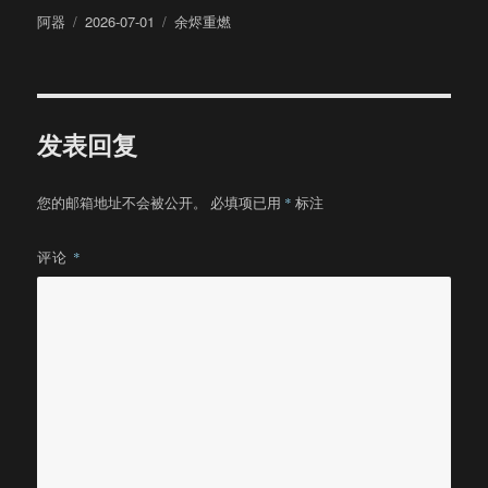
作
发
分
阿器
2026-07-01
余烬重燃
者
布
类
于
发表回复
您的邮箱地址不会被公开。
必填项已用
*
标注
评论
*