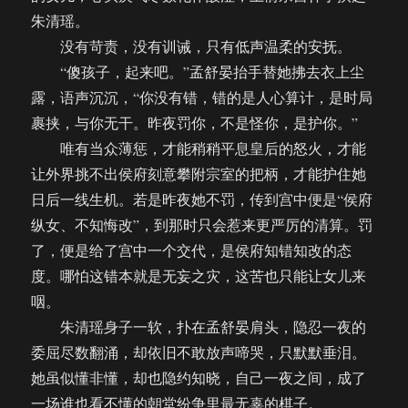
朱清瑶。
没有苛责，没有训诫，只有低声温柔的安抚。
“傻孩子，起来吧。”孟舒晏抬手替她拂去衣上尘
露，语声沉沉，“你没有错，错的是人心算计，是时局
裹挟，与你无干。昨夜罚你，不是怪你，是护你。”
唯有当众薄惩，才能稍稍平息皇后的怒火，才能
让外界挑不出侯府刻意攀附宗室的把柄，才能护住她
日后一线生机。若是昨夜她不罚，传到宫中便是“侯府
纵女、不知悔改”，到那时只会惹来更严厉的清算。罚
了，便是给了宫中一个交代，是侯府知错知改的态
度。哪怕这错本就是无妄之灾，这苦也只能让女儿来
咽。
朱清瑶身子一软，扑在孟舒晏肩头，隐忍一夜的
委屈尽数翻涌，却依旧不敢放声啼哭，只默默垂泪。
她虽似懂非懂，却也隐约知晓，自己一夜之间，成了
一场谁也看不懂的朝堂纷争里最无辜的棋子。