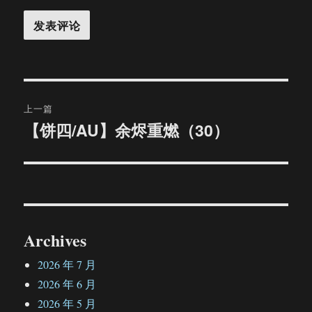
文
上一篇
章
【饼四/AU】余烬重燃（30）
上
篇
导
文
航
章：
Archives
2026 年 7 月
2026 年 6 月
2026 年 5 月