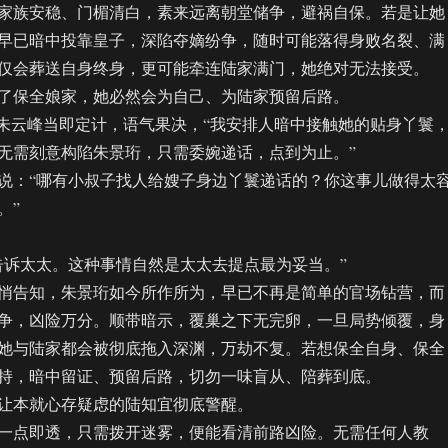
家族安稳、门楣清白，素来远离朝堂储争，避祸自保。若是让她
早已暗中投靠皇子，深陷夺嫡纷争，随时可能落得身败名裂、满
仅会葬送自身终身，更可能牵连陆家满门，她绝对无法接受。
保全娘家，她必然会为自己、为陆家预留后路。
云峰当即定计，语气果决，“我安排人暗中接触她的贴身丫鬟
无需刻意构陷朱景珩，只需委婉递话，点到为止。”
：“哪有小叔子找人给嫂子身边丫鬟递话的？你这事儿做得太
。”
诉太太。这种事情自然是太太去提点最为妥当。”
告知，朱景珩如今所作所为，早已不再是简单的官场钻营，而
争，凶险万分。顺带暗示，覆巢之下无完卵，一旦局势倾覆，身
她与陆家都会被彻底拖入深渊，万劫不复。若想保全自身、保全
持，暗中留证、预留后路，切勿一味盲从、陪葬到底。
本就心存疑虑的陆知宜彻底警醒。
点即透，只需拨开迷雾，便能看清前路凶险。无需任何人教