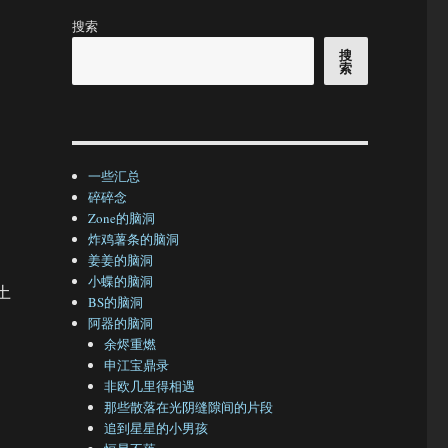
搜索
搜
索
一些汇总
碎碎念
Zone的脑洞
炸鸡薯条的脑洞
姜姜的脑洞
小蝶的脑洞
土
BS的脑洞
阿器的脑洞
余烬重燃
申江宝鼎录
非欧几里得相遇
那些散落在光阴缝隙间的片段
追到星星的小男孩