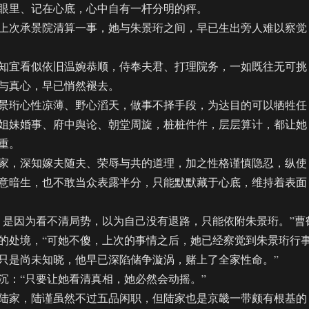
眼里、记在心底，心中自有一杆分明的秤。
次承景院清算一事，她与朱景珩之间，早已生出旁人难以察觉
宜看似依旧温婉恭顺，侍奉夫君、打理院务，一如既往无可挑
与真心，早已悄然褪去。
珩心性凉薄、野心滔天，做事不择手段，为达目的可以牺牲任
姐妹婚事、府中舆论、朝堂周旋，桩桩件件，层层算计，都让她
重。
，深知嫁夫随夫、荣辱与共的道理，加之性格谨慎隐忍，纵使
意暗生，也不敢当众表露半分，只能默默藏于心底，维持着表面
是因为看不清局势，以为自己没有退路，只能依附朱景珩。”曹
的处境，“可她不傻，上次的事情之后，她已经察觉到朱景珩行
只是尚未知晓，他早已深陷储争漩涡，赌上了全家性命。”
：“只要让她看清真相，她必然会动摇。”
家，陆谨虽然不过五品闲职，但陆家也是京畿一带颇有根基的