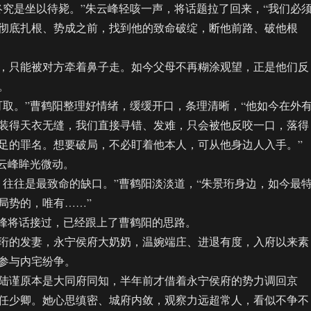
是坐以待毙。”朱云峰轻咳一声，将话题拉了回来，“我们必
彻底扎根、势成之前，找到他的致命破绽，断他前路、破他根
只能被对方牵着鼻子走。如今父母不再糊涂观望，正是他们反
。
。”曹鹤阳整理好情绪，缓缓开口，条理清晰，“他如今在外
装得天衣无缝，我们直接寻错、发难，只会被他反咬一口，落得
足的罪名。想要破局，不必盯着他本人，可从他身边人入手。”
云峰眸光微动。
往是最致命的缺口。”曹鹤阳淡淡道，“朱景珩身边，如今最
局势的，唯有……”
峰将话接过，已经跟上了曹鹤阳的思路。
的发妻，永宁侯府大奶奶，温婉端庄、进退有度，入府以来素
参与内宅纷争。
谨原本是大同府同知，半年前才借着永宁侯府的势力调回京
任少卿。她心思缜密、城府内敛，观察力远超常人，看似不争不