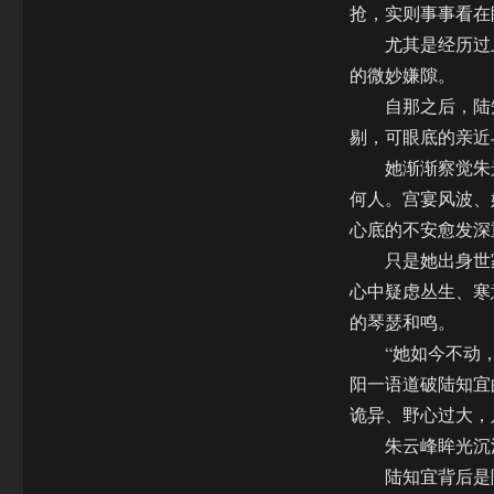
抢，实则事事看在
尤其是经历过上
的微妙嫌隙。
自那之后，陆知
剔，可眼底的亲近
她渐渐察觉朱景
何人。宫宴风波、
心底的不安愈发深
只是她出身世家
心中疑虑丛生、寒
的琴瑟和鸣。
“她如今不动，
阳一语道破陆知宜
诡异、野心过大，
朱云峰眸光沉沉
陆知宜背后是陆