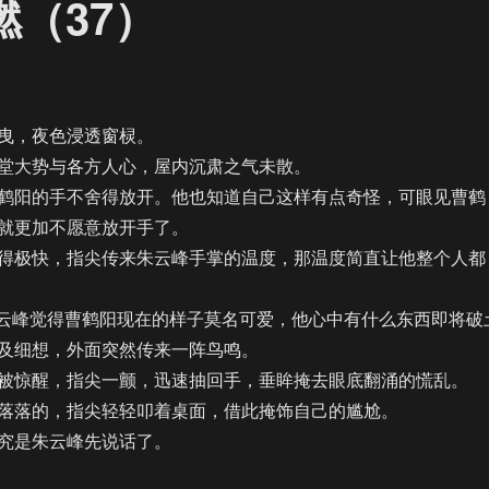
燃（37）
，夜色浸透窗棂。
大势与各方人心，屋内沉肃之气未散。
阳的手不舍得放开。他也知道自己这样有点奇怪，可眼见曹鹤
就更加不愿意放开手了。
极快，指尖传来朱云峰手掌的温度，那温度简直让他整个人都
云峰觉得曹鹤阳现在的样子莫名可爱，他心中有什么东西即将破
及细想，外面突然传来一阵鸟鸣。
惊醒，指尖一颤，迅速抽回手，垂眸掩去眼底翻涌的慌乱。
落的，指尖轻轻叩着桌面，借此掩饰自己的尴尬。
是朱云峰先说话了。