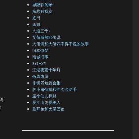
城隍轶闻录
东君解我意
逐日
四姐
大道三千
艾荷斯努耶传说
大佬饼和大佬四不得不说的故事
旧欢似梦
南城旧事
3+1=5?!
江湖夜雨十年灯
假凤虚凰
非饼四短篇合集
胆小鬼侦探和性冷淡助手
孟小仙儿算卦
鹤
爱江山更爱美人
事
垂耳兔和大尾巴狼