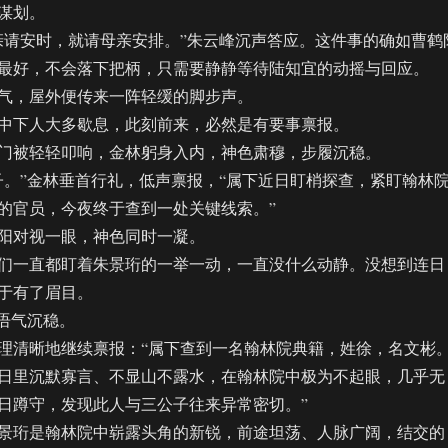
谋划。
请安时，就请母亲安排。”朱云峰沉声答应。这件事的确如曹鹤
最好，不会落下把柄，只需要静静等待陆知宜的动摇与回应。
，屋外便传来一阵轻缓的脚步声。
下人大多歇息，此刻前来，必然是有要事禀报。
被轻轻叩响，金林躬身入内，神色肃穆，步履沉稳。
”金林垂首行礼，低声禀报，“属下近日盯梢探查，紧盯翰林
的官员，今夜终于查到一处关键线索。”
对视一眼，神色同时一凝。
一直都盯着朱景珩的一举一动，一直没什么动静。没想到连日
于有了眉目。
语气沉稳。
清晰地继续禀报：“属下查到一名翰林院典籍，姓徐，名文彬
日里沉默寡言、不显山不露水，在翰林院中极为不起眼，几乎无
日蹲守，发现此人与三公子往来异常密切。”
珩是翰林院中崭露头角的新锐，前途坦荡、人脉广阔，结交的