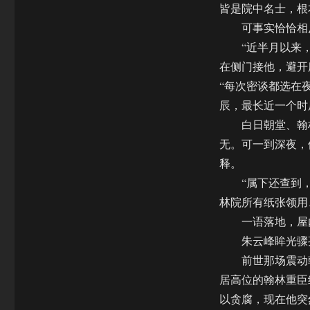
皆是院中名士，根
可事实恰恰相
“近半月以来，
在侧门接他，避开
“每次密谈都选在
辰，最长近一个时
白日朝堂、翰林
无。可一到深夜，
释。
“属下还查到，这
林院所有纸张领用
一语落地，屋内
朱云峰眸光骤亮
前世那场震动朝
居高位的翰林重臣
以贪腐，现在他突