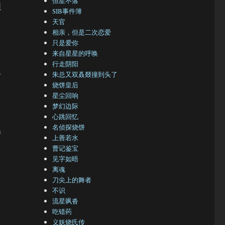
恒星不落
须
SIB事件簿
天官
相亲，但是二次恋爱
只是爱你
来自星星的呼唤
行走阴阳
朱总又双叒叕撞到头了
有
烧饼皇后
星尘回响
梦幻边际
心跳回忆
名侦探烧饼
特
上善若水
曹记鉴宝
见字如晤
离魂
刀尖上的舞者
不识
流星飒沓
吃错药
义妖烧氏传