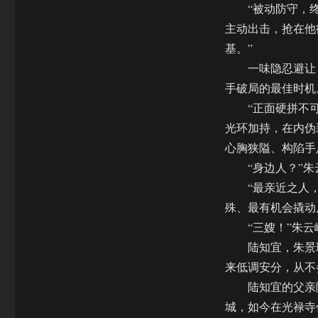
“被动防守，终究
主动出击，抢在他
基。”
一味隐忍避让，
手破局的最佳时机
“正面硬拼不可取
光环加持，在内伪
心胸狭隘、构陷手
“身边人？”朱
“最亲近之人，往
殊、最有机会撬动
“三嫂！”朱云
陆知宜，朱景珩
来低调安分，从不
陆知宜的父亲陆
城，如今在光禄寺