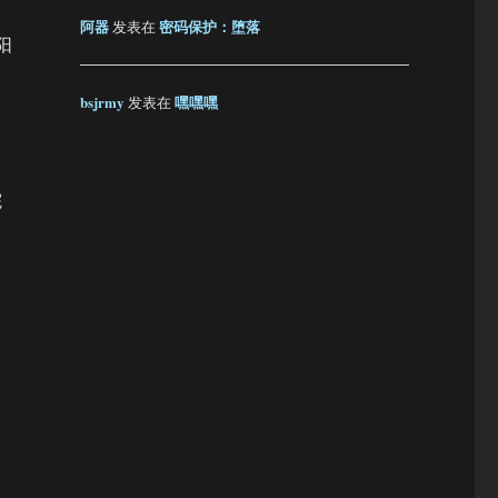
阿器
密码保护：堕落
发表在
阳
bsjrmy
嘿嘿嘿
发表在
院
。