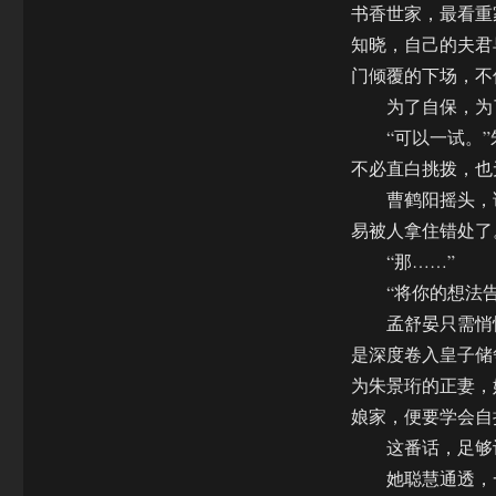
书香世家，最看重
知晓，自己的夫君
门倾覆的下场，不
为了自保，为了
“可以一试。”朱
不必直白挑拨，也
曹鹤阳摇头，说
易被人拿住错处了
“那……”
“将你的想法告
孟舒晏只需悄悄
是深度卷入皇子储
为朱景珩的正妻，
娘家，便要学会自
这番话，足够让
她聪慧通透，一