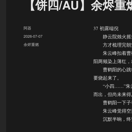
【饼四/AU】余烬重
作
阿器
37 初露端倪
者
发
2026-07-07
静云院烛火摇曳
布
分
余烬重燃
方才梳理完朝堂
于
类
朱云峰扣着曹鹤
阳两颊染上薄红，
曹鹤阳的心跳得
要烧起来了。
“小四……”朱
而出，但尚未来得
曹鹤阳一下子被
朱云峰觉得空落
沉默半晌，终究