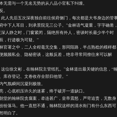
本无需与一个无名无势的从八品小官私下纠缠。
反。
此人先后五次深夜独自前往侯府侧门，每次都是大爷身边的管
府中下人耳目，到承景院见三公子。”金林语气凝重，字字确凿
夜深人静之时，门窗紧闭，隔绝所有外人，密谈时长最少半个时
辰，行迹极为可疑。”
官署之中，二人全程毫无交集，形同陌路，半点熟稔的模样都
便频频私会、隐秘密谈，这般反差，绝非寻常同僚往来可以解
位徐文彬，在翰林院主管纸扎。”金林道出最关键的信息，“
、库存登记、文卷收存全部归他管。”
气氛瞬间沉凝到极致。
，心底积压许久的迷雾，终于破开一道缺口。
堂的翰林院贪腐案，牵连甚广，皇帝震怒，严苛追责，无数身
纷纷落马。他一直想不通，翰林院这样的清水衙门有什么东西可
然明白了。