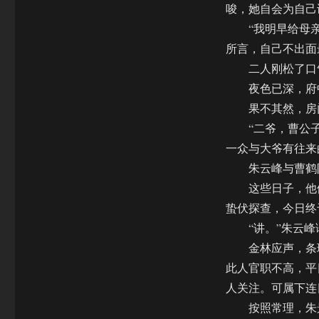
唆，她自会为自己
“我明早给母亲
所言，自己不出面
二人刚松了口气
夜色已深，府中
果不其然，房门
“二爷，曹公子。
一众与大爷有往来
朱云峰与曹鹤阳
这些日子，他们
蛰伏探查，今日终
“讲。”朱云峰
金林应声，条理
此人官职不高，平
人关注。可属下连
按照常理，朱景