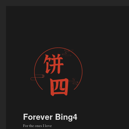
Forever Bing4
For the ones I love